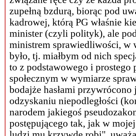
zupełną bzdurą, biorąc pod uw
kadrowej, którą PG właśnie ki
minister (czyli polityk), ale 
ministrem sprawiedliwości, w 
było, tj. miałbym od nich specja
to z podstawowego i prostego
społecznym w wymiarze sprawi
bodajże hasłami przywrócono j
odzyskaniu niepodległości (ko
narodem jakiegoś pseudozako
postępującego tak, jak w mojej
ludzi mu krzywdę robi", uważa