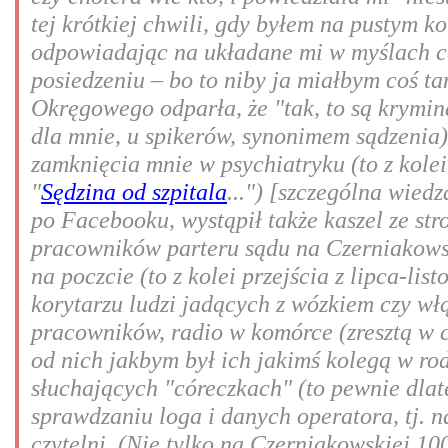
tej krótkiej chwili, gdy byłem na pustym ko
odpowiadając na układane mi w myślach c
posiedzeniu – bo to niby ja miałbym coś ta
Okręgowego odparła, że "tak, to są kryminał
dla mnie, u spikerów, synonimem sądzenia
zamknięcia mnie w psychiatryku (to z kolei
"
Sędzina od szpitala
...") [szczególna wied
po Facebooku, wystąpił także kaszel ze str
pracowników parteru sądu na Czerniakowsk
na poczcie (to z kolei przejścia z lipca-li
korytarzu ludzi jadących z wózkiem czy włą
pracowników, radio w komórce (zresztą w c
od nich jakbym był ich jakimś kolegą w rodz
słuchających "córeczkach" (to pewnie dlat
sprawdzaniu loga i danych operatora, tj. n
czytelni. (Nie tylko na Czerniakowskiej 10