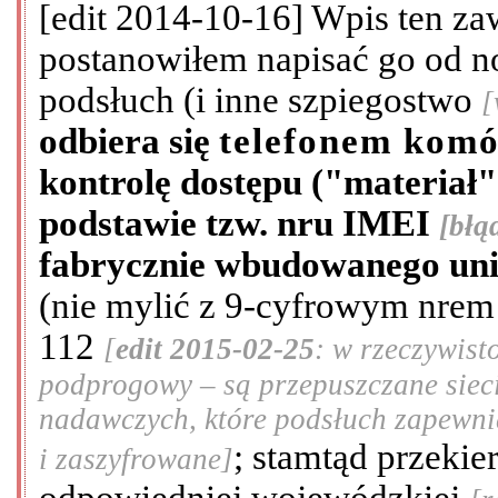
[edit 2014-10-16] Wpis ten zawi
postanowiłem napisać go od 
podsłuch (i inne szpiegostwo
[
odbiera się
telefonem kom
kontrolę dostępu ("materiał"
podstawie tzw. nru IMEI
[błą
fabrycznie wbudowanego unik
(nie mylić z 9-cyfrowym nrem
112
[
edit 2015-02-25
: w rzeczywist
podprogowy – są przepuszczane siec
nadawczych, które podsłuch zapewnia
; stamtąd przeki
i zaszyfrowane]
odpowiedniej wojewódzkiej