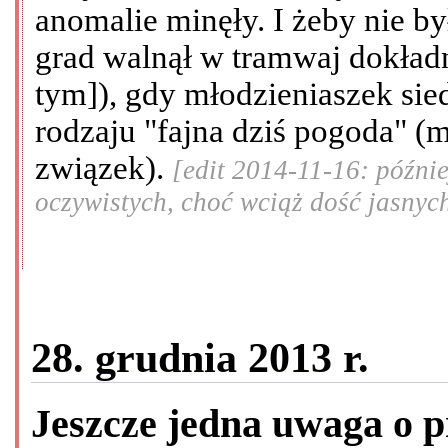
anomalie minęły. I żeby nie b
grad walnął w tramwaj dokładn
tym]), gdy młodzieniaszek sie
rodzaju "fajna dziś pogoda" (m
związek).
[edit 2014-11-16: późni
oczywistych, choć wciąż dość jasnyc
28. grudnia 2013 r.
Jeszcze jedna uwaga o 