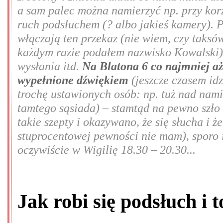
a sam palec można namierzyć np. przy kor
ruch podsłuchem (? albo jakieś kamery). 
włączają ten przekaz (nie wiem, czy taksów
każdym razie podałem nazwisko Kowalski),
wysłania itd.
Na Blatona 6 co najmniej aż
wypełnione dźwiękiem
(jeszcze czasem idz
trochę ustawionych osób: np. tuż nad nami
tamtego sąsiada) – stamtąd na pewno szło
takie szepty i okazywano, że się słucha i 
stuprocentowej pewności nie mam), sporo 
oczywiście w Wigilię 18.30 – 20.30...
Jak robi się podsłuch i 