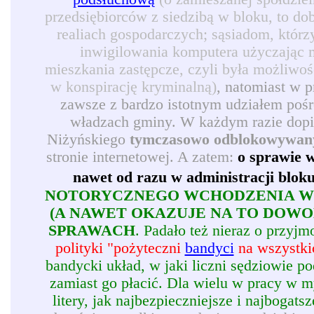
przedsiębiorców z siedzibą w bloku, to d
realiach gospodarczych; sąsiadom, którz
inwigilowania komputera użyczając 
mieszkania zastępcze, czyli była możliwoś
w konspirację kryminalną)
, natomiast w 
zawsze z bardzo istotnym udziałem pośr
władzach gminy. W każdym razie dopie
Niżyńskiego
tymczasowo odblokowywan
stronie internetowej. A zatem:
o sprawie w
nawet od razu w administracji blok
NOTORYCZNEGO WCHODZENIA W 
(A NAWET OKAZUJE NA TO DOW
SPRAWACH
. Padało też nieraz o przy
polityki "pożyteczni
bandyci
na wszystkic
bandycki układ, w jaki liczni sędziowie p
zamiast go płacić. Dla wielu w pracy w my
litery, jak najbezpieczniejsze i najbogatsz