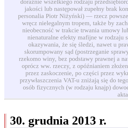
doraźnie wszelkiego rodzaju przedsiębio
jakości lub następował zupełny brak ko
personalia Piotr Niżyński) — rzecz powszec
wręcz nielegalnym tropem, także by zach
nieobecność w trakcie trwania umowy lub
nienaturalne efekty mafijne w rodzaju
okazywania, że się śledzi, nawet u pr
skorumpowany sąd (postrzeganie sprawy 
rzekomo winy, bez podstawy prawnej a naw
oprócz ww. rzeczy, z opóźnianiem złożen
przez zaskoczenie, po części przez wyk
przywłaszczenia VAT-u zniżają się do teg
osób fizycznych (w rodzaju knajp) dowod
akt
30. grudnia 2013 r.