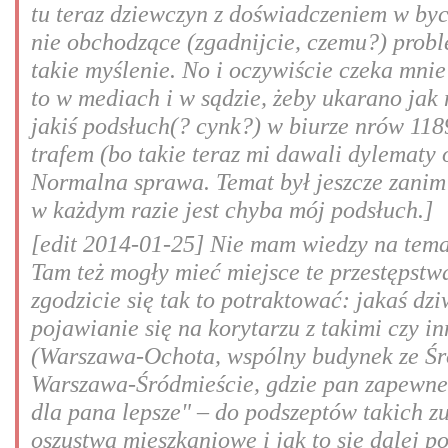
tu teraz dziewczyn z doświadczeniem w byci
nie obchodzące (zgadnijcie, czemu?) probl
takie myślenie. No i oczywiście czeka mnie
to w mediach i w sądzie, żeby ukarano jak 
jakiś podsłuch(? cynk?) w biurze nrów 11
trafem (bo takie teraz mi dawali dylematy 
Normalna sprawa. Temat był jeszcze zanim 
w każdym razie jest chyba mój podsłuch.]
[edit 2014-01-25] Nie mam wiedzy na temat
Tam też mogły mieć miejsce te przestępstw
zgodzicie się tak to potraktować: jakaś dz
pojawianie się na korytarzu z takimi czy 
(Warszawa-Ochota, wspólny budynek ze Śr
Warszawa-Śródmieście, gdzie pan zapewne 
dla pana lepsze" – do podszeptów takich z
oszustwa mieszkaniowe i jak to się dalej p