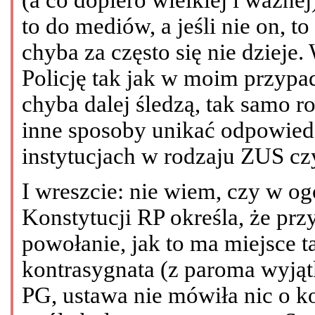
to do mediów, a jeśli nie on, to
chyba za często się nie dziej
Policję tak jak w moim przypa
chyba dalej śledzą, tak samo r
inne sposoby unikać odpowied
instytucjach w rodzaju ZUS cz
I wreszcie: nie wiem, czy w ogól
Konstytucji RP określa, że pr
powołanie, jak to ma miejsce 
kontrasygnata (z paroma wyją
PG, ustawa nie mówiła nic o k