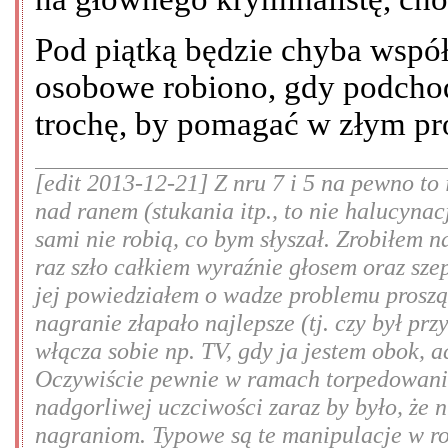
Pod piątką będzie chyba wspó
osobowe robiono, gdy podchod
trochę, by pomagać w złym pro
[edit 2013-12-21] Z nru 7 i 5 na pewno to
nad ranem (stukania itp., to nie halucynac
sami nie robią, co bym słyszał. Zrobiłem n
raz szło całkiem wyraźnie głosem oraz sze
jej powiedziałem o wadze problemu prosząc
nagranie złapało najlepsze (tj. czy był prz
włącza sobie np. TV, gdy ja jestem obok, 
Oczywiście pewnie w ramach torpedowania
nadgorliwej uczciwości zaraz by było, że 
nagraniom. Typowe są te manipulacje w rod