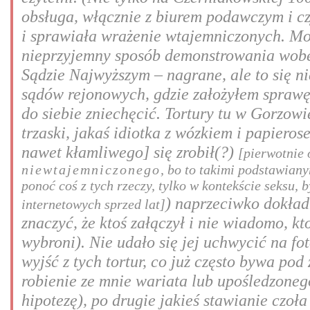
obsługa, włącznie z biurem podawczym i cz
i sprawiała wrażenie wtajemniczonych. Może
nieprzyjemny sposób demonstrowania wobec
Sądzie Najwyższym – nagrane, ale to się n
sądów rejonowych, gdzie założyłem sprawę 
do siebie zniechęcić. Tortury tu w Gorzowi
trzaski, jakaś idiotka z wózkiem i papiero
nawet kłamliwego] się zrobił(?)
[pierwotnie 
niewtajemniczonego
, bo to takimi podstawian
ponoć coś z tych rzeczy, tylko w kontekście seksu,
) naprzeciwko dokład
internetowych sprzed lat]
znaczyć, że ktoś załączył i nie wiadomo, kt
wybroni). Nie udało się jej uchwycić na fot
wyjść z tych tortur, co już często bywa po
robienie ze mnie wariata lub upośledzonego
hipotezę), po drugie jakieś stawianie czoł