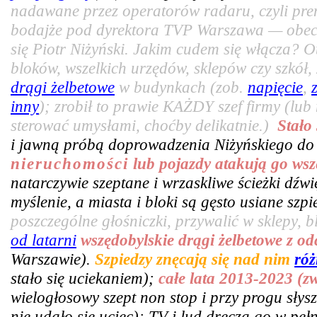
nadawane przez operatorów radaru, czyli pr
bodajże pod dyrektora TVP Warszawa — obecn
się Piotr Niżyński. Jakim cudem się włącza? 
bloków, wszelkich urzędów, sklepów czy szkó
drągi żelbetowe
w budynkach (zob.
napięcie
,
inny
); zrobił to prawie KAŻDY szef firmy (lub
sterować umysłami, choćby delikatnie.)
Stało
i jawną próbą doprowadzenia Niżyńskiego do
nieruchomości
lub pojazdy atakują go wsz
natarczywie szeptane i wrzaskliwe ścieżki dźw
myślenie, a miasta i bloki są gęsto usiane sz
poszczególne głośniczki, przywalić w sklepy, bl
od latarni
wszędobylskie drągi żelbetowe z o
Warszawie).
Szpiedzy znęcają się nad nim
róż
stało się uciekaniem);
całe lata 2013-2023 (z
wielogłosowy szept non stop i przy progu słys
nie udało się uciec); TV i lud dręczą go w pe