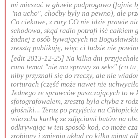
mi mieszać w głowie podprogowo (fajnie b
"na ucho", choćby były na pewno), ale prz
Co ciekawe, z rury CO nie idzie prawie ni
schodowa, skąd radio potrafi iść całkiem g
żadnej z osób bywających na Bogusławskie
zresztą publikuję, więc ci ludzie nie powi
[edit 2013-12-25] Na kilka dni przyjecha
rana temat "nie ma sprawy za seks" (co tu 
niby przyznali się do rzeczy, ale nie wiad
torturach (część może nawet nie uchwyciła
Jednego ze sprawców puszczających to w k
sfotografowałem, zresztą była chyba z rod
głośniki... Teraz po przyjściu na Chłopi
wierzchu kartkę ze zdjęciami butów na obc
odkrywając w ten sposób kod, co może cza
zrobiony i zmienia układ co kilka minut al