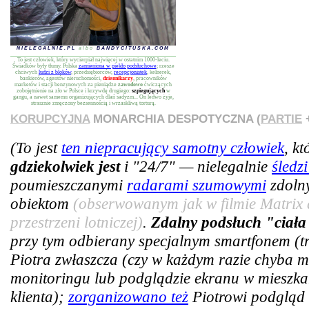
NIELEGALNIE.PL
albo
BANDYCITUSKA.COM
To jest człowiek, który wycierpiał najwięcej w ostatnim 1000-leciu.
Świadków były tłumy. Polska
zamieniona w piekło podsłuchowe
; rzesze
chciwych
ludzi z bloków
, przedsiębiorców,
recepcjonistek
, kelnerek,
bankierów, agentów nieruchomości,
dziennikarzy
, pracowników
marketów i stacji benzynowych za pieniądze
zawodowo
ćwiczących
zobojętnienie na zło w Polsce i krzywdę drugiego:
szpiegujących
w
gangu, a nawet samemu organizujących dlań sadyzm... On ledwo żyje,
strasznie zmęczony bezsennością i wrzaskliwą torturą.
KORUPCYJNA
MONARCHIA DESPOTYCZNA (
PARTIE
+
(To jest
ten niepracujący samotny człowiek
, k
gdziekolwiek jest
i "24/7" — nielegalnie
śledz
poumieszczanymi
radarami szumowymi
zdoln
obiektom
(obserwowanym jak w filmie Matrix 
przestrzeni lotniczej)
.
Zdalny podsłuch "ciała
przy tym odbierany specjalnym smartfonem (tra
Piotra zwłaszcza (czy w każdym razie chyba m
monitoringu lub podglądzie ekranu w mieszkan
klienta);
zorganizowano też
Piotrowi podgląd 