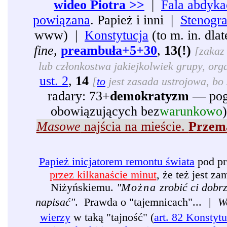
wideo Piotra >>
|
Fala abdyka
powiązana
. Papież i inni |
Stenogr
www) |
Konstytucja
(to m. in. dl
fine
,
preambuła+5+30
,
13(!)
[zakaz 
lub członkostwa jakiejkolwiek grupy, organ
ust. 2
,
14
[
to
jest zasada ustrojowa, bo 
radary: 73+
demokratyzm
— pogr
obowiązujących bez
warunkowo
Masowe
najścia na mieście.
Przema
Papież inicjatorem remontu świata
pod pr
przez kilkanaście minut
, że też jest 
Niżyńskiemu.
"
Można
zrobić ci dobr
napisać"
. Prawda o "tajemnicach"...
|
W
wierzy
w taką "tajność" (
art. 82 Konstytu