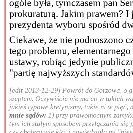
ogóle była, tymczasem pan Ser
prokuraturą. Jakim prawem? I 
prezydenta wyboru spośród d
Ciekawe, że nie podnoszono c
tego problemu, elementarnego 
ustawy, robiąc jedynie public
"partię najwyższych standardó
[edit 2013-12-29] Powrót do Gorzowa, o go
szeptem. Oczywiście nie ma co w takich w
jakieś typowe kretynizmy, takie ni w pięć, 
mnie sądów:
1) przy prawomocnym zamykan
tym ich stałym sposobem przyłączania się 
czy cholera wie kto, i powiedziała mi "nie