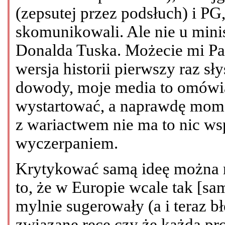
(zepsutej przez podsłuch) i PG, 
skomunikowali. Ale nie u minis
Donalda Tuska. Możecie mi Pańs
wersja historii pierwszy raz sł
dowody, moje media to omówią,
wystartować, a naprawdę mom
z wariactwem nie ma to nic ws
wyczerpaniem.
Krytykować samą ideę można n
to, że w Europie wcale tak [samo
mylnie sugerowały (a i teraz 
związane ręce czy że każda prok