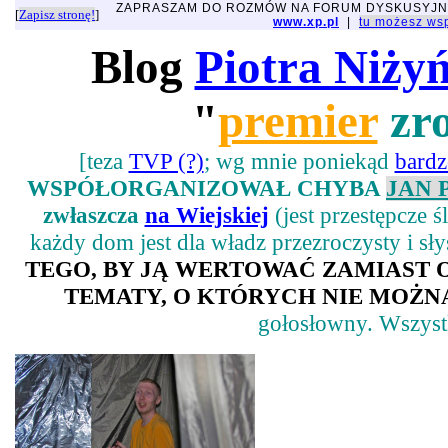
ZAPRASZAM DO ROZMÓW NA FORUM DYSKUSYJ
[
Zapisz stronę!
]
www.xp.pl
|
tu możesz w
Blog
Piotra Niży
"
premier
zro
[teza
TVP (?)
; wg mnie poniekąd
bard
WSPÓŁORGANIZOWAŁ CHYBA
JAN 
zwłaszcza
na Wiejskiej
(jest przestępcze 
każdy dom jest dla władz przezroczysty i sł
TEGO, BY JĄ WERTOWAĆ ZAMIAST
TEMATY, O KTÓRYCH NIE MOŻNA
gołosłowny. Wszystk