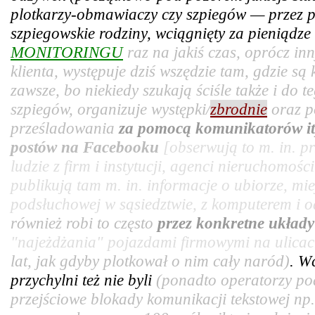
plotkarzy-obmawiaczy czy szpiegów — przez pr
szpiegowskie rodziny, wciągnięty za pieniądz
MONITORINGU
raz na jakiś czas, oprócz in
klienta, występuje dziś wszędzie tam, gdzie są
zawsze, bo niekiedy szukają ściśle także i do t
szpiegów, organizuje występki/
zbrodnie
oraz p
prześladowania
za pomocą komunikatorów it
postów na Facebooku
[obserwują to m. in. 
ludzie z firm i instytucji, agenci nieruchomośc
publikują tam m. in. informacje o ubiorze, mie
podsłuchowej w sąsiedztwie, z komputerem i od
również robi to często
przez konkretne układ
"najeżdżania" pojazdami firmowymi na ulicac
lat, jak gdyby plotkował o nim cały naród)
. W
przychylni też nie byli
(ponadto operatorzy po
przejściowe blokady komunikacji tekstowej np