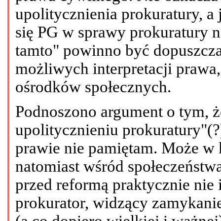
upolitycznienia prokuratury, a 
się PG w sprawy prokuratury n
tamto" powinno być dopuszcza
możliwych interpretacji prawa
ośrodków społecznych.
Podnoszono argument o tym, że
upolitycznieniu prokuratury"(?
prawie nie pamiętam. Może w 
natomiast wśród społeczeństwa 
przed reformą praktycznie nie 
prokurator, widzący zamykanie
(a co dopiero wielkiej i ważnej