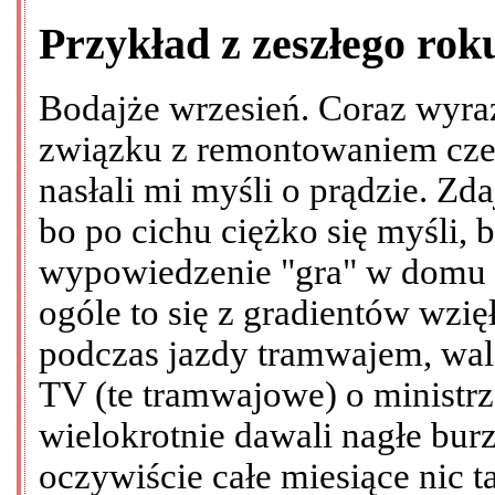
Przykład z zeszłego rok
Bodajże wrzesień. Coraz wyraź
związku z remontowaniem cze
nasłali mi myśli o prądzie. Zda
bo po cichu ciężko się myśli,
wypowiedzenie "gra" w domu 
ogóle to się z gradientów wzi
podczas jazdy tramwajem, wal
TV (te tramwajowe) o ministrze
wielokrotnie dawali nagłe burz
oczywiście całe miesiące nic t