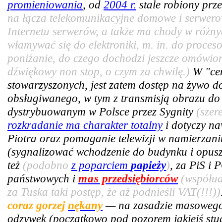
promieniowania
, od
2004 r.
stale robiony prze
na łącza telekomunikacyjne domowe i serwer
Internetu serwerów, a także ma chody w różny
włamywać się do elektroniki, m. in. do proce
poniżanie, do czego dochodzi jeszcze omówiony
dźwiękowy non stop, o czym za chwilę.)
W "cen
stowarzyszonych, jest zatem dostęp na żywo 
obsługiwanego, w tym z transmisją obrazu do 
dystrybuowanym w Polsce przez Sygnity
(szer
rozkradanie ma charakter totalny
i dotyczy n
Piotra oraz pomaganie telewizji w namierzan
(sygnalizować wchodzenie do budynku i opus
też
(podobno
z poparciem
papieży
)
, za PiS i 
państwowych i
mas
przedsiębiorców
(współud
za Tuska taki postęp, że aż podnieśli VAT(!!!))
coraz gorzej
nękany
— na zasadzie masowego 
odzywek (początkowo pod pozorem jakiejś stud