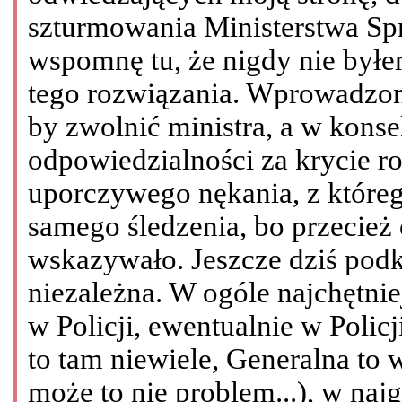
szturmowania Ministerstwa Sp
wspomnę tu, że nigdy nie był
tego rozwiązania. Wprowadzono
by zwolnić ministra, a w kons
odpowiedzialności za krycie r
uporczywego nękania, z któreg
samego śledzenia, bo przecież
wskazywało. Jeszcze dziś podkr
niezależna. W ogóle najchętnie
w Policji, ewentualnie w Polic
to tam niewiele, Generalna to 
może to nie problem...), w naj