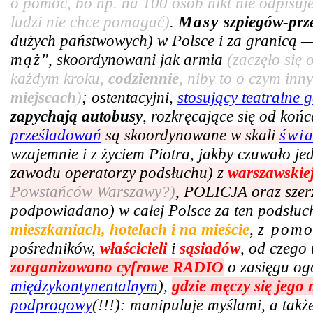
o pomoc, bo np. na 100 osób nikt nie odpisuje
ludzi nie chce pomagać)
.
Masy
szpiegów-prz
dużych państwowych) w Polsce i za granicą —
mąż
", skoordynowani jak armia
(zaczęło się
każdym kroku,
codziennie
, niby to o czym in
miejscach
)
; ostentacyjni,
stosujący teatralne g
zapychają autobusy
, rozkręcające się od ko
prześladowań
są skoordynowane w skali
świ
wzajemnie i z życiem Piotra, jakby czuwało j
zawodu operatorzy podsłuchu) z
warszawskie
Powstańców Warszawy?)
, POLICJA oraz szer
podpowiadano) w całej Polsce za ten podsłuc
mieszkaniach, hotelach i na mieście
,
z pom
pośredników,
właścicieli
i
sąsiadów
, od czego 
zorganizowano cyfrowe RADIO
o zasięgu og
międzykontynentalnym
),
gdzie męczy się jego
podprogowy
(!!!): manipuluje myślami, a tak