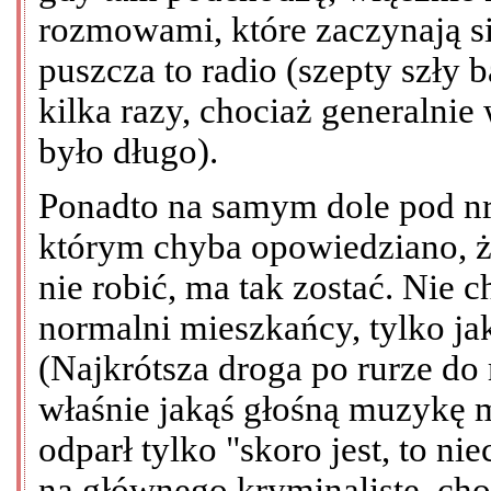
rozmowami, które zaczynają si
puszcza to radio (szepty szły 
kilka razy, chociaż generalnie
było długo).
Ponadto na samym dole pod nre
którym chyba opowiedziano, że
nie robić, ma tak zostać. Nie
normalni mieszkańcy, tylko jaka
(Najkrótsza droga po rurze do
właśnie jakąś głośną muzykę 
odparł tylko "skoro jest, to nie
na głównego kryminalistę, ch