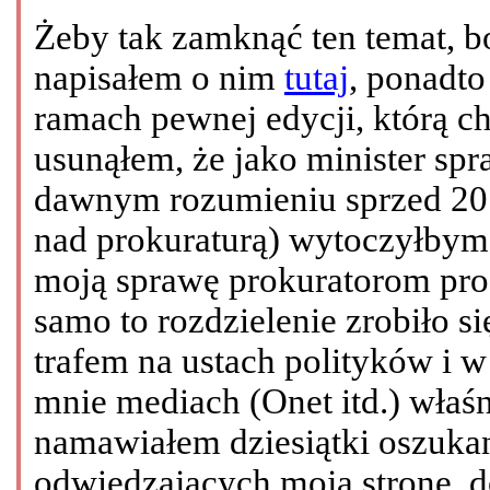
Żeby tak zamknąć ten temat, bo
napisałem o nim
tutaj
, ponadt
ramach pewnej edycji, którą c
usunąłem, że jako minister sp
dawnym rozumieniu sprzed 2010
nad prokuraturą) wytoczyłby
moją sprawę prokuratorom proc
samo to rozdzielenie zrobiło 
trafem na ustach polityków i 
mnie mediach (Onet itd.) właśn
namawiałem dziesiątki oszuka
odwiedzających moją stronę, 