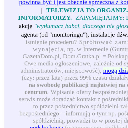
powinna być i jest obecnie sprzeczna z ko
|
TELEWIZJA TO ORGANIZ
INFORMATORZY.
ZAPAMIĘTAJMY: 
akcję
"wytłumacz babci, dlaczego nie gło
agenta (od "monitoringu"), instalacje d
istnienie procederu?
Spróbować zamie
wynajęcia
, np. w Internecie (Gumt
GazetaDom.pl, Dom.Gratka.pl = Polskapre
Owe media ogłoszeniowe, zależnie od syt
administratorów, miejscowość),
mogą dzi
(czy: przez lata) przez 99% czasu działał
na swobodę publikacji najłatwiej na 
centrum
. Wpisanie oferty bezpośrednie
serwis może doradzać kontakt z pośredni
to przez pośrednictwo spółdzielni z
bezpośredniego – informują o tym np. pośr
spółdzielnią, prowadzi to w prostej 
podsłuchową
(o zamieszanej spółdzie