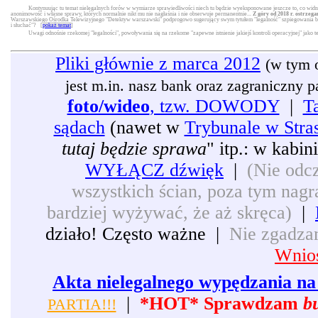
Kontynuując tu temat nielegalnych forów w wymiarze sprawiedliwości niech tu będzie wyeksponowane jeszcze to, co widni
anonimowość i własne sprawy, których normalnie nikt mu nie nagłaśnia i nie obserwuje permanentnie...
Z góry od 2018 r. ostrzega
Warszawskiego Ośrodka Telewizyjnego "Detektyw warszawski" podprogowo sugerujący swym tytułem "legalność" szpiegowania będą
i słuchać"? [
pokaż temat
]
Uwagi odnośnie rzekomej "legalności", powoływania się na rzekome "zapewne istnienie jakiejś kontroli operacyjnej" jako 
Pliki głównie z marca 2012
(w tym 
jest m.in. nasz bank oraz zagraniczny pat
foto/wideo
, tzw. DOWODY
|
T
sądach
(nawet w
Trybunale w Stra
tutaj będzie sprawa
" itp.: w kabi
WYŁĄCZ dźwięk
|
(Nie odcz
wszystkich ścian, poza tym nagra
bardziej wyżywać, że aż skręca)
|
działo! Często ważne |
Nie zgadzam
Wnios
Akta nielegalnego wypędzania na 
|
*HOT* Sprawdzam
b
PARTIA!!!