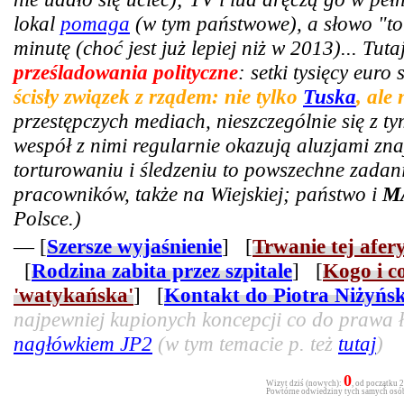
lokal
pomaga
(w tym państwowe), a słowo "tor
minutę (choć jest już lepiej niż w 2013)... Tut
prześladowania polityczne
: setki tysięcy euro
ścisły związek z rządem: nie tylko
Tuska
, ale
przestępczych mediach, nieszczególnie się z t
wespół z nimi regularnie okazują aluzjami zn
torturowaniu i śledzeniu to powszechne zadani
pracowników, także na Wiejskiej; państwo i
M
Polsce.)
— [
Szersze wyjaśnienie
] [
Trwanie tej afer
[
Rodzina zabita przez szpitale
] [
Kogo i c
'watykańska'
] [
Kontakt do Piotra Niżyńs
najpewniej kupionych koncepcji co do prawa ła
nagłówkiem JP2
(w tym temacie p. też
tutaj
)
0
Wizyt dziś (nowych):
, od początku 
Powtórne odwiedziny tych samych osób 