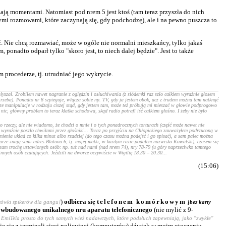
zają momentami. Natomiast pod nrem 5 jest ktoś (tam teraz przyszła do nich
ymi rozmowami, które zaczynają się, gdy podchodzę), ale i na pewno puszcza to
ć. Nie chcą rozmawiać, może w ogóle nie normalni mieszkańcy, tylko jakaś
ponadto odparł tylko "skoro jest, to niech dalej będzie". Jest to także
procederze, tj. utrudniać jego wykrycie.
słyszał. Zrobiłem nawet nagranie z oględzin i osłuchiwania (z siódemki raz szło całkiem wyraźnie głosem
y trzeba). Ponadto nr 8 szpieguje, włącza sobie np. TV, gdy ja jestem obok, acz z trudem można tam natknąć
te manipulacje w rodzaju ciszej stąd, gdy jestem tam, może też próbują mi mieszać w głowie podprogowo
nic, główny problem to teraz klatka schodowa, skąd radio potrafi iść całkiem głośno. I żeby nie było
o rzeczy, ale nie wiadomo, że chodzi o mnie i o tych ponadrocznych torturach (część może nawet nie
 wyraźnie poszło chwilami przez głośniki... Teraz po przyjściu na Chłopickiego zauważyłem podrzuconą w
ienia układ co kilka minut albo rzadziej (do tego czasu można podejść i go spisać), a sam palec można
arze znają sami adres Blatona 6, tj. mojej matki, w każdym razie podałem nazwisko Kowalski), czasem się
t tam trochę ustawionych osób: np. tuż nad nami (nad nrem 74), nry 78-79 (u góry naprzeciwko tamtego
nnych osób czatujących. Jeździli na dworze oczywiście w Wigilię 18.30 – 20.30...
(15:06)
)
odbiera się
telefonem komórkowym
zówki spikerów dla gangu]
[bez karty
ie wbudowanego unikalnego nru aparatu telefonicznego
(nie mylić z 9-
ba EmiTela prosto do tych samych wież nadawczych, które podsłuch zapewniają, jako "zwykłe"
uje się z terminali sieci policyjnej (komputerów) dźwięk w moim otoczeniu