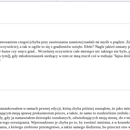
towaniem czegoś (chyba przy zawieszaniu namiotu) nasłali mi myśli o prądzie. Zdaj
ywiście), a tak w ogóle to się z gradientów wzięło. Efekt? Nagle jakieś zmiany 
e burze czy wręcz grad... Wcześniej oczywiście całe miesiące nic takiego nie było,
o tym]), gdy młodzieniaszek siedzący w nim ze mną rzucił coś w rodzaju "fajna dzi
]
zmiankowałem w ramach pewnej edycji, którą chyba później usunąłem, że jako mi
ającym moją sprawę prokuratorom proces, a także, że samo to rozdzielenie zrobiło
edy, gdy ja namawiałem dziesiątki oszukanych, odwiedzających moją stronę, do e
 tego rozwiązania. Wprowadzono je chyba po to, by zwolnić ministra, a w konsek
nia, z którego zrobiono przestępstwo, a także samego śledzenia, bo przecież ono 