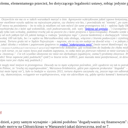
lemu, elementarnego przecież, bo dotyczącego legalności ustawy, robiąc jedynie
Oczywiście nie ma co w takich warunkach marzyć o śnie. Agresywnie wykrzykiwane jakieś typowe kretynizmy, t
r excellence wyszła sędzina na najwyższym piętrze, czy cholera wie kto, i powiedziała mi "niestety", po czym 
owy na posiedzeniu – bo to niby ja miałbym coś tam mówić (że same przestępstwa itd.) – sędzina Sądu Okręgo
ychiatryku (to z kolei sąd wołomiński, czyli podwarszawski, zob. wpis "
Sędzina od szpitala
...") [szczególna
 tylko tam wchodzę, podobnie trochę jak na poczcie (to z kolei przejścia z lipca-listopada). Ponadto scenki
 od nich jakbym był ich jakimś kolegą w rodzaju "pożałujesz tego" i jeszcze konkretniej o słuchających "cór
iakowskiej 100 tak było, bo i w sądzie na Marszałkowskiej cała obsługa, włącznie z biurem podawczym i czytel
zanej. Tortura grała też w Sądzie Najwyższym – nagrane, ale to się nie nadaje na dowód winy – i w jednym z
, jakaś idiotka z wózkiem i papierosem (papieros to
symbol "niekojarzenia mnie"
[może nawet kłamliwego] się 
) naprzeciwko dokładnie, gdy wchodziłem do budynku (to chyba miało
 i niejasnych publikacjach internetowych sprzed lat]
z tych tortur, co już często bywa pod znakiem zapytania, to czeka mnie po pierwsze robienie ze mnie wariata l
«hostessą»". I te ich wszelkie idiotyczne nic mnie nie obchodzące (zgadnijcie, czemu?) problemy zbiorowe. Pr
[edit2 Teraz zapewne jakiś podsłuch(? cynk?) w biurze nrów 118913, pani musiała mnie poinformować, że dziw
dym razie jest chyba mój podsłuch.]
mogły mieć miejsce te przestępstwa. Dowody na to mam wyłącznie pośrednie, jeśli zgodzicie się tak to potrak
 Północ, że "trochę się zagalopowałem"; Warszawa-Śródmieście, gdzie pan zapewne prokurator "dogadał" – co
ż może lepiej nie"), było to bodajże w styczniu 2013, tortura dopiero zaczynała się, jeszcze tego nie odbierał
e się, skuteczniejsze, wciąganie we współsprawstwo, więc nie zdziwiłbym się, gdyby oprócz komend i komisaria
h]
dzień, a przy samym wynajmie – jakimś podobno "dogadywaniu się finansowym" z k
stały motyw na Chłopickiego w Warszawie) jakaś dziewczyna, pod nr 7.