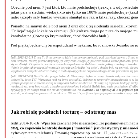
Obecnie pod nrem 7 jest ktoś, kto mnie podsłuchuje (reakcja w odpowiedniej
jakaś para w średnim wieku), kto nie tylko na 100% mnie podsłuchuje (kasz
radio (szepty szły bardzo wyraźnie stamtąd nie raz, a kilka razy, chociaż ge
Ponadto na samym dole pod nrem 3 oraz obok tej siódemki sąsiedzi, którym 
"Policja" zajęła lokale po eksmisji. (Najkrótsza droga po rurze do mojego mi
kandydat na głównego kryminalistę, choć dowodów brak.)
Pod piątką będzie chyba współudział w nękaniu, bo rozmówki 3-osobowe rob
[edit 2013-12-21] Z nru 7 i 5 na pewno to idzie i na pewno szpiegują pod drzwiami nawet o 3 nad ran
oraz szeptem, zresztą jeszcze niepewny jej winy rano 20tego jej powiedziałem o wadze problemu proszą
się na dźwięk. Oczywiście pewnie w ramach torpedowania śledztwa i może jakiegoś małego ziarenka 
(fajnie by było tak przekreślić wszystkie dowody ze świadka "na ucho", choćby były na pewno), ale pr
wątpliwości żadnych: od teraz żadnej z osób bywających na Bogusławskiego 37 nie pozwalam się podsł
[edit 2013-12-25] Na kilka dni przyjechałem do Warszawy i byłem u mamy. Prawie całą noc do rana tem
uchwyciła, że to TVP Warszawa robi na żywo ze studia). Jednego ze sprawców puszczających to w koś
jednym pokoju na wierzchu kartkę ze zdjęciami butów na obcasie. Dostają się zapewne badając ruchy 
namierzyć np. przy korzystaniu z bankomatu/domofonu i później śledzić jego ruch podsłuchem (? alb
zgrywają(?), że nikogo teraz nie ma do wysłania itd.
Na Blatona 6 co najmniej aż 3 11-piętrowe po
sąsiada) – stamtąd na pewno szło – także nr 107 na 11-tym (tam chyba papugowano takie szepty i oka
Jak robi się podsłuch i torturę – od strony mas
[edit 2014-10-16] Wpis ten zawierał tyle nieścisłości, że postanowiłem na
, co zapewnia kontrolę dostępu ("materiał" jest drastyczny): mianow
SIM]
cyfrowym nrem telefonu). Dzwonią zapewne np. na nr 112
[
edit 2015-02-25
: w
; stamtąd przekierowuje ich do Komen
stacje radiowe, ale cyfrowe i zaszyfrowane]