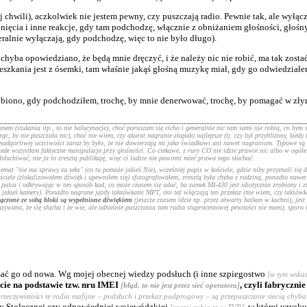
 chwili), aczkolwiek nie jestem pewny, czy puszczają radio. Pewnie tak, ale wyłąc
lnięcia i inne reakcje, gdy tam podchodzę, włącznie z obniżaniem głośności, głośn
neralnie wyłączają, gdy podchodzę, więc to nie było długo).
chyba opowiedziano, że będą mnie dręczyć, i że należy nic nie robić, ma tak zosta
eszkania jest z ósemki, tam właśnie jakąś głośną muzykę miał, gdy go odwiedziałem, 
iono, gdy podchodziłem, trochę, by mnie denerwować, trochę, by pomagać w złym 
em (stukania itp., to nie halucynacje), choć poruszam się cicho i generalnie nic tam sami nie robią, co bym 
c, by nie puszczała nic), choć nie wiem, czy akurat nagranie złapało najlepsze (tj. czy był przybliżony, kied
nadgorliwej uczciwości zaraz by było, że nie dowierzają mi jako świadkowi ani nawet nagraniom. Typowe są 
zede wszystkim faktyczne manipulacje przy głośności. Co ciekawe, z rury CO nie idzie prawie nic albo w ogóle 
uchiwać, nie ja to zresztą publikuję, więc ci ludzie nie powinni mieć prawa tego słuchać.
at "nie ma sprawy za seks" (co tu pomoże jakieś Nie), wcześniej popis w kościele, gdzie niby przyznali się d
ciele (zlokalizowałem dźwięk i upewniłem się) sfotografowałem, zresztą była chyba z rodziną, ponadto nawet
palca i odkrywając w ten sposób kod, co może czasem się udać, bo zamek MI-430 jest idiotycznie zrobiony i zm
o jakieś kamery). Ponadto nagrane jazdy taksówkami MPT, oni też włączają ten przekaz (nie wiem, czy taksówk
łączone ze sobą bloki są wypełnione dźwiękiem
(jeszcze czasem idzie np. przez otwarty balkon w kuchni), jes
zywano, że się słucha i że wie, ale odnośnie puszczania tam radia stuprocentowej pewności nie mam), sporo i
pisać go od nowa. Wg mojej obecnej wiedzy podsłuch (i inne szpiegostwo
[w tym wska
icie na podstawie tzw. nru IMEI
, czyli fabryczn
[błąd, to nie jest przez sieć operatora]
 rzeczywistości te radia mafijne – podsłuch i przekaz podprogowy – są przepuszczane siecią chy
dy Stołecznej czy odpowiedniej wojewódzkiej
, w której uzysk
[raczej robią to w TVP]