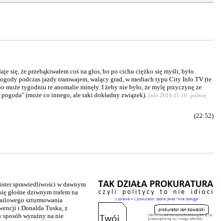
e się, że przebąkiwałem coś na głos, bo po cichu ciężko się myśli, było
pogody podczas jazdy tramwajem, walący grad, w mediach typu City Info TV (te
 po może tygodniu te anomalie minęły. I żeby nie było, że mylę przyczynę ze
ś pogoda" (może co innego, ale taki dokładny związek).
[edit 2014-11-16: później
(22:52)
nister sprawiedliwości w dawnym
 się głośne dziwnym trafem na
-mailowego szturmowania
wencji i Donalda Tuska, z
w sposób wyraźny na nie