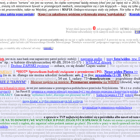
e), a słowo "tortura" nie jest na wyrost, bo ciężko wytrzymać każdą minutę (choć jest już lepiej niż w 2013).
, zresztą ich ministrowie bywali w przestępczych mediach, nieszczególnie się z tym kryjących — boją się tyl
a też pracowników, także na Wiejskiej; państwo i
MAFIA
śledząco-niszcząca stały się jednym. Nie tylko w Pols
zina zabita przez szpitale
] [
Kogo i co zakulisowo spiskiem wykreowała grupa 'watykańska'
] [
Kontakt
0
Wizyt dziś (nowych):
, od początku 2015:
107882
(różnych
Powtórne odwiedziny tych samych osób nie są liczone. [
FO
ało tu od kwietnia 2018 r. Człowiek
w przestrzeni publicznej
nie ma już w ogóle żadnej prywatności? A przecież ma np. swoje myśli, 
słuchowej", gdyż był taki cykl Warszawskiego Ośrodka Telewizyjnego "Detektyw warszawski" podprogowo sugerujący swym tytułem "leg
tego, co miałoby niby wybawiać od winy:
[
rozwiń...
]
|
nagrania audio
|
tony
foto/wideo
, tzw
żek
, jest m.in. nasz bank oraz zagraniczny patrol policji: rozbój)
wa
" itp.: w kabinie dźwiękoszczelnej 40 dB, 2014-11-17) |
WYŁĄCZ dźwięk
|
(Nie odczujesz w
ręca)
|
Drobne ZAPISKI życiowe
— zobacz, co się działo! Często ważne |
Nie zgadzam się na 
|
*HOT* Sprawdzam
budynki
związane z premierem i PO.
Nowe wideo Piotra >>
ARTIA!!!
ja
(to m. in. dlatego nie można szkodzić świadkom:
art.
2
in fine
,
preambuła+5+30
,
13(!)
[zakaz 
, 54 ust. 1, radary: 73+
demokratyzm
— pogrubiony druk 
owa, bo z rozdz. 1, a nie tylko prawo ludności]
RZE Z "TAJNYM"
|
Masowe
najścia na mieście.
Przemarsze szpiegów
na WIDEO
(dowód, więc
zez kilkanaście minut
, że też jest zamieszana w przestępstwa podsłuchowe przeciwko Niżyńskiemu.
"
Można
zrobić
nstytucji
).
|
Jan Paweł II:
tajemnica w sprawie telewizji powinna być i jest obecnie sprzeczna z konstytucją polską
.
NIKARZY.
Czas na akcję
"wytłumacz babci, dlaczego nie głosować na PiS"
.
|
Siatka związana z TVP
:
pokoje
dla a
szkania do wynajęcia
, np. w Internecie (Gumtree.pl, OtoDom.pl = Allegro.pl, Domiporta.pl = GazetaDom.p
orów, miejscowość),
mogą działać w trybie cenzurowanym lub wolnym
. Jak dotąd (czy: przez lata) przez 99% czasu dz
ystemu okazuje się niemożliwe, zamiast tego serwis może doradzać kontakt z pośrednikiem mieszkaniowym (koniec ko
kontaktu ze spółdzielnią, prowadzi to w prostej drodze do wejścia w
kryminalizację remontowo-podsłuchową
(o zam
ąsiadom, którzy zgodzili się pomagać w przestępczym procederze inwigilowania komputera użyczając mieszkania, of
kryminalizacja ta następuje chyba zawsze z bardzo istotnym udziałem pośrednika, który ma za sprawą skarbówki ko
t na stronie internetowej. A zatem:
o sprawie w TVP najłatwiej dowiedzieć się u pośrednika albo nawet od razu 
UJE NA TO DOWODY) WE WSZYSTKICH POSZCZEGÓLNYCH SPRAWACH
. Padało też nieraz o przyjmow
bno weszli z rządem, aby zagarniać sobie podatek zamiast go płacić. Dla wielu w pracy w mych sprawach nie liczy si
wników
: by świadczyli usługi niskiej jakości lub następował zupełny brak kontaktu (choć to może dla nich normalne,
kontaktowość, nieobecność w trakcie trwania umowy lub w ogóle nieprzyjmowanie zlecenia, występują też nienatura
(postrzeganie sprawy jako przegranej lub poważnie zagrożonej z mojej rzekomo winy, bez podstawy prawnej a nawet w
). To chyba z powodu regularnego popełniania przywłaszczenia VAT-u zniżają się do tego wszystkiego. W odróżnien
incydenty są przecież w aktach sądowych.