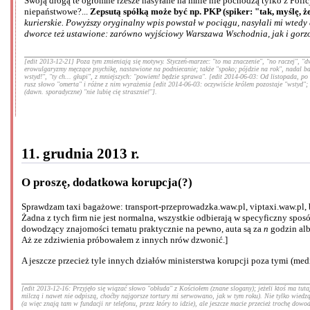
Swoją drogą te ogromne rzesze nasyłane na mnie nie pochodzą tylko z Policji
niepaństwowe?...
Zepsutą spółką może być np. PKP (spiker: "tak, myślę, że
kurierskie. Powyższy oryginalny wpis powstał w pociągu, nasyłali mi wted
dworce też ustawione: zarówno wyjściowy Warszawa Wschodnia, jak i gorzo
[edit 2013-12-21] Poza tym zmieniają się motywy. Styczeń-marzec: "to ma znaczenie", "no raczej", "dw
erowulgaryzmy męczące psychikę, nastawione na podniecanie; także "spoko; pójdzie na rok", nadal bar
wstyd!", "ty ch... głupi", z mniejszych: "powiem! będzie sprawa". [edit 2014-06-03: Od listopada, p
rusz słowo "omerta" i różne z nim wyrażenia [edit 2014-06-03: oczywiście królem pozostaje "wstyd"; z
(dawn. sporadyczne) "nie lubię cię strasznie!"].
11. grudnia 2013 r.
O proszę, dodatkowa korupcja(?)
Sprawdzam taxi bagażowe: transport-przeprowadzka.waw.pl, viptaxi.waw.pl,
Żadna z tych firm nie jest normalna, wszystkie odbierają w specyficzny spos
dowodzący znajomości tematu praktycznie na pewno, auta są za
n
godzin alb
Aż ze zdziwienia próbowałem z innych nrów dzwonić.]
A jeszcze przecież tyle innych działów ministerstwa korupcji poza tymi (med
[edit 2013-12-16: Przyjęło się wiązać słowo "obłuda" z Kościołem (znane slogany); jeżeli ktoś ma tut
milczą i nawet nie odpiszą, choćby najgorsze tortury mi serwowano, jak w tym roku). Nie tylko wiedzą 
(a więc znają tam w fundacji nr telefonu, przez który to idzie), ale jeszcze macie przecież trochę do