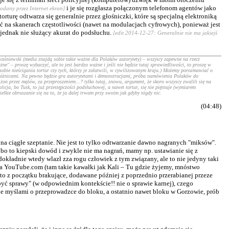
i je się rozgłasza połączonym telefonom agentów jako
podany przez Internet ekran]
orturę odtwarza się generalnie przez głośniczki, które są specjalną elektroniką
 na skanerach częstotliwości (nawet na modulacjach cyfrowych), ponieważ jest
 jednak nie służący akurat do podsłuchu.
[edit 2014-12-27: Generalnie nie ma jakiejś
śniewski (media znajdą sobie takie ważne dla Polaków autorytety) – wszyscy zapewne na rzecz
e" – proszę wybaczyć, ale to jest bardzo ważne i jeśli nie będzie tutaj sprawiedliwości, to proszę w
obie nieścigania tortur czy tych, którzy je załatwili, w cywilizowanym kraju.) Możemy porozmawiać o
i różnicami. Na pewno będzie gra autorytetami i demonstracjami, próba namówienia Polaków do
żon przez mężów, za przeproszeniem...? tylko tutaj, znowu, argument, że skoro wszyscy zwalili się na
icja, bo Tusk, to już przestępczości podsłuchowej, a nawet tortur, się nie piętnuje (wymiarem
elkie obruszanie się na to, że ja dalej trwam przy swoim jak gdyby nigdy nic.
(04:48)
na ciągłe szeptanie. Nie jest to tylko odtwarzanie dawno nagranych "miksów".
 bo to kiepski dowód i zwykle nie ma nagrań, mamy np. ustawianie się z
kładnie wtedy wlazł zza rogu człowiek z tym związany, ale to nie jedyny taki
 na YouTube.com (tam takie kawałki jak Kali – Tu gdzie żyjemy, mnóstwo
sto z początku brakujące, dodawane później z poprzednio przerabianej przeze
 być sprawy" (w odpowiednim kontekście!! nie o sprawie karnej), czego
mnie myślami o przeprowadzce do bloku, a ostatnio nawet bloku w Gorzowie, prób