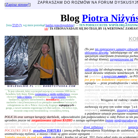
ZAPRASZAM DO ROZMÓW NA FORUM DYSKUSY
[
Zapisz stronę!
]
Blog
Piotra Niżyń
[teza
TVP (?)
; wg mnie poniekąd
bardzo prawdopodobne
]. —
TEN PODSŁUCH ITD. WSPÓŁORGANIZOW
jak
!
TA STRONA NADAJE SIĘ DO TEGO, BY JĄ WERTOWAĆ ZAMIA
KO
(To jest
ten niepracujący samotny człowiek
obliczania dźwięku
"udzielającego się" ob
specjalnym smartfonem (transmisja pochodz
od obsługi klienta);
zorganizowano też
Pio
pomocą swych podstawianych u operatorów 
czego dochodzi jeszcze omówiony tu dalej 
odbiornika
fal obsługiwanego, w tym z tr
nawet ekranów telefonów komórkowych. To
też
(podobno
z poparciem
papieży
)
, za Pi
jest przy tym dodatkowo stopniowo coraz
szpiegów — przez przedsiębiorców i właści
obsługi klienta, występuje dziś wszędzie t
NIELEGALNIE.PL
albo
BANDYCITUSKA.COM
podpowiada swym kontaktom sposoby ma
To jest człowiek, który wycierpiał najwięcej w ostatnim 1000-leciu.
i instytucji, agenci nieruchomości i ich k
Świadków były tłumy. Polska
zamieniona w piekło podsłuchowe
; rzesze
nakłaniają do stalkingu]
, jak również rob
chciwych
ludzi z bloków
, przedsiębiorców,
recepcjonistek
, kelnerek,
bankierów, agentów nieruchomości,
dziennikarzy
, pracowników
cały naród)
. Wciągano też rodzinę i studen
marketów i stacji benzynowych za pieniądze
zawodowo
ćwiczących
trudniej o pomoc, bo np. na 100 osób nikt 
zobojętnienie na zło w Polsce i krzywdę drugiego:
szpiegujących
w
zachowują się przy tym wobec niego "
jak
gangu, a nawet samemu organizujących dlań sadyzm... On ledwo żyje,
miejscach
)
; ostentacyjni,
stosujący teatral
strasznie zmęczony bezsennością i wrzaskliwą torturą.
a pojedyncze sytuacje powiązane wzajemni
POLICJA oraz szerzące korupcję skarbówki
, odpowiedzialni (jak podpowiadano) w całej Polsce za ten po
uprzednio jeszcze też
zorganizowano cyfrowe RADIO
o zasięgu ogólnopolskim (
potem
międzynarodowym
operatorów radaru, czyli premierowskich bandytów podsłuchowych podlegających bodajże pod dyrektora 
czy szkół, żeby poukrywać zachipowane (zdecydowanie zbędne)
drągi żelbetowe
w budynkach (zob.
napięci
POCZĄTKU 2013 R.
straszliwą TORTURĄ
i jawną próbą doprowadzenia Niżyńskiego do szaleństwa, 
uniemożliwiają myślenie, a miasta i bloki są gęsto usiane szpiegami
(Centrum może zawsze "aktywować" pos
Szpiedzy znęcają się nad nim
różnie
co dzień i kradną już od poł. 2011 (życie odtąd stało się uciekaniem)