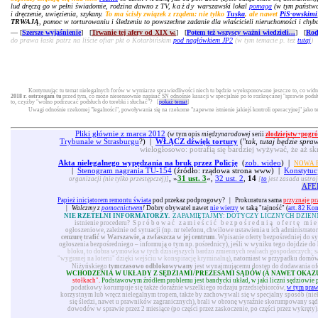
lud dręczą go w pełni świadomie, rodzina dawno z TV,
każdy
warszawski lokal
pomaga
(w tym państwow
i dręczenie, uwięzienia, szykany.
To ma ścisły związek z rządem: nie tylko
Tuska
, ale nawet
PiS-owskimi
TRWAJĄ
, pomoc w torturowaniu i śledzeniu to powszechne zadanie dla właścicieli nieruchomości i chyb
— [
Szersze wyjaśnienie
] [
Trwanie tej afery od XIX w.
] [
Potem też wszyscy ważni wiedzieli...
] [
Rod
do prawa łaski patrz na liście ofiar pkt o Kotarbińskim
pod nagłówkiem JP2
(w tym temacie p. też
tutaj
)
Kontynuując tu temat nielegalnych forów w wymiarze sprawiedliwości niech tu będzie wyeksponowane jeszcze to, co widni
2018 r. ostrzegam tu
przed tym, co może niesensownie napisać SN odnośnie kasacji w specjalnie po to rozkręcanej "sprawie pod
to, czyżby "wolno podrzucać podsłuch do torebki i słuchać"? [
pokaż temat
]
Uwagi odnośnie rzekomej "legalności", powoływania się na rzekome "zapewne istnienie jakiejś kontroli operacyjnej" jako 
Pliki głównie z marca 2012
(w tym opis
międzynarodowej
serii
złodziejstw+pogró
Trybunale w Strasburgu
?) |
WŁĄCZ dźwięk tortury
("
tak, tutaj będzie spra
wielogłosowo: potrafią się bardziej wyżywać, że aż sk
Akta nielegalnego wypędzania na bruk przez Policję
(
zob. wideo
) |
NOWA P
|
Stenogram nagrania TU-154
(źródło: rządowa strona www) |
Konstytuc
, »
31 ust. 3
«,
32 ust. 2
,
14
organizacji (nie tylko przestępczej)]
[
to
jest zasada ustroj
AFE
Papież inicjatorem remontu świata
pod przekaz podprogowy?
|
Prokuratura sama
przyznaje pr
|
Walczmy z
pomocnictwem
!
Dobry obywatel nawet
nie wierzy
w taką "tajność" (
art. 82 Ko
NIE RZETELNI INFORMATORZY.
ZAPAMIĘTAJMY: DOTYCZY LICZNYCH DZIEN
istnienie procederu?
Spróbować zamieścić bezpośrednią ofertę mie
ogłoszeniowe, zależnie od sytuacji (np. nr telefonu, chwilowe ustawienia u ich administrat
cenzurę trafić w Warszawie, a zwłaszcza w jej centrum
. Wpisanie oferty bezpośredniej do s
ogłoszenia bezpośredniego – informują o tym np. pośrednicy), jeśli w wyniku tego dojdzie do 
bloku, to dobra wymówka w tych dzisiejszych bardzo zmiennych realiach gospodarczych; s
"wygranej na loterii" dzięki wejściu w konspirację kryminalną)
, natomiast w przypadku domów 
Niżyńskiego
tymczasowo odblokowywany
jest wynajmującemu dostęp do dodawania ofer
WCHODZENIA W UKŁADY Z SĘDZIAMI/PREZESAMI SĄDÓW (A NAWET OKAZ
stołkach".
Podstawowym źródłem problemu jest bandycki układ, w jaki liczni sędziowie podo
podatkowy korumpuje się także doraźnie wszelkiego rodzaju przedsiębiorców,
w tym pra
korzystnym lub wręcz nielegalnym tropem, także by zachowywali się w specjalny sposób (nie
się śledzi, nawet u prawników zagranicznych), brali w obronę wyraźnie skorumpowany sąd 
dowodów w sprawie przez 2 miesiące (po części przez zaskoczenie, po części przez wykręty