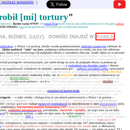
u możesz wspomóc
|
robił [mi] tortury
"
 śledzenie).
Bardzo ważna WWW!
Od
ponad 30 lat
każdy dom jest dla władz przezroczysty i słyszalny,
zobacz,
ZIE INDZIEJ.
I
nie
jestem gołosłowny. Wszystko jest tu dalej udowodnione.
IA, BIZNES,
SĄDY
). DOWÓD ZNAJDŹ W
RAMCE
podsłuchuje
, w Polsce i za granicą, bardzo wysoko poumieszczanymi
radarami szumowymi
zdolnymi do
)
.
Zdalny podsłuch "ciała" na żywo
, podążający półautomatycznie za osobą, jest przy tym odbierany
cujący akurat przy monitoringu lub podglądzie ekranu w mieszkaniu obok (np. zwykły chętny na to personel
t.
(Ponadto TVP ma też dostęp do podsłuchów na łącza telekomunikacyjne domowe i serwerowe za
ać się do elektroniki, m. in. do procesorów. Prawdziwa tragedia humanitarna i totalne poniżanie, do
 wśród przestępców stowarzyszonych, jest zatem dostęp na żywo do podglądu ekranu za pomocą np.
zeregowi agenci tego typowo raczej nie widzą na żywo)
, a
rozkradanie ma charakter totalny
i dotyczy
a się (sygnalizować wchodzenie do budynku i opuszczanie go) —
szefowie wszystkich szefów
wprowadzili
 nieegzekwowanie podatku i korzyści; za Tuska taki postęp, że aż podnieśli VAT(!!!))
.
Od X/2010 Piotr
o pod pozorem jakiejś studenckiej draki), tak, by
dokuczała
mu obecność plotkarzy-obmawiaczy czy
owa przy
MONITORINGU
raz na jakiś czas, oprócz innych zajęć takich pracowników, czyli typowo np.
do tego)
, a także przez państwo i
media
(TVP nasyła szpiegów, organizuje występki/
zbrodnie
oraz
w na Facebooku
[obserwują to m. in. przedstawiciele mediów i zaangażowani podsłuchowo ludzie z firm
iary, a także o tamtejszej komórce podsłuchowej w sąsiedztwie, z komputerem i odbiornikiem fal, oraz
rmowymi na ulicach]
; Piotrowi mafia się
prezentuje na każdym kroku
, od lat, jak gdyby plotkował o nim
wne czy przejściowe blokady komunikacji tekstowej np. stron ogłoszeniowych czy randkowych — tym
zestępców
— a także władze i obsługa firm (w tym dużych państwowych) w Polsce i za granicą —
żdym kroku,
codziennie
, niby to o czym innym lub do kolegi —
zawsze kto inny i w najróżniejszych
 2010
coraz gorsze
rodzaje
masowych prześladowań
są skoordynowane w skali
światowej
(sic!)
,
zy podsłuchu) z
warszawskiej komórki kryminalnej TVP
(studio D na pl. Powstańców Warszawy?)
,
onelu,
spółdzielni mieszkaniowych
, pośredników,
właścicieli
i
sąsiadów
, od czego uciec się nie dało;
owy
(!!!): manipuluje myślami, a także nie daje szans, by myśleć samemu).
(Radio to — nadawane przez
 się włącza? Otóż po
1997 r.
robiono w tym celu masowe
REMONTY
bloków, wszelkich urzędów, sklepów
dgórnie). "Całej" Polsce można centralnie sterować umysłami, choćby delikatnie.)
Stało się to OD
dźce, wielogłosowe, natarczywie szeptane i wrzaskliwe ścieżki dźwięku 24/7 obezwładniają umysł i
i
wszędobylskie drągi żelbetowe z odcinkami chipowymi katują całe osiedla
(zwł. w Warszawie).
stop i przy progu słyszalności, po części słyszalny (bez choćby 10s przerwy — nie udało się uciec); TV i