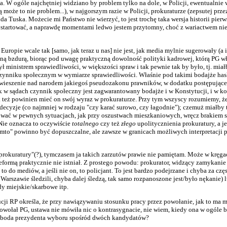
na. W ogóle najchętniej widziano by problem tylko na dole, w Policji, ewentualnie 
 może to nie problem...), w najgorszym razie w Policji, prokuraturze (zepsutej przez
da Tuska. Możecie mi Państwo nie wierzyć, to jest trochę taka wersja historii pierw
ystartować, a naprawdę momentami ledwo jestem przytomny, choć z wariactwem nie 
uropie wcale tak [samo, jak teraz u nas] nie jest, jak media mylnie sugerowały (a 
ełną bzdurą, biorąc pod uwagę praktyczną dowolność polityki kadrowej, którą PG wł
ł ministrem sprawiedliwości, w większości spraw i tak pewnie tak by było, tj. miał
a czynniku społecznym w wymiarze sprawiedliwości. Właśnie pod takimi bodajże ha
awieszenie nad narodem jakiegoś pseudozakonu prawników, w dodatku postępującego
k w sądach czynnik społeczny jest zagwarantowany bodajże i w Konstytucji, i w k
 też powinien mieć on swój wyraz w prokuraturze. Przy tym wszyscy rozumiemy, że 
 decyzje (co najmniej w rodzaju "czy karać surowo, czy łagodnie"); czemuż miałby t
kować w pewnych sytuacjach, jak przy oszustwach mieszkaniowych, wręcz brakiem sz
Nie oznacza to oczywiście
totalnego
czy też
złego
upolitycznienia prokuratury, a je
tamto" powinno być dopuszczalne, ale zawsze w granicach możliwych interpretacji 
prokuratury"(?), tymczasem ja takich zarzutów prawie nie pamiętam. Może w kręga
eformą praktycznie nie istniał. Z prostego powodu: prokurator, widzący zamykanie
 to do mediów, a jeśli nie on, to policjant. To jest bardzo podejrzane i chyba za czę
arszawie śledzili, chyba dalej śledzą, tak samo rozpanoszone jest/było nękanie) 
y miejskie/skarbowe itp.
tytucji RP określa, że przy nawiązywaniu stosunku pracy przez powołanie, jak to ma
wołał PG, ustawa nie mówiła nic o kontrasygnacie, nie wiem, kiedy ona w ogóle 
 swoboda prezydenta wyboru spośród dwóch kandydatów?