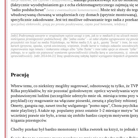
(faktycznie wyodrębnianiem go z echa elektromagnetycznego zajmują się se
"radio podsłuchowe"
. Może też służy do teg
[wraz z ewentualnymi komentarzami]
wbudowywaną chowaną w urządzeniach czy domach (sprytnie montowaną), pas
specyficznie zakodowane. Jest też możliwe odtwarzanie tego radia z przeka
specjalnej elektroniki, grają po prostu poukrywane, często pod betonem, telefony.]
[edit] Podtrzymuję zawarte w oryginalnym wpisie uwagi o tym, jak to w mediach (i na ulicach może
nieścigania przestępczości podsłuchowej. (Bo "jedna osoba" – ot takie ohydne zgrupowanie się pewnej
przyszłości nie liczyć na media Niżyńskiego, na Wolne media S.A. sp.k., gazetę "Świat" i inne, bo
karach (grzywna, opaska, wyrok zawieszony, więzienie, środki karne w rodzaju zakazów zawodowych)
zignorowania tego tematu i niekarania nikogo albo "tylko Tuska" i inne takie opcje ze słowem "tylko
jednego, to w ogóle nie piętnować wymiarem sprawiedliwości (choćby karą w zawieszeniu, tj. niewykon
sprawiedliwości). [edit 2014-04-21] Inną spodziewaną taktyką będzie wyciąganie kiepskich argumentów 
Pracują
Wbrew temu, co niektórzy mogliby sugerować, odnotowuję tu tylko, że TVP W
Kilka przykładów, by nie pozostać gołosłownym: oprócz wywoływania wytryskó
podstawionymi ludźmi (szczególnie uderzyło mnie ok. miesiąca temu przy we
przykład) czy reagowanie na włączane piosenki, zresztą z playlisty robion
Omerty, gangsta rap, nawet trochę wulgarnego "porno rapu", Chora psychika,
mnie playlisty). A także np. popularny przez ostatnie 1-2 miesiące motyw "n
wcześniej prawie nie było, a teraz się zrobiło bardzo częstym motywem (prz
ścigania przestępców.
Choćby przekaz był bardzo monotonny i kilka zwrotek na krzyż, to jednak t