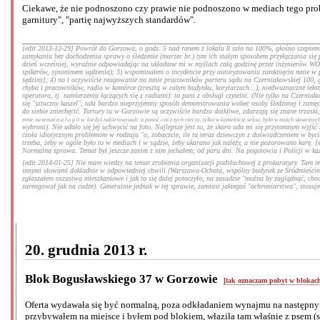
Ciekawe, że nie podnoszono czy prawie nie podnoszono w mediach tego prob
garnitury", "partię najwyższych standardów".
[edit 2013-12-29] Powrót do Gorzowa, o godz. 5 nad ranem z lokalu 8 szło na 100%, głośno szeptem. 
zamykaniu bez dochodzenia sprawy o śledzenie (marzec br.) tym ich stałym sposobem przyłączania się pa
dzień wcześniej, wyraźnie odpowiadając na układane mi w myślach całą godzinę przez inżynierów WOT m
spikerów, synonimem sądzenia); 3) wspominałem o incydencie przy autoryzowaniu zamknięcia mnie w ps
sędziny]; 4) no i oczywiście reagowanie na mnie pracowników parteru sądu na Czerniakowskiej 100, gdy
chyba i pracowników, radio w komórce (zresztą w całym budynku, korytarzach...), niedwuznaczne teksty
operatora, tj. namierzeniu łączących się z radiami): to pani z obsługi czytelni. (Nie tylko na Czern
się "sztuczny kaszel", taki bardzo nieprzyjemny sposób demonstrowania wobec osoby śledzonej i zamęc
do siebie zniechęcić. Tortury tu w Gorzowie są oczywiście bardzo dotkliwe, zdarzają się znane trzaski
mnie na temat
nałogów
kiedyś nakierowywali: a ponoć coś z tych rzeczy, tylko w kontekście seksu, było w moich sławetnych
wybroni). Nie udało się jej uchwycić na foto. Najlepsze jest to, że skoro uda mi się przytomnym wyjść 
czoła idiotycznym problemom w rodzaju "o, zobaczcie, ile tu teraz dziewczyn z doświadczeniem w byciu 
trzeba, żeby w ogóle było to w mediach i w sądzie, żeby ukarano jak należy, a nie pozorowano karę. 
Normalna sprawa. Temat był jeszcze zanim z nim jechałem; od paru dni. Na pogotowiu i Policji w każ
[edit 2014-01-25] Nie mam wiedzy na temat zrobienia organizacji podsłuchowej z prokuratury. Tam też 
innymi słowami dokładnie w odpowiedniej chwili (Warszawa-Ochota, wspólny budynek ze Śródmieściem
zgłaszałem oszustwa mieszkaniowe i jak to się dalej potoczyło, na zasadzie "można by zaglądnąć, chocia
zareagował jak na cudze). Generalnie jednak w tej sprawie, zamiast jakiegoś "ochroniarstwa", stosuj
20. grudnia 2013 r.
Blok Bogusławskiego 37 w Gorzowie
[tak oznaczam pobyt w blokac
Oferta wydawała się być normalną, poza odkładaniem wynajmu na następny 
przybywałem na miejsce i byłem pod blokiem, właziła tam właśnie z psem (