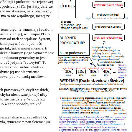
w Policji i prokuraturze rejonowej
 podsłuch) i PG, jeśli wyjdzie, że
szy raz słyszana, na którą niezbyt
ma to nic wspólnego, raczej ze
i teraz błędnie wmawiają ludziom,
aśnie kieruje); w Europie PG to
bym od nich specjalistę. System,
słami przywrócono jedność
 tak, jak w mojej sprawie, tj.
odeksie karnym (jego wyrazem jest
prokurator generalny to jest
o być jedynie "autorytet". To
acunku do siebie u ludzi i
dynie jej uspołecznienie.
prawa, pod kontrolą mediów i
ch prawniczych, czyli wąskich,
 chyba niesłuszne jakiejś niby
sto się nie dzieje. W dodatku
lub w inne sposoby unikać
 miejsce także w przypadku PG,
była, tymczasem pan Seremet już