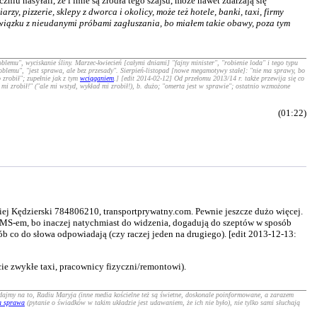
iu nasyłali, że i inne są źródła tego szajsu, może nawet zdarzają się
zy, pizzerie, sklepy z dworca i okolicy, może też hotele, banki, taxi, firmy
związku z nieudanymi próbami zagłuszania, bo miałem takie obawy, poza tym
blemu", wyciskanie śliny. Marzec-kwiecień [całymi dniami] "fajny minister", "robienie loda" i tego typu
roblemu", "jest sprawa, ale bez przesady". Sierpień-listopad [nowe megamotywy stałe]: "nie ma sprawy, bo
 zrobił"; zupełnie jak z tym
wciąganiem
.] [edit 2014-02-12] Od przełomu 2013/14 r. także przewija się co
 mi zrobił!" ("ale mi wstyd, wykład mi zrobił!), b. dużo; "omerta jest w sprawie"; ostatnio wzmożone
(01:22)
ej Kędzierski 784806210, transportprywatny.com. Pewnie jeszcze dużo więcej.
ia SMS-em, bo inaczej natychmiast do widzenia, dogadują do szeptów w sposób
ób co do słowa odpowiadają (czy raczej jeden na drugiego). [edit 2013-12-13:
cie zwykłe taxi, pracownicy fizyczni/remontowi).
, dajmy na to, Radiu Maryja (inne media kościelne też są świetne, doskonale poinformowane, a zarazem
a sprawa
(pytanie o świadków w takim układzie jest udawaniem, że ich nie było), nie tylko sami słuchają