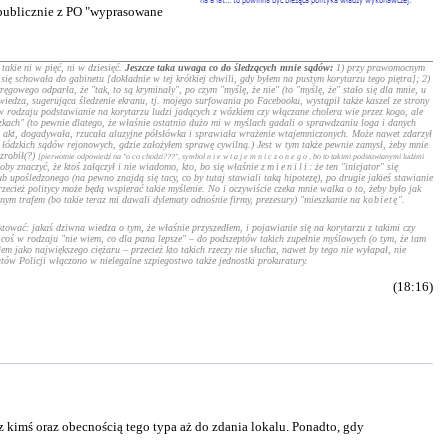
 publicznie z PO "wyprasowane
akie ni w pięć, ni w dziesięć.
Jeszcze taka uwaga co do śledzących mnie sądów:
1) przy prawomocnym
się schowała do gabinetu [dokładnie w tej krótkiej chwili, gdy byłem na pustym korytarzu tego piętra]; 2)
wego odparła, że "tak, to są kryminały", po czym "myślę, że nie" (to "myślę, że" stało się dla mnie, u
 wiedza, sugerująca śledzenie ekranu, tj. mojego surfowania po Facebooku, wystąpił także kaszel ze strony
 w rodzaju podstawianie na korytarzu ludzi jadących z wózkiem czy włączane cholera wie przez kogo, ale
eczkach" (to pewnie dlatego, że właśnie ostatnio dużo mi w myślach gadali o sprawdzaniu loga i danych
nią akt, dogadywała, rzucała aluzyjne półsłówka i sprawiała wrażenie wtajemniczonych. Może nawet zdarzył
 łódzkich sądów rejonowych, gdzie założyłem sprawę cywilną.) Jest w tym także pewnie zamysł, żeby mnie
zrobił(?)
[pierwotnie odpowiedź na "o co chodzi???", symbol
niewtajemniczonego
, bo to takimi podstawianymi ludźmi
by znaczyć, że ktoś załączył i nie wiadomo, kto, bo się właśnie
zmienili
: że ten "inicjator" się
ub upośledzonego (na pewno znajdą się tacy, co by tutaj stawiali taką hipotezę), po drugie jakieś stawianie
zecież politycy może będą wspierać takie myślenie. No i oczywiście czeka mnie walka o to, żeby było jak
nym trafem (bo takie teraz mi dawali dylematy odnośnie firmy, prezesury) "mieszkanie na
kobietę
".
tować: jakaś dziwna wiedza o tym, że właśnie przyszedłem, i pojawianie się na korytarzu z takimi czy
ś w rodzaju "nie wiem, co dla pana lepsze" – do podszeptów takich zupełnie myślowych (o tym, że tam
em jako największego ciężaru – przecież kto takich rzeczy nie słucha, nawet by tego nie wyłapał, nie
tów Policji włączono w nielegalne szpiegostwo także jednostki prokuratury.
(18:16)
imś oraz obecnością tego typa aż do zdania lokalu. Ponadto, gdy