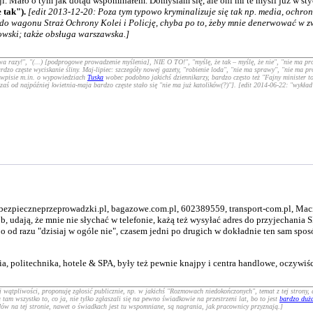
. Mało o tym jak dotąd wspominałem. Domyślam się, ale oni mi te myśli już w styczn
 tak").
[edit 2013-12-20: Poza tym typowo kryminalizuje się tak np. media, ochroniar
y do wagonu Straż Ochrony Kolei i Policję, chyba po to, żeby mnie denerwować w 
wski; także obsługa warszawska.]
a razy!", "(...) [podprogowe prowadzenie myślenia], NIE O TO!", "myślę, że tak – myślę, że nie", "nie ma pro
dzo częste wyciskanie śliny. Maj-lipiec: szczegóły nowej gazety, "robienie loda", "nie ma sprawy", "nie ma p
o wpisie m.in. o wypowiedziach
Tuska
wobec podobno jakichś dziennikarzy, bardzo często też "Fajny minister to
aś od najpóźniej kwietnia-maja bardzo częste stało się "nie ma już katolików(?)"]. [edit 2014-06-22: "wykład
 bezpieczneprzeprowadzki.pl, bagazowe.com.pl, 602389559, transport-com.pl, Maci
ób, udają, że mnie nie słychać w telefonie, każą też wysyłać adres do przyjechan
o od razu "dzisiaj w ogóle nie", czasem jedni po drugich w dokładnie ten sam spos
ia, politechnika, hotele & SPA, były też pewnie knajpy i centra handlowe, oczywiś
aj wątpliwości, proponuję zgłosić publicznie, np. w jakichś "Rozmowach niedokończonych", temat z tej strony
tam wszystko to, co ja, nie tylko zgłaszali się na pewno świadkowie na przestrzeni lat, bo to jest
bardzo duż
wodów na tej stronie, nawet o świadkach jest tu wspomniane, są nagrania, jak pracownicy przyznają.]