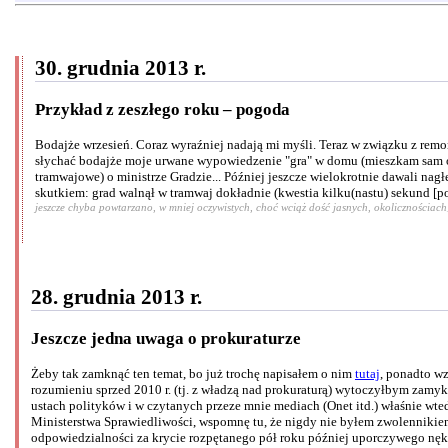
30. grudnia 2013 r.
Przykład z zeszłego roku – pogoda
Bodajże wrzesień. Coraz wyraźniej nadają mi myśli. Teraz w związku z remon
słychać bodajże moje urwane wypowiedzenie "gra" w domu (mieszkam sam ocz
tramwajowe) o ministrze Gradzie... Później jeszcze wielokrotnie dawali nagł
skutkiem: grad walnął w tramwaj dokładnie (kwestia kilku(nastu) sekund [p
jeszcze chyba powtarzano, w mniej oczywistych, choć wciąż dość jasnych, okolicznościach
28. grudnia 2013 r.
Jeszcze jedna uwaga o prokuraturze
Żeby tak zamknąć ten temat, bo już trochę napisałem o nim
tutaj
, ponadto w
rozumieniu sprzed 2010 r. (tj. z władzą nad prokuraturą) wytoczyłbym zamyk
ustach polityków i w czytanych przeze mnie mediach (Onet itd.) właśnie wt
Ministerstwa Sprawiedliwości, wspomnę tu, że nigdy nie byłem zwolennikiem
odpowiedzialności za krycie rozpętanego pół roku później uporczywego nęka