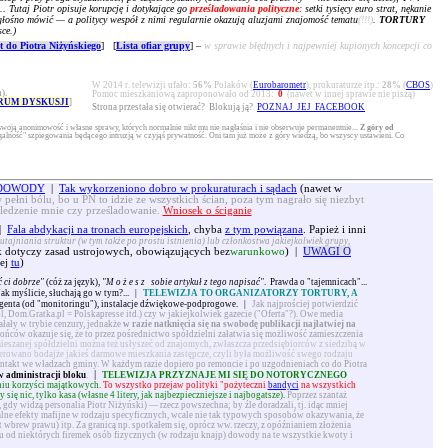
.. Tutaj Piotr opisuje korupcję i dotykające go
prześladowania polityczne
: setki tysięcy euro strat, nękanie
ko głośno mówić — a politycy wespół z nimi regularnie okazują aluzjami znajomość tematu
(!!!)
.
TORTURY
ce.)
 do Piotra Niżyńskiego
] [
Lista ofiar grupy
] –
w sprawie błędnych i najpewniej kupionych koncepcji co
W 2014 r. telewizji ufało:
56%
Polaków (
Eurobarometr
), prokuraturze itp.:
28%
(
CBOS
)
).
Pomoc mieszkaniową zaproponowało od 2013:
0
(nawet w innej sprawie nie piszą)
RUM DYSKUSJI
]
Strona przestała się otwierać? Blokują ją?
POZNAJ JEJ FACEBOOK
swoją anonimowość i własne sprawy, których normalnie nikt mu nie nagłaśnia i nie obserwuje permanentnie...
Z góry od
alność" szpiegowania będącego intruzją w czyjąś prywatność. Oni tam już może z góry wiedzą, bo wszyscy ustawieni. Co
. DOWODY
|
Tak wykorzeniono dobro w prokuraturach i sądach
(nawet w
 pełni bólu, bo u PN to idzie ze wszystkich ścian, poza tym nagrało się niezbyt
śledzenie mnie czy prześladowanie.
Wniosek o ściganie
|
Fala abdykacji na tronach europejskich
, chyba
z tym powiązana
. Papież i inni
utajniania struktur (w tym także po prostu istnienia) lub członkostwa jakiejkolwiek grupy,
dotyczy zasad ustrojowych, obowiązujących bez
warunkowo
) |
UWAGI O
ej
tu
)
 ci dobrze"
(cóż za język),
"
Możesz
sobie artykuł z tego napisać"
. Prawda o "tajemnicach"...
 Jak myślicie, słuchają go w tym?...
|
TELEWIZJA TO ORGANIZATORZY TORTURY, A
genta (od "monitoringu"), instalacje dźwiękowe-podprogowe.
|
Jak najprościej potwierdzić
l, Dom.Gratka.pl = Polskapresse itd.) czy w jakiejkolwiek gazecie ("Oferta"?). Owe media
iałały w trybie cenzury, jednakże
w razie natknięcia się na swobodę publikacji najłatwiej na
ńców okazuje się, że to przez pośrednictwo spółdzielni załatwia się możliwość zamieszczenia
ieszanej spółdzielni można też usłyszeć od znajomych, zwłaszcza przedsiębiorców z siedzibą w
erowano bodajże jakieś darmowe mieszkania zastępcze, czyli była możliwość swego rodzaju
ntakt we władzach gminy. W każdym razie dopiero po remoncie i po uzgodnieniach co do Piotra
|
w administracji bloku
.
TELEWIZJA PRZYZNAJE MI SIĘ DO NOTORYCZNEGO
aniu korzyści majątkowych.
To wszystko przejaw polityki "pożyteczni
bandyci
na wszystkich
ę nic, tylko kasa (własne 4 litery, jak najbezpieczniejsze i najbogatsze).
Poprzez szantaż
 gdy widzą personalia Piotr Niżyński) — rzecz powszechna; by źle doradzali, tj. idąc mniej
lne efekty mafijne w rodzaju specyficznych, wcale nie tak typowych sposobów okazywania, że
brew prawu) itp. Za granicą np. spotkałem się, oprócz ww. rzeczy, z opóźnianiem złożenia
iu od niektórych firemek osób fizycznych (w rodzaju knajp) dowody na te wszystkie kwoty i