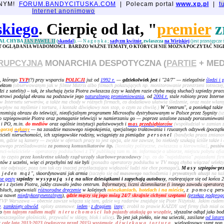
JNYM!
FORUM.BANDYCITUSKA.COM
| Polecam portal
www.xp.pl
|
t
Internet anonimowo
skiego
. Cierpię od lat, "
premier
z
AŁ CHYBA
JAN PAWEŁ II
(
skandal
).
—
Nagonka
;
sadyzm kwitnie
, zwłaszcza
na Wiejskiej
(jest przestępcze
ST OGLĄDANIA WIADOMOŚCI. BARDZO WAŻNE TEMATY, O KTÓRYCH NIE MOŻNA POCZYTAĆ NIGD
RUPCYJNA
MONARCHIA DESPOTYCZNA (
PARTIE
+ MED
, którego
TVP
(?) przy wsparciu
POLICJI
już od
1992 r.
—
gdziekolwiek jest
i "24/7" — nielegalnie
śledzi i 
iektom
(obserwowanym jak w filmie Matrix albo filmach pokazujących np. monitorowanie przestrzeni lotniczej
i z satelity) – tak, że słuchają życia Piotra zwłaszcza (czy w każdym razie chyba mają słuchać) szpiedzy pra
trowi podgląd ekranu na podstawie jego
naturalnego promieniowania
, od
2004 r.
stale robiony przez Interne
Internetu serwerów, a także ma chody w różnych firmach, co dodatkowo ułatwia śledzenie, oraz może włamyw
wpływ na myślenie i tortura, i kontakt dźwiękowy non stop, o czym za chwilę.)
W "centrum", a poniekąd także
ansmisją obrazu do telewizji, nieoficjalnym programem Microsoftu dystrybuowanym w Polsce przez Sygnity
(s
 szpiegowanie Piotra oraz pomaganie telewizji w namierzaniu go — poprzez ustalone zasady porozumiewani
S i PO, m.in.
do mediów
oraz ogólnie instytucji państwowych i
mas
przedsiębiorców
(współudział w zamian za
 gorzej
nękany
— na zasadzie masowego niepokojenia, specjalnego traktowania i rzucanych odzywek (początkow
cieli nieruchomości, ich szpiegowskie rodziny, wciągnięty za pieniądze
personel
(bandycka praca zmian
am, gdzie są kamery — zwykle w ofertach pracy to jest opcja, ale nie zawsze, bo niekiedy szukają ściśle także i 
sowego prześladowania
za pomocą komunikatorów itp.
[kontakty polityczne, zwłaszcza u kierownika]
,
postó
lienci-właściciele – operatorzy podsłuchowi z TV publikują tam m. in. informacje o ubiorze, miejscu pobytu of
i to często
przez konkretne układy rząd-urzędy skarbowe-pracodawcy
[np. co do "najeżdżania" pojazdami fi
tów z uczelni, więc ci przychylni też nie byli
(ponadto operatorzy podsłuchu w TV mogą chyba włączać selekty
nie odpisuje; poza tym tak czy inaczej przytłaczająca większość ludzi nie chce pomagać)
.
Masy
szpiegów-pr
 jeden mąż
", skoordynowani jak armia
(zaczęło się od
masowego
nachodzenia i
prywatnych aluzji
na ka
ne gesty
szpiedzy
wysypują się
na ulice dziesiątkami i zapychają autobusy
, rozkręcające się od końca
e i z życiem Piotra, jakby czuwało jedno centrum.
Informatycy, liczni dziennikarze (i innego zawodu operator
dsłuch, zapewniali
różnorodne dręczenie
w kolejnych
mieszkaniach, hotelach i na mieście
,
z pomocą
pers
a nawet
międzykontynentalnym
),
gdzie męczy się jego mózg 24/7 skrajnie cichymi szeptami
(
przekaz podprog
TVP Warszawa — obecnie zawsze włącza się tam, gdzie wg radarów znajduje się Piotr Niżyński. Jakim cudem
e
,
zamknięty obwód
, oploty antenowe:
jeden
+
z drągiem
,
inny
); zrobił to prawie KAŻDY szef firmy (lub miał o
bo
tym tajnym radiem mafii
nieruchomości
lub pojazdy atakują go wszędzie
, słyszalne odtąd jako bo
zczególne głośniczki, przywalić w sklepy, blok i ulicę)
. To jest jak piekło, nie ma ucieczki, zasilane
od latarn
;
całe lata 2013-2023 (zwłaszcza przed 2015) występuje
dźwiękowa tortura
, wielogłosowy szept non 