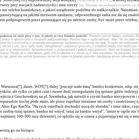
rwery przy stacjach nadawczych) i inne rzeczy
[np. klawisze, na podstawie brzmień, czy 
o nie telefon komórkowy, a jakieś urządzenie podobne do walkie-talkie. Natomiast t
ożytującą na jakimś nieswoim zasilaniu; odpowiedniego radia nie da się znaleźć
zem podprogowym przez poruszające się po mieście osoby, być może przez telefon,
)
podniosą się może głosy o tym, że jakoby
ja
chcę Polaków podzielić
. Przemówi pewnie Wałęsa, przemówi Kwa
 frakcji w oparciu tylko o tożsamość pokrzywdzonego. Powinni tego w ogóle zabronić. Albo: "bo nie takie ważn
 wychylać się z uczciwością w przypadku powszechnego łapówkarstwa wówczas nie będę. W ogóle nie wyobrażam s
, ale nie o tym, czy w ogóle należy identyfikować i piętnować sprawców, z wszelkimi między nimi możliwym
" (ale to w ostateczności). Sprzymierzeńców w prokuraturach i sądach mają gotowych. Może nie ścigajmy bicia 
aną). Trochę jak w informatyce, gdzie 255 zwiększone o 1 równa się 0. Inne argumenty: bo polityczne, bo Pol
(np. jakieś tam naciski biznesowe, bo ten ich biznes to przecież pierwsze i kardynalne prawo człowieka) i wi
arszawa[?], dawn. WOT[?], dalej "pracuje nade mną" bardzo konkretnie, siląc się 
w, ale tylko co jakiś czas i nawet dość nieregularnie (są spisane gdzie indziej),
jściu z Grochowskiej na pl. Szembeka, jak mówili o czymś bardzo nietypowym i do
ej wprawdzie trochę pode mnie, ale przez zupełnie nieznane mi osoby i znalezionej
 Alter Ego KaeN'a, "Na tych osiedlach dochodzi nocą do zbrodni" i inne takie, czę
ie zrobię tutaj sprawy, bardzo mi wstyd; tutaj za bardzo wstyd", "może w ogóle nie
ynajmniej 100-300 razy dziennie), co splotło się w czasie z pojawiającymi się u 
worzą go na bieżąco.