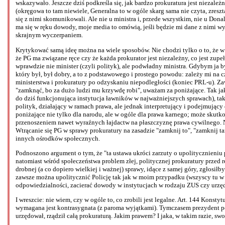
wskazywało. Jeszcze dziś podkreśla się, jak bardzo prokuratura jest niezależ
(okręgowa to tam niewiele, Generalna to w ogóle skarg sama nie czyta, zresztą
się z nimi skomunikowali. Ale nie u ministra i, przede wszystkim, nie u Donal
ma się w ręku dowody, moje media to omówią, jeśli będzie mi dane z nimi w
skrajnym wyczerpaniem.
Krytykować samą ideę można na wiele sposobów. Nie chodzi tylko o to, że w E
że PG ma związane ręce czy że każda prokurator jest niezależny, co jest zup
wprawdzie nie minister (czyli polityk), ale podwładny ministra. Gdybym ja by
który był, był dobry, a to z podstawowego i prostego powodu: zależy mi n
ministerstwa i prokuratury po odzyskaniu niepodległości (koniec PRL-u). Z
"zamknąć, bo za dużo ludzi mu krzywdę robi", uważam za poniżające. Tak ja
do dziś funkcjonująca instytucja ławników w najważniejszych sprawach), tak
polityk, działający w ramach prawa, ale jednak interpretujący i podejmujący
poniżające nie tylko dla narodu, ale w ogóle dla prawa karnego; może skut
przenoszeniem nawet wyraźnych łajdactw na płaszczyznę prawa cywilnego. 
Wtrącanie się PG w sprawy prokuratury na zasadzie "zamknij to", "zamknij 
innych ośrodków społecznych.
Podnoszono argument o tym, że "ta ustawa ukróci zarzuty o upolitycznieniu 
natomiast wśród społeczeństwa problem złej, politycznej prokuratury przed r
drobnej (a co dopiero wielkiej i ważnej) sprawy, idące z samej góry, zgłosiłby
zawsze można upolitycznić Policję tak jak w moim przypadku (wszyscy tu w W
odpowiedzialności, zacierać dowody w instytucjach w rodzaju ZUS czy urzęd
I wreszcie: nie wiem, czy w ogóle to, co zrobili jest legalne. Art. 144 Kons
wymagana jest kontrasygnata (z paroma wyjątkami). Tymczasem prezydent po
urzędował, rządził całą prokuraturą. Jakim prawem? I jaka, w takim razie,