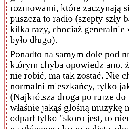
rozmowami, które zaczynają si
puszcza to radio (szepty szły 
kilka razy, chociaż generalnie
było długo).
Ponadto na samym dole pod nre
którym chyba opowiedziano, że
nie robić, ma tak zostać. Nie
normalni mieszkańcy, tylko jaka
(Najkrótsza droga po rurze do
właśnie jakąś głośną muzykę 
odparł tylko "skoro jest, to nie
na głównego kryminalistę, ch