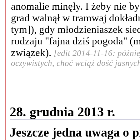
anomalie minęły. I żeby nie b
grad walnął w tramwaj dokładn
tym]), gdy młodzieniaszek sie
rodzaju "fajna dziś pogoda" (m
związek).
[edit 2014-11-16: późni
oczywistych, choć wciąż dość jasnyc
28. grudnia 2013 r.
Jeszcze jedna uwaga o 