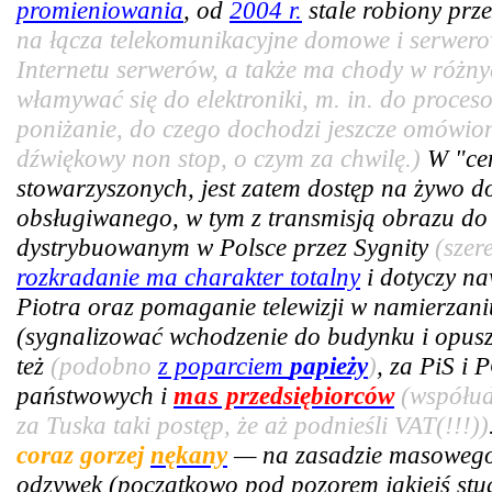
promieniowania
, od
2004 r.
stale robiony prze
na łącza telekomunikacyjne domowe i serwer
Internetu serwerów, a także ma chody w różny
włamywać się do elektroniki, m. in. do proce
poniżanie, do czego dochodzi jeszcze omówiony
dźwiękowy non stop, o czym za chwilę.)
W "cen
stowarzyszonych, jest zatem dostęp na żywo 
obsługiwanego, w tym z transmisją obrazu do 
dystrybuowanym w Polsce przez Sygnity
(szer
rozkradanie ma charakter totalny
i dotyczy n
Piotra oraz pomaganie telewizji w namierzan
(sygnalizować wchodzenie do budynku i opus
też
(podobno
z poparciem
papieży
)
, za PiS i 
państwowych i
mas
przedsiębiorców
(współud
za Tuska taki postęp, że aż podnieśli VAT(!!!))
coraz gorzej
nękany
— na zasadzie masowego 
odzywek (początkowo pod pozorem jakiejś stud