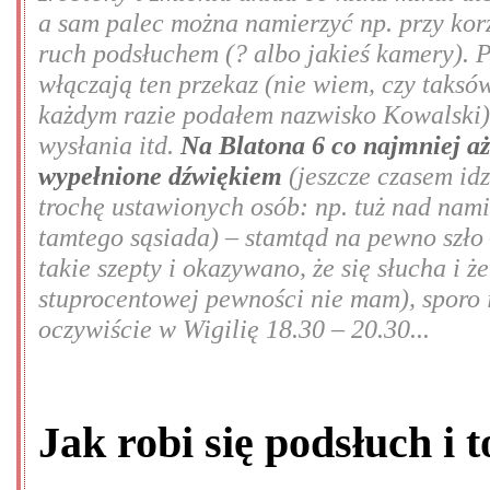
a sam palec można namierzyć np. przy kor
ruch podsłuchem (? albo jakieś kamery). 
włączają ten przekaz (nie wiem, czy taksów
każdym razie podałem nazwisko Kowalski),
wysłania itd.
Na Blatona 6 co najmniej aż
wypełnione dźwiękiem
(jeszcze czasem idz
trochę ustawionych osób: np. tuż nad nami
tamtego sąsiada) – stamtąd na pewno szło
takie szepty i okazywano, że się słucha i 
stuprocentowej pewności nie mam), sporo 
oczywiście w Wigilię 18.30 – 20.30...
Jak robi się podsłuch i 