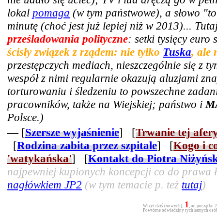
lokal
pomaga
(w tym państwowe), a słowo "tor
minutę (choć jest już lepiej niż w 2013)... Tut
prześladowania polityczne
: setki tysięcy euro
ścisły związek z rządem: nie tylko
Tuska
, ale
przestępczych mediach, nieszczególnie się z t
wespół z nimi regularnie okazują aluzjami zn
torturowaniu i śledzeniu to powszechne zadani
pracowników, także na Wiejskiej; państwo i
M
Polsce.)
— [
Szersze wyjaśnienie
] [
Trwanie tej afer
[
Rodzina zabita przez szpitale
] [
Kogo i c
'watykańska'
] [
Kontakt do Piotra Niżyńs
najpewniej kupionych koncepcji co do prawa ła
nagłówkiem JP2
(w tym temacie p. też
tutaj
)
1
Wizyt dziś (nowych):
, od początku 
Powtórne odwiedziny tych samych osób 