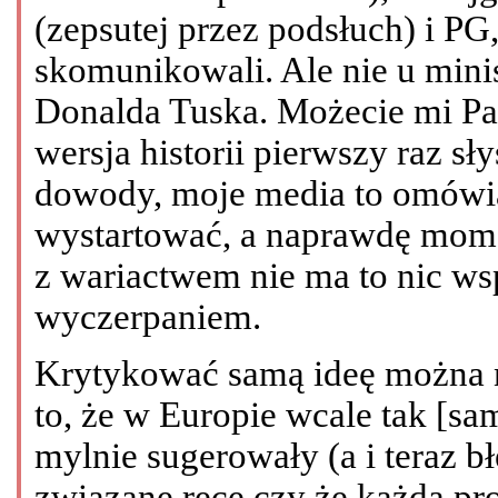
(zepsutej przez podsłuch) i PG, 
skomunikowali. Ale nie u minis
Donalda Tuska. Możecie mi Pańs
wersja historii pierwszy raz sł
dowody, moje media to omówią,
wystartować, a naprawdę mom
z wariactwem nie ma to nic ws
wyczerpaniem.
Krytykować samą ideę można n
to, że w Europie wcale tak [samo
mylnie sugerowały (a i teraz 
związane ręce czy że każda prok