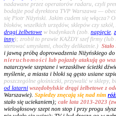
nadawane przez operatorów radaru, czyli pr
bodajże pod dyrektora TVP Warszawa — obecn
się Piotr Niżyński. Jakim cudem się włącza? 
bloków, wszelkich urzędów, sklepów czy szkó
drągi żelbetowe
w budynkach (zob.
napięcie
,
inny
); zrobił to prawie KAŻDY szef firmy (lub
sterować umysłami, choćby delikatnie.)
Stało
i jawną próbą doprowadzenia Niżyńskiego do
nieruchomości
lub pojazdy atakują go wsz
natarczywie szeptane i wrzaskliwe ścieżki dźw
myślenie, a miasta i bloki są gęsto usiane sz
poszczególne głośniczki, przywalić w sklepy, bl
od latarni
wszędobylskie drągi żelbetowe z o
Warszawie).
Szpiedzy znęcają się nad nim
róż
stało się uciekaniem);
całe lata 2013-2023 (z
wielogłosowy szept non stop i przy progu słys
nie udało się uciec); TV i lud dręczą go w pe