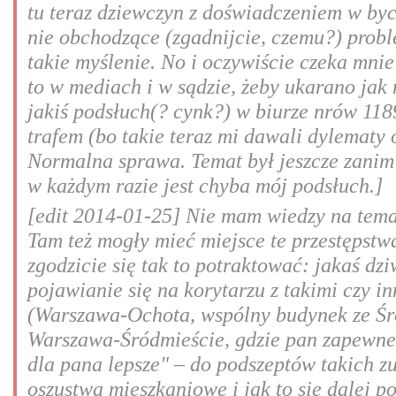
tu teraz dziewczyn z doświadczeniem w byci
nie obchodzące (zgadnijcie, czemu?) probl
takie myślenie. No i oczywiście czeka mnie
to w mediach i w sądzie, żeby ukarano jak 
jakiś podsłuch(? cynk?) w biurze nrów 11
trafem (bo takie teraz mi dawali dylematy 
Normalna sprawa. Temat był jeszcze zanim 
w każdym razie jest chyba mój podsłuch.]
[edit 2014-01-25] Nie mam wiedzy na temat
Tam też mogły mieć miejsce te przestępstw
zgodzicie się tak to potraktować: jakaś dz
pojawianie się na korytarzu z takimi czy 
(Warszawa-Ochota, wspólny budynek ze Śr
Warszawa-Śródmieście, gdzie pan zapewne 
dla pana lepsze" – do podszeptów takich z
oszustwa mieszkaniowe i jak to się dalej p