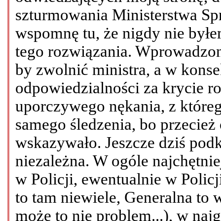
szturmowania Ministerstwa Sp
wspomnę tu, że nigdy nie był
tego rozwiązania. Wprowadzono
by zwolnić ministra, a w kons
odpowiedzialności za krycie r
uporczywego nękania, z któreg
samego śledzenia, bo przecież
wskazywało. Jeszcze dziś podkr
niezależna. W ogóle najchętnie
w Policji, ewentualnie w Polic
to tam niewiele, Generalna to 
może to nie problem...), w naj