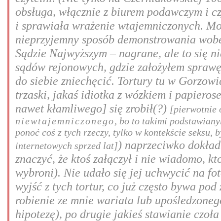
obsługa, włącznie z biurem podawczym i cz
i sprawiała wrażenie wtajemniczonych. Może
nieprzyjemny sposób demonstrowania wobec
Sądzie Najwyższym – nagrane, ale to się n
sądów rejonowych, gdzie założyłem sprawę 
do siebie zniechęcić. Tortury tu w Gorzowi
trzaski, jakaś idiotka z wózkiem i papiero
nawet kłamliwego] się zrobił(?)
[pierwotnie 
niewtajemniczonego
, bo to takimi podstawian
ponoć coś z tych rzeczy, tylko w kontekście seksu,
) naprzeciwko dokład
internetowych sprzed lat]
znaczyć, że ktoś załączył i nie wiadomo, kt
wybroni). Nie udało się jej uchwycić na fot
wyjść z tych tortur, co już często bywa po
robienie ze mnie wariata lub upośledzonego
hipotezę), po drugie jakieś stawianie czoł