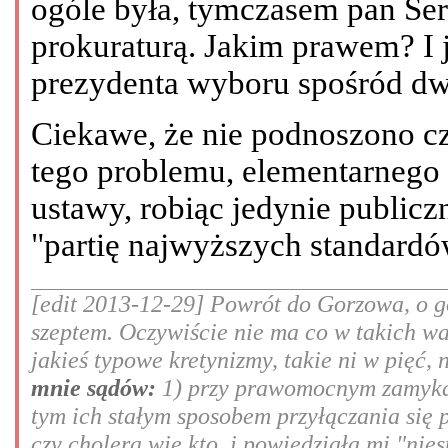
ogóle była, tymczasem pan Ser
prokuraturą. Jakim prawem? I 
prezydenta wyboru spośród d
Ciekawe, że nie podnoszono c
tego problemu, elementarnego 
ustawy, robiąc jedynie public
"partię najwyższych standardó
[edit 2013-12-29] Powrót do Gorzowa, o go
szeptem. Oczywiście nie ma co w takich w
jakieś typowe kretynizmy, takie ni w pięć, 
mnie sądów:
1) przy prawomocnym zamykan
tym ich stałym sposobem przyłączania się 
czy cholera wie kto, i powiedziała mi "nie