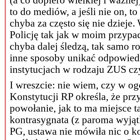
to do mediów, a jeśli nie on, to
chyba za często się nie dziej
Policję tak jak w moim przypa
chyba dalej śledzą, tak samo r
inne sposoby unikać odpowied
instytucjach w rodzaju ZUS cz
I wreszcie: nie wiem, czy w ogól
Konstytucji RP określa, że pr
powołanie, jak to ma miejsce 
kontrasygnata (z paroma wyją
PG, ustawa nie mówiła nic o k