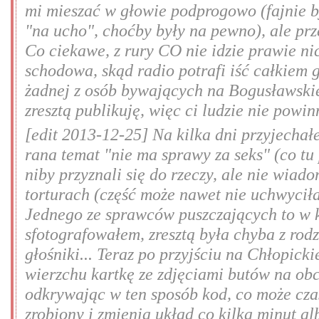
mi mieszać w głowie podprogowo (fajnie b
"na ucho", choćby były na pewno), ale prz
Co ciekawe, z rury CO nie idzie prawie ni
schodowa, skąd radio potrafi iść całkiem g
żadnej z osób bywających na Bogusławskie
zresztą publikuję, więc ci ludzie nie powi
[edit 2013-12-25] Na kilka dni przyjecha
rana temat "nie ma sprawy za seks" (co tu 
niby przyznali się do rzeczy, ale nie wiad
torturach (część może nawet nie uchwyciła
Jednego ze sprawców puszczających to w k
sfotografowałem, zresztą była chyba z rod
głośniki... Teraz po przyjściu na Chłopi
wierzchu kartkę ze zdjęciami butów na obc
odkrywając w ten sposób kod, co może cza
zrobiony i zmienia układ co kilka minut al