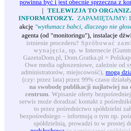
powinna być i jest obecnie sprzeczna z ko
|
TELEWIZJA TO ORGANIZ
INFORMATORZY.
ZAPAMIĘTAJMY: 
akcję
"wytłumacz babci, dlaczego nie gło
agenta (od "monitoringu"), instalacje d
istnienie procederu?
Spróbować zamie
wynajęcia
, np. w Internecie (Gumt
GazetaDom.pl, Dom.Gratka.pl = Polskapre
Owe media ogłoszeniowe, zależnie od syt
administratorów, miejscowość),
mogą dzi
(czy: przez lata) przez 99% czasu działał
na swobodę publikacji najłatwiej na 
centrum
. Wpisanie oferty bezpośrednie
serwis może doradzać kontakt z pośredni
to przez pośrednictwo spółdzielni z
bezpośredniego – informują o tym np. pośr
spółdzielnią, prowadzi to w prostej 
podsłuchową
(o zamieszanej spółdzie