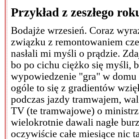
Przykład z zeszłego rok
Bodajże wrzesień. Coraz wyraź
związku z remontowaniem cze
nasłali mi myśli o prądzie. Zda
bo po cichu ciężko się myśli,
wypowiedzenie "gra" w domu 
ogóle to się z gradientów wzi
podczas jazdy tramwajem, wal
TV (te tramwajowe) o ministrze
wielokrotnie dawali nagłe burz
oczywiście całe miesiące nic t