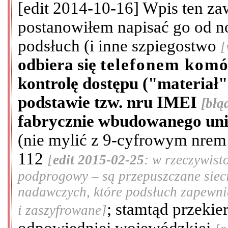
[edit 2014-10-16] Wpis ten zawi
postanowiłem napisać go od 
podsłuch (i inne szpiegostwo
[
odbiera się
telefonem kom
kontrolę dostępu ("materiał"
podstawie tzw. nru IMEI
[błą
fabrycznie wbudowanego unik
(nie mylić z 9-cyfrowym nrem
112
[
edit 2015-02-25
: w rzeczywist
podprogowy – są przepuszczane siec
nadawczych, które podsłuch zapewnia
; stamtąd przeki
i zaszyfrowane]
odpowiedniej wojewódzkiej