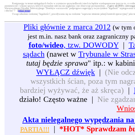
Kontynuując tu temat nielegalnych forów w wymiarze sprawiedliwości niech tu będzie wyeksponowane jeszcze to, co widni
anonimowość i własne sprawy, których normalnie nikt mu nie nagłaśnia i nie obserwuje permanentnie...
Z góry od 2018 r. ostrzega
Warszawskiego Ośrodka Telewizyjnego "Detektyw warszawski" podprogowo sugerujący swym tytułem "legalność" szpiegowania będą
i słuchać"? [
pokaż temat
]
Uwagi odnośnie rzekomej "legalności", powoływania się na rzekome "zapewne istnienie jakiejś kontroli operacyjnej" jako 
Pliki głównie z marca 2012
(w tym 
jest m.in. nasz bank oraz zagraniczny pat
foto/wideo
, tzw. DOWODY
|
T
sądach
(nawet w
Trybunale w Stra
tutaj będzie sprawa
" itp.: w kabi
WYŁĄCZ dźwięk
|
(Nie odcz
wszystkich ścian, poza tym nagra
bardziej wyżywać, że aż skręca)
|
działo! Często ważne |
Nie zgadzam
Wnios
Akta nielegalnego wypędzania na 
|
*HOT* Sprawdzam
b
PARTIA!!!