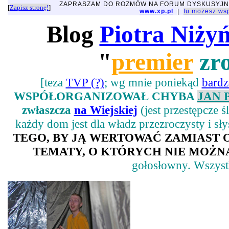
ZAPRASZAM DO ROZMÓW NA FORUM DYSKUSYJ
[
Zapisz stronę!
]
www.xp.pl
|
tu możesz w
Blog
Piotra Niży
"
premier
zro
[teza
TVP (?)
; wg mnie poniekąd
bard
WSPÓŁORGANIZOWAŁ CHYBA
JAN 
zwłaszcza
na Wiejskiej
(jest przestępcze 
każdy dom jest dla władz przezroczysty i sł
TEGO, BY JĄ WERTOWAĆ ZAMIAST
TEMATY, O KTÓRYCH NIE MOŻNA
gołosłowny. Wszystk