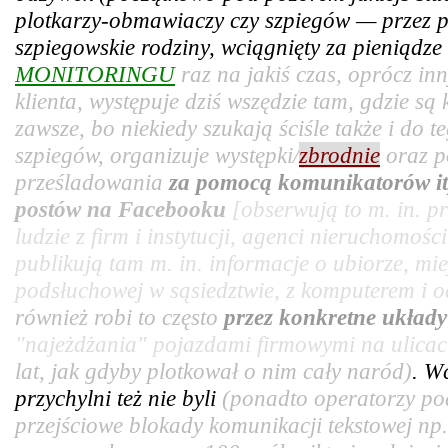
plotkarzy-obmawiaczy czy szpiegów — przez pr
szpiegowskie rodziny, wciągnięty za pieniądz
MONITORINGU
raz na jakiś czas, oprócz in
klienta, występuje dziś wszędzie tam, gdzie są
zawsze, bo niekiedy szukają ściśle także i do t
szpiegów, organizuje występki/
zbrodnie
oraz p
prześladowania
za pomocą komunikatorów it
postów na Facebooku
[obserwują to m. in. 
ludzie z firm i instytucji, agenci nieruchomośc
publikują tam m. in. informacje o ubiorze, mie
podsłuchowej w sąsiedztwie, z komputerem i od
również robi to często
przez konkretne układ
"najeżdżania" pojazdami firmowymi na ulicac
lat, jak gdyby plotkował o nim cały naród)
. W
przychylni też nie byli
(ponadto operatorzy po
przejściowe blokady komunikacji tekstowej np