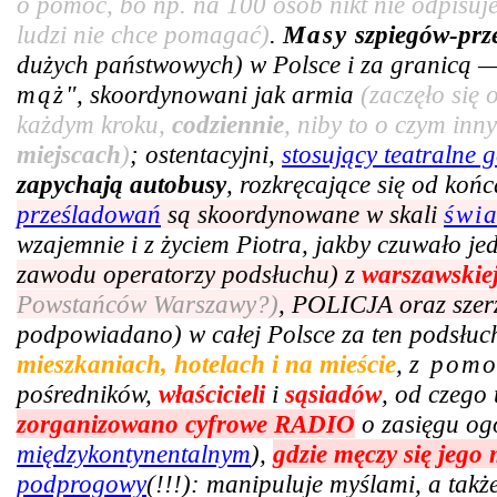
o pomoc, bo np. na 100 osób nikt nie odpisuje
ludzi nie chce pomagać)
.
Masy
szpiegów-prz
dużych państwowych) w Polsce i za granicą —
mąż
", skoordynowani jak armia
(zaczęło się
każdym kroku,
codziennie
, niby to o czym in
miejscach
)
; ostentacyjni,
stosujący teatralne g
zapychają autobusy
, rozkręcające się od ko
prześladowań
są skoordynowane w skali
świ
wzajemnie i z życiem Piotra, jakby czuwało j
zawodu operatorzy podsłuchu) z
warszawskie
Powstańców Warszawy?)
, POLICJA oraz szer
podpowiadano) w całej Polsce za ten podsłuc
mieszkaniach, hotelach i na mieście
,
z pom
pośredników,
właścicieli
i
sąsiadów
, od czego 
zorganizowano cyfrowe RADIO
o zasięgu og
międzykontynentalnym
),
gdzie męczy się jego
podprogowy
(!!!): manipuluje myślami, a tak