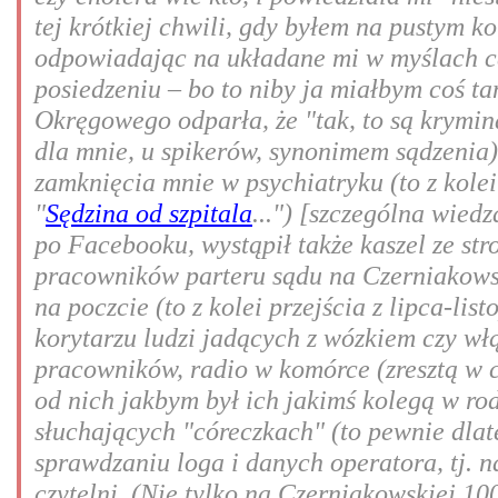
tej krótkiej chwili, gdy byłem na pustym ko
odpowiadając na układane mi w myślach c
posiedzeniu – bo to niby ja miałbym coś ta
Okręgowego odparła, że "tak, to są kryminał
dla mnie, u spikerów, synonimem sądzenia
zamknięcia mnie w psychiatryku (to z kolei
"
Sędzina od szpitala
...") [szczególna wied
po Facebooku, wystąpił także kaszel ze str
pracowników parteru sądu na Czerniakowsk
na poczcie (to z kolei przejścia z lipca-li
korytarzu ludzi jadących z wózkiem czy włą
pracowników, radio w komórce (zresztą w c
od nich jakbym był ich jakimś kolegą w rodz
słuchających "córeczkach" (to pewnie dlat
sprawdzaniu loga i danych operatora, tj. n
czytelni. (Nie tylko na Czerniakowskiej 10