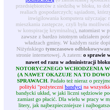
przedsiębiorców z siedzibą w bloku, to d
realiach gospodarczych; sąsiadom, którz
inwigilowania komputera użyczając 
mieszkania zastępcze, czyli była możliwoś
w konspirację kryminalną)
, natomiast w 
zawsze z bardzo istotnym udziałem pośr
władzach gminy. W każdym razie dopie
Niżyńskiego
tymczasowo odblokowywan
stronie internetowej. A zatem:
o sprawie w
nawet od razu w administracji blok
NOTORYCZNEGO WCHODZENIA W 
(A NAWET OKAZUJE NA TO DOW
SPRAWACH
. Padało też nieraz o przy
polityki "pożyteczni
bandyci
na wszystkic
bandycki układ, w jaki liczni sędziowie p
zamiast go płacić. Dla wielu w pracy w my
litery, jak najbezpieczniejsze i najbogatsz