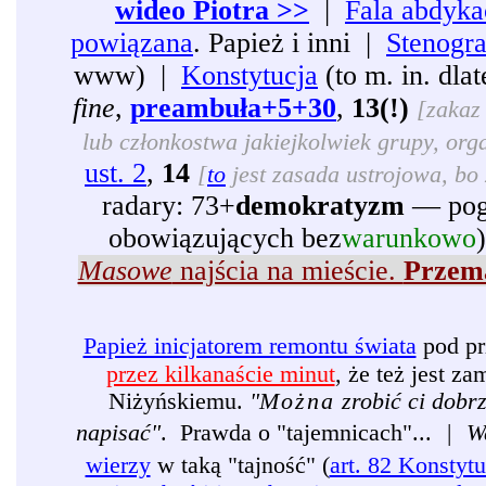
wideo Piotra >>
|
Fala abdyka
powiązana
. Papież i inni |
Stenogr
www) |
Konstytucja
(to m. in. dl
fine
,
preambuła+5+30
,
13(!)
[zakaz 
lub członkostwa jakiejkolwiek grupy, organ
ust. 2
,
14
[
to
jest zasada ustrojowa, bo 
radary: 73+
demokratyzm
— pogr
obowiązujących bez
warunkowo
Masowe
najścia na mieście.
Przema
Papież inicjatorem remontu świata
pod pr
przez kilkanaście minut
, że też jest 
Niżyńskiemu.
"
Można
zrobić ci dobr
napisać"
. Prawda o "tajemnicach"...
|
W
wierzy
w taką "tajność" (
art. 82 Konstytu