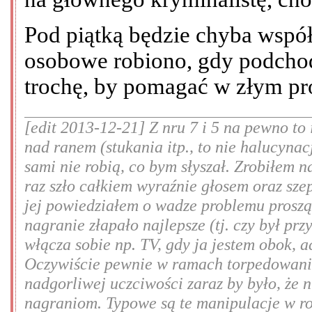
Pod piątką będzie chyba wspó
osobowe robiono, gdy podchod
trochę, by pomagać w złym pro
[edit 2013-12-21] Z nru 7 i 5 na pewno to
nad ranem (stukania itp., to nie halucynac
sami nie robią, co bym słyszał. Zrobiłem n
raz szło całkiem wyraźnie głosem oraz sze
jej powiedziałem o wadze problemu prosząc
nagranie złapało najlepsze (tj. czy był prz
włącza sobie np. TV, gdy ja jestem obok, 
Oczywiście pewnie w ramach torpedowania
nadgorliwej uczciwości zaraz by było, że 
nagraniom. Typowe są te manipulacje w rod