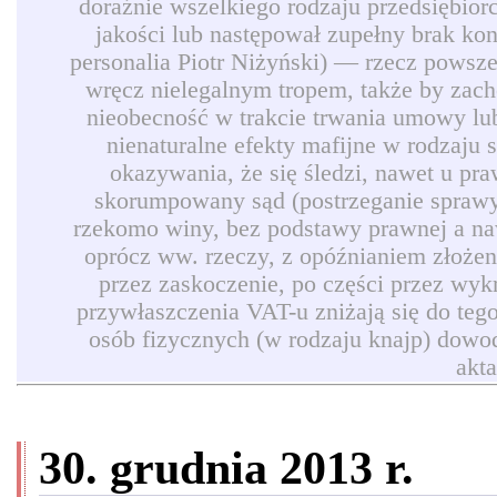
doraźnie wszelkiego rodzaju przedsiębio
jakości lub następował zupełny brak ko
personalia Piotr Niżyński) — rzecz powszec
wręcz nielegalnym tropem, także by zach
nieobecność w trakcie trwania umowy lub
nienaturalne efekty mafijne w rodzaju
okazywania, że się śledzi, nawet u pr
skorumpowany sąd (postrzeganie sprawy 
rzekomo winy, bez podstawy prawnej a naw
oprócz ww. rzeczy, z opóźnianiem złożen
przez zaskoczenie, po części przez wyk
przywłaszczenia VAT-u zniżają się do teg
osób fizycznych (w rodzaju knajp) dowod
akt
30. grudnia 2013 r.