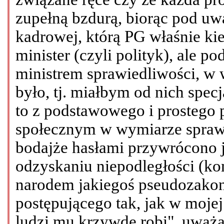
zupełną bzdurą, biorąc pod uw
kadrowej, którą PG właśnie ki
minister (czyli polityk), ale 
ministrem sprawiedliwości, w 
było, tj. miałbym od nich specja
to z podstawowego i prostego
społecznym w wymiarze sprawi
bodajże hasłami przywrócono j
odzyskaniu niepodległości (ko
narodem jakiegoś pseudozako
postępującego tak, jak w mojej
ludzi mu krzywdę robi", uważa