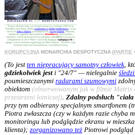
NIELEGALNIE.PL
albo
BANDYCITUSKA.COM
To jest człowiek, który wycierpiał najwięcej w ostatnim 1000-leciu.
Świadków były tłumy. Polska
zamieniona w piekło podsłuchowe
; rzesze
chciwych
ludzi z bloków
, przedsiębiorców,
recepcjonistek
, kelnerek,
bankierów, agentów nieruchomości,
dziennikarzy
, pracowników
marketów i stacji benzynowych za pieniądze
zawodowo
ćwiczących
zobojętnienie na zło w Polsce i krzywdę drugiego:
szpiegujących
w
gangu, a nawet samemu organizujących dlań sadyzm... On ledwo żyje,
strasznie zmęczony bezsennością i wrzaskliwą torturą.
KORUPCYJNA
MONARCHIA DESPOTYCZNA (
PARTIE
+
(To jest
ten niepracujący samotny człowiek
, k
gdziekolwiek jest
i "24/7" — nielegalnie
śledz
poumieszczanymi
radarami szumowymi
zdoln
obiektom
(obserwowanym jak w filmie Matrix 
przestrzeni lotniczej)
.
Zdalny podsłuch "ciała
przy tym odbierany specjalnym smartfonem (tra
Piotra zwłaszcza (czy w każdym razie chyba m
monitoringu lub podglądzie ekranu w mieszkan
klienta);
zorganizowano też
Piotrowi podgląd 