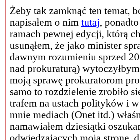
Żeby tak zamknąć ten temat, bo
napisałem o nim
tutaj
, ponadt
ramach pewnej edycji, którą c
usunąłem, że jako minister sp
dawnym rozumieniu sprzed 2010
nad prokuraturą) wytoczyłby
moją sprawę prokuratorom proc
samo to rozdzielenie zrobiło 
trafem na ustach polityków i 
mnie mediach (Onet itd.) właśn
namawiałem dziesiątki oszuka
odwiedzających moją stronę, 