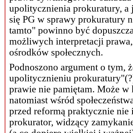
upolitycznienia prokuratury, a 
się PG w sprawy prokuratury n
tamto" powinno być dopuszcza
możliwych interpretacji prawa
ośrodków społecznych.
Podnoszono argument o tym, że
upolitycznieniu prokuratury"(?
prawie nie pamiętam. Może w 
natomiast wśród społeczeństwa 
przed reformą praktycznie nie 
prokurator, widzący zamykanie
(a co dopiero wielkiej i ważnej