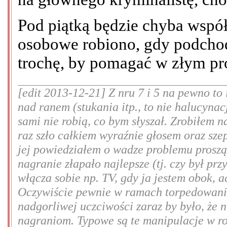
Pod piątką będzie chyba wspó
osobowe robiono, gdy podchod
trochę, by pomagać w złym pro
[edit 2013-12-21] Z nru 7 i 5 na pewno to
nad ranem (stukania itp., to nie halucynac
sami nie robią, co bym słyszał. Zrobiłem n
raz szło całkiem wyraźnie głosem oraz sze
jej powiedziałem o wadze problemu prosząc
nagranie złapało najlepsze (tj. czy był prz
włącza sobie np. TV, gdy ja jestem obok, 
Oczywiście pewnie w ramach torpedowania
nadgorliwej uczciwości zaraz by było, że 
nagraniom. Typowe są te manipulacje w rod