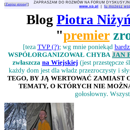
ZAPRASZAM DO ROZMÓW NA FORUM DYSKUSYJ
[
Zapisz stronę!
]
www.xp.pl
|
tu możesz w
Blog
Piotra Niży
"
premier
zro
[teza
TVP (?)
; wg mnie poniekąd
bard
WSPÓŁORGANIZOWAŁ CHYBA
JAN 
zwłaszcza
na Wiejskiej
(jest przestępcze 
każdy dom jest dla władz przezroczysty i sł
TEGO, BY JĄ WERTOWAĆ ZAMIAST
TEMATY, O KTÓRYCH NIE MOŻNA
gołosłowny. Wszystk