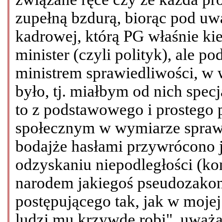
zupełną bzdurą, biorąc pod uw
kadrowej, którą PG właśnie ki
minister (czyli polityk), ale 
ministrem sprawiedliwości, w 
było, tj. miałbym od nich specja
to z podstawowego i prostego
społecznym w wymiarze sprawi
bodajże hasłami przywrócono j
odzyskaniu niepodległości (ko
narodem jakiegoś pseudozako
postępującego tak, jak w mojej
ludzi mu krzywdę robi", uważa