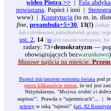
wideo Piotra >>
|
Fala abdyka
powiązana
. Papież i inni |
Stenogr
www) |
Konstytucja
(to m. in. dl
fine
,
preambuła+5+30
,
13(!)
[zakaz 
lub członkostwa jakiejkolwiek grupy, organ
ust. 2
,
14
[
to
jest zasada ustrojowa, bo 
radary: 73+
demokratyzm
— pogr
obowiązujących bez
warunkowo
Masowe
najścia na mieście.
Przema
Papież inicjatorem remontu świata
pod pr
przez kilkanaście minut
, że też jest 
Niżyńskiemu.
"
Można
zrobić ci dobr
napisać"
. Prawda o "tajemnicach"...
|
W
wierzy
w taką "tajność" (
art. 82 Konstytu