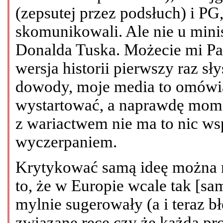
(zepsutej przez podsłuch) i PG, 
skomunikowali. Ale nie u minis
Donalda Tuska. Możecie mi Pańs
wersja historii pierwszy raz sł
dowody, moje media to omówią,
wystartować, a naprawdę mom
z wariactwem nie ma to nic ws
wyczerpaniem.
Krytykować samą ideę można n
to, że w Europie wcale tak [samo
mylnie sugerowały (a i teraz 
związane ręce czy że każda prok