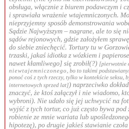
obsługa, włącznie z biurem podawczym i cz
i sprawiała wrażenie wtajemniczonych. Może
nieprzyjemny sposób demonstrowania wobec
Sądzie Najwyższym – nagrane, ale to się n
sądów rejonowych, gdzie założyłem sprawę 
do siebie zniechęcić. Tortury tu w Gorzowi
trzaski, jakaś idiotka z wózkiem i papiero
nawet kłamliwego] się zrobił(?)
[pierwotnie 
niewtajemniczonego
, bo to takimi podstawian
ponoć coś z tych rzeczy, tylko w kontekście seksu,
) naprzeciwko dokład
internetowych sprzed lat]
znaczyć, że ktoś załączył i nie wiadomo, kt
wybroni). Nie udało się jej uchwycić na fot
wyjść z tych tortur, co już często bywa po
robienie ze mnie wariata lub upośledzonego
hipotezę), po drugie jakieś stawianie czoł