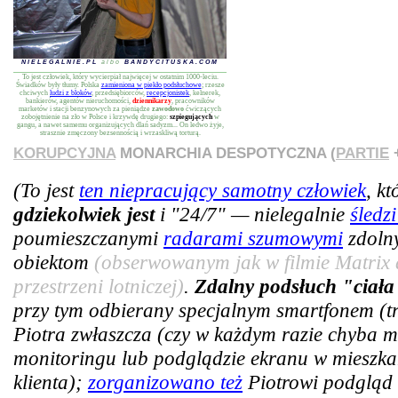
NIELEGALNIE.PL
albo
BANDYCITUSKA.COM
To jest człowiek, który wycierpiał najwięcej w ostatnim 1000-leciu.
Świadków były tłumy. Polska
zamieniona w piekło podsłuchowe
; rzesze
chciwych
ludzi z bloków
, przedsiębiorców,
recepcjonistek
, kelnerek,
bankierów, agentów nieruchomości,
dziennikarzy
, pracowników
marketów i stacji benzynowych za pieniądze
zawodowo
ćwiczących
zobojętnienie na zło w Polsce i krzywdę drugiego:
szpiegujących
w
gangu, a nawet samemu organizujących dlań sadyzm... On ledwo żyje,
strasznie zmęczony bezsennością i wrzaskliwą torturą.
KORUPCYJNA
MONARCHIA DESPOTYCZNA (
PARTIE
+
(To jest
ten niepracujący samotny człowiek
, k
gdziekolwiek jest
i "24/7" — nielegalnie
śledz
poumieszczanymi
radarami szumowymi
zdoln
obiektom
(obserwowanym jak w filmie Matrix 
przestrzeni lotniczej)
.
Zdalny podsłuch "ciała
przy tym odbierany specjalnym smartfonem (tra
Piotra zwłaszcza (czy w każdym razie chyba m
monitoringu lub podglądzie ekranu w mieszkan
klienta);
zorganizowano też
Piotrowi podgląd 