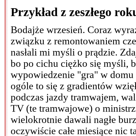
Przykład z zeszłego rok
Bodajże wrzesień. Coraz wyraź
związku z remontowaniem cze
nasłali mi myśli o prądzie. Zda
bo po cichu ciężko się myśli,
wypowiedzenie "gra" w domu 
ogóle to się z gradientów wzi
podczas jazdy tramwajem, wal
TV (te tramwajowe) o ministrze
wielokrotnie dawali nagłe burz
oczywiście całe miesiące nic t