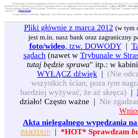
Kontynuując tu temat nielegalnych forów w wymiarze sprawiedliwości niech tu będzie wyeksponowane jeszcze to, co widni
anonimowość i własne sprawy, których normalnie nikt mu nie nagłaśnia i nie obserwuje permanentnie...
Z góry od 2018 r. ostrzega
Warszawskiego Ośrodka Telewizyjnego "Detektyw warszawski" podprogowo sugerujący swym tytułem "legalność" szpiegowania będą
i słuchać"? [
pokaż temat
]
Uwagi odnośnie rzekomej "legalności", powoływania się na rzekome "zapewne istnienie jakiejś kontroli operacyjnej" jako 
Pliki głównie z marca 2012
(w tym 
jest m.in. nasz bank oraz zagraniczny pat
foto/wideo
, tzw. DOWODY
|
T
sądach
(nawet w
Trybunale w Stra
tutaj będzie sprawa
" itp.: w kabi
WYŁĄCZ dźwięk
|
(Nie odcz
wszystkich ścian, poza tym nagra
bardziej wyżywać, że aż skręca)
|
działo! Często ważne |
Nie zgadzam
Wnios
Akta nielegalnego wypędzania na 
|
*HOT* Sprawdzam
b
PARTIA!!!