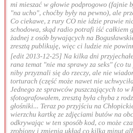
mi mieszać w głowie podprogowo (fajnie b
"na ucho", choćby były na pewno), ale prz
Co ciekawe, z rury CO nie idzie prawie ni
schodowa, skąd radio potrafi iść całkiem g
żadnej z osób bywających na Bogusławskie
zresztą publikuję, więc ci ludzie nie powi
[edit 2013-12-25] Na kilka dni przyjecha
rana temat "nie ma sprawy za seks" (co tu 
niby przyznali się do rzeczy, ale nie wiad
torturach (część może nawet nie uchwyciła
Jednego ze sprawców puszczających to w k
sfotografowałem, zresztą była chyba z rod
głośniki... Teraz po przyjściu na Chłopi
wierzchu kartkę ze zdjęciami butów na obc
odkrywając w ten sposób kod, co może cza
zrobiony i zmienia układ co kilka minut al