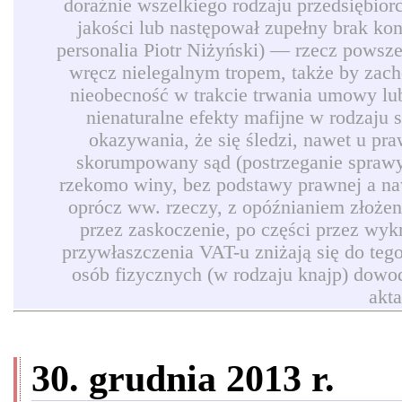
doraźnie wszelkiego rodzaju przedsiębio
jakości lub następował zupełny brak ko
personalia Piotr Niżyński) — rzecz powszec
wręcz nielegalnym tropem, także by zach
nieobecność w trakcie trwania umowy lub
nienaturalne efekty mafijne w rodzaju
okazywania, że się śledzi, nawet u pr
skorumpowany sąd (postrzeganie sprawy 
rzekomo winy, bez podstawy prawnej a naw
oprócz ww. rzeczy, z opóźnianiem złożen
przez zaskoczenie, po części przez wyk
przywłaszczenia VAT-u zniżają się do teg
osób fizycznych (w rodzaju knajp) dowod
akt
30. grudnia 2013 r.