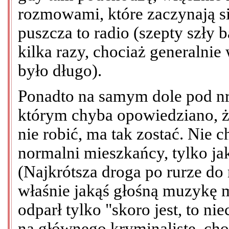
rozmowami, które zaczynają si
puszcza to radio (szepty szły 
kilka razy, chociaż generalnie
było długo).
Ponadto na samym dole pod nre
którym chyba opowiedziano, że
nie robić, ma tak zostać. Nie
normalni mieszkańcy, tylko jaka
(Najkrótsza droga po rurze do
właśnie jakąś głośną muzykę 
odparł tylko "skoro jest, to nie
na głównego kryminalistę, ch