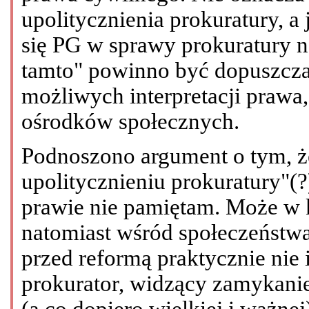
upolitycznienia prokuratury, a 
się PG w sprawy prokuratury n
tamto" powinno być dopuszcza
możliwych interpretacji prawa
ośrodków społecznych.
Podnoszono argument o tym, że
upolitycznieniu prokuratury"(?
prawie nie pamiętam. Może w 
natomiast wśród społeczeństwa 
przed reformą praktycznie nie 
prokurator, widzący zamykanie
(a co dopiero wielkiej i ważnej