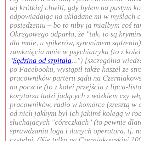
tej krótkiej chwili, gdy byłem na pustym ko
odpowiadając na układane mi w myślach c
posiedzeniu – bo to niby ja miałbym coś ta
Okręgowego odparła, że "tak, to są kryminał
dla mnie, u spikerów, synonimem sądzenia
zamknięcia mnie w psychiatryku (to z kolei
"
Sędzina od szpitala
...") [szczególna wied
po Facebooku, wystąpił także kaszel ze str
pracowników parteru sądu na Czerniakowsk
na poczcie (to z kolei przejścia z lipca-li
korytarzu ludzi jadących z wózkiem czy włą
pracowników, radio w komórce (zresztą w c
od nich jakbym był ich jakimś kolegą w rodz
słuchających "córeczkach" (to pewnie dlat
sprawdzaniu loga i danych operatora, tj. n
czytelni. (Nie tylko na Czerniakowskiej 10