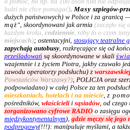
o pomoc, bo np. na 100 osób nikt nie odpisuje
ludzi nie chce pomagać)
.
Masy
szpiegów-prz
dużych państwowych) w Polsce i za granicą —
mąż
", skoordynowani jak armia
(zaczęło się
każdym kroku,
codziennie
, niby to o czym in
miejscach
)
; ostentacyjni,
stosujący teatralne g
zapychają autobusy
, rozkręcające się od ko
prześladowań
są skoordynowane w skali
świ
wzajemnie i z życiem Piotra, jakby czuwało j
zawodu operatorzy podsłuchu) z
warszawskie
Powstańców Warszawy?)
, POLICJA oraz szer
podpowiadano) w całej Polsce za ten podsłuc
mieszkaniach, hotelach i na mieście
,
z pom
pośredników,
właścicieli
i
sąsiadów
, od czego 
zorganizowano cyfrowe RADIO
o zasięgu og
międzykontynentalnym
),
gdzie męczy się jego
podprogowy
(!!!): manipuluje myślami, a tak