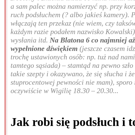
a sam palec można namierzyć np. przy kor
ruch podsłuchem (? albo jakieś kamery). 
włączają ten przekaz (nie wiem, czy taksów
każdym razie podałem nazwisko Kowalski),
wysłania itd.
Na Blatona 6 co najmniej aż
wypełnione dźwiękiem
(jeszcze czasem idz
trochę ustawionych osób: np. tuż nad nami
tamtego sąsiada) – stamtąd na pewno szło
takie szepty i okazywano, że się słucha i 
stuprocentowej pewności nie mam), sporo 
oczywiście w Wigilię 18.30 – 20.30...
Jak robi się podsłuch i 