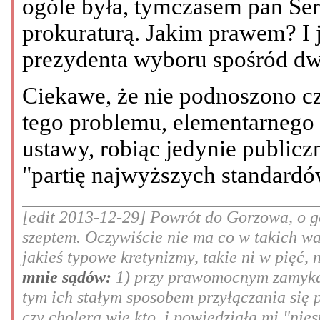
ogóle była, tymczasem pan Ser
prokuraturą. Jakim prawem? I 
prezydenta wyboru spośród d
Ciekawe, że nie podnoszono c
tego problemu, elementarnego 
ustawy, robiąc jedynie public
"partię najwyższych standardó
[edit 2013-12-29] Powrót do Gorzowa, o go
szeptem. Oczywiście nie ma co w takich w
jakieś typowe kretynizmy, takie ni w pięć, 
mnie sądów:
1) przy prawomocnym zamykan
tym ich stałym sposobem przyłączania się 
czy cholera wie kto, i powiedziała mi "nie