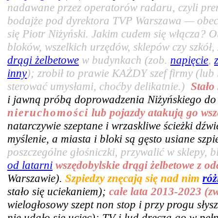
nadawane przez operatorów radaru, czyli pr
bodajże pod dyrektora TVP Warszawa — obecn
się Piotr Niżyński. Jakim cudem się włącza? 
bloków, wszelkich urzędów, sklepów czy szkó
drągi żelbetowe
w budynkach (zob.
napięcie
,
inny
); zrobił to prawie KAŻDY szef firmy (lub
sterować umysłami, choćby delikatnie.)
Stało
i jawną próbą doprowadzenia Niżyńskiego do
nieruchomości
lub pojazdy atakują go wsz
natarczywie szeptane i wrzaskliwe ścieżki dźw
myślenie, a miasta i bloki są gęsto usiane sz
poszczególne głośniczki, przywalić w sklepy, bl
od latarni
wszędobylskie drągi żelbetowe z o
Warszawie).
Szpiedzy znęcają się nad nim
róż
stało się uciekaniem);
całe lata 2013-2023 (z
wielogłosowy szept non stop i przy progu słys
nie udało się uciec); TV i lud dręczą go w pe