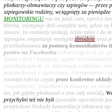
plotkarzy-obmawiaczy czy szpiegów — przez pr
szpiegowskie rodziny, wciągnięty za pieniądz
MONITORINGU
raz na jakiś czas, oprócz in
klienta, występuje dziś wszędzie tam, gdzie są
zawsze, bo niekiedy szukają ściśle także i do t
szpiegów, organizuje występki/
zbrodnie
oraz p
prześladowania
za pomocą komunikatorów it
postów na Facebooku
[obserwują to m. in. 
ludzie z firm i instytucji, agenci nieruchomośc
publikują tam m. in. informacje o ubiorze, mie
podsłuchowej w sąsiedztwie, z komputerem i od
również robi to często
przez konkretne układ
"najeżdżania" pojazdami firmowymi na ulicac
lat, jak gdyby plotkował o nim cały naród)
. W
przychylni też nie byli
(ponadto operatorzy po
przejściowe blokady komunikacji tekstowej np