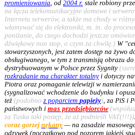
promieniowania
, od
2004 r.
stale robiony prze
na łącza telekomunikacyjne domowe i serwer
Internetu serwerów, a także ma chody w różny
włamywać się do elektroniki, m. in. do proce
poniżanie, do czego dochodzi jeszcze omówiony
dźwiękowy non stop, o czym za chwilę.)
W "cen
stowarzyszonych, jest zatem dostęp na żywo 
obsługiwanego, w tym z transmisją obrazu do 
dystrybuowanym w Polsce przez Sygnity
(szer
rozkradanie ma charakter totalny
i dotyczy n
Piotra oraz pomaganie telewizji w namierzan
(sygnalizować wchodzenie do budynku i opus
też
(podobno
z poparciem
papieży
)
, za PiS i 
państwowych i
mas
przedsiębiorców
(współud
za Tuska taki postęp, że aż podnieśli VAT(!!!))
coraz gorzej
nękany
— na zasadzie masowego 
odzywek (początkowo pod pozorem jakiejś stud