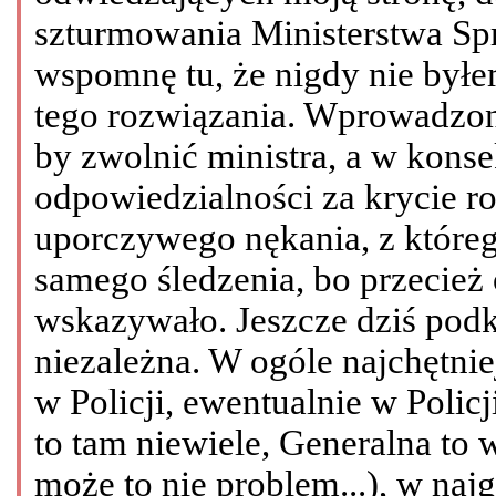
szturmowania Ministerstwa Sp
wspomnę tu, że nigdy nie był
tego rozwiązania. Wprowadzono
by zwolnić ministra, a w kons
odpowiedzialności za krycie r
uporczywego nękania, z któreg
samego śledzenia, bo przecież
wskazywało. Jeszcze dziś podkr
niezależna. W ogóle najchętnie
w Policji, ewentualnie w Polic
to tam niewiele, Generalna to 
może to nie problem...), w naj