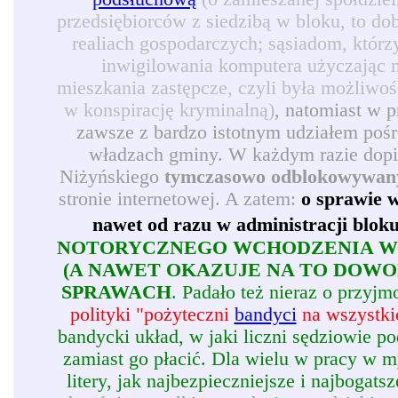
przedsiębiorców z siedzibą w bloku, to d
realiach gospodarczych; sąsiadom, którz
inwigilowania komputera użyczając 
mieszkania zastępcze, czyli była możliwoś
w konspirację kryminalną)
, natomiast w 
zawsze z bardzo istotnym udziałem pośr
władzach gminy. W każdym razie dopie
Niżyńskiego
tymczasowo odblokowywan
stronie internetowej. A zatem:
o sprawie w
nawet od razu w administracji blok
NOTORYCZNEGO WCHODZENIA W 
(A NAWET OKAZUJE NA TO DOW
SPRAWACH
. Padało też nieraz o przy
polityki "pożyteczni
bandyci
na wszystkic
bandycki układ, w jaki liczni sędziowie p
zamiast go płacić. Dla wielu w pracy w my
litery, jak najbezpieczniejsze i najbogatsz