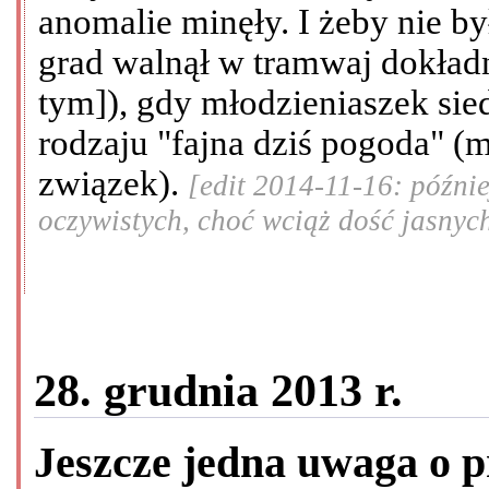
anomalie minęły. I żeby nie b
grad walnął w tramwaj dokładn
tym]), gdy młodzieniaszek sie
rodzaju "fajna dziś pogoda" (m
związek).
[edit 2014-11-16: późni
oczywistych, choć wciąż dość jasnyc
28. grudnia 2013 r.
Jeszcze jedna uwaga o 