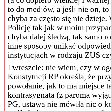
to do mediów, a jeśli nie on, to
chyba za często się nie dziej
Policję tak jak w moim przypa
chyba dalej śledzą, tak samo r
inne sposoby unikać odpowied
instytucjach w rodzaju ZUS cz
I wreszcie: nie wiem, czy w ogól
Konstytucji RP określa, że pr
powołanie, jak to ma miejsce 
kontrasygnata (z paroma wyją
PG, ustawa nie mówiła nic o k