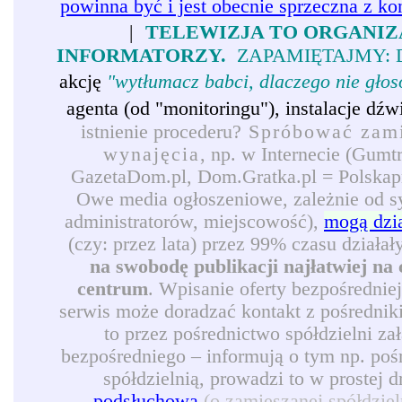
powinna być i jest obecnie sprzeczna z ko
|
TELEWIZJA TO ORGANIZ
INFORMATORZY.
ZAPAMIĘTAJMY: 
akcję
"wytłumacz babci, dlaczego nie gło
agenta (od "monitoringu"), instalacje d
istnienie procederu?
Spróbować zamie
wynajęcia
, np. w Internecie (Gumt
GazetaDom.pl, Dom.Gratka.pl = Polskapre
Owe media ogłoszeniowe, zależnie od syt
administratorów, miejscowość),
mogą dzi
(czy: przez lata) przez 99% czasu działał
na swobodę publikacji najłatwiej na 
centrum
. Wpisanie oferty bezpośrednie
serwis może doradzać kontakt z pośredni
to przez pośrednictwo spółdzielni z
bezpośredniego – informują o tym np. pośr
spółdzielnią, prowadzi to w prostej 
podsłuchową
(o zamieszanej spółdzie