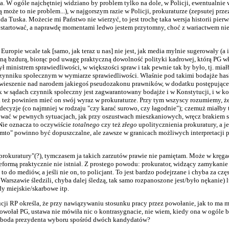
na. W ogóle najchętniej widziano by problem tylko na dole, w Policji, ewentualnie 
 może to nie problem...), w najgorszym razie w Policji, prokuraturze (zepsutej przez
da Tuska. Możecie mi Państwo nie wierzyć, to jest trochę taka wersja historii pierw
ystartować, a naprawdę momentami ledwo jestem przytomny, choć z wariactwem nie 
uropie wcale tak [samo, jak teraz u nas] nie jest, jak media mylnie sugerowały (a 
ełną bzdurą, biorąc pod uwagę praktyczną dowolność polityki kadrowej, którą PG wł
ł ministrem sprawiedliwości, w większości spraw i tak pewnie tak by było, tj. miał
a czynniku społecznym w wymiarze sprawiedliwości. Właśnie pod takimi bodajże ha
awieszenie nad narodem jakiegoś pseudozakonu prawników, w dodatku postępującego
k w sądach czynnik społeczny jest zagwarantowany bodajże i w Konstytucji, i w k
 też powinien mieć on swój wyraz w prokuraturze. Przy tym wszyscy rozumiemy, że 
 decyzje (co najmniej w rodzaju "czy karać surowo, czy łagodnie"); czemuż miałby t
kować w pewnych sytuacjach, jak przy oszustwach mieszkaniowych, wręcz brakiem sz
Nie oznacza to oczywiście
totalnego
czy też
złego
upolitycznienia prokuratury, a je
tamto" powinno być dopuszczalne, ale zawsze w granicach możliwych interpretacji 
prokuratury"(?), tymczasem ja takich zarzutów prawie nie pamiętam. Może w kręga
eformą praktycznie nie istniał. Z prostego powodu: prokurator, widzący zamykanie
 to do mediów, a jeśli nie on, to policjant. To jest bardzo podejrzane i chyba za czę
arszawie śledzili, chyba dalej śledzą, tak samo rozpanoszone jest/było nękanie) 
y miejskie/skarbowe itp.
tytucji RP określa, że przy nawiązywaniu stosunku pracy przez powołanie, jak to ma
wołał PG, ustawa nie mówiła nic o kontrasygnacie, nie wiem, kiedy ona w ogóle 
 swoboda prezydenta wyboru spośród dwóch kandydatów?