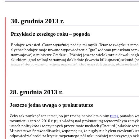
30. grudnia 2013 r.
Przykład z zeszłego roku – pogoda
Bodajże wrzesień. Coraz wyraźniej nadają mi myśli. Teraz w związku z remon
słychać bodajże moje urwane wypowiedzenie "gra" w domu (mieszkam sam ocz
tramwajowe) o ministrze Gradzie... Później jeszcze wielokrotnie dawali nagł
skutkiem: grad walnął w tramwaj dokładnie (kwestia kilku(nastu) sekund [p
jeszcze chyba powtarzano, w mniej oczywistych, choć wciąż dość jasnych, okolicznościach
28. grudnia 2013 r.
Jeszcze jedna uwaga o prokuraturze
Żeby tak zamknąć ten temat, bo już trochę napisałem o nim
tutaj
, ponadto w
rozumieniu sprzed 2010 r. (tj. z władzą nad prokuraturą) wytoczyłbym zamyk
ustach polityków i w czytanych przeze mnie mediach (Onet itd.) właśnie wt
Ministerstwa Sprawiedliwości, wspomnę tu, że nigdy nie byłem zwolennikiem
odpowiedzialności za krycie rozpętanego pół roku później uporczywego nęka