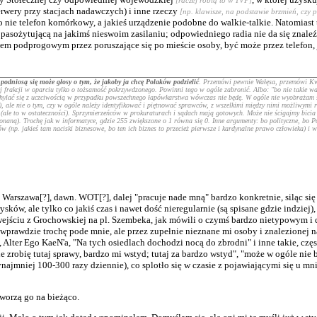
rwery przy stacjach nadawczych) i inne rzeczy
[np. klawisze, na podstawie brzmień, czy 
o nie telefon komórkowy, a jakieś urządzenie podobne do walkie-talkie. Natomiast t
ożytującą na jakimś nieswoim zasilaniu; odpowiedniego radia nie da się znaleźć
zem podprogowym przez poruszające się po mieście osoby, być może przez telefon,
)
podniosą się może głosy o tym, że jakoby
ja
chcę Polaków podzielić
. Przemówi pewnie Wałęsa, przemówi Kwa
 frakcji w oparciu tylko o tożsamość pokrzywdzonego. Powinni tego w ogóle zabronić. Albo: "bo nie takie ważn
 wychylać się z uczciwością w przypadku powszechnego łapówkarstwa wówczas nie będę. W ogóle nie wyobrażam s
, ale nie o tym, czy w ogóle należy identyfikować i piętnować sprawców, z wszelkimi między nimi możliwym
" (ale to w ostateczności). Sprzymierzeńców w prokuraturach i sądach mają gotowych. Może nie ścigajmy bicia 
aną). Trochę jak w informatyce, gdzie 255 zwiększone o 1 równa się 0. Inne argumenty: bo polityczne, bo Pol
(np. jakieś tam naciski biznesowe, bo ten ich biznes to przecież pierwsze i kardynalne prawo człowieka) i wi
arszawa[?], dawn. WOT[?], dalej "pracuje nade mną" bardzo konkretnie, siląc się 
w, ale tylko co jakiś czas i nawet dość nieregularnie (są spisane gdzie indziej),
jściu z Grochowskiej na pl. Szembeka, jak mówili o czymś bardzo nietypowym i do
ej wprawdzie trochę pode mnie, ale przez zupełnie nieznane mi osoby i znalezionej
 Alter Ego KaeN'a, "Na tych osiedlach dochodzi nocą do zbrodni" i inne takie, czę
ie zrobię tutaj sprawy, bardzo mi wstyd; tutaj za bardzo wstyd", "może w ogóle nie
ynajmniej 100-300 razy dziennie), co splotło się w czasie z pojawiającymi się u 
worzą go na bieżąco.