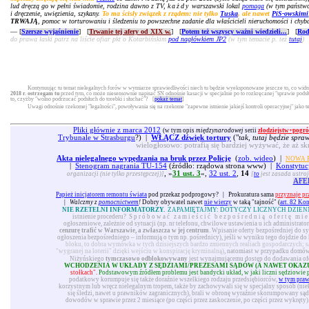
lud dręczą go w pełni świadomie, rodzina dawno z TV,
każdy
warszawski lokal
pomaga
(w tym państwow
i dręczenie, uwięzienia, szykany.
To ma ścisły związek z rządem: nie tylko
Tuska
, ale nawet
PiS-owskimi
TRWAJĄ
, pomoc w torturowaniu i śledzeniu to powszechne zadanie dla właścicieli nieruchomości i chyb
— [
Szersze wyjaśnienie
] [
Trwanie tej afery od XIX w.
] [
Potem też wszyscy ważni wiedzieli...
] [
Rod
do prawa łaski patrz na liście ofiar pkt o Kotarbińskim
pod nagłówkiem JP2
(w tym temacie p. też
tutaj
)
Kontynuując tu temat nielegalnych forów w wymiarze sprawiedliwości niech tu będzie wyeksponowane jeszcze to, co widni
2018 r. ostrzegam tu
przed tym, co może niesensownie napisać SN odnośnie kasacji w specjalnie po to rozkręcanej "sprawie pod
to, czyżby "wolno podrzucać podsłuch do torebki i słuchać"? [
pokaż temat
]
Uwagi odnośnie rzekomej "legalności", powoływania się na rzekome "zapewne istnienie jakiejś kontroli operacyjnej" jako 
Pliki głównie z marca 2012
(w tym opis
międzynarodowej
serii
złodziejstw+pogró
Trybunale w Strasburgu
?) |
WŁĄCZ dźwięk tortury
("
tak, tutaj będzie spra
wielogłosowo: potrafią się bardziej wyżywać, że aż sk
Akta nielegalnego wypędzania na bruk przez Policję
(
zob. wideo
) |
NOWA P
|
Stenogram nagrania TU-154
(źródło: rządowa strona www) |
Konstytuc
, »
31 ust. 3
«,
32 ust. 2
,
14
organizacji (nie tylko przestępczej)]
[
to
jest zasada ustroj
AFE
Papież inicjatorem remontu świata
pod przekaz podprogowy?
|
Prokuratura sama
przyznaje pr
|
Walczmy z
pomocnictwem
!
Dobry obywatel nawet
nie wierzy
w taką "tajność" (
art. 82 Ko
NIE RZETELNI INFORMATORZY.
ZAPAMIĘTAJMY: DOTYCZY LICZNYCH DZIEN
istnienie procederu?
Spróbować zamieścić bezpośrednią ofertę mie
ogłoszeniowe, zależnie od sytuacji (np. nr telefonu, chwilowe ustawienia u ich administrat
cenzurę trafić w Warszawie, a zwłaszcza w jej centrum
. Wpisanie oferty bezpośredniej do s
ogłoszenia bezpośredniego – informują o tym np. pośrednicy), jeśli w wyniku tego dojdzie do 
bloku, to dobra wymówka w tych dzisiejszych bardzo zmiennych realiach gospodarczych; s
"wygranej na loterii" dzięki wejściu w konspirację kryminalną)
, natomiast w przypadku domów 
Niżyńskiego
tymczasowo odblokowywany
jest wynajmującemu dostęp do dodawania ofer
WCHODZENIA W UKŁADY Z SĘDZIAMI/PREZESAMI SĄDÓW (A NAWET OKAZ
stołkach".
Podstawowym źródłem problemu jest bandycki układ, w jaki liczni sędziowie podo
podatkowy korumpuje się także doraźnie wszelkiego rodzaju przedsiębiorców,
w tym pra
korzystnym lub wręcz nielegalnym tropem, także by zachowywali się w specjalny sposób (nie
się śledzi, nawet u prawników zagranicznych), brali w obronę wyraźnie skorumpowany sąd 
dowodów w sprawie przez 2 miesiące (po części przez zaskoczenie, po części przez wykręty