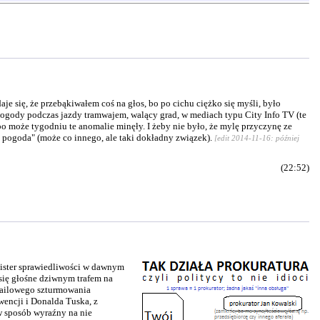
e się, że przebąkiwałem coś na głos, bo po cichu ciężko się myśli, było
pogody podczas jazdy tramwajem, walący grad, w mediach typu City Info TV (te
 po może tygodniu te anomalie minęły. I żeby nie było, że mylę przyczynę ze
ś pogoda" (może co innego, ale taki dokładny związek).
[edit 2014-11-16: później
(22:52)
nister sprawiedliwości w dawnym
 się głośne dziwnym trafem na
-mailowego szturmowania
wencji i Donalda Tuska, z
w sposób wyraźny na nie