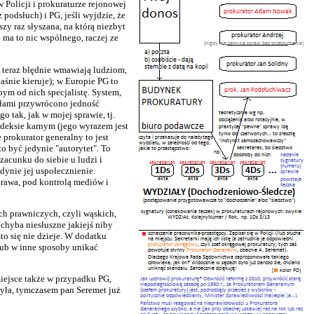
w Policji i prokuraturze rejonowej
 podsłuch) i PG, jeśli wyjdzie, że
szy raz słyszana, na którą niezbyt
ma to nic wspólnego, raczej ze
i teraz błędnie wmawiają ludziom,
aśnie kieruje); w Europie PG to
bym od nich specjalistę. System,
słami przywrócono jedność
 tak, jak w mojej sprawie, tj.
odeksie karnym (jego wyrazem jest
prokurator generalny to jest
o być jedynie "autorytet". To
acunku do siebie u ludzi i
dynie jej uspołecznienie.
prawa, pod kontrolą mediów i
ch prawniczych, czyli wąskich,
 chyba niesłuszne jakiejś niby
sto się nie dzieje. W dodatku
lub w inne sposoby unikać
 miejsce także w przypadku PG,
była, tymczasem pan Seremet już