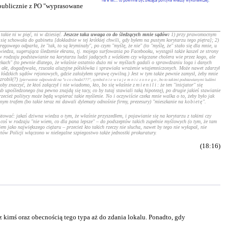
 publicznie z PO "wyprasowane
akie ni w pięć, ni w dziesięć.
Jeszcze taka uwaga co do śledzących mnie sądów:
1) przy prawomocnym
się schowała do gabinetu [dokładnie w tej krótkiej chwili, gdy byłem na pustym korytarzu tego piętra]; 2)
wego odparła, że "tak, to są kryminały", po czym "myślę, że nie" (to "myślę, że" stało się dla mnie, u
 wiedza, sugerująca śledzenie ekranu, tj. mojego surfowania po Facebooku, wystąpił także kaszel ze strony
 w rodzaju podstawianie na korytarzu ludzi jadących z wózkiem czy włączane cholera wie przez kogo, ale
eczkach" (to pewnie dlatego, że właśnie ostatnio dużo mi w myślach gadali o sprawdzaniu loga i danych
nią akt, dogadywała, rzucała aluzyjne półsłówka i sprawiała wrażenie wtajemniczonych. Może nawet zdarzył
 łódzkich sądów rejonowych, gdzie założyłem sprawę cywilną.) Jest w tym także pewnie zamysł, żeby mnie
zrobił(?)
[pierwotnie odpowiedź na "o co chodzi???", symbol
niewtajemniczonego
, bo to takimi podstawianymi ludźmi
by znaczyć, że ktoś załączył i nie wiadomo, kto, bo się właśnie
zmienili
: że ten "inicjator" się
ub upośledzonego (na pewno znajdą się tacy, co by tutaj stawiali taką hipotezę), po drugie jakieś stawianie
zecież politycy może będą wspierać takie myślenie. No i oczywiście czeka mnie walka o to, żeby było jak
nym trafem (bo takie teraz mi dawali dylematy odnośnie firmy, prezesury) "mieszkanie na
kobietę
".
tować: jakaś dziwna wiedza o tym, że właśnie przyszedłem, i pojawianie się na korytarzu z takimi czy
ś w rodzaju "nie wiem, co dla pana lepsze" – do podszeptów takich zupełnie myślowych (o tym, że tam
em jako największego ciężaru – przecież kto takich rzeczy nie słucha, nawet by tego nie wyłapał, nie
tów Policji włączono w nielegalne szpiegostwo także jednostki prokuratury.
(18:16)
imś oraz obecnością tego typa aż do zdania lokalu. Ponadto, gdy