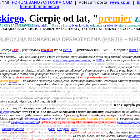
JNYM!
FORUM.BANDYCITUSKA.COM
| Polecam portal
www.xp.pl
|
t
Internet anonimowo
skiego
. Cierpię od lat, "
premier
z
AŁ CHYBA
JAN PAWEŁ II
(
skandal
).
—
Nagonka
;
sadyzm kwitnie
, zwłaszcza
na Wiejskiej
(jest przestępcze
ST OGLĄDANIA WIADOMOŚCI. BARDZO WAŻNE TEMATY, O KTÓRYCH NIE MOŻNA POCZYTAĆ NIGD
RUPCYJNA
MONARCHIA DESPOTYCZNA (
PARTIE
+ MED
, którego
TVP
(?) przy wsparciu
POLICJI
już od
1992 r.
—
gdziekolwiek jest
i "24/7" — nielegalnie
śledzi i 
iektom
(obserwowanym jak w filmie Matrix albo filmach pokazujących np. monitorowanie przestrzeni lotniczej
i z satelity) – tak, że słuchają życia Piotra zwłaszcza (czy w każdym razie chyba mają słuchać) szpiedzy pra
trowi podgląd ekranu na podstawie jego
naturalnego promieniowania
, od
2004 r.
stale robiony przez Interne
Internetu serwerów, a także ma chody w różnych firmach, co dodatkowo ułatwia śledzenie, oraz może włamyw
wpływ na myślenie i tortura, i kontakt dźwiękowy non stop, o czym za chwilę.)
W "centrum", a poniekąd także
ansmisją obrazu do telewizji, nieoficjalnym programem Microsoftu dystrybuowanym w Polsce przez Sygnity
(s
 szpiegowanie Piotra oraz pomaganie telewizji w namierzaniu go — poprzez ustalone zasady porozumiewani
S i PO, m.in.
do mediów
oraz ogólnie instytucji państwowych i
mas
przedsiębiorców
(współudział w zamian za
 gorzej
nękany
— na zasadzie masowego niepokojenia, specjalnego traktowania i rzucanych odzywek (początkow
cieli nieruchomości, ich szpiegowskie rodziny, wciągnięty za pieniądze
personel
(bandycka praca zmian
am, gdzie są kamery — zwykle w ofertach pracy to jest opcja, ale nie zawsze, bo niekiedy szukają ściśle także i 
sowego prześladowania
za pomocą komunikatorów itp.
[kontakty polityczne, zwłaszcza u kierownika]
,
postó
lienci-właściciele – operatorzy podsłuchowi z TV publikują tam m. in. informacje o ubiorze, miejscu pobytu of
i to często
przez konkretne układy rząd-urzędy skarbowe-pracodawcy
[np. co do "najeżdżania" pojazdami fi
tów z uczelni, więc ci przychylni też nie byli
(ponadto operatorzy podsłuchu w TV mogą chyba włączać selekty
nie odpisuje; poza tym tak czy inaczej przytłaczająca większość ludzi nie chce pomagać)
.
Masy
szpiegów-pr
 jeden mąż
", skoordynowani jak armia
(zaczęło się od
masowego
nachodzenia i
prywatnych aluzji
na ka
ne gesty
szpiedzy
wysypują się
na ulice dziesiątkami i zapychają autobusy
, rozkręcające się od końca
e i z życiem Piotra, jakby czuwało jedno centrum.
Informatycy, liczni dziennikarze (i innego zawodu operator
dsłuch, zapewniali
różnorodne dręczenie
w kolejnych
mieszkaniach, hotelach i na mieście
,
z pomocą
pers
a nawet
międzykontynentalnym
),
gdzie męczy się jego mózg 24/7 skrajnie cichymi szeptami
(
przekaz podprog
TVP Warszawa — obecnie zawsze włącza się tam, gdzie wg radarów znajduje się Piotr Niżyński. Jakim cudem
e
,
zamknięty obwód
, oploty antenowe:
jeden
+
z drągiem
,
inny
); zrobił to prawie KAŻDY szef firmy (lub miał o
bo
tym tajnym radiem mafii
nieruchomości
lub pojazdy atakują go wszędzie
, słyszalne odtąd jako bo
zczególne głośniczki, przywalić w sklepy, blok i ulicę)
. To jest jak piekło, nie ma ucieczki, zasilane
od latarn
;
całe lata 2013-2023 (zwłaszcza przed 2015) występuje
dźwiękowa tortura
, wielogłosowy szept non 