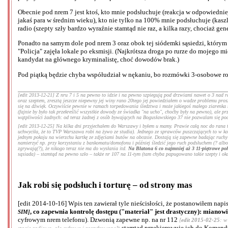
Obecnie pod nrem 7 jest ktoś, kto mnie podsłuchuje (reakcja w odpowiedniej
jakaś para w średnim wieku), kto nie tylko na 100% mnie podsłuchuje (kasz
radio (szepty szły bardzo wyraźnie stamtąd nie raz, a kilka razy, chociaż ge
Ponadto na samym dole pod nrem 3 oraz obok tej siódemki sąsiedzi, którym 
"Policja" zajęła lokale po eksmisji. (Najkrótsza droga po rurze do mojego mi
kandydat na głównego kryminalistę, choć dowodów brak.)
Pod piątką będzie chyba współudział w nękaniu, bo rozmówki 3-osobowe rob
[edit 2013-12-21] Z nru 7 i 5 na pewno to idzie i na pewno szpiegują pod drzwiami nawet o 3 nad ran
oraz szeptem, zresztą jeszcze niepewny jej winy rano 20tego jej powiedziałem o wadze problemu proszą
się na dźwięk. Oczywiście pewnie w ramach torpedowania śledztwa i może jakiegoś małego ziarenka 
(fajnie by było tak przekreślić wszystkie dowody ze świadka "na ucho", choćby były na pewno), ale pr
wątpliwości żadnych: od teraz żadnej z osób bywających na Bogusławskiego 37 nie pozwalam się podsł
[edit 2013-12-25] Na kilka dni przyjechałem do Warszawy i byłem u mamy. Prawie całą noc do rana tem
uchwyciła, że to TVP Warszawa robi na żywo ze studia). Jednego ze sprawców puszczających to w koś
jednym pokoju na wierzchu kartkę ze zdjęciami butów na obcasie. Dostają się zapewne badając ruchy 
namierzyć np. przy korzystaniu z bankomatu/domofonu i później śledzić jego ruch podsłuchem (? alb
zgrywają(?), że nikogo teraz nie ma do wysłania itd.
Na Blatona 6 co najmniej aż 3 11-piętrowe po
sąsiada) – stamtąd na pewno szło – także nr 107 na 11-tym (tam chyba papugowano takie szepty i oka
Jak robi się podsłuch i torturę – od strony mas
[edit 2014-10-16] Wpis ten zawierał tyle nieścisłości, że postanowiłem na
, co zapewnia kontrolę dostępu ("materiał" jest drastyczny): mianow
SIM]
cyfrowym nrem telefonu). Dzwonią zapewne np. na nr 112
[
edit 2015-02-25
: w
; stamtąd przekierowuje ich do Komen
stacje radiowe, ale cyfrowe i zaszyfrowane]