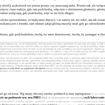
 chwili), aczkolwiek nie jestem pewny, czy puszczają radio. Pewnie tak, ale wyłąc
lnięcia i inne reakcje, gdy tam podchodzę, włącznie z obniżaniem głośności, głośn
neralnie wyłączają, gdy podchodzę, więc to nie było długo).
chyba opowiedziano, że będą mnie dręczyć, i że należy nic nie robić, ma tak zosta
eszkania jest z ósemki, tam właśnie jakąś głośną muzykę miał, gdy go odwiedziałem, 
iono, gdy podchodziłem, trochę, by mnie denerwować, trochę, by pomagać w złym 
em (stukania itp., to nie halucynacje), choć poruszam się cicho i generalnie nic tam sami nie robią, co bym 
c, by nie puszczała nic), choć nie wiem, czy akurat nagranie złapało najlepsze (tj. czy był przybliżony, kied
nadgorliwej uczciwości zaraz by było, że nie dowierzają mi jako świadkowi ani nawet nagraniom. Typowe są 
zede wszystkim faktyczne manipulacje przy głośności. Co ciekawe, z rury CO nie idzie prawie nic albo w ogóle 
uchiwać, nie ja to zresztą publikuję, więc ci ludzie nie powinni mieć prawa tego słuchać.
at "nie ma sprawy za seks" (co tu pomoże jakieś Nie), wcześniej popis w kościele, gdzie niby przyznali się d
ciele (zlokalizowałem dźwięk i upewniłem się) sfotografowałem, zresztą była chyba z rodziną, ponadto nawet
palca i odkrywając w ten sposób kod, co może czasem się udać, bo zamek MI-430 jest idiotycznie zrobiony i zm
o jakieś kamery). Ponadto nagrane jazdy taksówkami MPT, oni też włączają ten przekaz (nie wiem, czy taksówk
łączone ze sobą bloki są wypełnione dźwiękiem
(jeszcze czasem idzie np. przez otwarty balkon w kuchni), jes
zywano, że się słucha i że wie, ale odnośnie puszczania tam radia stuprocentowej pewności nie mam), sporo i
pisać go od nowa. Wg mojej obecnej wiedzy podsłuch (i inne szpiegostwo
[w tym wska
icie na podstawie tzw. nru IMEI
, czyli fabryczn
[błąd, to nie jest przez sieć operatora]
 rzeczywistości te radia mafijne – podsłuch i przekaz podprogowy – są przepuszczane siecią chy
dy Stołecznej czy odpowiedniej wojewódzkiej
, w której uzysk
[raczej robią to w TVP]