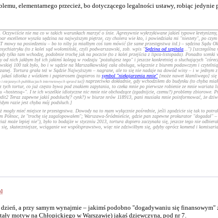
lemu, elementarnego przecież, bo dotyczącego legalności ustawy, robiąc jedynie
Oczywiście nie ma co w takich warunkach marzyć o śnie. Agresywnie wykrzykiwane jakieś typowe kretynizmy, t
r excellence wyszła sędzina na najwyższym piętrze, czy cholera wie kto, i powiedziała mi "niestety", po czym 
owy na posiedzeniu – bo to niby ja miałbym coś tam mówić (że same przestępstwa itd.) – sędzina Sądu Okręgo
ychiatryku (to z kolei sąd wołomiński, czyli podwarszawski, zob. wpis "
Sędzina od szpitala
...") [szczególna
 tylko tam wchodzę, podobnie trochę jak na poczcie (to z kolei przejścia z lipca-listopada). Ponadto scenki
 od nich jakbym był ich jakimś kolegą w rodzaju "pożałujesz tego" i jeszcze konkretniej o słuchających "cór
iakowskiej 100 tak było, bo i w sądzie na Marszałkowskiej cała obsługa, włącznie z biurem podawczym i czytel
zanej. Tortura grała też w Sądzie Najwyższym – nagrane, ale to się nie nadaje na dowód winy – i w jednym z
, jakaś idiotka z wózkiem i papierosem (papieros to
symbol "niekojarzenia mnie"
[może nawet kłamliwego] się 
) naprzeciwko dokładnie, gdy wchodziłem do budynku (to chyba miało
 i niejasnych publikacjach internetowych sprzed lat]
z tych tortur, co już często bywa pod znakiem zapytania, to czeka mnie po pierwsze robienie ze mnie wariata l
«hostessą»". I te ich wszelkie idiotyczne nic mnie nie obchodzące (zgadnijcie, czemu?) problemy zbiorowe. Pr
[edit2 Teraz zapewne jakiś podsłuch(? cynk?) w biurze nrów 118913, pani musiała mnie poinformować, że dziw
dym razie jest chyba mój podsłuch.]
mogły mieć miejsce te przestępstwa. Dowody na to mam wyłącznie pośrednie, jeśli zgodzicie się tak to potrak
 Północ, że "trochę się zagalopowałem"; Warszawa-Śródmieście, gdzie pan zapewne prokurator "dogadał" – co
ż może lepiej nie"), było to bodajże w styczniu 2013, tortura dopiero zaczynała się, jeszcze tego nie odbierał
e się, skuteczniejsze, wciąganie we współsprawstwo, więc nie zdziwiłbym się, gdyby oprócz komend i komisaria
h]
dzień, a przy samym wynajmie – jakimś podobno "dogadywaniu się finansowym" z k
stały motyw na Chłopickiego w Warszawie) jakaś dziewczyna, pod nr 7.