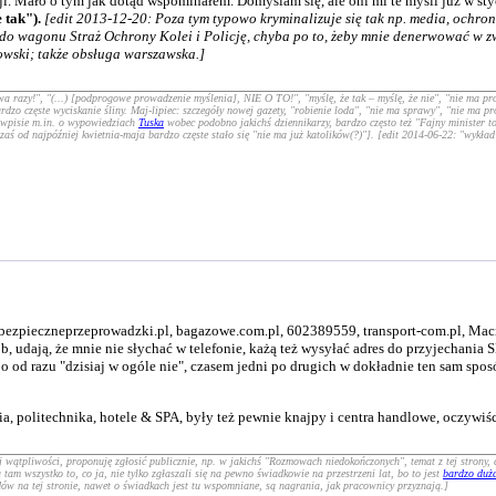
. Mało o tym jak dotąd wspominałem. Domyślam się, ale oni mi te myśli już w styczn
 tak").
[edit 2013-12-20: Poza tym typowo kryminalizuje się tak np. media, ochroniar
y do wagonu Straż Ochrony Kolei i Policję, chyba po to, żeby mnie denerwować w 
wski; także obsługa warszawska.]
a razy!", "(...) [podprogowe prowadzenie myślenia], NIE O TO!", "myślę, że tak – myślę, że nie", "nie ma pro
dzo częste wyciskanie śliny. Maj-lipiec: szczegóły nowej gazety, "robienie loda", "nie ma sprawy", "nie ma p
o wpisie m.in. o wypowiedziach
Tuska
wobec podobno jakichś dziennikarzy, bardzo często też "Fajny minister to
aś od najpóźniej kwietnia-maja bardzo częste stało się "nie ma już katolików(?)"]. [edit 2014-06-22: "wykład
 bezpieczneprzeprowadzki.pl, bagazowe.com.pl, 602389559, transport-com.pl, Maci
ób, udają, że mnie nie słychać w telefonie, każą też wysyłać adres do przyjechan
o od razu "dzisiaj w ogóle nie", czasem jedni po drugich w dokładnie ten sam spos
ia, politechnika, hotele & SPA, były też pewnie knajpy i centra handlowe, oczywiś
aj wątpliwości, proponuję zgłosić publicznie, np. w jakichś "Rozmowach niedokończonych", temat z tej strony
tam wszystko to, co ja, nie tylko zgłaszali się na pewno świadkowie na przestrzeni lat, bo to jest
bardzo duż
wodów na tej stronie, nawet o świadkach jest tu wspomniane, są nagrania, jak pracownicy przyznają.]