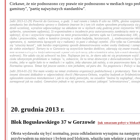
Ciekawe, że nie podnoszono czy prawie nie podnoszono w mediach tego prob
garnitury", "partię najwyższych standardów".
[edit 2013-12-29] Powrót do Gorzowa, o godz. 5 nad ranem z lokalu 8 szło na 100%, głośno szeptem. 
zamykaniu bez dochodzenia sprawy o śledzenie (marzec br.) tym ich stałym sposobem przyłączania się pa
dzień wcześniej, wyraźnie odpowiadając na układane mi w myślach całą godzinę przez inżynierów WOT m
spikerów, synonimem sądzenia); 3) wspominałem o incydencie przy autoryzowaniu zamknięcia mnie w ps
sędziny]; 4) no i oczywiście reagowanie na mnie pracowników parteru sądu na Czerniakowskiej 100, gdy
chyba i pracowników, radio w komórce (zresztą w całym budynku, korytarzach...), niedwuznaczne teksty
operatora, tj. namierzeniu łączących się z radiami): to pani z obsługi czytelni. (Nie tylko na Czern
się "sztuczny kaszel", taki bardzo nieprzyjemny sposób demonstrowania wobec osoby śledzonej i zamęc
do siebie zniechęcić. Tortury tu w Gorzowie są oczywiście bardzo dotkliwe, zdarzają się znane trzaski
mnie na temat
nałogów
kiedyś nakierowywali: a ponoć coś z tych rzeczy, tylko w kontekście seksu, było w moich sławetnych
wybroni). Nie udało się jej uchwycić na foto. Najlepsze jest to, że skoro uda mi się przytomnym wyjść 
czoła idiotycznym problemom w rodzaju "o, zobaczcie, ile tu teraz dziewczyn z doświadczeniem w byciu 
trzeba, żeby w ogóle było to w mediach i w sądzie, żeby ukarano jak należy, a nie pozorowano karę. 
Normalna sprawa. Temat był jeszcze zanim z nim jechałem; od paru dni. Na pogotowiu i Policji w każ
[edit 2014-01-25] Nie mam wiedzy na temat zrobienia organizacji podsłuchowej z prokuratury. Tam też 
innymi słowami dokładnie w odpowiedniej chwili (Warszawa-Ochota, wspólny budynek ze Śródmieściem
zgłaszałem oszustwa mieszkaniowe i jak to się dalej potoczyło, na zasadzie "można by zaglądnąć, chocia
zareagował jak na cudze). Generalnie jednak w tej sprawie, zamiast jakiegoś "ochroniarstwa", stosuj
20. grudnia 2013 r.
Blok Bogusławskiego 37 w Gorzowie
[tak oznaczam pobyt w blokac
Oferta wydawała się być normalną, poza odkładaniem wynajmu na następny 
przybywałem na miejsce i byłem pod blokiem, właziła tam właśnie z psem (