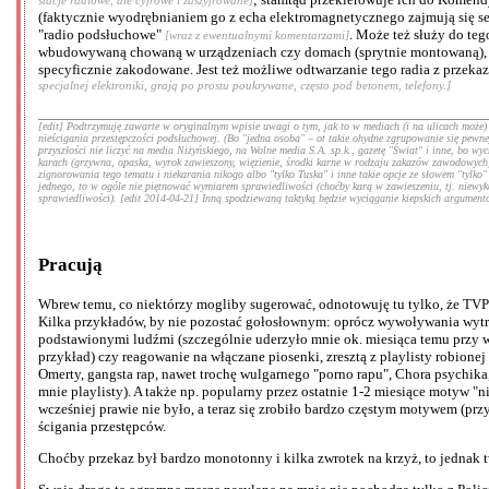
(faktycznie wyodrębnianiem go z echa elektromagnetycznego zajmują się se
"radio podsłuchowe"
. Może też służy do teg
[wraz z ewentualnymi komentarzami]
wbudowywaną chowaną w urządzeniach czy domach (sprytnie montowaną), pas
specyficznie zakodowane. Jest też możliwe odtwarzanie tego radia z przeka
specjalnej elektroniki, grają po prostu poukrywane, często pod betonem, telefony.]
[edit] Podtrzymuję zawarte w oryginalnym wpisie uwagi o tym, jak to w mediach (i na ulicach może
nieścigania przestępczości podsłuchowej. (Bo "jedna osoba" – ot takie ohydne zgrupowanie się pewnej
przyszłości nie liczyć na media Niżyńskiego, na Wolne media S.A. sp.k., gazetę "Świat" i inne, bo
karach (grzywna, opaska, wyrok zawieszony, więzienie, środki karne w rodzaju zakazów zawodowych)
zignorowania tego tematu i niekarania nikogo albo "tylko Tuska" i inne takie opcje ze słowem "tylko
jednego, to w ogóle nie piętnować wymiarem sprawiedliwości (choćby karą w zawieszeniu, tj. niewykon
sprawiedliwości). [edit 2014-04-21] Inną spodziewaną taktyką będzie wyciąganie kiepskich argumentów 
Pracują
Wbrew temu, co niektórzy mogliby sugerować, odnotowuję tu tylko, że TVP W
Kilka przykładów, by nie pozostać gołosłownym: oprócz wywoływania wytryskó
podstawionymi ludźmi (szczególnie uderzyło mnie ok. miesiąca temu przy we
przykład) czy reagowanie na włączane piosenki, zresztą z playlisty robion
Omerty, gangsta rap, nawet trochę wulgarnego "porno rapu", Chora psychika,
mnie playlisty). A także np. popularny przez ostatnie 1-2 miesiące motyw "n
wcześniej prawie nie było, a teraz się zrobiło bardzo częstym motywem (prz
ścigania przestępców.
Choćby przekaz był bardzo monotonny i kilka zwrotek na krzyż, to jednak t