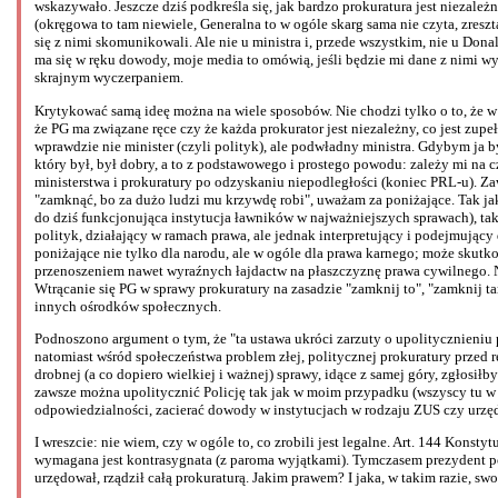
wskazywało. Jeszcze dziś podkreśla się, jak bardzo prokuratura jest niezależ
(okręgowa to tam niewiele, Generalna to w ogóle skarg sama nie czyta, zresztą
się z nimi skomunikowali. Ale nie u ministra i, przede wszystkim, nie u Donal
ma się w ręku dowody, moje media to omówią, jeśli będzie mi dane z nimi w
skrajnym wyczerpaniem.
Krytykować samą ideę można na wiele sposobów. Nie chodzi tylko o to, że w E
że PG ma związane ręce czy że każda prokurator jest niezależny, co jest zup
wprawdzie nie minister (czyli polityk), ale podwładny ministra. Gdybym ja by
który był, był dobry, a to z podstawowego i prostego powodu: zależy mi n
ministerstwa i prokuratury po odzyskaniu niepodległości (koniec PRL-u). Z
"zamknąć, bo za dużo ludzi mu krzywdę robi", uważam za poniżające. Tak ja
do dziś funkcjonująca instytucja ławników w najważniejszych sprawach), tak
polityk, działający w ramach prawa, ale jednak interpretujący i podejmujący
poniżające nie tylko dla narodu, ale w ogóle dla prawa karnego; może skut
przenoszeniem nawet wyraźnych łajdactw na płaszczyznę prawa cywilnego. 
Wtrącanie się PG w sprawy prokuratury na zasadzie "zamknij to", "zamknij 
innych ośrodków społecznych.
Podnoszono argument o tym, że "ta ustawa ukróci zarzuty o upolitycznieniu 
natomiast wśród społeczeństwa problem złej, politycznej prokuratury przed r
drobnej (a co dopiero wielkiej i ważnej) sprawy, idące z samej góry, zgłosiłby
zawsze można upolitycznić Policję tak jak w moim przypadku (wszyscy tu w W
odpowiedzialności, zacierać dowody w instytucjach w rodzaju ZUS czy urzęd
I wreszcie: nie wiem, czy w ogóle to, co zrobili jest legalne. Art. 144 Kons
wymagana jest kontrasygnata (z paroma wyjątkami). Tymczasem prezydent po
urzędował, rządził całą prokuraturą. Jakim prawem? I jaka, w takim razie,