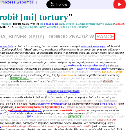
u możesz wspomóc
|
robił [mi] tortury
"
 śledzenie).
Bardzo ważna WWW!
Od
ponad 30 lat
każdy dom jest dla władz przezroczysty i słyszalny,
zobacz,
ZIE INDZIEJ.
I
nie
jestem gołosłowny. Wszystko jest tu dalej udowodnione.
IA, BIZNES,
SĄDY
). DOWÓD ZNAJDŹ W
RAMCE
podsłuchuje
, w Polsce i za granicą, bardzo wysoko poumieszczanymi
radarami szumowymi
zdolnymi do
)
.
Zdalny podsłuch "ciała" na żywo
, podążający półautomatycznie za osobą, jest przy tym odbierany
cujący akurat przy monitoringu lub podglądzie ekranu w mieszkaniu obok (np. zwykły chętny na to personel
t.
(Ponadto TVP ma też dostęp do podsłuchów na łącza telekomunikacyjne domowe i serwerowe za
ać się do elektroniki, m. in. do procesorów. Prawdziwa tragedia humanitarna i totalne poniżanie, do
 wśród przestępców stowarzyszonych, jest zatem dostęp na żywo do podglądu ekranu za pomocą np.
zeregowi agenci tego typowo raczej nie widzą na żywo)
, a
rozkradanie ma charakter totalny
i dotyczy
a się (sygnalizować wchodzenie do budynku i opuszczanie go) —
szefowie wszystkich szefów
wprowadzili
 nieegzekwowanie podatku i korzyści; za Tuska taki postęp, że aż podnieśli VAT(!!!))
.
Od X/2010 Piotr
o pod pozorem jakiejś studenckiej draki), tak, by
dokuczała
mu obecność plotkarzy-obmawiaczy czy
owa przy
MONITORINGU
raz na jakiś czas, oprócz innych zajęć takich pracowników, czyli typowo np.
do tego)
, a także przez państwo i
media
(TVP nasyła szpiegów, organizuje występki/
zbrodnie
oraz
w na Facebooku
[obserwują to m. in. przedstawiciele mediów i zaangażowani podsłuchowo ludzie z firm
iary, a także o tamtejszej komórce podsłuchowej w sąsiedztwie, z komputerem i odbiornikiem fal, oraz
rmowymi na ulicach]
; Piotrowi mafia się
prezentuje na każdym kroku
, od lat, jak gdyby plotkował o nim
wne czy przejściowe blokady komunikacji tekstowej np. stron ogłoszeniowych czy randkowych — tym
zestępców
— a także władze i obsługa firm (w tym dużych państwowych) w Polsce i za granicą —
żdym kroku,
codziennie
, niby to o czym innym lub do kolegi —
zawsze kto inny i w najróżniejszych
 2010
coraz gorsze
rodzaje
masowych prześladowań
są skoordynowane w skali
światowej
(sic!)
,
zy podsłuchu) z
warszawskiej komórki kryminalnej TVP
(studio D na pl. Powstańców Warszawy?)
,
onelu,
spółdzielni mieszkaniowych
, pośredników,
właścicieli
i
sąsiadów
, od czego uciec się nie dało;
owy
(!!!): manipuluje myślami, a także nie daje szans, by myśleć samemu).
(Radio to — nadawane przez
 się włącza? Otóż po
1997 r.
robiono w tym celu masowe
REMONTY
bloków, wszelkich urzędów, sklepów
dgórnie). "Całej" Polsce można centralnie sterować umysłami, choćby delikatnie.)
Stało się to OD
dźce, wielogłosowe, natarczywie szeptane i wrzaskliwe ścieżki dźwięku 24/7 obezwładniają umysł i
i
wszędobylskie drągi żelbetowe z odcinkami chipowymi katują całe osiedla
(zwł. w Warszawie).
stop i przy progu słyszalności, po części słyszalny (bez choćby 10s przerwy — nie udało się uciec); TV i