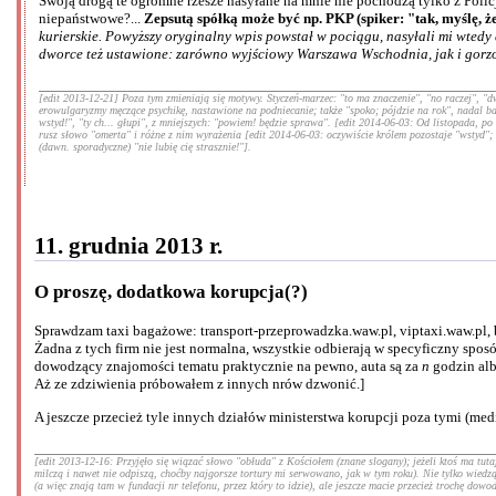
Swoją drogą te ogromne rzesze nasyłane na mnie nie pochodzą tylko z Policji
niepaństwowe?...
Zepsutą spółką może być np. PKP (spiker: "tak, myślę, że
kurierskie. Powyższy oryginalny wpis powstał w pociągu, nasyłali mi wted
dworce też ustawione: zarówno wyjściowy Warszawa Wschodnia, jak i gorzo
[edit 2013-12-21] Poza tym zmieniają się motywy. Styczeń-marzec: "to ma znaczenie", "no raczej", "dw
erowulgaryzmy męczące psychikę, nastawione na podniecanie; także "spoko; pójdzie na rok", nadal bar
wstyd!", "ty ch... głupi", z mniejszych: "powiem! będzie sprawa". [edit 2014-06-03: Od listopada, p
rusz słowo "omerta" i różne z nim wyrażenia [edit 2014-06-03: oczywiście królem pozostaje "wstyd"; z
(dawn. sporadyczne) "nie lubię cię strasznie!"].
11. grudnia 2013 r.
O proszę, dodatkowa korupcja(?)
Sprawdzam taxi bagażowe: transport-przeprowadzka.waw.pl, viptaxi.waw.pl,
Żadna z tych firm nie jest normalna, wszystkie odbierają w specyficzny spos
dowodzący znajomości tematu praktycznie na pewno, auta są za
n
godzin alb
Aż ze zdziwienia próbowałem z innych nrów dzwonić.]
A jeszcze przecież tyle innych działów ministerstwa korupcji poza tymi (med
[edit 2013-12-16: Przyjęło się wiązać słowo "obłuda" z Kościołem (znane slogany); jeżeli ktoś ma tut
milczą i nawet nie odpiszą, choćby najgorsze tortury mi serwowano, jak w tym roku). Nie tylko wiedzą 
(a więc znają tam w fundacji nr telefonu, przez który to idzie), ale jeszcze macie przecież trochę do