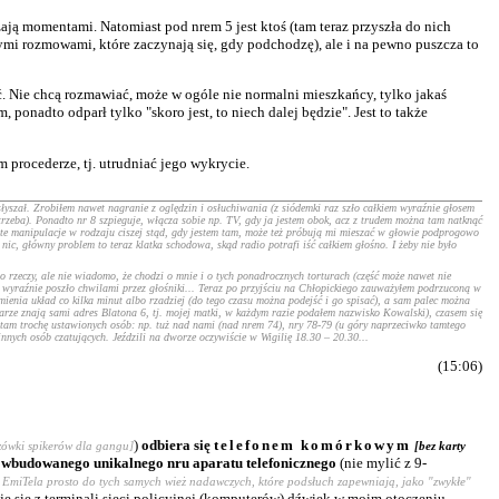
zają momentami. Natomiast pod nrem 5 jest ktoś (tam teraz przyszła do nich
ymi rozmowami, które zaczynają się, gdy podchodzę), ale i na pewno puszcza to
ć. Nie chcą rozmawiać, może w ogóle nie normalni mieszkańcy, tylko jakaś
ponadto odparł tylko "skoro jest, to niech dalej będzie". Jest to także
procederze, tj. utrudniać jego wykrycie.
słyszał. Zrobiłem nawet nagranie z oględzin i osłuchiwania (z siódemki raz szło całkiem wyraźnie głosem
y trzeba). Ponadto nr 8 szpieguje, włącza sobie np. TV, gdy ja jestem obok, acz z trudem można tam natknąć
te manipulacje w rodzaju ciszej stąd, gdy jestem tam, może też próbują mi mieszać w głowie podprogowo
nic, główny problem to teraz klatka schodowa, skąd radio potrafi iść całkiem głośno. I żeby nie było
o rzeczy, ale nie wiadomo, że chodzi o mnie i o tych ponadrocznych torturach (część może nawet nie
 wyraźnie poszło chwilami przez głośniki... Teraz po przyjściu na Chłopickiego zauważyłem podrzuconą w
ienia układ co kilka minut albo rzadziej (do tego czasu można podejść i go spisać), a sam palec można
arze znają sami adres Blatona 6, tj. mojej matki, w każdym razie podałem nazwisko Kowalski), czasem się
t tam trochę ustawionych osób: np. tuż nad nami (nad nrem 74), nry 78-79 (u góry naprzeciwko tamtego
nnych osób czatujących. Jeździli na dworze oczywiście w Wigilię 18.30 – 20.30...
(15:06)
)
odbiera się
telefonem komórkowym
zówki spikerów dla gangu]
[bez karty
ie wbudowanego unikalnego nru aparatu telefonicznego
(nie mylić z 9-
ba EmiTela prosto do tych samych wież nadawczych, które podsłuch zapewniają, jako "zwykłe"
uje się z terminali sieci policyjnej (komputerów) dźwięk w moim otoczeniu