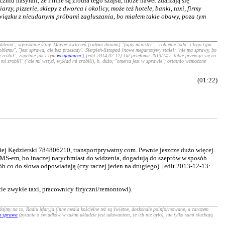
iu nasyłali, że i inne są źródła tego szajsu, może nawet zdarzają się
zy, pizzerie, sklepy z dworca i okolicy, może też hotele, banki, taxi, firmy
związku z nieudanymi próbami zagłuszania, bo miałem takie obawy, poza tym
blemu", wyciskanie śliny. Marzec-kwiecień [całymi dniami] "fajny minister", "robienie loda" i tego typu
roblemu", "jest sprawa, ale bez przesady". Sierpień-listopad [nowe megamotywy stałe]: "nie ma sprawy, bo
 zrobił"; zupełnie jak z tym
wciąganiem
.] [edit 2014-02-12] Od przełomu 2013/14 r. także przewija się co
 mi zrobił!" ("ale mi wstyd, wykład mi zrobił!), b. dużo; "omerta jest w sprawie"; ostatnio wzmożone
(01:22)
ej Kędzierski 784806210, transportprywatny.com. Pewnie jeszcze dużo więcej.
ia SMS-em, bo inaczej natychmiast do widzenia, dogadują do szeptów w sposób
ób co do słowa odpowiadają (czy raczej jeden na drugiego). [edit 2013-12-13:
cie zwykłe taxi, pracownicy fizyczni/remontowi).
, dajmy na to, Radiu Maryja (inne media kościelne też są świetne, doskonale poinformowane, a zarazem
a sprawa
(pytanie o świadków w takim układzie jest udawaniem, że ich nie było), nie tylko sami słuchają