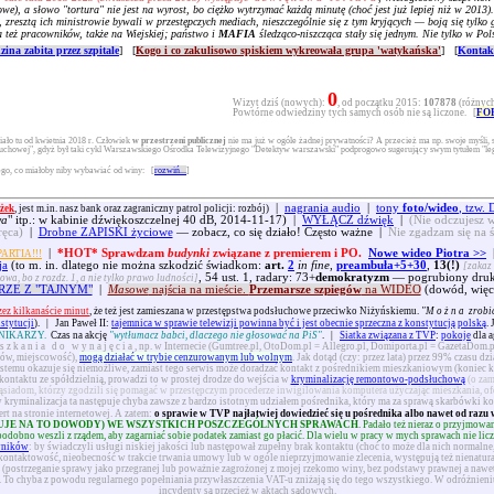
e), a słowo "tortura" nie jest na wyrost, bo ciężko wytrzymać każdą minutę (choć jest już lepiej niż w 2013).
, zresztą ich ministrowie bywali w przestępczych mediach, nieszczególnie się z tym kryjących — boją się tyl
a też pracowników, także na Wiejskiej; państwo i
MAFIA
śledząco-niszcząca stały się jednym. Nie tylko w Pols
zina zabita przez szpitale
] [
Kogo i co zakulisowo spiskiem wykreowała grupa 'watykańska'
] [
Kontakt
0
Wizyt dziś (nowych):
, od początku 2015:
107878
(różnych
Powtórne odwiedziny tych samych osób nie są liczone. [
FO
ało tu od kwietnia 2018 r. Człowiek
w przestrzeni publicznej
nie ma już w ogóle żadnej prywatności? A przecież ma np. swoje myśli, 
słuchowej", gdyż był taki cykl Warszawskiego Ośrodka Telewizyjnego "Detektyw warszawski" podprogowo sugerujący swym tytułem "leg
tego, co miałoby niby wybawiać od winy:
[
rozwiń...
]
|
nagrania audio
|
tony
foto/wideo
, tzw
żek
, jest m.in. nasz bank oraz zagraniczny patrol policji: rozbój)
wa
" itp.: w kabinie dźwiękoszczelnej 40 dB, 2014-11-17) |
WYŁĄCZ dźwięk
|
(Nie odczujesz w
ręca)
|
Drobne ZAPISKI życiowe
— zobacz, co się działo! Często ważne |
Nie zgadzam się na 
|
*HOT* Sprawdzam
budynki
związane z premierem i PO.
Nowe wideo Piotra >>
ARTIA!!!
ja
(to m. in. dlatego nie można szkodzić świadkom:
art.
2
in fine
,
preambuła+5+30
,
13(!)
[zakaz 
, 54 ust. 1, radary: 73+
demokratyzm
— pogrubiony druk 
owa, bo z rozdz. 1, a nie tylko prawo ludności]
RZE Z "TAJNYM"
|
Masowe
najścia na mieście.
Przemarsze szpiegów
na WIDEO
(dowód, więc
zez kilkanaście minut
, że też jest zamieszana w przestępstwa podsłuchowe przeciwko Niżyńskiemu.
"
Można
zrobić
nstytucji
).
|
Jan Paweł II:
tajemnica w sprawie telewizji powinna być i jest obecnie sprzeczna z konstytucją polską
.
NIKARZY.
Czas na akcję
"wytłumacz babci, dlaczego nie głosować na PiS"
.
|
Siatka związana z TVP
:
pokoje
dla a
szkania do wynajęcia
, np. w Internecie (Gumtree.pl, OtoDom.pl = Allegro.pl, Domiporta.pl = GazetaDom.p
orów, miejscowość),
mogą działać w trybie cenzurowanym lub wolnym
. Jak dotąd (czy: przez lata) przez 99% czasu dz
ystemu okazuje się niemożliwe, zamiast tego serwis może doradzać kontakt z pośrednikiem mieszkaniowym (koniec ko
kontaktu ze spółdzielnią, prowadzi to w prostej drodze do wejścia w
kryminalizację remontowo-podsłuchową
(o zam
ąsiadom, którzy zgodzili się pomagać w przestępczym procederze inwigilowania komputera użyczając mieszkania, of
kryminalizacja ta następuje chyba zawsze z bardzo istotnym udziałem pośrednika, który ma za sprawą skarbówki ko
t na stronie internetowej. A zatem:
o sprawie w TVP najłatwiej dowiedzieć się u pośrednika albo nawet od razu 
UJE NA TO DOWODY) WE WSZYSTKICH POSZCZEGÓLNYCH SPRAWACH
. Padało też nieraz o przyjmow
bno weszli z rządem, aby zagarniać sobie podatek zamiast go płacić. Dla wielu w pracy w mych sprawach nie liczy si
wników
: by świadczyli usługi niskiej jakości lub następował zupełny brak kontaktu (choć to może dla nich normalne,
kontaktowość, nieobecność w trakcie trwania umowy lub w ogóle nieprzyjmowanie zlecenia, występują też nienatura
(postrzeganie sprawy jako przegranej lub poważnie zagrożonej z mojej rzekomo winy, bez podstawy prawnej a nawet w
). To chyba z powodu regularnego popełniania przywłaszczenia VAT-u zniżają się do tego wszystkiego. W odróżnien
incydenty są przecież w aktach sądowych.