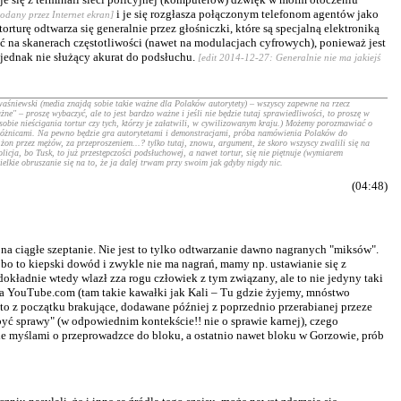
i je się rozgłasza połączonym telefonom agentów jako
podany przez Internet ekran]
orturę odtwarza się generalnie przez głośniczki, które są specjalną elektroniką
 na skanerach częstotliwości (nawet na modulacjach cyfrowych), ponieważ jest
 jednak nie służący akurat do podsłuchu.
[edit 2014-12-27: Generalnie nie ma jakiejś
śniewski (media znajdą sobie takie ważne dla Polaków autorytety) – wszyscy zapewne na rzecz
e" – proszę wybaczyć, ale to jest bardzo ważne i jeśli nie będzie tutaj sprawiedliwości, to proszę w
obie nieścigania tortur czy tych, którzy je załatwili, w cywilizowanym kraju.) Możemy porozmawiać o
i różnicami. Na pewno będzie gra autorytetami i demonstracjami, próba namówienia Polaków do
żon przez mężów, za przeproszeniem...? tylko tutaj, znowu, argument, że skoro wszyscy zwalili się na
icja, bo Tusk, to już przestępczości podsłuchowej, a nawet tortur, się nie piętnuje (wymiarem
elkie obruszanie się na to, że ja dalej trwam przy swoim jak gdyby nigdy nic.
(04:48)
na ciągłe szeptanie. Nie jest to tylko odtwarzanie dawno nagranych "miksów".
 bo to kiepski dowód i zwykle nie ma nagrań, mamy np. ustawianie się z
kładnie wtedy wlazł zza rogu człowiek z tym związany, ale to nie jedyny taki
 na YouTube.com (tam takie kawałki jak Kali – Tu gdzie żyjemy, mnóstwo
sto z początku brakujące, dodawane później z poprzednio przerabianej przeze
 być sprawy" (w odpowiednim kontekście!! nie o sprawie karnej), czego
mnie myślami o przeprowadzce do bloku, a ostatnio nawet bloku w Gorzowie, prób