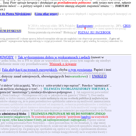
.. Tutaj Piotr opisuje korupcję i dotykające go
prześladowania polityczne
: setki tysięcy euro strat, nękanie
ko głośno mówić — a politycy wespół z nimi regularnie okazują aluzjami znajomość tematu
(!!!)
.
TORTURY
ce.)
 do Piotra Niżyńskiego
] [
Lista ofiar grupy
] –
w sprawie błędnych i najpewniej kupionych koncepcji co
W 2014 r. telewizji ufało:
56%
Polaków (
Eurobarometr
), prokuraturze itp.:
28%
(
CBOS
)
).
Pomoc mieszkaniową zaproponowało od 2013:
0
(nawet w innej sprawie nie piszą)
RUM DYSKUSJI
]
Strona przestała się otwierać? Blokują ją?
POZNAJ JEJ FACEBOOK
swoją anonimowość i własne sprawy, których normalnie nikt mu nie nagłaśnia i nie obserwuje permanentnie...
Z góry od
alność" szpiegowania będącego intruzją w czyjąś prywatność. Oni tam już może z góry wiedzą, bo wszyscy ustawieni. Co
. DOWODY
|
Tak wykorzeniono dobro w prokuraturach i sądach
(nawet w
 pełni bólu, bo u PN to idzie ze wszystkich ścian, poza tym nagrało się niezbyt
śledzenie mnie czy prześladowanie.
Wniosek o ściganie
|
Fala abdykacji na tronach europejskich
, chyba
z tym powiązana
. Papież i inni
utajniania struktur (w tym także po prostu istnienia) lub członkostwa jakiejkolwiek grupy,
dotyczy zasad ustrojowych, obowiązujących bez
warunkowo
) |
UWAGI O
ej
tu
)
 ci dobrze"
(cóż za język),
"
Możesz
sobie artykuł z tego napisać"
. Prawda o "tajemnicach"...
 Jak myślicie, słuchają go w tym?...
|
TELEWIZJA TO ORGANIZATORZY TORTURY, A
genta (od "monitoringu"), instalacje dźwiękowe-podprogowe.
|
Jak najprościej potwierdzić
l, Dom.Gratka.pl = Polskapresse itd.) czy w jakiejkolwiek gazecie ("Oferta"?). Owe media
iałały w trybie cenzury, jednakże
w razie natknięcia się na swobodę publikacji najłatwiej na
ńców okazuje się, że to przez pośrednictwo spółdzielni załatwia się możliwość zamieszczenia
ieszanej spółdzielni można też usłyszeć od znajomych, zwłaszcza przedsiębiorców z siedzibą w
erowano bodajże jakieś darmowe mieszkania zastępcze, czyli była możliwość swego rodzaju
ntakt we władzach gminy. W każdym razie dopiero po remoncie i po uzgodnieniach co do Piotra
|
w administracji bloku
.
TELEWIZJA PRZYZNAJE MI SIĘ DO NOTORYCZNEGO
aniu korzyści majątkowych.
To wszystko przejaw polityki "pożyteczni
bandyci
na wszystkich
ę nic, tylko kasa (własne 4 litery, jak najbezpieczniejsze i najbogatsze).
Poprzez szantaż
 gdy widzą personalia Piotr Niżyński) — rzecz powszechna; by źle doradzali, tj. idąc mniej
lne efekty mafijne w rodzaju specyficznych, wcale nie tak typowych sposobów okazywania, że
brew prawu) itp. Za granicą np. spotkałem się, oprócz ww. rzeczy, z opóźnianiem złożenia
iu od niektórych firemek osób fizycznych (w rodzaju knajp) dowody na te wszystkie kwoty i