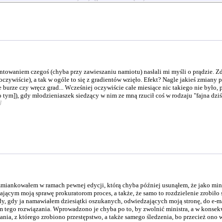
towaniem czegoś (chyba przy zawieszaniu namiotu) nasłali mi myśli o prądzie. Zdaj
ywiście), a tak w ogóle to się z gradientów wzięło. Efekt? Nagle jakieś zmiany 
e burze czy wręcz grad... Wcześniej oczywiście całe miesiące nic takiego nie było,
o tym]), gdy młodzieniaszek siedzący w nim ze mną rzucił coś w rodzaju "fajna dzi
]
zmiankowałem w ramach pewnej edycji, którą chyba później usunąłem, że jako mi
ającym moją sprawę prokuratorom proces, a także, że samo to rozdzielenie zrobiło
edy, gdy ja namawiałem dziesiątki oszukanych, odwiedzających moją stronę, do e
 tego rozwiązania. Wprowadzono je chyba po to, by zwolnić ministra, a w konsek
nia, z którego zrobiono przestępstwo, a także samego śledzenia, bo przecież ono 