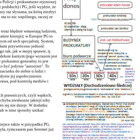
w Policji i prokuraturze rejonowej
 podsłuch) i PG, jeśli wyjdzie, że
szy raz słyszana, na którą niezbyt
ma to nic wspólnego, raczej ze
i teraz błędnie wmawiają ludziom,
aśnie kieruje); w Europie PG to
bym od nich specjalistę. System,
słami przywrócono jedność
 tak, jak w mojej sprawie, tj.
odeksie karnym (jego wyrazem jest
prokurator generalny to jest
o być jedynie "autorytet". To
acunku do siebie u ludzi i
dynie jej uspołecznienie.
prawa, pod kontrolą mediów i
ch prawniczych, czyli wąskich,
 chyba niesłuszne jakiejś niby
sto się nie dzieje. W dodatku
lub w inne sposoby unikać
 miejsce także w przypadku PG,
była, tymczasem pan Seremet już