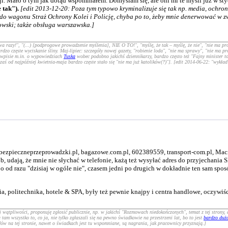
. Mało o tym jak dotąd wspominałem. Domyślam się, ale oni mi te myśli już w styczn
 tak").
[edit 2013-12-20: Poza tym typowo kryminalizuje się tak np. media, ochroniar
y do wagonu Straż Ochrony Kolei i Policję, chyba po to, żeby mnie denerwować w 
wski; także obsługa warszawska.]
a razy!", "(...) [podprogowe prowadzenie myślenia], NIE O TO!", "myślę, że tak – myślę, że nie", "nie ma pro
dzo częste wyciskanie śliny. Maj-lipiec: szczegóły nowej gazety, "robienie loda", "nie ma sprawy", "nie ma p
o wpisie m.in. o wypowiedziach
Tuska
wobec podobno jakichś dziennikarzy, bardzo często też "Fajny minister to
aś od najpóźniej kwietnia-maja bardzo częste stało się "nie ma już katolików(?)"]. [edit 2014-06-22: "wykład
 bezpieczneprzeprowadzki.pl, bagazowe.com.pl, 602389559, transport-com.pl, Maci
ób, udają, że mnie nie słychać w telefonie, każą też wysyłać adres do przyjechan
o od razu "dzisiaj w ogóle nie", czasem jedni po drugich w dokładnie ten sam spos
ia, politechnika, hotele & SPA, były też pewnie knajpy i centra handlowe, oczywiś
aj wątpliwości, proponuję zgłosić publicznie, np. w jakichś "Rozmowach niedokończonych", temat z tej strony
tam wszystko to, co ja, nie tylko zgłaszali się na pewno świadkowie na przestrzeni lat, bo to jest
bardzo duż
wodów na tej stronie, nawet o świadkach jest tu wspomniane, są nagrania, jak pracownicy przyznają.]