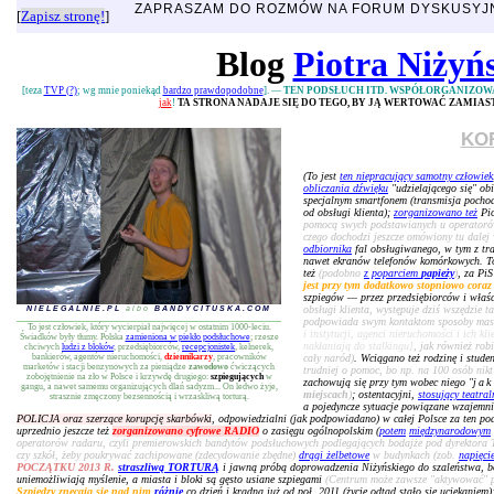
ZAPRASZAM DO ROZMÓW NA FORUM DYSKUSY
[
Zapisz stronę!
]
Blog
Piotra Niżyń
[teza
TVP (?)
; wg mnie poniekąd
bardzo prawdopodobne
]. —
TEN PODSŁUCH ITD. WSPÓŁORGANIZOW
jak
!
TA STRONA NADAJE SIĘ DO TEGO, BY JĄ WERTOWAĆ ZAMIA
KO
(To jest
ten niepracujący samotny człowiek
obliczania dźwięku
"udzielającego się" ob
specjalnym smartfonem (transmisja pochodz
od obsługi klienta);
zorganizowano też
Pio
pomocą swych podstawianych u operatorów 
czego dochodzi jeszcze omówiony tu dalej 
odbiornika
fal obsługiwanego, w tym z tr
nawet ekranów telefonów komórkowych. To
też
(podobno
z poparciem
papieży
)
, za Pi
jest przy tym dodatkowo stopniowo coraz
szpiegów — przez przedsiębiorców i właści
obsługi klienta, występuje dziś wszędzie t
NIELEGALNIE.PL
albo
BANDYCITUSKA.COM
podpowiada swym kontaktom sposoby ma
To jest człowiek, który wycierpiał najwięcej w ostatnim 1000-leciu.
i instytucji, agenci nieruchomości i ich k
Świadków były tłumy. Polska
zamieniona w piekło podsłuchowe
; rzesze
nakłaniają do stalkingu]
, jak również rob
chciwych
ludzi z bloków
, przedsiębiorców,
recepcjonistek
, kelnerek,
bankierów, agentów nieruchomości,
dziennikarzy
, pracowników
cały naród)
. Wciągano też rodzinę i studen
marketów i stacji benzynowych za pieniądze
zawodowo
ćwiczących
trudniej o pomoc, bo np. na 100 osób nikt 
zobojętnienie na zło w Polsce i krzywdę drugiego:
szpiegujących
w
zachowują się przy tym wobec niego "
jak
gangu, a nawet samemu organizujących dlań sadyzm... On ledwo żyje,
miejscach
)
; ostentacyjni,
stosujący teatral
strasznie zmęczony bezsennością i wrzaskliwą torturą.
a pojedyncze sytuacje powiązane wzajemni
POLICJA oraz szerzące korupcję skarbówki
, odpowiedzialni (jak podpowiadano) w całej Polsce za ten po
uprzednio jeszcze też
zorganizowano cyfrowe RADIO
o zasięgu ogólnopolskim (
potem
międzynarodowym
operatorów radaru, czyli premierowskich bandytów podsłuchowych podlegających bodajże pod dyrektora 
czy szkół, żeby poukrywać zachipowane (zdecydowanie zbędne)
drągi żelbetowe
w budynkach (zob.
napięci
POCZĄTKU 2013 R.
straszliwą TORTURĄ
i jawną próbą doprowadzenia Niżyńskiego do szaleństwa, 
uniemożliwiają myślenie, a miasta i bloki są gęsto usiane szpiegami
(Centrum może zawsze "aktywować" pos
Szpiedzy znęcają się nad nim
różnie
co dzień i kradną już od poł. 2011 (życie odtąd stało się uciekaniem)