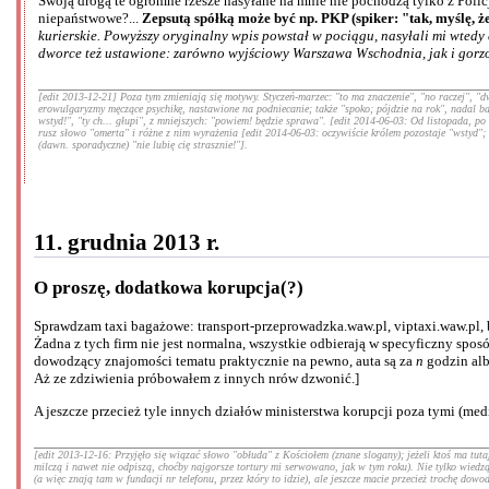
Swoją drogą te ogromne rzesze nasyłane na mnie nie pochodzą tylko z Policji
niepaństwowe?...
Zepsutą spółką może być np. PKP (spiker: "tak, myślę, że
kurierskie. Powyższy oryginalny wpis powstał w pociągu, nasyłali mi wted
dworce też ustawione: zarówno wyjściowy Warszawa Wschodnia, jak i gorzo
[edit 2013-12-21] Poza tym zmieniają się motywy. Styczeń-marzec: "to ma znaczenie", "no raczej", "dw
erowulgaryzmy męczące psychikę, nastawione na podniecanie; także "spoko; pójdzie na rok", nadal bar
wstyd!", "ty ch... głupi", z mniejszych: "powiem! będzie sprawa". [edit 2014-06-03: Od listopada, p
rusz słowo "omerta" i różne z nim wyrażenia [edit 2014-06-03: oczywiście królem pozostaje "wstyd"; z
(dawn. sporadyczne) "nie lubię cię strasznie!"].
11. grudnia 2013 r.
O proszę, dodatkowa korupcja(?)
Sprawdzam taxi bagażowe: transport-przeprowadzka.waw.pl, viptaxi.waw.pl,
Żadna z tych firm nie jest normalna, wszystkie odbierają w specyficzny spos
dowodzący znajomości tematu praktycznie na pewno, auta są za
n
godzin alb
Aż ze zdziwienia próbowałem z innych nrów dzwonić.]
A jeszcze przecież tyle innych działów ministerstwa korupcji poza tymi (med
[edit 2013-12-16: Przyjęło się wiązać słowo "obłuda" z Kościołem (znane slogany); jeżeli ktoś ma tut
milczą i nawet nie odpiszą, choćby najgorsze tortury mi serwowano, jak w tym roku). Nie tylko wiedzą 
(a więc znają tam w fundacji nr telefonu, przez który to idzie), ale jeszcze macie przecież trochę do