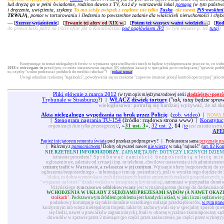
lud dręczą go w pełni świadomie, rodzina dawno z TV,
każdy
warszawski lokal
pomaga
(w tym państwow
i dręczenie, uwięzienia, szykany.
To ma ścisły związek z rządem: nie tylko
Tuska
, ale nawet
PiS-owskimi
TRWAJĄ
, pomoc w torturowaniu i śledzeniu to powszechne zadanie dla właścicieli nieruchomości i chyb
— [
Szersze wyjaśnienie
] [
Trwanie tej afery od XIX w.
] [
Potem też wszyscy ważni wiedzieli...
] [
Rod
do prawa łaski patrz na liście ofiar pkt o Kotarbińskim
pod nagłówkiem JP2
(w tym temacie p. też
tutaj
)
Kontynuując tu temat nielegalnych forów w wymiarze sprawiedliwości niech tu będzie wyeksponowane jeszcze to, co widni
2018 r. ostrzegam tu
przed tym, co może niesensownie napisać SN odnośnie kasacji w specjalnie po to rozkręcanej "sprawie pod
to, czyżby "wolno podrzucać podsłuch do torebki i słuchać"? [
pokaż temat
]
Uwagi odnośnie rzekomej "legalności", powoływania się na rzekome "zapewne istnienie jakiejś kontroli operacyjnej" jako 
Pliki głównie z marca 2012
(w tym opis
międzynarodowej
serii
złodziejstw+pogró
Trybunale w Strasburgu
?) |
WŁĄCZ dźwięk tortury
("
tak, tutaj będzie spra
wielogłosowo: potrafią się bardziej wyżywać, że aż sk
Akta nielegalnego wypędzania na bruk przez Policję
(
zob. wideo
) |
NOWA P
|
Stenogram nagrania TU-154
(źródło: rządowa strona www) |
Konstytuc
, »
31 ust. 3
«,
32 ust. 2
,
14
organizacji (nie tylko przestępczej)]
[
to
jest zasada ustroj
AFE
Papież inicjatorem remontu świata
pod przekaz podprogowy?
|
Prokuratura sama
przyznaje pr
|
Walczmy z
pomocnictwem
!
Dobry obywatel nawet
nie wierzy
w taką "tajność" (
art. 82 Ko
NIE RZETELNI INFORMATORZY.
ZAPAMIĘTAJMY: DOTYCZY LICZNYCH DZIEN
istnienie procederu?
Spróbować zamieścić bezpośrednią ofertę mie
ogłoszeniowe, zależnie od sytuacji (np. nr telefonu, chwilowe ustawienia u ich administrat
cenzurę trafić w Warszawie, a zwłaszcza w jej centrum
. Wpisanie oferty bezpośredniej do s
ogłoszenia bezpośredniego – informują o tym np. pośrednicy), jeśli w wyniku tego dojdzie do 
bloku, to dobra wymówka w tych dzisiejszych bardzo zmiennych realiach gospodarczych; s
"wygranej na loterii" dzięki wejściu w konspirację kryminalną)
, natomiast w przypadku domów 
Niżyńskiego
tymczasowo odblokowywany
jest wynajmującemu dostęp do dodawania ofer
WCHODZENIA W UKŁADY Z SĘDZIAMI/PREZESAMI SĄDÓW (A NAWET OKAZ
stołkach".
Podstawowym źródłem problemu jest bandycki układ, w jaki liczni sędziowie podo
podatkowy korumpuje się także doraźnie wszelkiego rodzaju przedsiębiorców,
w tym pra
korzystnym lub wręcz nielegalnym tropem, także by zachowywali się w specjalny sposób (nie
się śledzi, nawet u prawników zagranicznych), brali w obronę wyraźnie skorumpowany sąd 
dowodów w sprawie przez 2 miesiące (po części przez zaskoczenie, po części przez wykręty