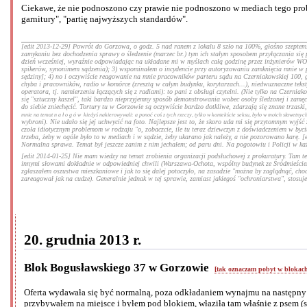
Ciekawe, że nie podnoszono czy prawie nie podnoszono w mediach tego prob
garnitury", "partię najwyższych standardów".
[edit 2013-12-29] Powrót do Gorzowa, o godz. 5 nad ranem z lokalu 8 szło na 100%, głośno szeptem. 
zamykaniu bez dochodzenia sprawy o śledzenie (marzec br.) tym ich stałym sposobem przyłączania się pa
dzień wcześniej, wyraźnie odpowiadając na układane mi w myślach całą godzinę przez inżynierów WOT m
spikerów, synonimem sądzenia); 3) wspominałem o incydencie przy autoryzowaniu zamknięcia mnie w ps
sędziny]; 4) no i oczywiście reagowanie na mnie pracowników parteru sądu na Czerniakowskiej 100, gdy
chyba i pracowników, radio w komórce (zresztą w całym budynku, korytarzach...), niedwuznaczne teksty
operatora, tj. namierzeniu łączących się z radiami): to pani z obsługi czytelni. (Nie tylko na Czern
się "sztuczny kaszel", taki bardzo nieprzyjemny sposób demonstrowania wobec osoby śledzonej i zamęc
do siebie zniechęcić. Tortury tu w Gorzowie są oczywiście bardzo dotkliwe, zdarzają się znane trzaski
mnie na temat
nałogów
kiedyś nakierowywali: a ponoć coś z tych rzeczy, tylko w kontekście seksu, było w moich sławetnych
wybroni). Nie udało się jej uchwycić na foto. Najlepsze jest to, że skoro uda mi się przytomnym wyjść 
czoła idiotycznym problemom w rodzaju "o, zobaczcie, ile tu teraz dziewczyn z doświadczeniem w byciu 
trzeba, żeby w ogóle było to w mediach i w sądzie, żeby ukarano jak należy, a nie pozorowano karę. 
Normalna sprawa. Temat był jeszcze zanim z nim jechałem; od paru dni. Na pogotowiu i Policji w każ
[edit 2014-01-25] Nie mam wiedzy na temat zrobienia organizacji podsłuchowej z prokuratury. Tam też 
innymi słowami dokładnie w odpowiedniej chwili (Warszawa-Ochota, wspólny budynek ze Śródmieściem
zgłaszałem oszustwa mieszkaniowe i jak to się dalej potoczyło, na zasadzie "można by zaglądnąć, chocia
zareagował jak na cudze). Generalnie jednak w tej sprawie, zamiast jakiegoś "ochroniarstwa", stosuj
20. grudnia 2013 r.
Blok Bogusławskiego 37 w Gorzowie
[tak oznaczam pobyt w blokac
Oferta wydawała się być normalną, poza odkładaniem wynajmu na następny 
przybywałem na miejsce i byłem pod blokiem, właziła tam właśnie z psem (