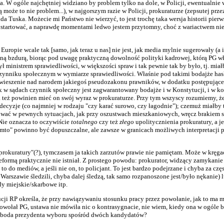
na. W ogóle najchętniej widziano by problem tylko na dole, w Policji, ewentualnie 
 może to nie problem...), w najgorszym razie w Policji, prokuraturze (zepsutej przez
da Tuska. Możecie mi Państwo nie wierzyć, to jest trochę taka wersja historii pierw
ystartować, a naprawdę momentami ledwo jestem przytomny, choć z wariactwem nie 
uropie wcale tak [samo, jak teraz u nas] nie jest, jak media mylnie sugerowały (a 
ełną bzdurą, biorąc pod uwagę praktyczną dowolność polityki kadrowej, którą PG wł
ł ministrem sprawiedliwości, w większości spraw i tak pewnie tak by było, tj. miał
a czynniku społecznym w wymiarze sprawiedliwości. Właśnie pod takimi bodajże ha
awieszenie nad narodem jakiegoś pseudozakonu prawników, w dodatku postępującego
k w sądach czynnik społeczny jest zagwarantowany bodajże i w Konstytucji, i w k
 też powinien mieć on swój wyraz w prokuraturze. Przy tym wszyscy rozumiemy, że 
 decyzje (co najmniej w rodzaju "czy karać surowo, czy łagodnie"); czemuż miałby t
kować w pewnych sytuacjach, jak przy oszustwach mieszkaniowych, wręcz brakiem sz
Nie oznacza to oczywiście
totalnego
czy też
złego
upolitycznienia prokuratury, a je
tamto" powinno być dopuszczalne, ale zawsze w granicach możliwych interpretacji 
prokuratury"(?), tymczasem ja takich zarzutów prawie nie pamiętam. Może w kręga
eformą praktycznie nie istniał. Z prostego powodu: prokurator, widzący zamykanie
 to do mediów, a jeśli nie on, to policjant. To jest bardzo podejrzane i chyba za czę
arszawie śledzili, chyba dalej śledzą, tak samo rozpanoszone jest/było nękanie) 
y miejskie/skarbowe itp.
tytucji RP określa, że przy nawiązywaniu stosunku pracy przez powołanie, jak to ma
wołał PG, ustawa nie mówiła nic o kontrasygnacie, nie wiem, kiedy ona w ogóle 
 swoboda prezydenta wyboru spośród dwóch kandydatów?