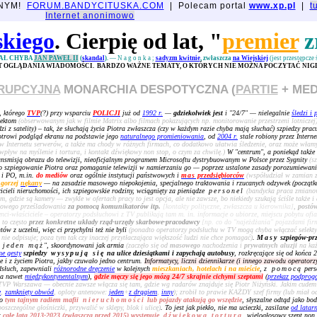
JNYM!
FORUM.BANDYCITUSKA.COM
| Polecam portal
www.xp.pl
|
t
Internet anonimowo
skiego
. Cierpię od lat, "
premier
z
AŁ CHYBA
JAN PAWEŁ II
(
skandal
).
—
Nagonka
;
sadyzm kwitnie
, zwłaszcza
na Wiejskiej
(jest przestępcze
ST OGLĄDANIA WIADOMOŚCI. BARDZO WAŻNE TEMATY, O KTÓRYCH NIE MOŻNA POCZYTAĆ NIGD
RUPCYJNA
MONARCHIA DESPOTYCZNA (
PARTIE
+ MED
, którego
TVP
(?) przy wsparciu
POLICJI
już od
1992 r.
—
gdziekolwiek jest
i "24/7" — nielegalnie
śledzi i 
iektom
(obserwowanym jak w filmie Matrix albo filmach pokazujących np. monitorowanie przestrzeni lotniczej
i z satelity) – tak, że słuchają życia Piotra zwłaszcza (czy w każdym razie chyba mają słuchać) szpiedzy pra
trowi podgląd ekranu na podstawie jego
naturalnego promieniowania
, od
2004 r.
stale robiony przez Interne
Internetu serwerów, a także ma chody w różnych firmach, co dodatkowo ułatwia śledzenie, oraz może włamyw
wpływ na myślenie i tortura, i kontakt dźwiękowy non stop, o czym za chwilę.)
W "centrum", a poniekąd także
ansmisją obrazu do telewizji, nieoficjalnym programem Microsoftu dystrybuowanym w Polsce przez Sygnity
(s
 szpiegowanie Piotra oraz pomaganie telewizji w namierzaniu go — poprzez ustalone zasady porozumiewani
S i PO, m.in.
do mediów
oraz ogólnie instytucji państwowych i
mas
przedsiębiorców
(współudział w zamian za
 gorzej
nękany
— na zasadzie masowego niepokojenia, specjalnego traktowania i rzucanych odzywek (początkow
cieli nieruchomości, ich szpiegowskie rodziny, wciągnięty za pieniądze
personel
(bandycka praca zmian
am, gdzie są kamery — zwykle w ofertach pracy to jest opcja, ale nie zawsze, bo niekiedy szukają ściśle także i 
sowego prześladowania
za pomocą komunikatorów itp.
[kontakty polityczne, zwłaszcza u kierownika]
,
postó
lienci-właściciele – operatorzy podsłuchowi z TV publikują tam m. in. informacje o ubiorze, miejscu pobytu of
i to często
przez konkretne układy rząd-urzędy skarbowe-pracodawcy
[np. co do "najeżdżania" pojazdami fi
tów z uczelni, więc ci przychylni też nie byli
(ponadto operatorzy podsłuchu w TV mogą chyba włączać selekty
nie odpisuje; poza tym tak czy inaczej przytłaczająca większość ludzi nie chce pomagać)
.
Masy
szpiegów-pr
 jeden mąż
", skoordynowani jak armia
(zaczęło się od
masowego
nachodzenia i
prywatnych aluzji
na ka
ne gesty
szpiedzy
wysypują się
na ulice dziesiątkami i zapychają autobusy
, rozkręcające się od końca
e i z życiem Piotra, jakby czuwało jedno centrum.
Informatycy, liczni dziennikarze (i innego zawodu operator
dsłuch, zapewniali
różnorodne dręczenie
w kolejnych
mieszkaniach, hotelach i na mieście
,
z pomocą
pers
a nawet
międzykontynentalnym
),
gdzie męczy się jego mózg 24/7 skrajnie cichymi szeptami
(
przekaz podprog
TVP Warszawa — obecnie zawsze włącza się tam, gdzie wg radarów znajduje się Piotr Niżyński. Jakim cudem
e
,
zamknięty obwód
, oploty antenowe:
jeden
+
z drągiem
,
inny
); zrobił to prawie KAŻDY szef firmy (lub miał o
bo
tym tajnym radiem mafii
nieruchomości
lub pojazdy atakują go wszędzie
, słyszalne odtąd jako bo
zczególne głośniczki, przywalić w sklepy, blok i ulicę)
. To jest jak piekło, nie ma ucieczki, zasilane
od latarn
;
całe lata 2013-2023 (zwłaszcza przed 2015) występuje
dźwiękowa tortura
, wielogłosowy szept non 