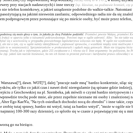
rwery przy stacjach nadawczych) i inne rzeczy
[np. klawisze, na podstawie brzmień, czy 
o nie telefon komórkowy, a jakieś urządzenie podobne do walkie-talkie. Natomiast t
ożytującą na jakimś nieswoim zasilaniu; odpowiedniego radia nie da się znaleźć
zem podprogowym przez poruszające się po mieście osoby, być może przez telefon,
)
podniosą się może głosy o tym, że jakoby
ja
chcę Polaków podzielić
. Przemówi pewnie Wałęsa, przemówi Kwa
 frakcji w oparciu tylko o tożsamość pokrzywdzonego. Powinni tego w ogóle zabronić. Albo: "bo nie takie ważn
 wychylać się z uczciwością w przypadku powszechnego łapówkarstwa wówczas nie będę. W ogóle nie wyobrażam s
, ale nie o tym, czy w ogóle należy identyfikować i piętnować sprawców, z wszelkimi między nimi możliwym
" (ale to w ostateczności). Sprzymierzeńców w prokuraturach i sądach mają gotowych. Może nie ścigajmy bicia 
aną). Trochę jak w informatyce, gdzie 255 zwiększone o 1 równa się 0. Inne argumenty: bo polityczne, bo Pol
(np. jakieś tam naciski biznesowe, bo ten ich biznes to przecież pierwsze i kardynalne prawo człowieka) i wi
arszawa[?], dawn. WOT[?], dalej "pracuje nade mną" bardzo konkretnie, siląc się 
w, ale tylko co jakiś czas i nawet dość nieregularnie (są spisane gdzie indziej),
jściu z Grochowskiej na pl. Szembeka, jak mówili o czymś bardzo nietypowym i do
ej wprawdzie trochę pode mnie, ale przez zupełnie nieznane mi osoby i znalezionej
 Alter Ego KaeN'a, "Na tych osiedlach dochodzi nocą do zbrodni" i inne takie, czę
ie zrobię tutaj sprawy, bardzo mi wstyd; tutaj za bardzo wstyd", "może w ogóle nie
ynajmniej 100-300 razy dziennie), co splotło się w czasie z pojawiającymi się u 
worzą go na bieżąco.