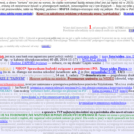
e), a słowo "tortura" nie jest na wyrost, bo ciężko wytrzymać każdą minutę (choć jest już lepiej niż w 2013).
, zresztą ich ministrowie bywali w przestępczych mediach, nieszczególnie się z tym kryjących — boją się tyl
a też pracowników, także na Wiejskiej; państwo i
MAFIA
śledząco-niszcząca stały się jednym. Nie tylko w Pols
zina zabita przez szpitale
] [
Kogo i co zakulisowo spiskiem wykreowała grupa 'watykańska'
] [
Kontakt
1
Wizyt dziś (nowych):
, od początku 2015:
107882
(różnych
Powtórne odwiedziny tych samych osób nie są liczone. [
FO
ało tu od kwietnia 2018 r. Człowiek
w przestrzeni publicznej
nie ma już w ogóle żadnej prywatności? A przecież ma np. swoje myśli, 
słuchowej", gdyż był taki cykl Warszawskiego Ośrodka Telewizyjnego "Detektyw warszawski" podprogowo sugerujący swym tytułem "leg
tego, co miałoby niby wybawiać od winy:
[
rozwiń...
]
|
nagrania audio
|
tony
foto/wideo
, tzw
żek
, jest m.in. nasz bank oraz zagraniczny patrol policji: rozbój)
wa
" itp.: w kabinie dźwiękoszczelnej 40 dB, 2014-11-17) |
WYŁĄCZ dźwięk
|
(Nie odczujesz w
ręca)
|
Drobne ZAPISKI życiowe
— zobacz, co się działo! Często ważne |
Nie zgadzam się na 
|
*HOT* Sprawdzam
budynki
związane z premierem i PO.
Nowe wideo Piotra >>
ARTIA!!!
ja
(to m. in. dlatego nie można szkodzić świadkom:
art.
2
in fine
,
preambuła+5+30
,
13(!)
[zakaz 
, 54 ust. 1, radary: 73+
demokratyzm
— pogrubiony druk 
owa, bo z rozdz. 1, a nie tylko prawo ludności]
RZE Z "TAJNYM"
|
Masowe
najścia na mieście.
Przemarsze szpiegów
na WIDEO
(dowód, więc
zez kilkanaście minut
, że też jest zamieszana w przestępstwa podsłuchowe przeciwko Niżyńskiemu.
"
Można
zrobić
nstytucji
).
|
Jan Paweł II:
tajemnica w sprawie telewizji powinna być i jest obecnie sprzeczna z konstytucją polską
.
NIKARZY.
Czas na akcję
"wytłumacz babci, dlaczego nie głosować na PiS"
.
|
Siatka związana z TVP
:
pokoje
dla a
szkania do wynajęcia
, np. w Internecie (Gumtree.pl, OtoDom.pl = Allegro.pl, Domiporta.pl = GazetaDom.p
orów, miejscowość),
mogą działać w trybie cenzurowanym lub wolnym
. Jak dotąd (czy: przez lata) przez 99% czasu dz
ystemu okazuje się niemożliwe, zamiast tego serwis może doradzać kontakt z pośrednikiem mieszkaniowym (koniec ko
kontaktu ze spółdzielnią, prowadzi to w prostej drodze do wejścia w
kryminalizację remontowo-podsłuchową
(o zam
ąsiadom, którzy zgodzili się pomagać w przestępczym procederze inwigilowania komputera użyczając mieszkania, of
kryminalizacja ta następuje chyba zawsze z bardzo istotnym udziałem pośrednika, który ma za sprawą skarbówki ko
t na stronie internetowej. A zatem:
o sprawie w TVP najłatwiej dowiedzieć się u pośrednika albo nawet od razu 
UJE NA TO DOWODY) WE WSZYSTKICH POSZCZEGÓLNYCH SPRAWACH
. Padało też nieraz o przyjmow
bno weszli z rządem, aby zagarniać sobie podatek zamiast go płacić. Dla wielu w pracy w mych sprawach nie liczy si
wników
: by świadczyli usługi niskiej jakości lub następował zupełny brak kontaktu (choć to może dla nich normalne,
kontaktowość, nieobecność w trakcie trwania umowy lub w ogóle nieprzyjmowanie zlecenia, występują też nienatura
(postrzeganie sprawy jako przegranej lub poważnie zagrożonej z mojej rzekomo winy, bez podstawy prawnej a nawet w
). To chyba z powodu regularnego popełniania przywłaszczenia VAT-u zniżają się do tego wszystkiego. W odróżnien
incydenty są przecież w aktach sądowych.