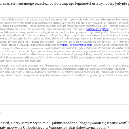
lemu, elementarnego przecież, bo dotyczącego legalności ustawy, robiąc jedynie
Oczywiście nie ma co w takich warunkach marzyć o śnie. Agresywnie wykrzykiwane jakieś typowe kretynizmy, t
r excellence wyszła sędzina na najwyższym piętrze, czy cholera wie kto, i powiedziała mi "niestety", po czym 
owy na posiedzeniu – bo to niby ja miałbym coś tam mówić (że same przestępstwa itd.) – sędzina Sądu Okręgo
ychiatryku (to z kolei sąd wołomiński, czyli podwarszawski, zob. wpis "
Sędzina od szpitala
...") [szczególna
 tylko tam wchodzę, podobnie trochę jak na poczcie (to z kolei przejścia z lipca-listopada). Ponadto scenki
 od nich jakbym był ich jakimś kolegą w rodzaju "pożałujesz tego" i jeszcze konkretniej o słuchających "cór
iakowskiej 100 tak było, bo i w sądzie na Marszałkowskiej cała obsługa, włącznie z biurem podawczym i czytel
zanej. Tortura grała też w Sądzie Najwyższym – nagrane, ale to się nie nadaje na dowód winy – i w jednym z
, jakaś idiotka z wózkiem i papierosem (papieros to
symbol "niekojarzenia mnie"
[może nawet kłamliwego] się 
) naprzeciwko dokładnie, gdy wchodziłem do budynku (to chyba miało
 i niejasnych publikacjach internetowych sprzed lat]
z tych tortur, co już często bywa pod znakiem zapytania, to czeka mnie po pierwsze robienie ze mnie wariata l
«hostessą»". I te ich wszelkie idiotyczne nic mnie nie obchodzące (zgadnijcie, czemu?) problemy zbiorowe. Pr
[edit2 Teraz zapewne jakiś podsłuch(? cynk?) w biurze nrów 118913, pani musiała mnie poinformować, że dziw
dym razie jest chyba mój podsłuch.]
mogły mieć miejsce te przestępstwa. Dowody na to mam wyłącznie pośrednie, jeśli zgodzicie się tak to potrak
 Północ, że "trochę się zagalopowałem"; Warszawa-Śródmieście, gdzie pan zapewne prokurator "dogadał" – co
ż może lepiej nie"), było to bodajże w styczniu 2013, tortura dopiero zaczynała się, jeszcze tego nie odbierał
e się, skuteczniejsze, wciąganie we współsprawstwo, więc nie zdziwiłbym się, gdyby oprócz komend i komisaria
h]
dzień, a przy samym wynajmie – jakimś podobno "dogadywaniu się finansowym" z k
stały motyw na Chłopickiego w Warszawie) jakaś dziewczyna, pod nr 7.