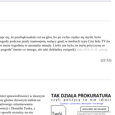
e się, że przebąkiwałem coś na głos, bo po cichu ciężko się myśli, było
pogody podczas jazdy tramwajem, walący grad, w mediach typu City Info TV (te
 po może tygodniu te anomalie minęły. I żeby nie było, że mylę przyczynę ze
ś pogoda" (może co innego, ale taki dokładny związek).
[edit 2014-11-16: później
(22:52)
nister sprawiedliwości w dawnym
 się głośne dziwnym trafem na
-mailowego szturmowania
wencji i Donalda Tuska, z
w sposób wyraźny na nie