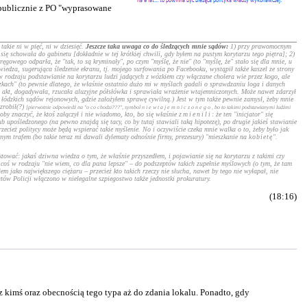
 publicznie z PO "wyprasowane
akie ni w pięć, ni w dziesięć.
Jeszcze taka uwaga co do śledzących mnie sądów:
1) przy prawomocnym
się schowała do gabinetu [dokładnie w tej krótkiej chwili, gdy byłem na pustym korytarzu tego piętra]; 2)
wego odparła, że "tak, to są kryminały", po czym "myślę, że nie" (to "myślę, że" stało się dla mnie, u
 wiedza, sugerująca śledzenie ekranu, tj. mojego surfowania po Facebooku, wystąpił także kaszel ze strony
 w rodzaju podstawianie na korytarzu ludzi jadących z wózkiem czy włączane cholera wie przez kogo, ale
eczkach" (to pewnie dlatego, że właśnie ostatnio dużo mi w myślach gadali o sprawdzaniu loga i danych
nią akt, dogadywała, rzucała aluzyjne półsłówka i sprawiała wrażenie wtajemniczonych. Może nawet zdarzył
 łódzkich sądów rejonowych, gdzie założyłem sprawę cywilną.) Jest w tym także pewnie zamysł, żeby mnie
zrobił(?)
[pierwotnie odpowiedź na "o co chodzi???", symbol
niewtajemniczonego
, bo to takimi podstawianymi ludźmi
by znaczyć, że ktoś załączył i nie wiadomo, kto, bo się właśnie
zmienili
: że ten "inicjator" się
ub upośledzonego (na pewno znajdą się tacy, co by tutaj stawiali taką hipotezę), po drugie jakieś stawianie
zecież politycy może będą wspierać takie myślenie. No i oczywiście czeka mnie walka o to, żeby było jak
nym trafem (bo takie teraz mi dawali dylematy odnośnie firmy, prezesury) "mieszkanie na
kobietę
".
tować: jakaś dziwna wiedza o tym, że właśnie przyszedłem, i pojawianie się na korytarzu z takimi czy
ś w rodzaju "nie wiem, co dla pana lepsze" – do podszeptów takich zupełnie myślowych (o tym, że tam
em jako największego ciężaru – przecież kto takich rzeczy nie słucha, nawet by tego nie wyłapał, nie
tów Policji włączono w nielegalne szpiegostwo także jednostki prokuratury.
(18:16)
imś oraz obecnością tego typa aż do zdania lokalu. Ponadto, gdy