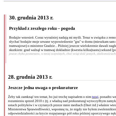
30. grudnia 2013 r.
Przykład z zeszłego roku – pogoda
Bodajże wrzesień. Coraz wyraźniej nadają mi myśli. Teraz w związku z remon
słychać bodajże moje urwane wypowiedzenie "gra" w domu (mieszkam sam ocz
tramwajowe) o ministrze Gradzie... Później jeszcze wielokrotnie dawali nagł
skutkiem: grad walnął w tramwaj dokładnie (kwestia kilku(nastu) sekund [p
jeszcze chyba powtarzano, w mniej oczywistych, choć wciąż dość jasnych, okolicznościach
28. grudnia 2013 r.
Jeszcze jedna uwaga o prokuraturze
Żeby tak zamknąć ten temat, bo już trochę napisałem o nim
tutaj
, ponadto w
rozumieniu sprzed 2010 r. (tj. z władzą nad prokuraturą) wytoczyłbym zamyk
ustach polityków i w czytanych przeze mnie mediach (Onet itd.) właśnie wt
Ministerstwa Sprawiedliwości, wspomnę tu, że nigdy nie byłem zwolennikiem
odpowiedzialności za krycie rozpętanego pół roku później uporczywego nęka