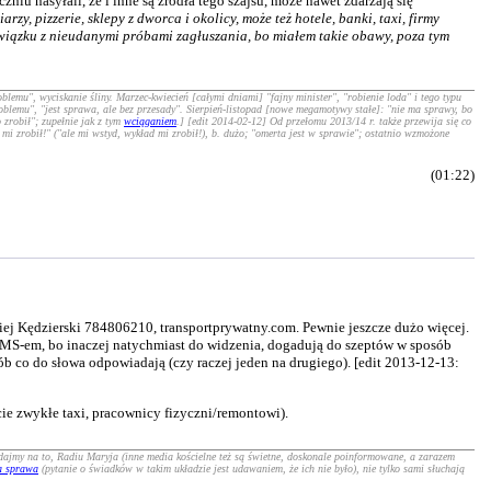
iu nasyłali, że i inne są źródła tego szajsu, może nawet zdarzają się
zy, pizzerie, sklepy z dworca i okolicy, może też hotele, banki, taxi, firmy
związku z nieudanymi próbami zagłuszania, bo miałem takie obawy, poza tym
blemu", wyciskanie śliny. Marzec-kwiecień [całymi dniami] "fajny minister", "robienie loda" i tego typu
roblemu", "jest sprawa, ale bez przesady". Sierpień-listopad [nowe megamotywy stałe]: "nie ma sprawy, bo
 zrobił"; zupełnie jak z tym
wciąganiem
.] [edit 2014-02-12] Od przełomu 2013/14 r. także przewija się co
 mi zrobił!" ("ale mi wstyd, wykład mi zrobił!), b. dużo; "omerta jest w sprawie"; ostatnio wzmożone
(01:22)
ej Kędzierski 784806210, transportprywatny.com. Pewnie jeszcze dużo więcej.
ia SMS-em, bo inaczej natychmiast do widzenia, dogadują do szeptów w sposób
ób co do słowa odpowiadają (czy raczej jeden na drugiego). [edit 2013-12-13:
cie zwykłe taxi, pracownicy fizyczni/remontowi).
, dajmy na to, Radiu Maryja (inne media kościelne też są świetne, doskonale poinformowane, a zarazem
a sprawa
(pytanie o świadków w takim układzie jest udawaniem, że ich nie było), nie tylko sami słuchają