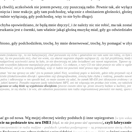
 chwili), aczkolwiek nie jestem pewny, czy puszczają radio. Pewnie tak, ale wyłąc
lnięcia i inne reakcje, gdy tam podchodzę, włącznie z obniżaniem głośności, głośn
neralnie wyłączają, gdy podchodzę, więc to nie było długo).
chyba opowiedziano, że będą mnie dręczyć, i że należy nic nie robić, ma tak zosta
eszkania jest z ósemki, tam właśnie jakąś głośną muzykę miał, gdy go odwiedziałem, 
iono, gdy podchodziłem, trochę, by mnie denerwować, trochę, by pomagać w złym 
em (stukania itp., to nie halucynacje), choć poruszam się cicho i generalnie nic tam sami nie robią, co bym 
c, by nie puszczała nic), choć nie wiem, czy akurat nagranie złapało najlepsze (tj. czy był przybliżony, kied
nadgorliwej uczciwości zaraz by było, że nie dowierzają mi jako świadkowi ani nawet nagraniom. Typowe są 
zede wszystkim faktyczne manipulacje przy głośności. Co ciekawe, z rury CO nie idzie prawie nic albo w ogóle 
uchiwać, nie ja to zresztą publikuję, więc ci ludzie nie powinni mieć prawa tego słuchać.
at "nie ma sprawy za seks" (co tu pomoże jakieś Nie), wcześniej popis w kościele, gdzie niby przyznali się d
ciele (zlokalizowałem dźwięk i upewniłem się) sfotografowałem, zresztą była chyba z rodziną, ponadto nawet
palca i odkrywając w ten sposób kod, co może czasem się udać, bo zamek MI-430 jest idiotycznie zrobiony i zm
o jakieś kamery). Ponadto nagrane jazdy taksówkami MPT, oni też włączają ten przekaz (nie wiem, czy taksówk
łączone ze sobą bloki są wypełnione dźwiękiem
(jeszcze czasem idzie np. przez otwarty balkon w kuchni), jes
zywano, że się słucha i że wie, ale odnośnie puszczania tam radia stuprocentowej pewności nie mam), sporo i
pisać go od nowa. Wg mojej obecnej wiedzy podsłuch (i inne szpiegostwo
[w tym wska
icie na podstawie tzw. nru IMEI
, czyli fabryczn
[błąd, to nie jest przez sieć operatora]
 rzeczywistości te radia mafijne – podsłuch i przekaz podprogowy – są przepuszczane siecią chy
dy Stołecznej czy odpowiedniej wojewódzkiej
, w której uzysk
[raczej robią to w TVP]