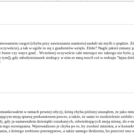
towaniem czegoś (chyba przy zawieszaniu namiotu) nasłali mi myśli o prądzie. Zdaj
ywiście), a tak w ogóle to się z gradientów wzięło. Efekt? Nagle jakieś zmiany 
e burze czy wręcz grad... Wcześniej oczywiście całe miesiące nic takiego nie było,
o tym]), gdy młodzieniaszek siedzący w nim ze mną rzucił coś w rodzaju "fajna dzi
]
zmiankowałem w ramach pewnej edycji, którą chyba później usunąłem, że jako mi
ającym moją sprawę prokuratorom proces, a także, że samo to rozdzielenie zrobiło
edy, gdy ja namawiałem dziesiątki oszukanych, odwiedzających moją stronę, do e
 tego rozwiązania. Wprowadzono je chyba po to, by zwolnić ministra, a w konsek
nia, z którego zrobiono przestępstwo, a także samego śledzenia, bo przecież ono 