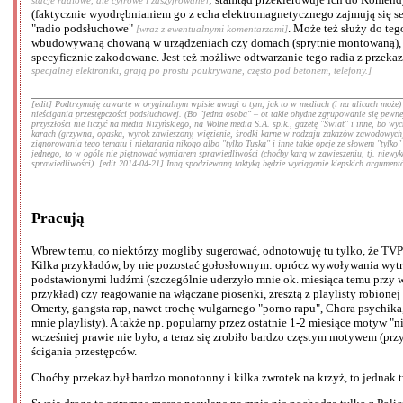
(faktycznie wyodrębnianiem go z echa elektromagnetycznego zajmują się se
"radio podsłuchowe"
. Może też służy do teg
[wraz z ewentualnymi komentarzami]
wbudowywaną chowaną w urządzeniach czy domach (sprytnie montowaną), pas
specyficznie zakodowane. Jest też możliwe odtwarzanie tego radia z przeka
specjalnej elektroniki, grają po prostu poukrywane, często pod betonem, telefony.]
[edit] Podtrzymuję zawarte w oryginalnym wpisie uwagi o tym, jak to w mediach (i na ulicach może
nieścigania przestępczości podsłuchowej. (Bo "jedna osoba" – ot takie ohydne zgrupowanie się pewnej
przyszłości nie liczyć na media Niżyńskiego, na Wolne media S.A. sp.k., gazetę "Świat" i inne, bo
karach (grzywna, opaska, wyrok zawieszony, więzienie, środki karne w rodzaju zakazów zawodowych)
zignorowania tego tematu i niekarania nikogo albo "tylko Tuska" i inne takie opcje ze słowem "tylko
jednego, to w ogóle nie piętnować wymiarem sprawiedliwości (choćby karą w zawieszeniu, tj. niewykon
sprawiedliwości). [edit 2014-04-21] Inną spodziewaną taktyką będzie wyciąganie kiepskich argumentów 
Pracują
Wbrew temu, co niektórzy mogliby sugerować, odnotowuję tu tylko, że TVP W
Kilka przykładów, by nie pozostać gołosłownym: oprócz wywoływania wytryskó
podstawionymi ludźmi (szczególnie uderzyło mnie ok. miesiąca temu przy we
przykład) czy reagowanie na włączane piosenki, zresztą z playlisty robion
Omerty, gangsta rap, nawet trochę wulgarnego "porno rapu", Chora psychika,
mnie playlisty). A także np. popularny przez ostatnie 1-2 miesiące motyw "n
wcześniej prawie nie było, a teraz się zrobiło bardzo częstym motywem (prz
ścigania przestępców.
Choćby przekaz był bardzo monotonny i kilka zwrotek na krzyż, to jednak t