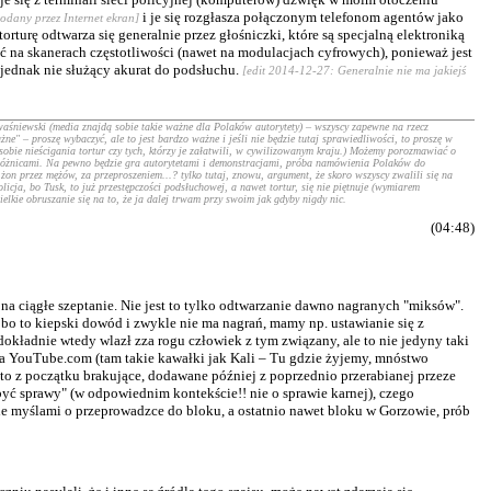
i je się rozgłasza połączonym telefonom agentów jako
podany przez Internet ekran]
orturę odtwarza się generalnie przez głośniczki, które są specjalną elektroniką
 na skanerach częstotliwości (nawet na modulacjach cyfrowych), ponieważ jest
 jednak nie służący akurat do podsłuchu.
[edit 2014-12-27: Generalnie nie ma jakiejś
śniewski (media znajdą sobie takie ważne dla Polaków autorytety) – wszyscy zapewne na rzecz
e" – proszę wybaczyć, ale to jest bardzo ważne i jeśli nie będzie tutaj sprawiedliwości, to proszę w
obie nieścigania tortur czy tych, którzy je załatwili, w cywilizowanym kraju.) Możemy porozmawiać o
i różnicami. Na pewno będzie gra autorytetami i demonstracjami, próba namówienia Polaków do
żon przez mężów, za przeproszeniem...? tylko tutaj, znowu, argument, że skoro wszyscy zwalili się na
icja, bo Tusk, to już przestępczości podsłuchowej, a nawet tortur, się nie piętnuje (wymiarem
elkie obruszanie się na to, że ja dalej trwam przy swoim jak gdyby nigdy nic.
(04:48)
na ciągłe szeptanie. Nie jest to tylko odtwarzanie dawno nagranych "miksów".
 bo to kiepski dowód i zwykle nie ma nagrań, mamy np. ustawianie się z
kładnie wtedy wlazł zza rogu człowiek z tym związany, ale to nie jedyny taki
 na YouTube.com (tam takie kawałki jak Kali – Tu gdzie żyjemy, mnóstwo
sto z początku brakujące, dodawane później z poprzednio przerabianej przeze
 być sprawy" (w odpowiednim kontekście!! nie o sprawie karnej), czego
mnie myślami o przeprowadzce do bloku, a ostatnio nawet bloku w Gorzowie, prób