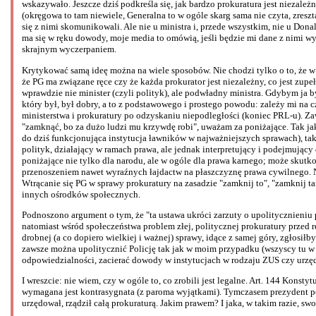
wskazywało. Jeszcze dziś podkreśla się, jak bardzo prokuratura jest niezależ
(okręgowa to tam niewiele, Generalna to w ogóle skarg sama nie czyta, zresztą
się z nimi skomunikowali. Ale nie u ministra i, przede wszystkim, nie u Donal
ma się w ręku dowody, moje media to omówią, jeśli będzie mi dane z nimi w
skrajnym wyczerpaniem.
Krytykować samą ideę można na wiele sposobów. Nie chodzi tylko o to, że w E
że PG ma związane ręce czy że każda prokurator jest niezależny, co jest zup
wprawdzie nie minister (czyli polityk), ale podwładny ministra. Gdybym ja by
który był, był dobry, a to z podstawowego i prostego powodu: zależy mi n
ministerstwa i prokuratury po odzyskaniu niepodległości (koniec PRL-u). Z
"zamknąć, bo za dużo ludzi mu krzywdę robi", uważam za poniżające. Tak ja
do dziś funkcjonująca instytucja ławników w najważniejszych sprawach), tak
polityk, działający w ramach prawa, ale jednak interpretujący i podejmujący
poniżające nie tylko dla narodu, ale w ogóle dla prawa karnego; może skut
przenoszeniem nawet wyraźnych łajdactw na płaszczyznę prawa cywilnego. 
Wtrącanie się PG w sprawy prokuratury na zasadzie "zamknij to", "zamknij 
innych ośrodków społecznych.
Podnoszono argument o tym, że "ta ustawa ukróci zarzuty o upolitycznieniu 
natomiast wśród społeczeństwa problem złej, politycznej prokuratury przed r
drobnej (a co dopiero wielkiej i ważnej) sprawy, idące z samej góry, zgłosiłby
zawsze można upolitycznić Policję tak jak w moim przypadku (wszyscy tu w W
odpowiedzialności, zacierać dowody w instytucjach w rodzaju ZUS czy urzęd
I wreszcie: nie wiem, czy w ogóle to, co zrobili jest legalne. Art. 144 Kons
wymagana jest kontrasygnata (z paroma wyjątkami). Tymczasem prezydent po
urzędował, rządził całą prokuraturą. Jakim prawem? I jaka, w takim razie,