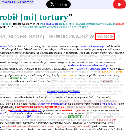
u możesz wspomóc
|
robił [mi] tortury
"
 śledzenie).
Bardzo ważna WWW!
Od
ponad 30 lat
każdy dom jest dla władz przezroczysty i słyszalny,
zobacz,
ZIE INDZIEJ.
I
nie
jestem gołosłowny. Wszystko jest tu dalej udowodnione.
IA, BIZNES,
SĄDY
). DOWÓD ZNAJDŹ W
RAMCE
podsłuchuje
, w Polsce i za granicą, bardzo wysoko poumieszczanymi
radarami szumowymi
zdolnymi do
)
.
Zdalny podsłuch "ciała" na żywo
, podążający półautomatycznie za osobą, jest przy tym odbierany
cujący akurat przy monitoringu lub podglądzie ekranu w mieszkaniu obok (np. zwykły chętny na to personel
t.
(Ponadto TVP ma też dostęp do podsłuchów na łącza telekomunikacyjne domowe i serwerowe za
ać się do elektroniki, m. in. do procesorów. Prawdziwa tragedia humanitarna i totalne poniżanie, do
 wśród przestępców stowarzyszonych, jest zatem dostęp na żywo do podglądu ekranu za pomocą np.
zeregowi agenci tego typowo raczej nie widzą na żywo)
, a
rozkradanie ma charakter totalny
i dotyczy
a się (sygnalizować wchodzenie do budynku i opuszczanie go) —
szefowie wszystkich szefów
wprowadzili
 nieegzekwowanie podatku i korzyści; za Tuska taki postęp, że aż podnieśli VAT(!!!))
.
Od X/2010 Piotr
o pod pozorem jakiejś studenckiej draki), tak, by
dokuczała
mu obecność plotkarzy-obmawiaczy czy
owa przy
MONITORINGU
raz na jakiś czas, oprócz innych zajęć takich pracowników, czyli typowo np.
do tego)
, a także przez państwo i
media
(TVP nasyła szpiegów, organizuje występki/
zbrodnie
oraz
w na Facebooku
[obserwują to m. in. przedstawiciele mediów i zaangażowani podsłuchowo ludzie z firm
iary, a także o tamtejszej komórce podsłuchowej w sąsiedztwie, z komputerem i odbiornikiem fal, oraz
rmowymi na ulicach]
; Piotrowi mafia się
prezentuje na każdym kroku
, od lat, jak gdyby plotkował o nim
wne czy przejściowe blokady komunikacji tekstowej np. stron ogłoszeniowych czy randkowych — tym
zestępców
— a także władze i obsługa firm (w tym dużych państwowych) w Polsce i za granicą —
żdym kroku,
codziennie
, niby to o czym innym lub do kolegi —
zawsze kto inny i w najróżniejszych
 2010
coraz gorsze
rodzaje
masowych prześladowań
są skoordynowane w skali
światowej
(sic!)
,
zy podsłuchu) z
warszawskiej komórki kryminalnej TVP
(studio D na pl. Powstańców Warszawy?)
,
onelu,
spółdzielni mieszkaniowych
, pośredników,
właścicieli
i
sąsiadów
, od czego uciec się nie dało;
owy
(!!!): manipuluje myślami, a także nie daje szans, by myśleć samemu).
(Radio to — nadawane przez
 się włącza? Otóż po
1997 r.
robiono w tym celu masowe
REMONTY
bloków, wszelkich urzędów, sklepów
dgórnie). "Całej" Polsce można centralnie sterować umysłami, choćby delikatnie.)
Stało się to OD
dźce, wielogłosowe, natarczywie szeptane i wrzaskliwe ścieżki dźwięku 24/7 obezwładniają umysł i
i
wszędobylskie drągi żelbetowe z odcinkami chipowymi katują całe osiedla
(zwł. w Warszawie).
stop i przy progu słyszalności, po części słyszalny (bez choćby 10s przerwy — nie udało się uciec); TV i