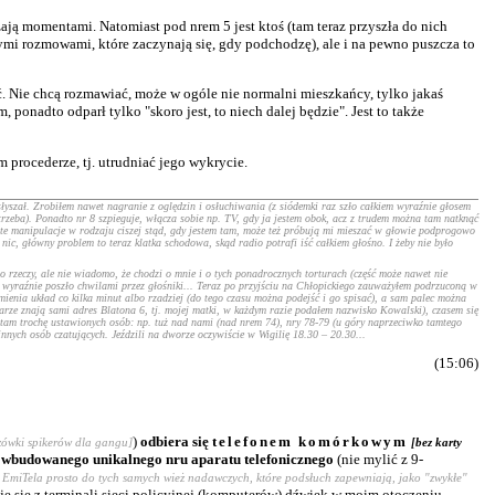
zają momentami. Natomiast pod nrem 5 jest ktoś (tam teraz przyszła do nich
ymi rozmowami, które zaczynają się, gdy podchodzę), ale i na pewno puszcza to
ć. Nie chcą rozmawiać, może w ogóle nie normalni mieszkańcy, tylko jakaś
ponadto odparł tylko "skoro jest, to niech dalej będzie". Jest to także
procederze, tj. utrudniać jego wykrycie.
słyszał. Zrobiłem nawet nagranie z oględzin i osłuchiwania (z siódemki raz szło całkiem wyraźnie głosem
y trzeba). Ponadto nr 8 szpieguje, włącza sobie np. TV, gdy ja jestem obok, acz z trudem można tam natknąć
te manipulacje w rodzaju ciszej stąd, gdy jestem tam, może też próbują mi mieszać w głowie podprogowo
nic, główny problem to teraz klatka schodowa, skąd radio potrafi iść całkiem głośno. I żeby nie było
o rzeczy, ale nie wiadomo, że chodzi o mnie i o tych ponadrocznych torturach (część może nawet nie
 wyraźnie poszło chwilami przez głośniki... Teraz po przyjściu na Chłopickiego zauważyłem podrzuconą w
ienia układ co kilka minut albo rzadziej (do tego czasu można podejść i go spisać), a sam palec można
arze znają sami adres Blatona 6, tj. mojej matki, w każdym razie podałem nazwisko Kowalski), czasem się
t tam trochę ustawionych osób: np. tuż nad nami (nad nrem 74), nry 78-79 (u góry naprzeciwko tamtego
nnych osób czatujących. Jeździli na dworze oczywiście w Wigilię 18.30 – 20.30...
(15:06)
)
odbiera się
telefonem komórkowym
zówki spikerów dla gangu]
[bez karty
ie wbudowanego unikalnego nru aparatu telefonicznego
(nie mylić z 9-
ba EmiTela prosto do tych samych wież nadawczych, które podsłuch zapewniają, jako "zwykłe"
uje się z terminali sieci policyjnej (komputerów) dźwięk w moim otoczeniu