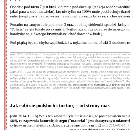
Obecnie pod nrem 7 jest ktoś, kto mnie podsłuchuje (reakcja w odpowiedniej
jakaś para w średnim wieku), kto nie tylko na 100% mnie podsłuchuje (kasz
radio (szepty szły bardzo wyraźnie stamtąd nie raz, a kilka razy, chociaż ge
Ponadto na samym dole pod nrem 3 oraz obok tej siódemki sąsiedzi, którym 
"Policja" zajęła lokale po eksmisji. (Najkrótsza droga po rurze do mojego mi
kandydat na głównego kryminalistę, choć dowodów brak.)
Pod piątką będzie chyba współudział w nękaniu, bo rozmówki 3-osobowe rob
[edit 2013-12-21] Z nru 7 i 5 na pewno to idzie i na pewno szpiegują pod drzwiami nawet o 3 nad ran
oraz szeptem, zresztą jeszcze niepewny jej winy rano 20tego jej powiedziałem o wadze problemu proszą
się na dźwięk. Oczywiście pewnie w ramach torpedowania śledztwa i może jakiegoś małego ziarenka 
(fajnie by było tak przekreślić wszystkie dowody ze świadka "na ucho", choćby były na pewno), ale pr
wątpliwości żadnych: od teraz żadnej z osób bywających na Bogusławskiego 37 nie pozwalam się podsł
[edit 2013-12-25] Na kilka dni przyjechałem do Warszawy i byłem u mamy. Prawie całą noc do rana tem
uchwyciła, że to TVP Warszawa robi na żywo ze studia). Jednego ze sprawców puszczających to w koś
jednym pokoju na wierzchu kartkę ze zdjęciami butów na obcasie. Dostają się zapewne badając ruchy 
namierzyć np. przy korzystaniu z bankomatu/domofonu i później śledzić jego ruch podsłuchem (? alb
zgrywają(?), że nikogo teraz nie ma do wysłania itd.
Na Blatona 6 co najmniej aż 3 11-piętrowe po
sąsiada) – stamtąd na pewno szło – także nr 107 na 11-tym (tam chyba papugowano takie szepty i oka
Jak robi się podsłuch i torturę – od strony mas
[edit 2014-10-16] Wpis ten zawierał tyle nieścisłości, że postanowiłem na
, co zapewnia kontrolę dostępu ("materiał" jest drastyczny): mianow
SIM]
cyfrowym nrem telefonu). Dzwonią zapewne np. na nr 112
[
edit 2015-02-25
: w
; stamtąd przekierowuje ich do Komen
stacje radiowe, ale cyfrowe i zaszyfrowane]