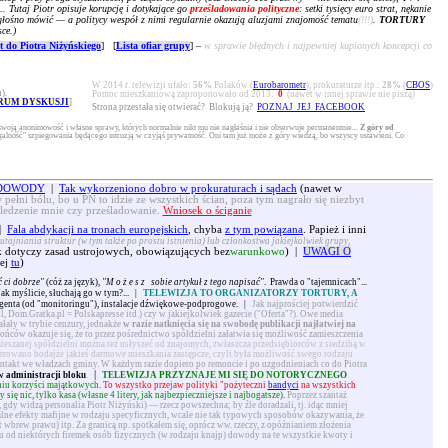
.. Tutaj Piotr opisuje korupcję i dotykające go
prześladowania polityczne
: setki tysięcy euro strat, nękanie
ko głośno mówić — a politycy wespół z nimi regularnie okazują aluzjami znajomość tematu
(!!!)
.
TORTURY
ce.)
 do Piotra Niżyńskiego
] [
Lista ofiar grupy
] –
w sprawie błędnych i najpewniej kupionych koncepcji co
W 2014 r. telewizji ufało:
56%
Polaków (
Eurobarometr
), prokuraturze itp.:
28%
(
CBOS
)
).
Pomoc mieszkaniową zaproponowało od 2013:
0
(nawet w innej sprawie nie piszą)
RUM DYSKUSJI
]
Strona przestała się otwierać? Blokują ją?
POZNAJ JEJ FACEBOOK
swoją anonimowość i własne sprawy, których normalnie nikt mu nie nagłaśnia i nie obserwuje permanentnie...
Z góry od
alność" szpiegowania będącego intruzją w czyjąś prywatność. Oni tam już może z góry wiedzą, bo wszyscy ustawieni. Co
. DOWODY
|
Tak wykorzeniono dobro w prokuraturach i sądach
(nawet w
 pełni bólu, bo u PN to idzie ze wszystkich ścian, poza tym nagrało się niezbyt
śledzenie mnie czy prześladowanie.
Wniosek o ściganie
|
Fala abdykacji na tronach europejskich
, chyba
z tym powiązana
. Papież i inni
utajniania struktur (w tym także po prostu istnienia) lub członkostwa jakiejkolwiek grupy,
dotyczy zasad ustrojowych, obowiązujących bez
warunkowo
) |
UWAGI O
ej
tu
)
 ci dobrze"
(cóż za język),
"
Możesz
sobie artykuł z tego napisać"
. Prawda o "tajemnicach"...
 Jak myślicie, słuchają go w tym?...
|
TELEWIZJA TO ORGANIZATORZY TORTURY, A
genta (od "monitoringu"), instalacje dźwiękowe-podprogowe.
|
Jak najprościej potwierdzić
l, Dom.Gratka.pl = Polskapresse itd.) czy w jakiejkolwiek gazecie ("Oferta"?). Owe media
iałały w trybie cenzury, jednakże
w razie natknięcia się na swobodę publikacji najłatwiej na
ńców okazuje się, że to przez pośrednictwo spółdzielni załatwia się możliwość zamieszczenia
ieszanej spółdzielni można też usłyszeć od znajomych, zwłaszcza przedsiębiorców z siedzibą w
erowano bodajże jakieś darmowe mieszkania zastępcze, czyli była możliwość swego rodzaju
ntakt we władzach gminy. W każdym razie dopiero po remoncie i po uzgodnieniach co do Piotra
|
w administracji bloku
.
TELEWIZJA PRZYZNAJE MI SIĘ DO NOTORYCZNEGO
aniu korzyści majątkowych.
To wszystko przejaw polityki "pożyteczni
bandyci
na wszystkich
ę nic, tylko kasa (własne 4 litery, jak najbezpieczniejsze i najbogatsze).
Poprzez szantaż
 gdy widzą personalia Piotr Niżyński) — rzecz powszechna; by źle doradzali, tj. idąc mniej
lne efekty mafijne w rodzaju specyficznych, wcale nie tak typowych sposobów okazywania, że
brew prawu) itp. Za granicą np. spotkałem się, oprócz ww. rzeczy, z opóźnianiem złożenia
iu od niektórych firemek osób fizycznych (w rodzaju knajp) dowody na te wszystkie kwoty i