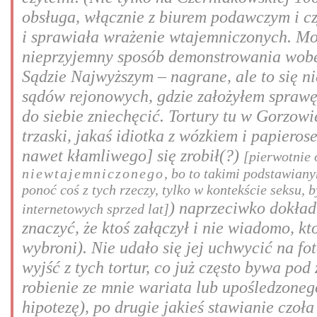
obsługa, włącznie z biurem podawczym i cz
i sprawiała wrażenie wtajemniczonych. Może
nieprzyjemny sposób demonstrowania wobec
Sądzie Najwyższym – nagrane, ale to się n
sądów rejonowych, gdzie założyłem sprawę 
do siebie zniechęcić. Tortury tu w Gorzowi
trzaski, jakaś idiotka z wózkiem i papiero
nawet kłamliwego] się zrobił(?)
[pierwotnie 
niewtajemniczonego
, bo to takimi podstawian
ponoć coś z tych rzeczy, tylko w kontekście seksu,
) naprzeciwko dokład
internetowych sprzed lat]
znaczyć, że ktoś załączył i nie wiadomo, kt
wybroni). Nie udało się jej uchwycić na fot
wyjść z tych tortur, co już często bywa po
robienie ze mnie wariata lub upośledzonego
hipotezę), po drugie jakieś stawianie czoł