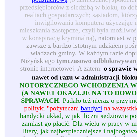
przedsiębiorców z siedzibą w bloku, to d
realiach gospodarczych; sąsiadom, którz
inwigilowania komputera użyczając 
mieszkania zastępcze, czyli była możliwoś
w konspirację kryminalną)
, natomiast w 
zawsze z bardzo istotnym udziałem pośr
władzach gminy. W każdym razie dopie
Niżyńskiego
tymczasowo odblokowywan
stronie internetowej. A zatem:
o sprawie w
nawet od razu w administracji blok
NOTORYCZNEGO WCHODZENIA W 
(A NAWET OKAZUJE NA TO DOW
SPRAWACH
. Padało też nieraz o przy
polityki "pożyteczni
bandyci
na wszystkic
bandycki układ, w jaki liczni sędziowie p
zamiast go płacić. Dla wielu w pracy w my
litery, jak najbezpieczniejsze i najbogatsz