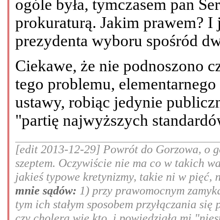
ogóle była, tymczasem pan Ser
prokuraturą. Jakim prawem? I 
prezydenta wyboru spośród d
Ciekawe, że nie podnoszono c
tego problemu, elementarnego 
ustawy, robiąc jedynie public
"partię najwyższych standardó
[edit 2013-12-29] Powrót do Gorzowa, o go
szeptem. Oczywiście nie ma co w takich w
jakieś typowe kretynizmy, takie ni w pięć, 
mnie sądów:
1) przy prawomocnym zamykan
tym ich stałym sposobem przyłączania się 
czy cholera wie kto, i powiedziała mi "nie