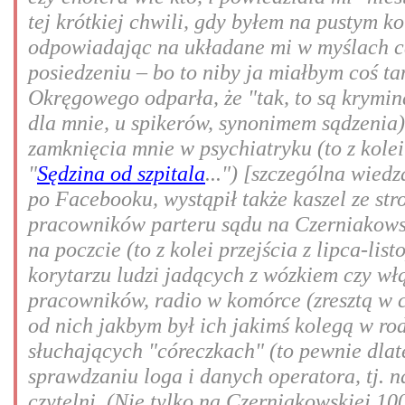
tej krótkiej chwili, gdy byłem na pustym ko
odpowiadając na układane mi w myślach c
posiedzeniu – bo to niby ja miałbym coś ta
Okręgowego odparła, że "tak, to są kryminał
dla mnie, u spikerów, synonimem sądzenia
zamknięcia mnie w psychiatryku (to z kolei
"
Sędzina od szpitala
...") [szczególna wied
po Facebooku, wystąpił także kaszel ze str
pracowników parteru sądu na Czerniakowsk
na poczcie (to z kolei przejścia z lipca-li
korytarzu ludzi jadących z wózkiem czy włą
pracowników, radio w komórce (zresztą w c
od nich jakbym był ich jakimś kolegą w rodz
słuchających "córeczkach" (to pewnie dlat
sprawdzaniu loga i danych operatora, tj. n
czytelni. (Nie tylko na Czerniakowskiej 10