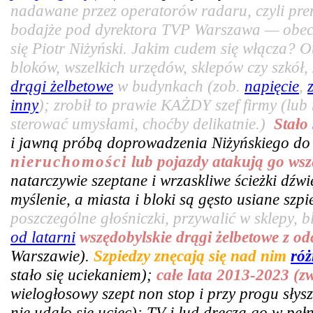
nadawane przez operatorów radaru, czyli pr
bodajże pod dyrektora TVP Warszawa — obecn
się Piotr Niżyński. Jakim cudem się włącza? 
bloków, wszelkich urzędów, sklepów czy szkó
drągi żelbetowe
w budynkach (zob.
napięcie
,
inny
); zrobił to prawie KAŻDY szef firmy (lub
sterować umysłami, choćby delikatnie.)
Stało
i jawną próbą doprowadzenia Niżyńskiego do
nieruchomości
lub pojazdy atakują go wsz
natarczywie szeptane i wrzaskliwe ścieżki dźw
myślenie, a miasta i bloki są gęsto usiane sz
poszczególne głośniczki, przywalić w sklepy, bl
od latarni
wszędobylskie drągi żelbetowe z o
Warszawie).
Szpiedzy znęcają się nad nim
róż
stało się uciekaniem);
całe lata 2013-2023 (z
wielogłosowy szept non stop i przy progu słys
nie udało się uciec); TV i lud dręczą go w pe