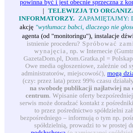
powinna być i jest obecnie sprzeczna z ko
|
TELEWIZJA TO ORGANIZ
INFORMATORZY.
ZAPAMIĘTAJMY: 
akcję
"wytłumacz babci, dlaczego nie gło
agenta (od "monitoringu"), instalacje d
istnienie procederu?
Spróbować zamie
wynajęcia
, np. w Internecie (Gumt
GazetaDom.pl, Dom.Gratka.pl = Polskapre
Owe media ogłoszeniowe, zależnie od syt
administratorów, miejscowość),
mogą dzi
(czy: przez lata) przez 99% czasu działał
na swobodę publikacji najłatwiej na 
centrum
. Wpisanie oferty bezpośrednie
serwis może doradzać kontakt z pośredni
to przez pośrednictwo spółdzielni z
bezpośredniego – informują o tym np. pośr
spółdzielnią, prowadzi to w prostej 
podsłuchową
(o zamieszanej spółdzie