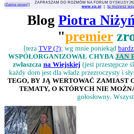
ZAPRASZAM DO ROZMÓW NA FORUM DYSKUSYJ
[
Zapisz stronę!
]
www.xp.pl
|
tu możesz w
Blog
Piotra Niży
"
premier
zro
[teza
TVP (?)
; wg mnie poniekąd
bard
WSPÓŁORGANIZOWAŁ CHYBA
JAN 
zwłaszcza
na Wiejskiej
(jest przestępcze 
każdy dom jest dla władz przezroczysty i sł
TEGO, BY JĄ WERTOWAĆ ZAMIAST
TEMATY, O KTÓRYCH NIE MOŻNA
gołosłowny. Wszystk