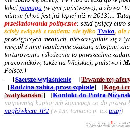
lokal
pomaga
(w tym państwowe), a słowo "tor
minutę (choć jest już lepiej niż w 2013)... Tut
prześladowania polityczne
: setki tysięcy euro
ścisły związek z rządem: nie tylko
Tuska
, ale
przestępczych mediach, nieszczególnie się z t
wespół z nimi regularnie okazują aluzjami zn
torturowaniu i śledzeniu to powszechne zadani
pracowników, także na Wiejskiej; państwo i
M
Polsce.)
— [
Szersze wyjaśnienie
] [
Trwanie tej afer
[
Rodzina zabita przez szpitale
] [
Kogo i c
'watykańska'
] [
Kontakt do Piotra Niżyńs
najpewniej kupionych koncepcji co do prawa ła
nagłówkiem JP2
(w tym temacie p. też
tutaj
)
1
Wizyt dziś (nowych):
, od początku 
Powtórne odwiedziny tych samych osób 