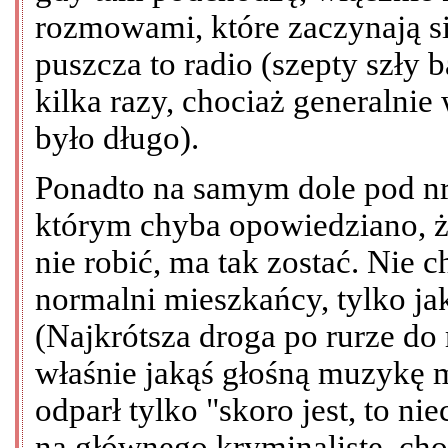
rozmowami, które zaczynają si
puszcza to radio (szepty szły 
kilka razy, chociaż generalnie
było długo).
Ponadto na samym dole pod nre
którym chyba opowiedziano, że
nie robić, ma tak zostać. Nie
normalni mieszkańcy, tylko jaka
(Najkrótsza droga po rurze do
właśnie jakąś głośną muzykę 
odparł tylko "skoro jest, to nie
na głównego kryminalistę, ch