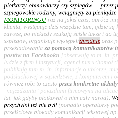
plotkarzy-obmawiaczy czy szpiegów — przez pr
szpiegowskie rodziny, wciągnięty za pieniądz
MONITORINGU
raz na jakiś czas, oprócz in
klienta, występuje dziś wszędzie tam, gdzie są
zawsze, bo niekiedy szukają ściśle także i do t
szpiegów, organizuje występki/
zbrodnie
oraz p
prześladowania
za pomocą komunikatorów it
postów na Facebooku
[obserwują to m. in. 
ludzie z firm i instytucji, agenci nieruchomośc
publikują tam m. in. informacje o ubiorze, mie
podsłuchowej w sąsiedztwie, z komputerem i od
również robi to często
przez konkretne układ
"najeżdżania" pojazdami firmowymi na ulicac
lat, jak gdyby plotkował o nim cały naród)
. W
przychylni też nie byli
(ponadto operatorzy po
przejściowe blokady komunikacji tekstowej np