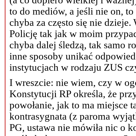
to do mediów, a jeśli nie on, to
chyba za często się nie dziej
Policję tak jak w moim przypa
chyba dalej śledzą, tak samo r
inne sposoby unikać odpowied
instytucjach w rodzaju ZUS cz
I wreszcie: nie wiem, czy w ogól
Konstytucji RP określa, że pr
powołanie, jak to ma miejsce 
kontrasygnata (z paroma wyją
PG, ustawa nie mówiła nic o k