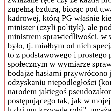
zupełną bzdurą, biorąc pod uw
kadrowej, którą PG właśnie ki
minister (czyli polityk), ale 
ministrem sprawiedliwości, w 
było, tj. miałbym od nich specja
to z podstawowego i prostego
społecznym w wymiarze sprawi
bodajże hasłami przywrócono j
odzyskaniu niepodległości (ko
narodem jakiegoś pseudozako
postępującego tak, jak w mojej
ludzi mu krzywdę robi", uważa