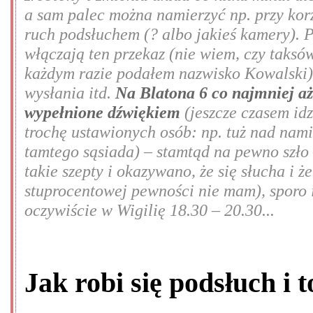
a sam palec można namierzyć np. przy kor
ruch podsłuchem (? albo jakieś kamery). 
włączają ten przekaz (nie wiem, czy taksów
każdym razie podałem nazwisko Kowalski),
wysłania itd.
Na Blatona 6 co najmniej aż
wypełnione dźwiękiem
(jeszcze czasem idz
trochę ustawionych osób: np. tuż nad nami
tamtego sąsiada) – stamtąd na pewno szło
takie szepty i okazywano, że się słucha i 
stuprocentowej pewności nie mam), sporo 
oczywiście w Wigilię 18.30 – 20.30...
Jak robi się podsłuch i 