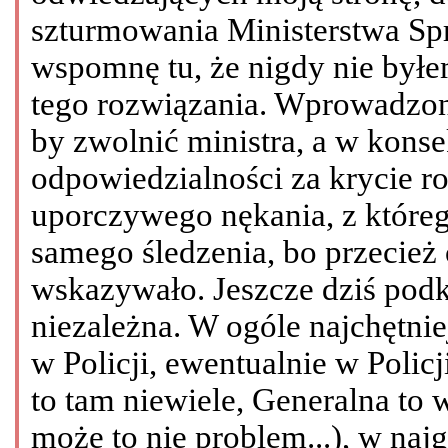
szturmowania Ministerstwa Sp
wspomnę tu, że nigdy nie był
tego rozwiązania. Wprowadzono
by zwolnić ministra, a w kons
odpowiedzialności za krycie r
uporczywego nękania, z któreg
samego śledzenia, bo przecież
wskazywało. Jeszcze dziś podkr
niezależna. W ogóle najchętnie
w Policji, ewentualnie w Polic
to tam niewiele, Generalna to 
może to nie problem...), w naj