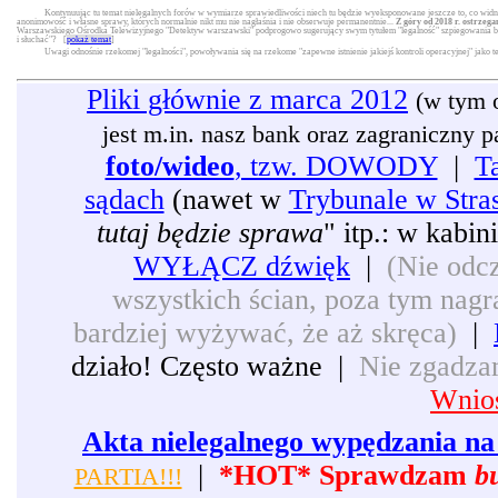
Kontynuując tu temat nielegalnych forów w wymiarze sprawiedliwości niech tu będzie wyeksponowane jeszcze to, co widni
anonimowość i własne sprawy, których normalnie nikt mu nie nagłaśnia i nie obserwuje permanentnie...
Z góry od 2018 r. ostrzega
Warszawskiego Ośrodka Telewizyjnego "Detektyw warszawski" podprogowo sugerujący swym tytułem "legalność" szpiegowania będą
i słuchać"? [
pokaż temat
]
Uwagi odnośnie rzekomej "legalności", powoływania się na rzekome "zapewne istnienie jakiejś kontroli operacyjnej" jako 
Pliki głównie z marca 2012
(w tym 
jest m.in. nasz bank oraz zagraniczny pat
foto/wideo
, tzw. DOWODY
|
T
sądach
(nawet w
Trybunale w Stra
tutaj będzie sprawa
" itp.: w kabi
WYŁĄCZ dźwięk
|
(Nie odcz
wszystkich ścian, poza tym nagra
bardziej wyżywać, że aż skręca)
|
działo! Często ważne |
Nie zgadzam
Wnios
Akta nielegalnego wypędzania na 
|
*HOT* Sprawdzam
b
PARTIA!!!