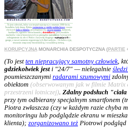
NIELEGALNIE.PL
albo
BANDYCITUSKA.COM
To jest człowiek, który wycierpiał najwięcej w ostatnim 1000-leciu.
Świadków były tłumy. Polska
zamieniona w piekło podsłuchowe
; rzesze
chciwych
ludzi z bloków
, przedsiębiorców,
recepcjonistek
, kelnerek,
bankierów, agentów nieruchomości,
dziennikarzy
, pracowników
marketów i stacji benzynowych za pieniądze
zawodowo
ćwiczących
zobojętnienie na zło w Polsce i krzywdę drugiego:
szpiegujących
w
gangu, a nawet samemu organizujących dlań sadyzm... On ledwo żyje,
strasznie zmęczony bezsennością i wrzaskliwą torturą.
KORUPCYJNA
MONARCHIA DESPOTYCZNA (
PARTIE
+
(To jest
ten niepracujący samotny człowiek
, k
gdziekolwiek jest
i "24/7" — nielegalnie
śledz
poumieszczanymi
radarami szumowymi
zdoln
obiektom
(obserwowanym jak w filmie Matrix 
przestrzeni lotniczej)
.
Zdalny podsłuch "ciała
przy tym odbierany specjalnym smartfonem (tra
Piotra zwłaszcza (czy w każdym razie chyba m
monitoringu lub podglądzie ekranu w mieszkan
klienta);
zorganizowano też
Piotrowi podgląd 