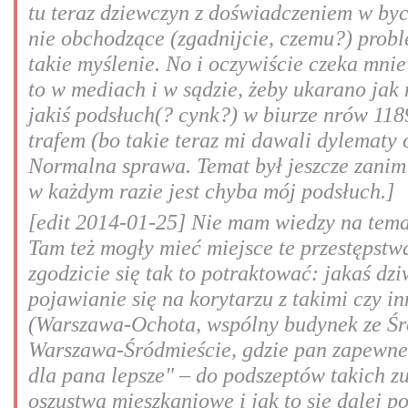
tu teraz dziewczyn z doświadczeniem w byci
nie obchodzące (zgadnijcie, czemu?) probl
takie myślenie. No i oczywiście czeka mnie
to w mediach i w sądzie, żeby ukarano jak 
jakiś podsłuch(? cynk?) w biurze nrów 11
trafem (bo takie teraz mi dawali dylematy 
Normalna sprawa. Temat był jeszcze zanim 
w każdym razie jest chyba mój podsłuch.]
[edit 2014-01-25] Nie mam wiedzy na temat
Tam też mogły mieć miejsce te przestępstw
zgodzicie się tak to potraktować: jakaś dz
pojawianie się na korytarzu z takimi czy 
(Warszawa-Ochota, wspólny budynek ze Śr
Warszawa-Śródmieście, gdzie pan zapewne 
dla pana lepsze" – do podszeptów takich z
oszustwa mieszkaniowe i jak to się dalej p