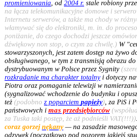
promieniowania
, od
2004 r.
stale robiony prze
na łącza telekomunikacyjne domowe i serwer
Internetu serwerów, a także ma chody w różny
włamywać się do elektroniki, m. in. do proce
poniżanie, do czego dochodzi jeszcze omówiony
dźwiękowy non stop, o czym za chwilę.)
W "cen
stowarzyszonych, jest zatem dostęp na żywo 
obsługiwanego, w tym z transmisją obrazu do 
dystrybuowanym w Polsce przez Sygnity
(szer
rozkradanie ma charakter totalny
i dotyczy n
Piotra oraz pomaganie telewizji w namierzan
(sygnalizować wchodzenie do budynku i opus
też
(podobno
z poparciem
papieży
)
, za PiS i 
państwowych i
mas
przedsiębiorców
(współud
za Tuska taki postęp, że aż podnieśli VAT(!!!))
coraz gorzej
nękany
— na zasadzie masowego 
odzywek (początkowo pod pozorem jakiejś stud