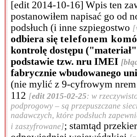
[edit 2014-10-16] Wpis ten zawi
postanowiłem napisać go od 
podsłuch (i inne szpiegostwo
[
odbiera się
telefonem kom
kontrolę dostępu ("materiał"
podstawie tzw. nru IMEI
[błą
fabrycznie wbudowanego unik
(nie mylić z 9-cyfrowym nrem
112
[
edit 2015-02-25
: w rzeczywist
podprogowy – są przepuszczane siec
nadawczych, które podsłuch zapewnia
; stamtąd przeki
i zaszyfrowane]
odpowiedniej wojewódzkiej