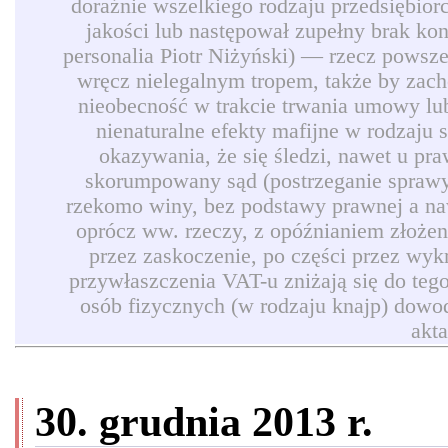
doraźnie wszelkiego rodzaju przedsiębio
jakości lub następował zupełny brak ko
personalia Piotr Niżyński) — rzecz powszec
wręcz nielegalnym tropem, także by zach
nieobecność w trakcie trwania umowy lub
nienaturalne efekty mafijne w rodzaju
okazywania, że się śledzi, nawet u pr
skorumpowany sąd (postrzeganie sprawy 
rzekomo winy, bez podstawy prawnej a naw
oprócz ww. rzeczy, z opóźnianiem złożen
przez zaskoczenie, po części przez wyk
przywłaszczenia VAT-u zniżają się do teg
osób fizycznych (w rodzaju knajp) dowod
akt
30. grudnia 2013 r.