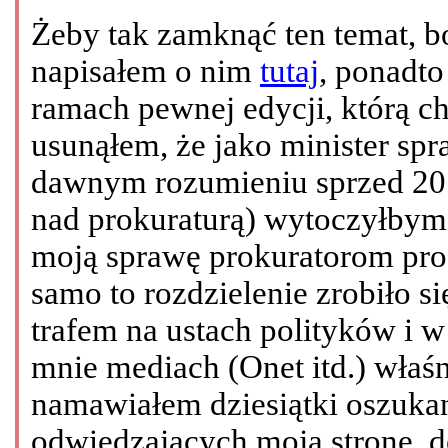
Żeby tak zamknąć ten temat, bo
napisałem o nim
tutaj
, ponadt
ramach pewnej edycji, którą c
usunąłem, że jako minister sp
dawnym rozumieniu sprzed 2010
nad prokuraturą) wytoczyłby
moją sprawę prokuratorom proc
samo to rozdzielenie zrobiło 
trafem na ustach polityków i 
mnie mediach (Onet itd.) właśn
namawiałem dziesiątki oszuka
odwiedzających moją stronę, 