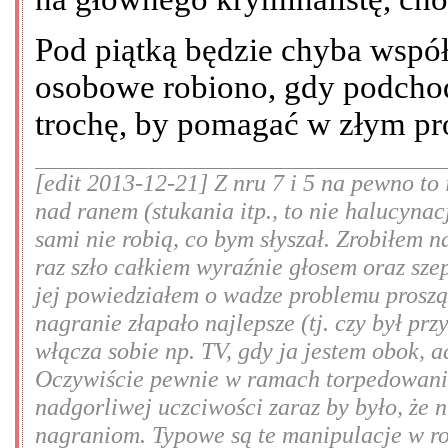
Pod piątką będzie chyba wspó
osobowe robiono, gdy podchod
trochę, by pomagać w złym pro
[edit 2013-12-21] Z nru 7 i 5 na pewno to
nad ranem (stukania itp., to nie halucynac
sami nie robią, co bym słyszał. Zrobiłem n
raz szło całkiem wyraźnie głosem oraz sze
jej powiedziałem o wadze problemu prosząc
nagranie złapało najlepsze (tj. czy był prz
włącza sobie np. TV, gdy ja jestem obok, 
Oczywiście pewnie w ramach torpedowania
nadgorliwej uczciwości zaraz by było, że 
nagraniom. Typowe są te manipulacje w rod