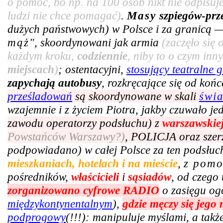
o pomoc, bo np. na 100 osób nikt nie odpisuje
ludzi nie chce pomagać)
.
Masy
szpiegów-prz
dużych państwowych) w Polsce i za granicą —
mąż
", skoordynowani jak armia
(zaczęło się
każdym kroku,
codziennie
, niby to o czym in
miejscach
)
; ostentacyjni,
stosujący teatralne g
zapychają autobusy
, rozkręcające się od ko
prześladowań
są skoordynowane w skali
świ
wzajemnie i z życiem Piotra, jakby czuwało j
zawodu operatorzy podsłuchu) z
warszawskie
Powstańców Warszawy?)
, POLICJA oraz szer
podpowiadano) w całej Polsce za ten podsłuc
mieszkaniach, hotelach i na mieście
,
z pom
pośredników,
właścicieli
i
sąsiadów
, od czego 
zorganizowano cyfrowe RADIO
o zasięgu og
międzykontynentalnym
),
gdzie męczy się jego
podprogowy
(!!!): manipuluje myślami, a tak