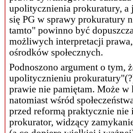
upolitycznienia prokuratury, a 
się PG w sprawy prokuratury n
tamto" powinno być dopuszcza
możliwych interpretacji prawa
ośrodków społecznych.
Podnoszono argument o tym, że
upolitycznieniu prokuratury"(?
prawie nie pamiętam. Może w 
natomiast wśród społeczeństwa 
przed reformą praktycznie nie 
prokurator, widzący zamykanie
(a co dopiero wielkiej i ważnej