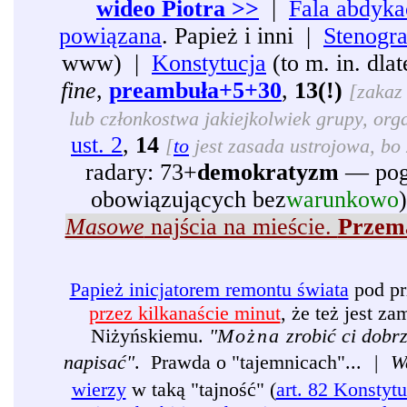
wideo Piotra >>
|
Fala abdyka
powiązana
. Papież i inni |
Stenogr
www) |
Konstytucja
(to m. in. dl
fine
,
preambuła+5+30
,
13(!)
[zakaz 
lub członkostwa jakiejkolwiek grupy, organ
ust. 2
,
14
[
to
jest zasada ustrojowa, bo 
radary: 73+
demokratyzm
— pogr
obowiązujących bez
warunkowo
Masowe
najścia na mieście.
Przema
Papież inicjatorem remontu świata
pod pr
przez kilkanaście minut
, że też jest 
Niżyńskiemu.
"
Można
zrobić ci dobr
napisać"
. Prawda o "tajemnicach"...
|
W
wierzy
w taką "tajność" (
art. 82 Konstytu