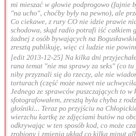
mi mieszać w głowie podprogowo (fajnie b
"na ucho", choćby były na pewno), ale prz
Co ciekawe, z rury CO nie idzie prawie ni
schodowa, skąd radio potrafi iść całkiem g
żadnej z osób bywających na Bogusławskie
zresztą publikuję, więc ci ludzie nie powi
[edit 2013-12-25] Na kilka dni przyjecha
rana temat "nie ma sprawy za seks" (co tu 
niby przyznali się do rzeczy, ale nie wiad
torturach (część może nawet nie uchwyciła
Jednego ze sprawców puszczających to w k
sfotografowałem, zresztą była chyba z rod
głośniki... Teraz po przyjściu na Chłopi
wierzchu kartkę ze zdjęciami butów na obc
odkrywając w ten sposób kod, co może cza
zrobiony i zmienia układ co kilka minut al