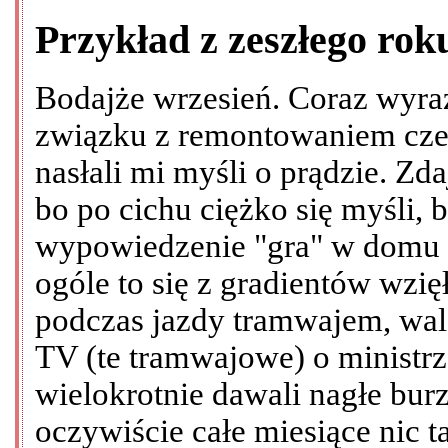
Przykład z zeszłego rok
Bodajże wrzesień. Coraz wyraź
związku z remontowaniem cze
nasłali mi myśli o prądzie. Zda
bo po cichu ciężko się myśli,
wypowiedzenie "gra" w domu 
ogóle to się z gradientów wzi
podczas jazdy tramwajem, wal
TV (te tramwajowe) o ministrze
wielokrotnie dawali nagłe burz
oczywiście całe miesiące nic t