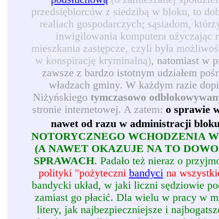
przedsiębiorców z siedzibą w bloku, to d
realiach gospodarczych; sąsiadom, którz
inwigilowania komputera użyczając 
mieszkania zastępcze, czyli była możliwoś
w konspirację kryminalną)
, natomiast w 
zawsze z bardzo istotnym udziałem pośr
władzach gminy. W każdym razie dopie
Niżyńskiego
tymczasowo odblokowywan
stronie internetowej. A zatem:
o sprawie w
nawet od razu w administracji blok
NOTORYCZNEGO WCHODZENIA W 
(A NAWET OKAZUJE NA TO DOW
SPRAWACH
. Padało też nieraz o przy
polityki "pożyteczni
bandyci
na wszystkic
bandycki układ, w jaki liczni sędziowie p
zamiast go płacić. Dla wielu w pracy w my
litery, jak najbezpieczniejsze i najbogatsz