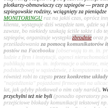
plotkarzy-obmawiaczy czy szpiegów — przez pr
szpiegowskie rodziny, wciągnięty za pieniądz
MONITORINGU
raz na jakiś czas, oprócz in
klienta, występuje dziś wszędzie tam, gdzie są
zawsze, bo niekiedy szukają ściśle także i do t
szpiegów, organizuje występki/
zbrodnie
oraz p
prześladowania
za pomocą komunikatorów it
postów na Facebooku
[obserwują to m. in. 
ludzie z firm i instytucji, agenci nieruchomośc
publikują tam m. in. informacje o ubiorze, mie
podsłuchowej w sąsiedztwie, z komputerem i od
również robi to często
przez konkretne układ
"najeżdżania" pojazdami firmowymi na ulicac
lat, jak gdyby plotkował o nim cały naród)
. W
przychylni też nie byli
(ponadto operatorzy po
przejściowe blokady komunikacji tekstowej np