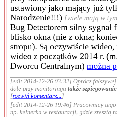
ustawiony jako mający już tyl
Narodzenie!!!)
[wiele mają w tym
Bug Detectorem silny sygnał f
blisko okna (nie z okna; koni
stropu). Są oczywiście wideo,
wideo z początków 2014 r. (m
Dworcu Centralnym)
można po
[edit 2014-12-26 03:32] Oprócz fałszywej 
dole przy monitoringu
także szpiegowani
[
rozwiń komentarz...
]
[edit 2014-12-26 19:46] Pracownicy tego 
np. kelnerka w restauracji, gdzie zresztą t