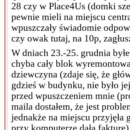
28 czy w Place4Us (domki sze
pewnie mieli na miejscu centra
wpuszczały świadomie odpowie
czy owak tutaj, na 10p, zagłus
W dniach 23.-25. grudnia był
chyba cały blok wyremontowan
dziewczyna (zdaje się, że głów
gdzieś w budynku, nie było je
przed wpuszczeniem mnie (pr
maila dostałem, że jest proble
jednakże na miejscu przyjęła 
przy komputerze dała fakturę