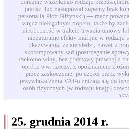
doraźnie wszelkiego rodzaju przedsiębio
jakości lub następował zupełny brak ko
personalia Piotr Niżyński) — rzecz powszec
wręcz nielegalnym tropem, także by zach
nieobecność w trakcie trwania umowy lub
nienaturalne efekty mafijne w rodzaju
okazywania, że się śledzi, nawet u pr
skorumpowany sąd (postrzeganie sprawy 
rzekomo winy, bez podstawy prawnej a naw
oprócz ww. rzeczy, z opóźnianiem złożen
przez zaskoczenie, po części przez wyk
przywłaszczenia VAT-u zniżają się do teg
osób fizycznych (w rodzaju knajp) dowod
akt
25. grudnia 2014 r.