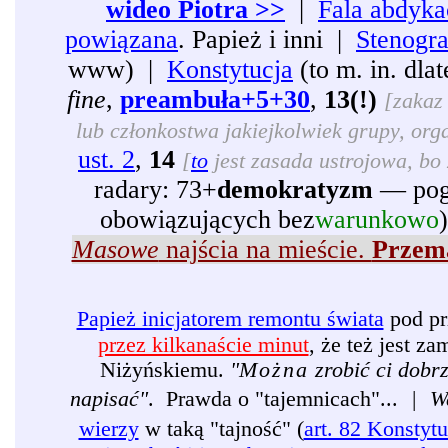
wideo Piotra >>
|
Fala abdyka
powiązana
. Papież i inni |
Stenogr
www) |
Konstytucja
(to m. in. dl
fine
,
preambuła+5+30
,
13(!)
[zakaz 
lub członkostwa jakiejkolwiek grupy, organ
ust. 2
,
14
[
to
jest zasada ustrojowa, bo 
radary: 73+
demokratyzm
— pogr
obowiązujących bez
warunkowo
Masowe
najścia na mieście.
Przema
Papież inicjatorem remontu świata
pod pr
przez kilkanaście minut
, że też jest 
Niżyńskiemu.
"
Można
zrobić ci dobr
napisać"
. Prawda o "tajemnicach"...
|
W
wierzy
w taką "tajność" (
art. 82 Konstytu