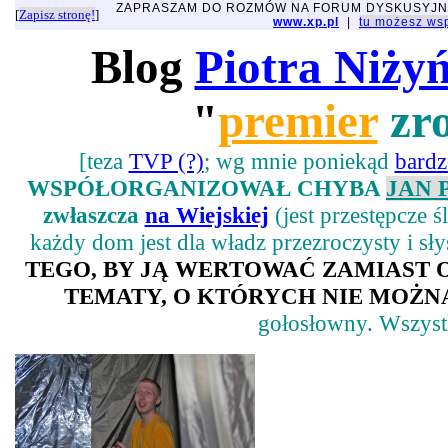
ZAPRASZAM DO ROZMÓW NA FORUM DYSKUSYJ
[
Zapisz stronę!
]
www.xp.pl
|
tu możesz w
Blog
Piotra Niży
"
premier
zro
[teza
TVP (?)
; wg mnie poniekąd
bard
WSPÓŁORGANIZOWAŁ CHYBA
JAN 
zwłaszcza
na Wiejskiej
(jest przestępcze 
każdy dom jest dla władz przezroczysty i sł
TEGO, BY JĄ WERTOWAĆ ZAMIAST
TEMATY, O KTÓRYCH NIE MOŻNA
gołosłowny. Wszystk