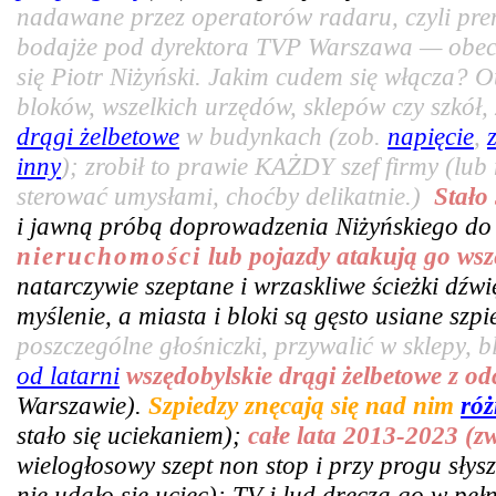
nadawane przez operatorów radaru, czyli pr
bodajże pod dyrektora TVP Warszawa — obecn
się Piotr Niżyński. Jakim cudem się włącza? 
bloków, wszelkich urzędów, sklepów czy szkó
drągi żelbetowe
w budynkach (zob.
napięcie
,
inny
); zrobił to prawie KAŻDY szef firmy (lub
sterować umysłami, choćby delikatnie.)
Stało
i jawną próbą doprowadzenia Niżyńskiego do
nieruchomości
lub pojazdy atakują go wsz
natarczywie szeptane i wrzaskliwe ścieżki dźw
myślenie, a miasta i bloki są gęsto usiane sz
poszczególne głośniczki, przywalić w sklepy, bl
od latarni
wszędobylskie drągi żelbetowe z o
Warszawie).
Szpiedzy znęcają się nad nim
róż
stało się uciekaniem);
całe lata 2013-2023 (z
wielogłosowy szept non stop i przy progu słys
nie udało się uciec); TV i lud dręczą go w pe