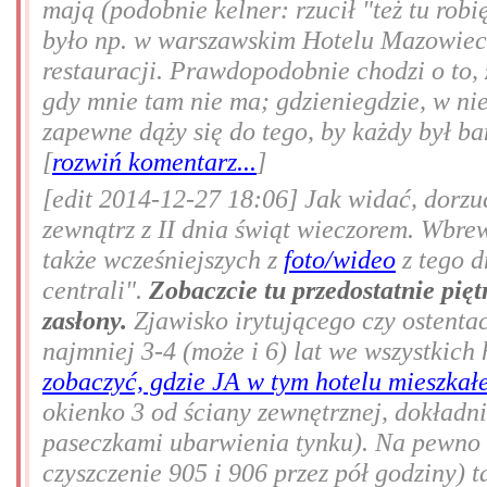
mają (podobnie kelner: rzucił "też tu rob
było np. w warszawskim Hotelu Mazowiec
restauracji. Prawdopodobnie chodzi o to, 
gdy mnie tam nie ma; gdzieniegdzie, w nie
zapewne dąży się do tego, by każdy był b
[
rozwiń komentarz...
]
[edit 2014-12-27 18:06] Jak widać, dorzu
zewnątrz z II dnia świąt wieczorem. Wbre
także wcześniejszych z
foto/wideo
z tego d
centrali".
Zobaczcie tu przedostatnie piętr
zasłony.
Zjawisko irytującego czy ostenta
najmniej 3-4 (może i 6) lat we wszystkich
zobaczyć, gdzie JA w tym hotelu mieszkał
okienko 3 od ściany zewnętrznej, dokładni
paseczkami ubarwienia tynku). Na pewno t
czyszczenie 905 i 906 przez pół godziny) 