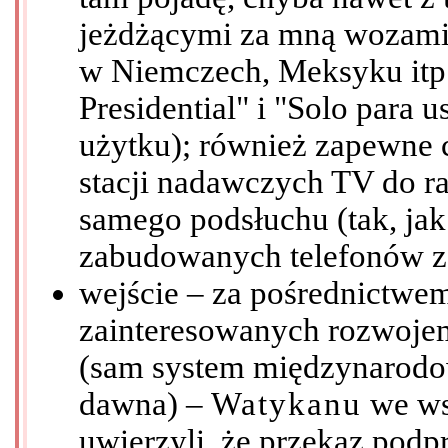
jeżdżącymi za mną wozami P
w Niemczech, Meksyku itp
Presidential" i "Solo para u
użytku); również zapewne 
stacji nadawczych TV do r
samego podsłuchu (tak, jak
zabudowanych telefonów za
wejście – za pośrednictwe
zainteresowanych rozwoje
(sam system międzynarodo
dawna) –
Watykanu
we ws
uwierzyli, że przekaz podp