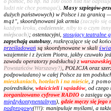
o pomoc, bo np. na 100 osób nikt nie odpisuje
ludzi nie chce pomagać)
.
Masy
szpiegów-prz
dużych państwowych) w Polsce i za granicą —
mąż
", skoordynowani jak armia
(zaczęło się
każdym kroku,
codziennie
, niby to o czym in
miejscach
)
; ostentacyjni,
stosujący teatralne g
zapychają autobusy
, rozkręcające się od ko
prześladowań
są skoordynowane w skali
świ
wzajemnie i z życiem Piotra, jakby czuwało j
zawodu operatorzy podsłuchu) z
warszawskie
Powstańców Warszawy?)
, POLICJA oraz szer
podpowiadano) w całej Polsce za ten podsłuc
mieszkaniach, hotelach i na mieście
,
z pom
pośredników,
właścicieli
i
sąsiadów
, od czego 
zorganizowano cyfrowe RADIO
o zasięgu og
międzykontynentalnym
),
gdzie męczy się jego
podprogowy
(!!!): manipuluje myślami, a tak