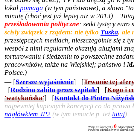
lokal
pomaga
(w tym państwowe), a słowo "tor
minutę (choć jest już lepiej niż w 2013)... Tut
prześladowania polityczne
: setki tysięcy euro
ścisły związek z rządem: nie tylko
Tuska
, ale
przestępczych mediach, nieszczególnie się z t
wespół z nimi regularnie okazują aluzjami zn
torturowaniu i śledzeniu to powszechne zadani
pracowników, także na Wiejskiej; państwo i
M
Polsce.)
— [
Szersze wyjaśnienie
] [
Trwanie tej afer
[
Rodzina zabita przez szpitale
] [
Kogo i c
'watykańska'
] [
Kontakt do Piotra Niżyńs
najpewniej kupionych koncepcji co do prawa ła
nagłówkiem JP2
(w tym temacie p. też
tutaj
)
0
Wizyt dziś (nowych):
, od początku 
Powtórne odwiedziny tych samych osób 