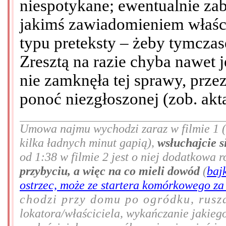
niespotykane; ewentualnie za
jakimś zawiadomieniem właści
typu preteksty – żeby tymcza
Zresztą na razie chyba nawe
nie zamknęła tej sprawy, prze
ponoć niezgłoszonej (zob. akta
Umowa najmu wychodzi zaraz w filmie 1 (g
kilka ładnych minut gapią),
wsłuchajcie s
od 1:38 w filmie 2 jest o niej dodatkowa
przybyciu, a więc na co mieli dowód
(
baj
ostrzec, może ze startera komórkowego za 
chodzi przy domu po ogródku, rusz
lokatora/właściciela, wykańczanie jakiego