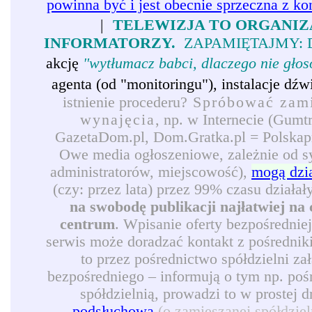
powinna być i jest obecnie sprzeczna z ko
|
TELEWIZJA TO ORGANIZ
INFORMATORZY.
ZAPAMIĘTAJMY: 
akcję
"wytłumacz babci, dlaczego nie gło
agenta (od "monitoringu"), instalacje d
istnienie procederu?
Spróbować zamie
wynajęcia
, np. w Internecie (Gumt
GazetaDom.pl, Dom.Gratka.pl = Polskapre
Owe media ogłoszeniowe, zależnie od syt
administratorów, miejscowość),
mogą dzi
(czy: przez lata) przez 99% czasu działał
na swobodę publikacji najłatwiej na 
centrum
. Wpisanie oferty bezpośrednie
serwis może doradzać kontakt z pośredni
to przez pośrednictwo spółdzielni z
bezpośredniego – informują o tym np. pośr
spółdzielnią, prowadzi to w prostej 
podsłuchową
(o zamieszanej spółdzie