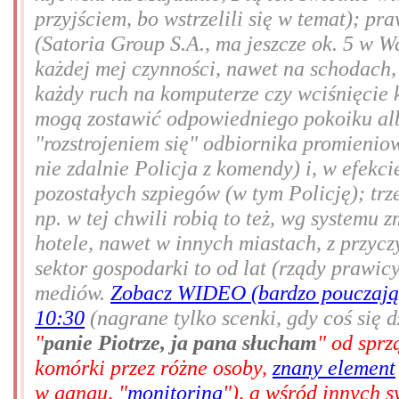
przyjściem, bo wstrzelili się w temat); pr
(Satoria Group S.A., ma jeszcze ok. 5 w W
każdej mej czynności, nawet na schodach,
każdy ruch na komputerze czy wciśnięcie k
mogą zostawić odpowiedniego pokoiku alb
"rozstrojeniem się" odbiornika promienio
nie zdalnie Policja z komendy) i, w efekc
pozostałych szpiegów (w tym Policję); trz
np. w tej chwili robią to też, wg systemu
hotele, nawet w innych miastach, z przy
sektor gospodarki to od lat (rządy prawic
mediów.
Zobacz WIDEO (bardzo pouczając
10:30
(nagrane tylko scenki, gdy coś się d
"
panie Piotrze, ja pana słucham
" od sprz
komórki przez różne osoby,
znany element
w gangu, "
monitoring
"), a wśród innych s