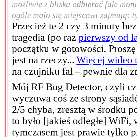
możliwie z bliska odbierać fale mon
ogóle mało się miejscowi zajmują: ty
Przecież te 2 czy 3 minuty be
tragedia (po raz
pierwszy od la
początku w gotowości. Proszę 
jest na rzeczy...
Więcej wideo t
na czujniku fal – pewnie dla z
Mój RF Bug Detector, czyli c
wyczuwa coś ze strony sąsiad
2/5 chyba, zresztą w środku p
to było [jakieś odległe] WiFi,
tymczasem jest prawie tylko p