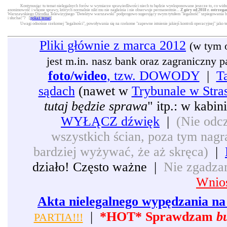
Kontynuując tu temat nielegalnych forów w wymiarze sprawiedliwości niech tu będzie wyeksponowane jeszcze to, co widni
anonimowość i własne sprawy, których normalnie nikt mu nie nagłaśnia i nie obserwuje permanentnie...
Z góry od 2018 r. ostrzega
Warszawskiego Ośrodka Telewizyjnego "Detektyw warszawski" podprogowo sugerujący swym tytułem "legalność" szpiegowania będą
i słuchać"? [
pokaż temat
]
Uwagi odnośnie rzekomej "legalności", powoływania się na rzekome "zapewne istnienie jakiejś kontroli operacyjnej" jako 
Pliki głównie z marca 2012
(w tym 
jest m.in. nasz bank oraz zagraniczny pat
foto/wideo
, tzw. DOWODY
|
T
sądach
(nawet w
Trybunale w Stra
tutaj będzie sprawa
" itp.: w kabi
WYŁĄCZ dźwięk
|
(Nie odcz
wszystkich ścian, poza tym nagra
bardziej wyżywać, że aż skręca)
|
działo! Często ważne |
Nie zgadzam
Wnios
Akta nielegalnego wypędzania na 
|
*HOT* Sprawdzam
b
PARTIA!!!