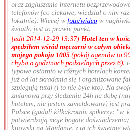
oraz zagłuszanie internetu bezprzewodow
telefonów (co ciekawe, wiedział o nim raz 
lokalnie). Więcej w
foto/wideo
w nagłówku
światło jest to prawie punkt.
[edit 2014-12-29 13:37]
Hotel ten w końc
spędziłem wśród męczarni w całym obiekc
mojego pokoju 1005
(pokój agentów to 90
chyba o godzinach podzielnych przez 6).
F
typowe ostatnio w różnych hotelach kont
już od lat skradania się i organizowane fa
szpiegują tutaj (i to nie byle kto). Na sw
zmianowa przy śledzeniu 24h na dobę (na
hotelem, nie jestem zameldowany) jest p
Polsce (gadali kilkakrotnie spikerzy: "
w k
potwierdzają moje bogate doświadczenia; 
kijowski na Majdanie, z tą ich świetnie w