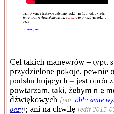
Pani w końcu łaskawie daje inny pokój, na 10p; odpowiada,
że
centrali wyłączyć nie mogą
, a
tortury
to w każdym pokoju
będą.
[
stenogram
]
Cel takich manewrów – typu s
przydzielone pokoje, pewnie 
podsłuchujących – jest oprócz
powtarzam, taki, żebym nie mó
dźwiękowych
[por.
obliczenie wy
; ani na chwilę
bazy
]
[edit 2015-0