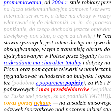
promieniowania
, od
2004 r.
stale robiony prze
na łącza telekomunikacyjne domowe i serwer
Internetu serwerów, a także ma chody w różny
włamywać się do elektroniki, m. in. do proce
poniżanie, do czego dochodzi jeszcze omówiony
dźwiękowy non stop, o czym za chwilę.)
W "cen
stowarzyszonych, jest zatem dostęp na żywo 
obsługiwanego, w tym z transmisją obrazu do 
dystrybuowanym w Polsce przez Sygnity
(szer
rozkradanie ma charakter totalny
i dotyczy n
Piotra oraz pomaganie telewizji w namierzan
(sygnalizować wchodzenie do budynku i opus
też
(podobno
z poparciem
papieży
)
, za PiS i 
państwowych i
mas
przedsiębiorców
(współud
za Tuska taki postęp, że aż podnieśli VAT(!!!))
coraz gorzej
nękany
— na zasadzie masowego 
odzywek (początkowo pod pozorem jakiejś stud