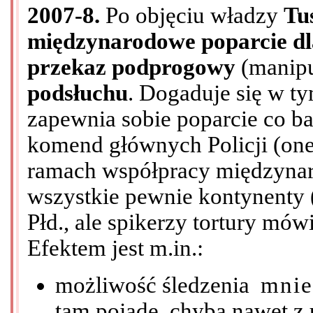
2007-8.
Po objęciu władzy
Tu
międzynarodowe poparcie dl
przekaz podprogowy
(manip
podsłuchu
. Dogaduje się w t
zapewnia sobie poparcie co b
komend głównych Policji (on
ramach współpracy międzynaro
wszystkie pewnie kontynenty 
Płd., ale spikerzy tortury mówi
Efektem jest m.in.:
możliwość śledzenia
mnie
tam pojadę, chyba nawet z 