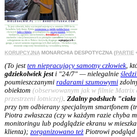
NIELEGALNIE.PL
albo
BANDYCITUSKA.COM
To jest człowiek, który wycierpiał najwięcej w ostatnim 1000-leciu.
Świadków były tłumy. Polska
zamieniona w piekło podsłuchowe
; rzesze
chciwych
ludzi z bloków
, przedsiębiorców,
recepcjonistek
, kelnerek,
bankierów, agentów nieruchomości,
dziennikarzy
, pracowników
marketów i stacji benzynowych za pieniądze
zawodowo
ćwiczących
zobojętnienie na zło w Polsce i krzywdę drugiego:
szpiegujących
w
gangu, a nawet samemu organizujących dlań sadyzm... On ledwo żyje,
strasznie zmęczony bezsennością i wrzaskliwą torturą.
KORUPCYJNA
MONARCHIA DESPOTYCZNA (
PARTIE
+
(To jest
ten niepracujący samotny człowiek
, k
gdziekolwiek jest
i "24/7" — nielegalnie
śledz
poumieszczanymi
radarami szumowymi
zdoln
obiektom
(obserwowanym jak w filmie Matrix 
przestrzeni lotniczej)
.
Zdalny podsłuch "ciała
przy tym odbierany specjalnym smartfonem (tra
Piotra zwłaszcza (czy w każdym razie chyba m
monitoringu lub podglądzie ekranu w mieszkan
klienta);
zorganizowano też
Piotrowi podgląd 