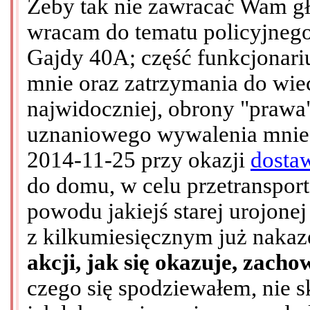
Żeby tak nie zawracać Wam g
wracam do tematu policyjnego 
Gajdy 40A; część funkcjonariu
mnie oraz zatrzymania do wiec
najwidoczniej, obrony "prawa
uznaniowego wywalenia mnie 
2014-11-25 przy okazji
dosta
do domu, w celu przetranspor
powodu jakiejś starej urojonej
z kilkumiesięcznym już naka
akcji, jak się okazuje, zach
czego się spodziewałem, nie sk