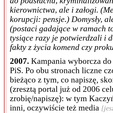
do podsłuchu, kryminalizowani
kierownictwa, ale i załogi. (M
korupcji: pensje.) Domysły, al
(postaci gadające w ramach to
tysiące razy je potwierdzali i
fakty z życia komend czy prok
2007.
Kampania wyborcza do Se
PiS. Po obu stronach liczne cz
bieżąco z tym, co napiszę, sk
(zresztą portal już od 2006 ce
zrobię/napiszę): w tym Kaczy
inni, oczywiście też media
[jes