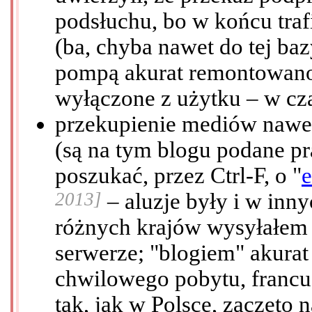
podsłuchu, bo w końcu traf
(ba, chyba nawet do tej baz
pompą akurat remontowano 
wyłączone z użytku – w cz
przekupienie mediów nawe
(są na tym blogu podane p
poszukać, przez Ctrl-F, o "
e
2013]
– aluzje były i w inny
różnych krajów wysyłałem
serwerze; "blogiem" akurat
chwilowego pobytu, francu
tak, jak w Polsce, zaczęto 