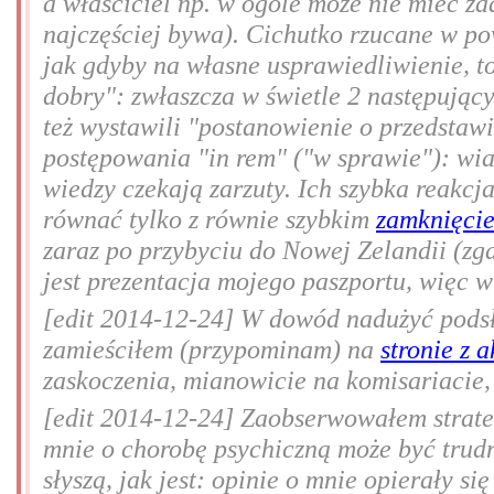
a właściciel np. w ogóle może nie mieć ża
najczęściej bywa). Cichutko rzucane w po
jak gdyby na własne usprawiedliwienie, to
dobry": zwłaszcza w świetle 2 następującyc
też wystawili "postanowienie o przedstawie
postępowania "in rem" ("w sprawie"): wia
wiedzy czekają zarzuty. Ich szybka reakcj
równać tylko z równie szybkim
zamknięcie
zaraz po przybyciu do Nowej Zelandii (zga
jest prezentacja mojego paszportu, więc w
[edit 2014-12-24] W dowód nadużyć podsł
zamieściłem (przypominam) na
stronie z 
zaskoczenia, mianowicie na komisariacie
[edit 2014-12-24] Zaobserwowałem strate
mnie o chorobę psychiczną może być trudn
słyszą, jak jest: opinie o mnie opierały s