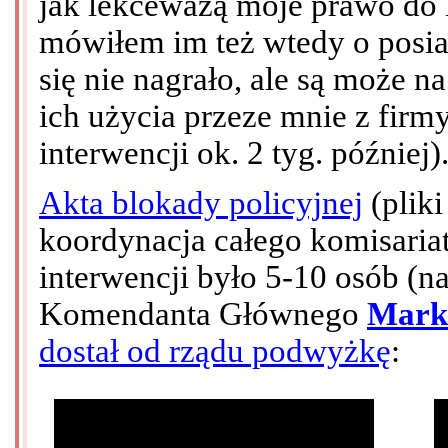
jak lekceważą moje prawo do 
mówiłem im też wtedy o posia
się nie nagrało, ale są może 
ich użycia przeze mnie z firm
interwencji ok. 2 tyg. później
Akta blokady policyjnej
(pliki
koordynacja całego komisariatu
interwencji było 5-10 osób (
Komendanta Głównego
Marka
dostał od rządu podwyżkę
: