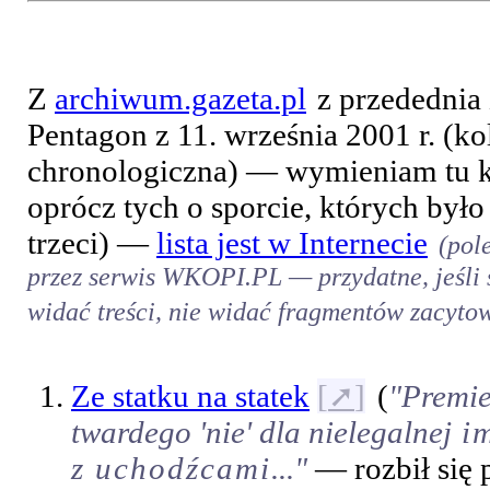
Z
archiwum.gazeta.pl
z przedednia
Pentagon z 11. września 2001 r. (
chronologiczna) — wymieniam tu 
oprócz tych o sporcie, których było
trzeci) —
lista jest w Internecie
(pol
przez serwis WKOPI.PL — przydatne, jeśli st
widać treści, nie widać fragmentów zacytow
Ze statku na statek
[
➚
]
(
"Premie
twardego 'nie' dla nielegalnej
im
z uchodźcami
..."
— rozbił się p