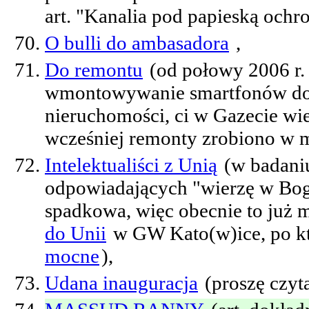
art. "Kanalia pod papieską ochro
O bulli do ambasadora
,
Do remontu
(od połowy 2006 r. 
wmontowywanie smartfonów do 
nieruchomości, ci w Gazecie wi
wcześniej remonty zrobiono w m
Intelektualiści z Unią
(w badani
odpowiadających "wierzę w Boga
spadkowa, więc obecnie to już m
do Unii
w GW Kato(w)ice, po kt
mocne
),
Udana inauguracja
(proszę czyta