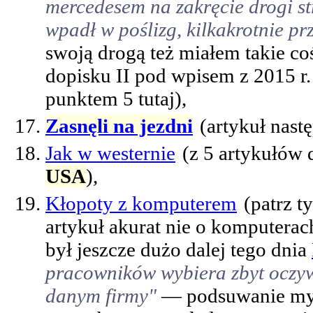
mercedesem na zakręcie drogi 
wpadł w poślizg, kilkakrotnie prz
swoją drogą też miałem takie c
dopisku II pod wpisem z 2015 r.
punktem 5 tutaj),
Zasnęli na jezdni
(artykuł nast
Jak w westernie
(z 5 artykułów 
USA
),
Kłopoty z komputerem
(patrz t
artykuł akurat nie o komputerac
był jeszcze dużo dalej tego dnia
pracowników wybiera zbyt oczyw
danym firmy"
— podsuwanie myln