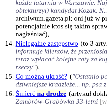
każda latarnia w Warszawie. Najw
obtekturzył) kandydat Kozak. N..
archiwum.gazeta.pl; oni już w pr
potencjalnie ktoś się takim spr
nagłaśniać),
Nielegalne zastępstwo
(to 3 art
informuje klientów, że przeniosł
teraz wpłacać kolejne raty za k
rzeczy"
),
Co można ukraść?
(
"Ostatnio p
dziwniejsze kradzieże... np. psa
Śmierć
na drodze
(artykuł dok
Zambrów-Grabówka 33-letni
[w