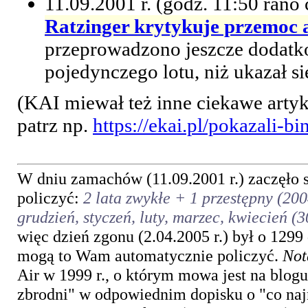
11.09.2001 r. (godz. 11:50 rano
Ratzinger krytykuje przemoc 
przeprowadzono jeszcze dodatko
pojedynczego lotu, niż ukazał si
(KAI miewał też inne ciekawe arty
patrz np.
https://ekai.pl/pokazali-b
W dniu zamachów (11.09.2001 r.) zaczęło 
policzyć:
2 lata zwykłe + 1 przestępny (200
grudzień, styczeń, luty, marzec, kwiecie
więc dzień zgonu (2.04.2005 r.) był o 1299 
mogą to Wam automatycznie policzyć.
Not
Air w 1999 r., o którym mowa jest na blog
zbrodni" w odpowiednim dopisku o "co naj