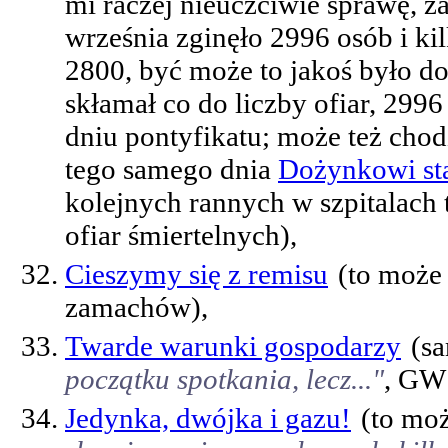
mi raczej nieuczciwie sprawę, 
września zginęło 2996 osób i kil
2800, być może to jakoś było d
skłamał co do liczby ofiar, 299
dniu pontyfikatu; może też cho
tego samego dnia
Dożynkowi st
kolejnych rannych w szpitalach 
ofiar śmiertelnych),
Cieszymy się z remisu
(to może 
zamachów),
Twarde warunki gospodarzy
(s
początku spotkania, lecz..."
, GW 
Jedynka, dwójka i gazu!
(to mo