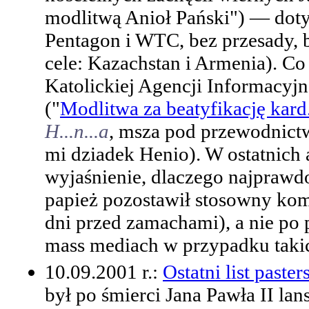
modlitwą Anioł Pański") — doty
Pentagon i WTC, bez przesady, bo
cele: Kazachstan i Armenia). Co
Katolickiej Agencji Informacyjn
("
Modlitwa za beatyfikację kard
H...n...a
, msza pod przewodnict
mi dziadek Henio). W ostatnich 
wyjaśnienie, dlaczego najprawd
papież pozostawił stosowny kom
dni przed zamachami), a nie po 
mass mediach w przypadku taki
10.09.2001 r.:
Ostatni list paste
był po śmierci Jana Pawła II l