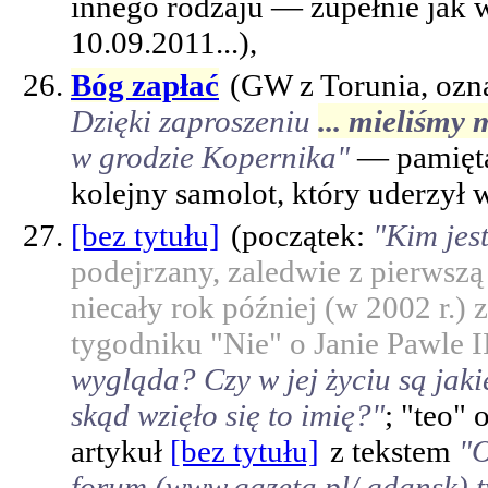
innego rodzaju — zupełnie jak w
10.09.2011...),
Bóg zapłać
(GW z Torunia, oz
Dzięki zaproszeniu
... mieliśmy
w grodzie Kopernika"
— pamiętaj
kolejny samolot, który uderzył 
[bez tytułu]
(początek:
"Kim jes
podejrzany, zaledwie z pierwszą 
niecały rok później (w 2002 r.) 
tygodniku "Nie" o Janie Pawle I
wygląda? Czy w jej życiu są ja
skąd wzięło się to imię?"
; "teo" 
artykuł
[bez tytułu]
z tekstem
"O
forum (www.gazeta.pl/ gdansk) 