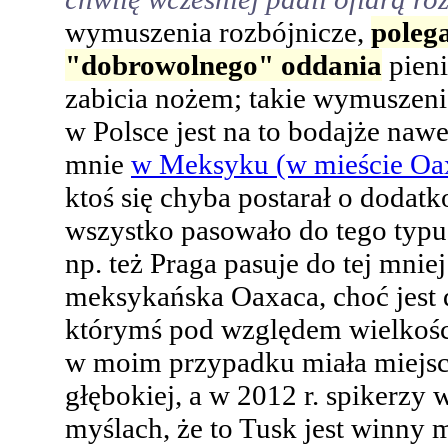
wymuszenia rozbójnicze,
poleg
"dobrowolnego" oddania
pien
zabicia nożem; takie wymuszenie
w Polsce jest na to bodajże na
mnie
w Meksyku (w mieście Oax
ktoś się chyba postarał o dodatk
wszystko pasowało do tego typu
np. też Praga pasuje do tej mniej
meksykańska Oaxaca, choć jest
którymś pod względem wielkości, 
w moim przypadku miała miejsce
głębokiej, a w 2012 r. spikerzy
myślach, że to Tusk jest win