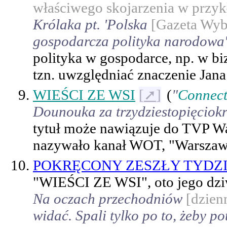
właściwego skojarzenia w przyk
Królaka pt. 'Polska
[Gazeta Wyb
gospodarcza polityka narodowa'
polityka w gospodarce, np. w b
tzn. uwzględniać znaczenie Jana
WIEŚCI ZE WSI
[
➚
]
(
"
Connect
Dounouka za trzydziestopięciok
tytuł może nawiązuje do TVP Wa
nazywało kanał WOT, "Warszaws
POKRĘCONY ZESZŁY TYDZ
"WIEŚCI ZE WSI", oto jego dziw
Na oczach przechodniów
[dzien
widać. Spali tylko po to, żeby po