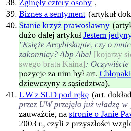
Zginęły cztery osoby
,
Biznes a sentyment
(artykuł dok
Stanie krzyż prawosławny
(arty
dużo dalej artykuł
Jestem jedy
"Księże Arcybiskupie, czy o m
zakonnicy? Abp Abel
[kojarzy s
swego brata Kaina]
: Oczywiście
pozycje za nim był art.
Chłopaki
dziewczyny z sąsiedztwa),
UW z SLD pod rękę
(art. dokła
przez UW przejęło już władzę
w 
zauważcie, na
stronie o Janie Pa
2003 r., czyli z przyszłości wzg