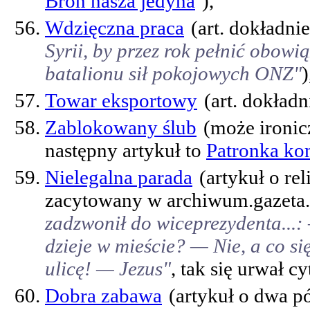
Broń nasza jedyna
),
Wdzięczna praca
(art. dokładni
Syrii, by przez rok pełnić obow
batalionu sił pokojowych ONZ"
)
Towar eksportowy
(art. dokładn
Zablokowany ślub
(może ironic
następny artykuł to
Patronka k
Nielegalna parada
(artykuł o re
zacytowany w archiwum.gazeta.
zadzwonił do wiceprezydenta...: 
dzieje w mieście? — Nie, a co si
ulicę! — Jezus"
, tak się urwał cy
Dobra zabawa
(artykuł o dwa p