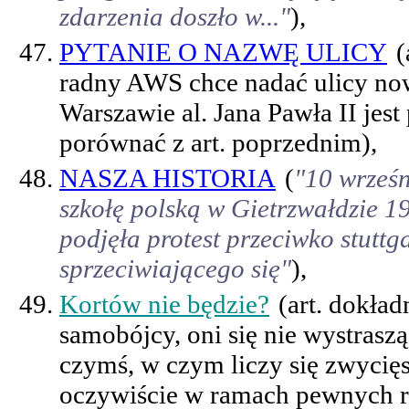
zdarzenia doszło w..."
),
PYTANIE O NAZWĘ ULICY
(
radny AWS chce nadać ulicy now
Warszawie al. Jana Pawła II jest
porównać z art. poprzednim),
NASZA HISTORIA
(
"10 wrześ
szkołę polską w Gietrzwałdzie 
podjęła protest przeciwko stutt
sprzeciwiającego się"
),
Kortów nie będzie?
(art. dokład
samobójcy, oni się nie wystraszą
czymś, w czym liczy się zwycięs
oczywiście w ramach pewnych r