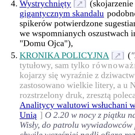
Wystrychnięty
[
➚
]
(skojarzenie
gigantycznym skandalu
podobno
spikerów potwierdzone sugestia
we wspomnianych oszustwach insp
"Domu Ojca"),
KRONIKA POLICYJNA
[
➚
]
(
tytułowy, sam tylko
równoważni
kojarzy się wyraźnie z dziwac
zastosowano wielkie litery, a u 
rozstrzelony druk, zresztą polec
Analitycy walutowi wsłuchani w
Unią
]
O 2.20 w nocy z piątku n
Wisły, do patrolu wywiadowców 
chwilę wcześniej padli ofiarą ro