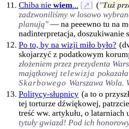
Chiba nie
wiem
...
[
➚
]
(
"
Tuż prz
zadzwoniliśmy w losowo wybrane 
planują"
— na peeewno tu na moj
nadinterpretacja, doszukiwanie si
Po to, by na wizji miło było?
(d
skojarzyć z podatkowym koru
złożeniem przez prezydenta War
majątkowej
telewizja
pokazała
Skarbowego
Warszawa Wola. W
Politycy-słupnicy
(a to o przys
tej torturze dźwiękowej, patrzci
treść ww. artykułu, o latarniach
tytuły gwiazd! Pod ich honorow