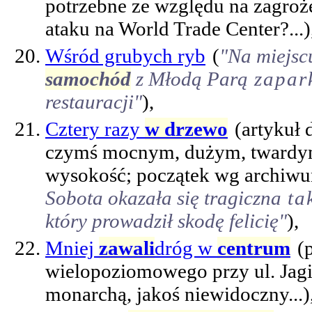
potrzebne ze względu na zagroż
ataku na World Trade Center?...)
Wśród grubych ryb
(
"Na miejscu
samochód
z Młodą Parą
zapark
restauracji"
),
Cztery razy
w drzewo
(artykuł 
czymś mocnym, dużym, twardym 
wysokość; początek wg archiwu
Sobota okazała się tragiczna
tak
który prowadził skodę felicię"
),
Mniej
zawali
dróg w
centrum
(
wielopoziomowego przy ul. Jagi
monarchą, jakoś niewidoczny...)