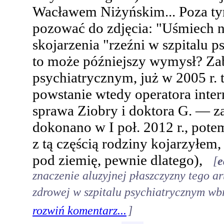
Wacławem Niżyńskim... Poza tym
pozować do zdjęcia: "Uśmiech n
skojarzenia "rzeźni w szpitalu p
to może późniejszy wymysł? Zab
psychiatrycznym, już w 2005 r. 
powstanie wtedy operatora inte
sprawa Ziobry i doktora G. — z
dokonano w I poł. 2012 r., pote
z tą częścią rodziny kojarzyłem,
pod ziemię, pewnie dlatego),
[
e
znaczenie aluzyjnej płaszczyzny tego ar
zdrowej w szpitalu psychiatrycznym wbr
rozwiń komentarz...
]