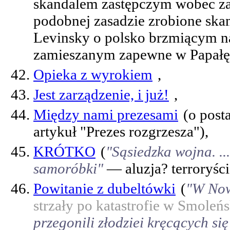
skandalem zastępczym wobec zab
podobnej zasadzie zrobione skan
Levinsky o polsko brzmiącym n
zamieszanym zapewne w Papałę, 
Opieka z wyrokiem
,
Jest zarządzenie, i już!
,
Między nami prezesami
(o post
artykuł "Prezes rozgrzesza"),
KRÓTKO
(
"Sąsiedzka wojna. ...
samoróbki"
— aluzja? terroryści
Powitanie z dubeltówki
(
"W Now
strzały po katastrofie w Smoleńs
przegonili złodziei kręcących s