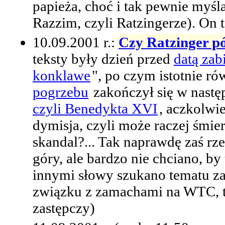
papieża, choć i tak pewnie myśl
Razzim, czyli Ratzingerze). On t
10.09.2001 r.:
Czy Ratzinger p
teksty były dzień przed
datą zab
konklawe
", po czym istotnie r
pogrzebu
zakończył się w nastę
czyli Benedykta XVI
, aczkolwie
dymisja, czyli może raczej śmie
skandal?... Tak naprawdę zaś rz
góry, ale bardzo nie chciano, b
innymi słowy szukano tematu za
związku z zamachami na WTC, ta
zastępczy)