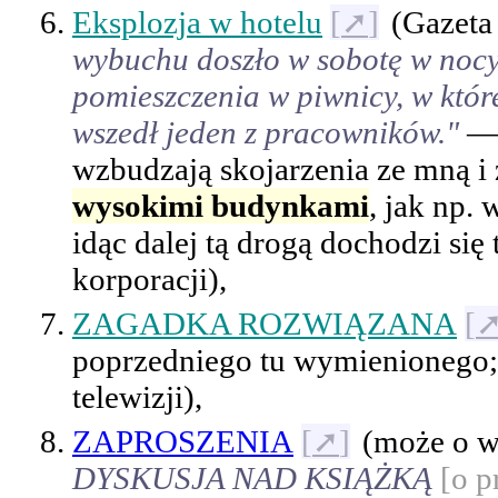
Eksplozja w hotelu
[
➚
]
(Gazeta
wybuchu doszło w sobotę w nocy
pomieszczenia w piwnicy, w któr
wszedł jeden z pracowników."
— 
wzbudzają skojarzenia ze mną i
wysokimi budynkami
, jak np. 
idąc dalej tą drogą dochodzi się
korporacji),
ZAGADKA ROZWIĄZANA
[
poprzedniego tu wymienionego; 
telewizji),
ZAPROSZENIA
[
➚
]
(może o w
DYSKUSJA NAD KSIĄŻKĄ
[o p