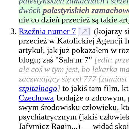
palestyńskich zamachach i strzel
dwóch
palestyńskich zamacho
nie co dzień przecież są takie ar
Rzeźnia numer 7
[
➚
]
(kojarzy s
przecież w Katolickiej Agencji
artykuł, jak już pokazałem w r
blogu; zaś "Sala nr 7"
[edit: prz
ale coś w tym jest, bo lekarka m
zaczynający się od 777 (zamias
szpitalnego
]
to jakiś tam film, 
Czechowa
bodajże o zdrowym,
swym środowisku człowieku, któ
psychiatrycznym (jakiś człowie
Jafymicz Ragin...) — widać skoja