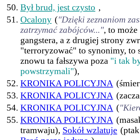
Był brud, jest czysto
,
Ocalony
(
"Dzięki zeznaniom zas
zatrzymać zabójców..."
, to może
gangstera, a z drugiej strony zw
"terroryzować" to synonimy, t
znowu ta fałszywa poza
"i tak 
powstrzymali"
),
KRONIKA POLICYJNA
(śmier
KRONIKA POLICYJNA
(zacza
KRONIKA POLICYJNA
(
"Kie
KRONIKA POLICYJNA
(masak
tramwaju),
Sokół wzlatuje
(ptak