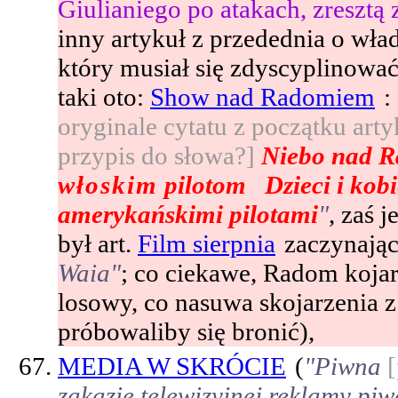
Giulianiego po atakach, zresztą
inny artykuł z przedednia o w
który musiał się zdyscyplinować;
taki oto:
Show nad Radomiem
:
oryginale cytatu z początku arty
przypis do słowa?]
Niebo nad Ra
włoskim
pilotom Dzieci i kobie
amerykańskimi pilotami
"
, zaś 
był art.
Film sierpnia
zaczynają
Waia"
; co ciekawe, Radom kojar
losowy, co nasuwa skojarzenia z
próbowaliby się bronić),
MEDIA W SKRÓCIE
(
"Piwna
zakazie telewizyjnej reklamy piw