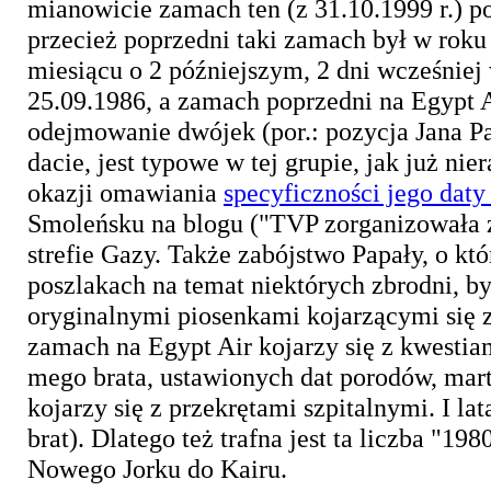
mianowicie zamach ten (z 31.10.1999 r.) 
przecież poprzedni taki zamach był w rok
miesiącu o 2 późniejszym, 2 dni wcześniej
25.09.1986, a zamach poprzedni na Egypt A
odejmowanie dwójek (por.: pozycja Jana Pa
dacie, jest typowe w tej grupie, jak już n
okazji omawiania
specyficzności jego daty
Smoleńsku na blogu ("TVP zorganizowała za
strefie Gazy. Także zabójstwo Papały, o 
poszlakach na temat niektórych zbrodni, by
oryginalnymi piosenkami kojarzącymi się z 
zamach na Egypt Air kojarzy się z kwestia
mego brata, ustawionych dat porodów, ma
kojarzy się z przekrętami szpitalnymi. I la
brat). Dlatego też trafna jest ta liczba "198
Nowego Jorku do Kairu.