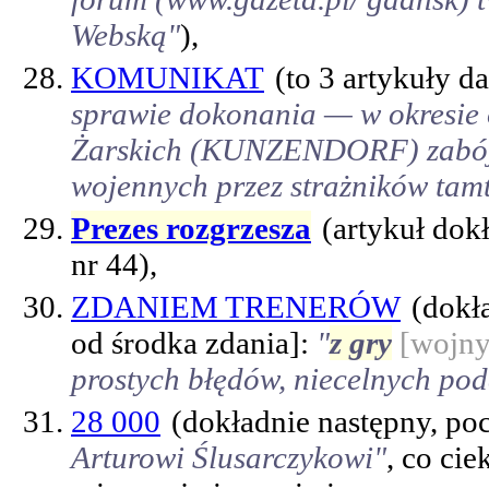
Webską"
),
KOMUNIKAT
(to 3 artykuły d
sprawie dokonania — w okresie 
Żarskich (KUNZENDORF) zabójst
wojennych przez strażników tam
Prezes rozgrzesza
(artykuł dok
nr 44),
ZDANIEM TRENERÓW
(dokł
od środka zdania]:
"
z gry
[wojny?
prostych błędów, niecelnych pod
28 000
(dokładnie następny, po
Arturowi Ślusarczykowi"
, co ci