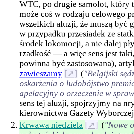
WTC, po drugie samolot, który tr
może coś w rodzaju celowego prz
wszelkich aluzji, że muszą być g
w przypadku przesiadek ze statk
środek lokomocji, a nie dalej pły
rzadkość — a więc sens jest tak
powinna być zastosowana), arty
zawieszamy
[
➚
]
(
"Belgijski sęd
oskarżenia o ludobójstwo premie
apelacyjny o orzeczenie w spraw
sens tej aluzji, spojrzyjmy na
kierownictwa Gazety Wyborczej
Krwawa niedziela
[
➚
]
(
"Nowe o