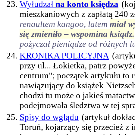
Wyłudzał
na konto księdza
(ko
mieszkaniowych z zapłatą 240 z
renaultem kangoo, latem
miał w
się zmieniło – wspomina ksiądz.
pożyczał pieniądze od różnych l
KRONIKA POLICYJNA
(artyk
przy ul... Łokietka, patrz powy
centrum"; początek artykułu to 
nawiązujący do książek Nietzsch
chodzi tu może o jakieś matactwa
podejmowała śledztwa w tej spr
Spisy do wglądu
(artykuł dokła
Toruń, kojarzący się przecież z