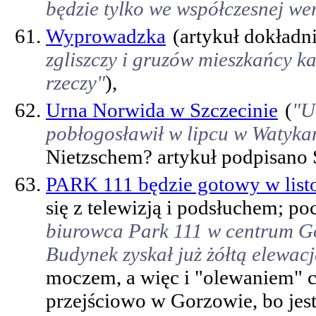
będzie tylko we współczesnej wer
Wyprowadzka
(artykuł dokładn
zgliszczy i gruzów mieszkańcy ka
rzeczy"
),
Urna Norwida w Szczecinie
(
"U
pobłogosławił w lipcu w Watykan
Nietzschem? artykuł podpisano
PARK 111 będzie gotowy w list
się z telewizją i podsłuchem; po
biurowca Park 111 w centrum G
Budynek zyskał już żółtą elewacj
moczem, a więc i "olewaniem" c
przejściowo w Gorzowie, bo jest