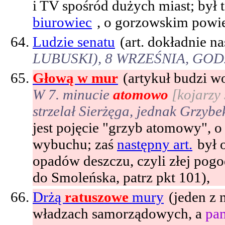
i TV spośród dużych miast; był t
biurowiec
, o gorzowskim powie
Ludzie senatu
(art. dokładnie n
LUBUSKI), 8 WRZEŚNIA, GODZ
Głową w mur
(artykuł budzi w
W 7. minucie
atomowo
[kojarzy
strzelał Sierżęga, jednak Grzyb
jest pojęcie "grzyb atomowy", o
wybuchu; zaś
następny art.
był 
opadów deszczu, czyli złej pogo
do Smoleńska, patrz pkt 101),
Drżą
ratuszowe
mury
(jeden z 
władzach samorządowych, a
pam