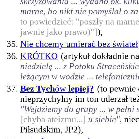
skrzyżowania ... wydano ok. kilku
marne, bo nikt nie pomyślał o za
to powiedzieć: "poszły na marne
jawnie jako prawo)"]
),
Nie chcemy umierać bez świateł
KRÓTKO
(artykuł dokładnie n
niedzielę ... z Potoku Straceńsk
leżącym w wodzie ... telefoniczn
Bez Tych
ów
lepiej?
(to pewnie 
nieprzychylny im ton uderzał też
"Wejdziemy do grupy ... w pełni 
[chyba ateizmu...]
u siebie"
, nie
Piłsudskim, JP2),