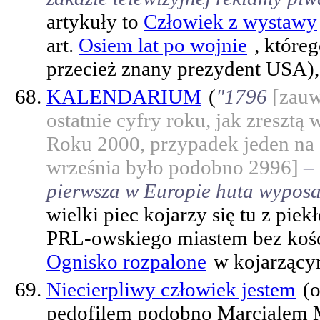
artykuły to
Człowiek z wystawy
art.
Osiem lat po wojnie
, które
przecież znany prezydent USA),
KALENDARIUM
(
"1796
[zauw
ostatnie cyfry roku, jak zresz
Roku 2000, przypadek jeden na 
września było podobno 2996]
–
pierwsza w Europie huta wyposa
wielki piec kojarzy się tu z pi
PRL-owskiego miastem bez kościo
Ognisko rozpalone
w kojarzący
Niecierpliwy człowiek jestem
(
pedofilem podobno Marcialem M