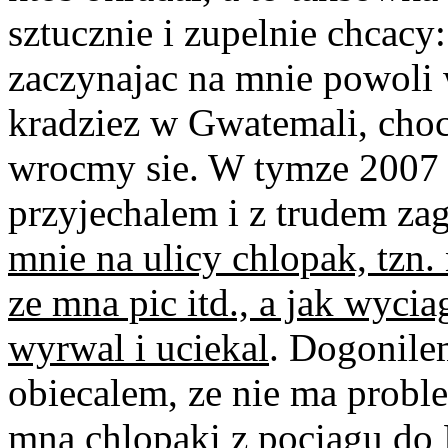
sztucznie i zupelnie chcacy: 
zaczynajac na mnie powoli 
kradziez w Gwatemali, choc
wrocmy sie. W tymze 2007 r.
przyjechalem i z trudem za
mnie na ulicy chlopak, tzn.
ze mna pic itd., a jak wyci
wyrwal i uciekal
. Dogonile
obiecalem, ze nie ma proble
mna chlopaki z pociagu do 