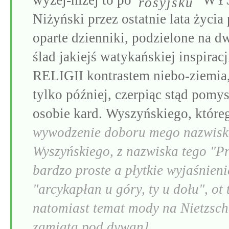
wyżej-niżej to po
"WYSZ
rosyjsku
Niżyński przez ostatnie lata życia
oparte dzienniki, podzielone na dw
ślad jakiejś watykańskiej inspirac
RELIGII kontrastem niebo-ziemia,
tylko później, czerpiąc stąd pomys
osobie kard. Wyszyńskiego, które
wywodzenie doboru mego nazwiska 
Wyszyńskiego, z nazwiska tego "Pry
bardzo proste a płytkie wyjaśnieni
"arcykapłan u góry, ty u dołu", ot 
natomiast temat mody na Nietzsch
zamiata pod dywan]
,