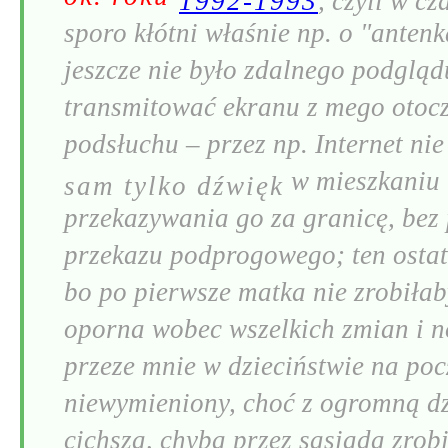
1992-1993
, czyli w c
sporo kłótni właśnie np. o "antenk
jeszcze nie było zdalnego podglą
transmitować ekranu z mego otocz
podsłuchu – przez np. Internet nie
w mieszkaniu 
sam tylko dźwięk
przekazywania go za granicę, bez
przekazu podprogowego; ten ostatn
bo po pierwsze matka nie zrobiłab
oporna wobec wszelkich zmian i no
przeze mnie w dzieciństwie na pocz
niewymieniony, choć z ogromną dzi
cichsza, chyba przez sąsiada zrob