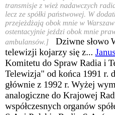
transmisje z wież nadawczych radi
lecz ze spółki państwowej. W doda
przejeżdżają obok mnie w Warszawi
ostentacyjnie jeździ obok mnie praw
Dziwne słowo Wa
ambulansów.]
telewizji kojarzy się z...
Janu
Komitetu do Spraw Radia i Te
Telewizja" od końca 1991 r. d
głównie z 1992 r. Wyżej wymi
analogiczne do Krajowej Rady
współczesnych organów spół