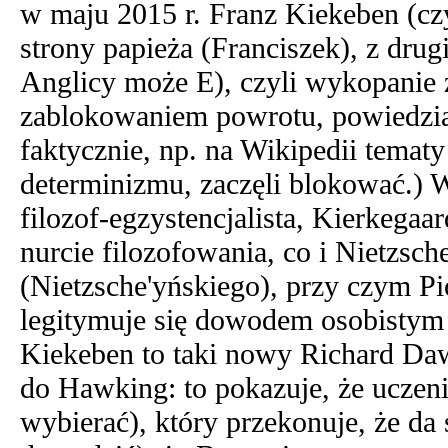
w maju 2015 r. Franz Kiekeben (czy
strony papieża (Franciszek), z drug
Anglicy może E), czyli wykopanie z
zablokowaniem powrotu, powiedzia
faktycznie, np. na Wikipedii temat
determinizmu, zaczęli blokować.) 
filozof-egzystencjalista, Kierkegaa
nurcie filozofowania, co i Nietzsc
(Nietzsche'yńskiego), przy czym Pio
legitymuje się dowodem osobistym 
Kiekeben to taki nowy Richard Daw
do Hawking: to pokazuje, że uczeni
wybierać), który przekonuje, że da