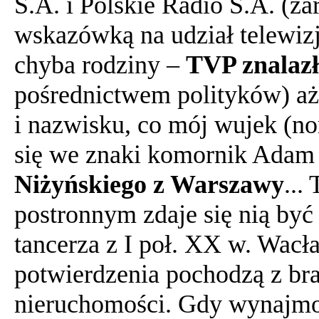
S.A. i Polskie Radio S.A. (za
wskazówką na udział telewizj
chyba rodziny –
TVP znalazł
pośrednictwem polityków) a
i nazwisku, co mój wujek (n
się we znaki komornik Adam 
Niżyńskiego z Warszawy
...
postronnym zdaje się nią być
tancerza z I poł. XX w. Wac
potwierdzenia pochodzą z br
nieruchomości. Gdy wynajmo