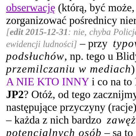
obserwację
(którą, być może,
zorganizować pośrednicy ni
[
edit 2015-12-31
: nie, chyba Polic
– przy
typo
ewidencji ludności]
podsłuchów
, np. tego u Blid
przemilczaniu w mediach
A NIE KTO INNY
i co na to
JP2
? Otóż, od tego zacznijm
następujące przyczyny (racje)
– każda z nich bardzo
zawęż
potencjalnych osób
– są to