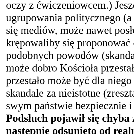
oczy z ćwiczeniowcem.)
Jesz
ugrupowania politycznego (a 
się mediów, może nawet posł
krępowaliby się proponować c
podobnych powodów (skandal)
może dobro Kościoła przestał
przestało może być dla nieg
skandale za nieistotne (zresz
swym państwie bezpiecznie i 
Podsłuch pojawił się chyba
następnie odsunięto od realn