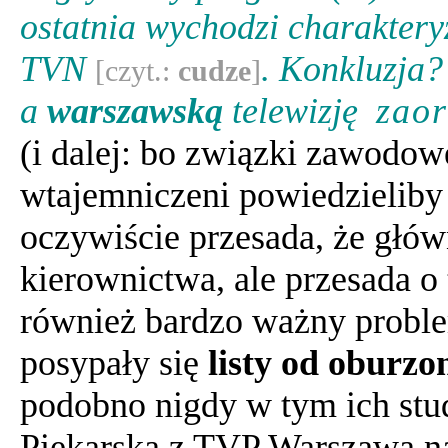
ostatnia wychodzi charakter
TVN
. Konkluzja?
[czyt.:
cudze
]
a
warszawską
telewizję
zao
(i dalej: bo związki zawodowe
wtajemniczeni powiedzieliby 
oczywiście przesada, że głów
kierownictwa, ale przesada o
również bardzo ważny proble
posypały się
listy od oburzo
podobno nigdy w tym ich studi
Piekarska z TVP Warszawa na