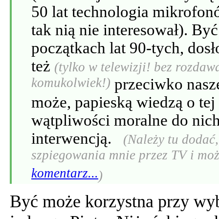
50 lat technologia mikrofon
tak nią nie interesował). By
początkach lat 90-tych, dos
też
(tylko w telewizji! bez rozd
komukolwiek!)
przeciwko nasze
może, papieską wiedzą o tej 
wątpliwości moralne do nich
interwencją.
(Należy tu dodać
szpiegowania mnie przez TV i może
komentarz...
)
Być może korzystna przy wy