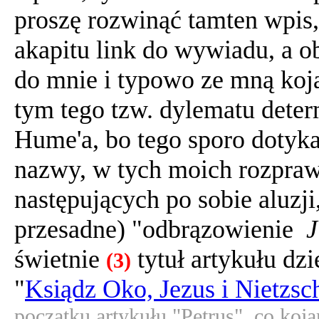
proszę rozwinąć tamten wpis
akapitu link do wywiadu, a o
do mnie i typowo ze mną koj
tym tego tzw. dylematu deter
Hume'a, bo tego sporo dotyka
nazwy, w tych moich rozpraw
następujących po sobie aluzj
przesadne) "odbrązowienie
J
świetnie
tytuł artykułu dz
(3)
"
Ksiądz Oko, Jezus i Nietzsc
początku artykułu "Petrus", co koj