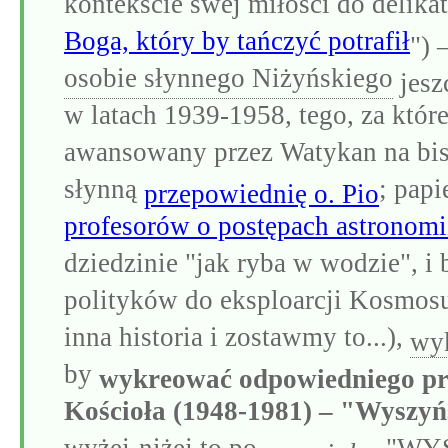
kontekście swej miłości do delika
Boga, który by tańczyć potrafił
") 
osobie słynnego Niżyńskiego
jesz
w latach 1939-1958, tego, za które
awansowany przez Watykan na bisk
słynną
; papi
przepowiednię o. Pio
profesorów o postępach astronomi
dziedzinie "jak ryba w wodzie", 
polityków do eksploarcji Kosmosu
inna historia i zostawmy to...),
wyk
by
wykreować odpowiedniego pry
Kościoła (1948-1981) – "Wyszyń