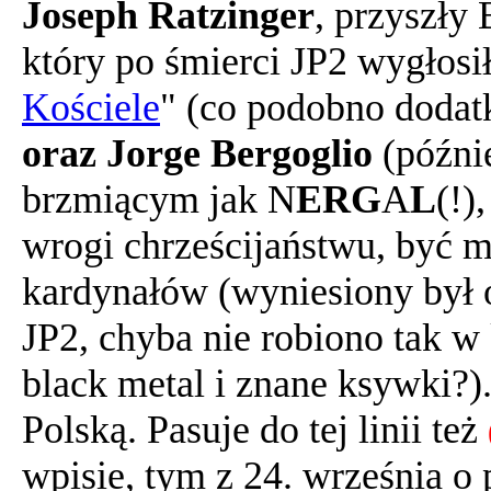
Joseph Ratzinger
, przyszły
który po śmierci JP2 wygłosi
Kościele
" (co podobno dodat
oraz Jorge Bergoglio
(późnie
brzmiącym jak N
ERG
A
L
(!)
wrogi chrześcijaństwu, być 
kardynałów (wyniesiony był 
JP2, chyba nie robiono tak 
black metal i znane ksywki?).
Polską. Pasuje do tej linii też
wpisie, tym z 24. września o