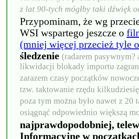
z lat 90-tych mógłby taki dźwięk 
Przypominam, że wg przecieku
WSI wspartego jeszcze o
fi
(mniej więcej przecież tyle
śledzenie
(radarem pasywnym? aż
likwidacji blokady importu zagra
zarazem czasy początków nowocze
tzw. taktowanie rzędu kilkudziesi
poza tym można było nawet z 20 t
osiągnąć odpowiednio większą mo
najprawdopodobniej, telew
Informacyjne w początkach