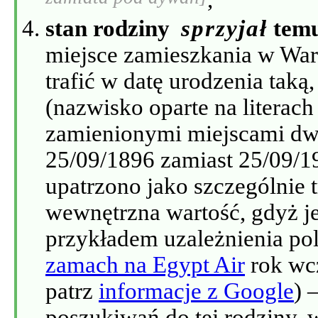
stan rodziny
sprzyjał
temu
miejsce zamieszkania w Wars
trafić w datę urodzenia taką
(nazwisko oparte na literach
zamienionymi miejscami dw
25/09/1896 zamiast 25/09/198
upatrzono jako szczególnie t
wewnętrzna wartość, gdyż j
przykładem uzależnienia pol
zamach na Egypt Air
rok wcz
patrz
informacje z Google
) 
poszukiwań do tej rodziny, 