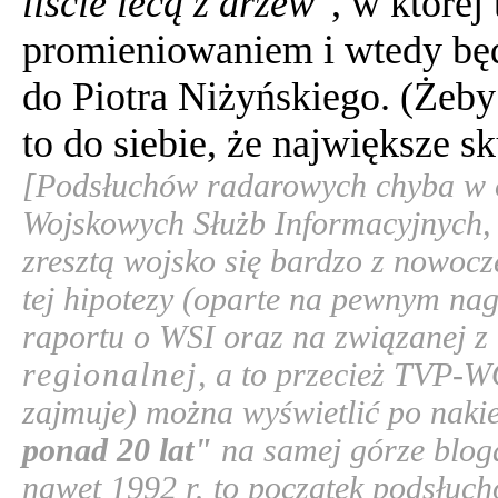
liście lecą z drzew"
, w której
promieniowaniem i wtedy będz
do Piotra Niżyńskiego. (Żeby 
to do siebie, że największe sk
[Podsłuchów radarowych chyba w og
Wojskowych Służb Informacyjnych, 
zresztą wojsko się bardzo z nowocz
tej hipotezy (oparte na pewnym nag
raportu o WSI oraz na związanej z
regionalnej
, a to przecież TVP-
zajmuje) można wyświetlić po naki
ponad 20 lat"
na samej górze bloga
nawet 1992 r. to początek podsłuch