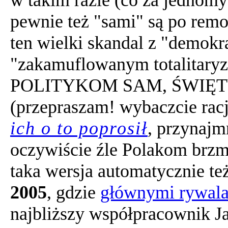
pewnie też "sami" są po remo
ten wielki skandal z "demokra
"zakamuflowanym totalitar
POLITYKOM SAM, ŚWIĘT
(przepraszam! wybaczcie racj
ich o to poprosił
, przynajm
oczywiście źle Polakom brzm
taka wersja automatycznie te
2005
, gdzie
głównymi rywala
najbliższy współpracownik Ja