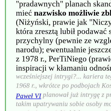
"pradawnych" planach skand
mieć
nazwisko możliwie zb
(Niżyński, prawie jak "Niczy
która zresztą lubił podawać 
przychylny (pewnie ze wzglę
narodu); ewentualnie jeszc
z 1978 r., PerTiNiego (prawie
inspiracji w kłamaniu odno
wcześniejszej intrygi?... kariera
1968 r., wkrótce po podbojach Kos
planował już intrygę z p
Paweł VI
takim upatrywaniu sobie osoby moż