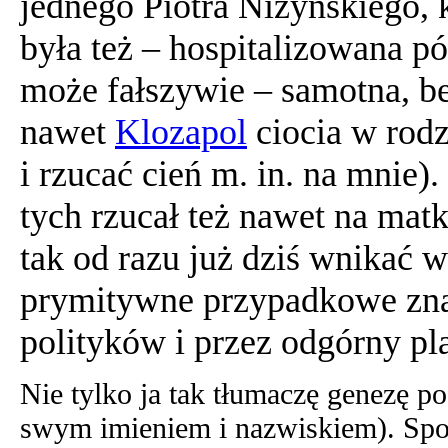
jednego Piotra Niżyńskiego, 
była też – hospitalizowana pó
może fałszywie – samotna, b
nawet
Klozapol
ciocia w rodz
i rzucać cień m. in. na mnie).
tych rzucał też nawet na mat
tak od razu już dziś wnikać w 
prymitywne przypadkowe znaj
polityków i przez odgórny pla
Nie tylko ja tak tłumaczę genezę p
swym imieniem i nazwiskiem). Spo