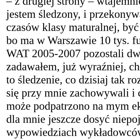
– z drugiej strony – wtajemn
jestem śledzony, i przekonyw
czasów klasy maturalnej, być
bo ma w Warszawie 10 tys. fu
WAT 2005-2007 pozostali dwaj
zadawałem, już wyraźniej, ch
to śledzenie, co dzisiaj tak
się przy mnie zachowywali i c
może podpatrzono na mym ekr
dla mnie jeszcze dosyć niepo
wypowiedziach wykładowców