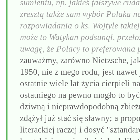
sumieniu, np. jakieś fałszywe cuda
zresztą także sam wybór Polaka n
rozpowiadania o ks. Wojtyle takiej
może to Watykan podsunął, przeł
uwagę, że Polacy to preferowana
zauważmy, zarówno Nietzsche, jak
1950, nie z mego rodu, jest nawe
ostatnie wiele lat życia cierpieli 
ostatniego na pewno mogło to być
dziwną i nieprawdopodobną zbieżn
zdążył już stać się sławny; a prop
literackiej raczej i dosyć "sztand