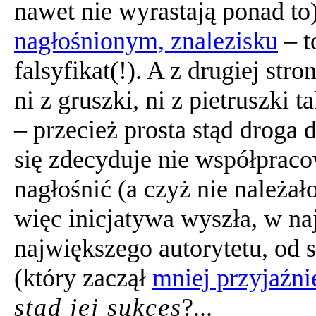
nawet nie wyrastają ponad t
nagłośnionym, znalezisku
– t
falsyfikat(!). A z drugiej s
ni z gruszki, ni z pietruszki
– przecież prosta stąd droga d
się zdecyduje nie współpraco
nagłośnić (a czyż nie należa
więc inicjatywa wyszła, w na
największego autorytetu, od 
(który zaczął
mniej przyjaźni
stąd jej sukces
?...