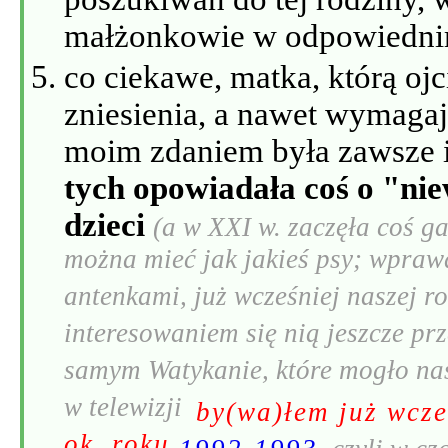
małżonkowie w odpowiedni
co ciekawe, matka, którą ojc
zniesienia, a nawet wymagaj
moim zdaniem była zawsze 
tych opowiadała coś o "ni
dzieci
(a w XXI w. zaczęła coś g
można mieć jak jakieś psy; wprawd
antenkami, już wcześniej naszej r
interesowaniem się nią jeszcze p
samym Watykanie, które mogło nas
w telewizji
by(wa)łem już wcze
ok. roku