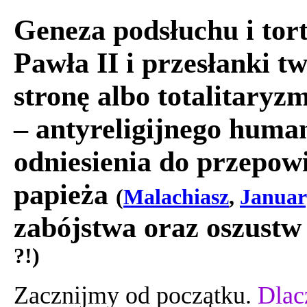
Geneza podsłuchu i tor
Pawła II i przesłanki t
stronę albo totalitaryz
– antyreligijnego huma
odniesienia do przepow
papieża
(
Malachiasz
,
Januar
zabójstwa oraz oszust
?!)
Zacznijmy od początku.
Dla