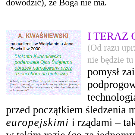
dowodzić), że Boga nie ma.
I TERAZ 
(Od razu up
nie będzie tu
pomysł za
podprogo
technologi
przed początkiem śledzenia
europejskimi
i rządami – tak
w takim razie (co za jednomy