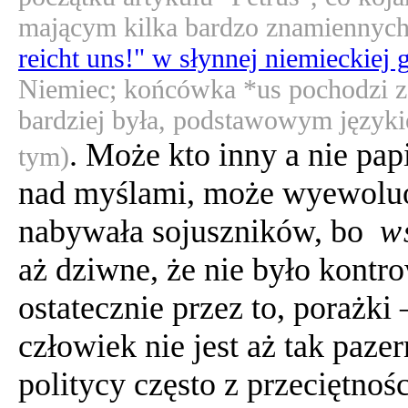
mającym kilka bardzo znamiennych
reicht uns!" w słynnej niemieckiej 
Niemiec; końcówka *us pochodzi z ła
bardziej była, podstawowym językie
. Może kto inny a nie pa
tym)
nad myślami, może wyewoluo
nabywała sojuszników, bo
w
aż dziwne, że nie było kontro
ostatecznie przez to, porażki 
człowiek nie jest aż tak paze
politycy często z przeciętnoś