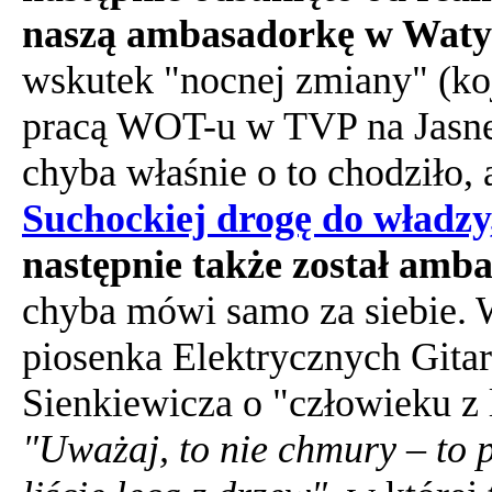
naszą ambasadorkę w Waty
wskutek "nocnej zmiany" (koj
pracą WOT-u w TVP na Jasnej
chyba właśnie o to chodziło,
Suchockiej drogę do władzy, 
następnie także został amb
chyba mówi samo za siebie. 
piosenka Elektrycznych Gitar
Sienkiewicza o "człowieku z 
"Uważaj, to nie chmury – to pa