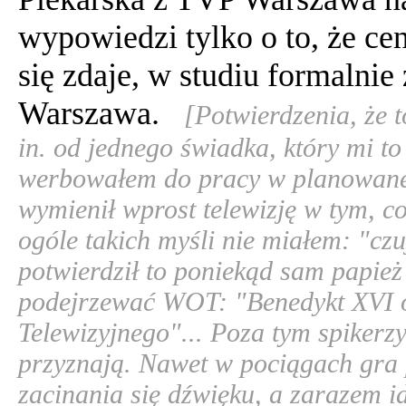
wypowiedzi tylko o to, że ce
się zdaje, w studiu formaln
Warszawa.
[Potwierdzenia, że 
in. od jednego świadka, który mi to
werbowałem do pracy w planowanej
wymienił wprost telewizję w tym, c
ogóle takich myśli nie miałem: "cz
potwierdził to poniekąd sam papie
podejrzewać WOT: "Benedykt XVI o
Telewizyjnego"... Poza tym spikerzy
przyznają. Nawet w pociągach gra 
zacinania się dźwięku, a zarazem id