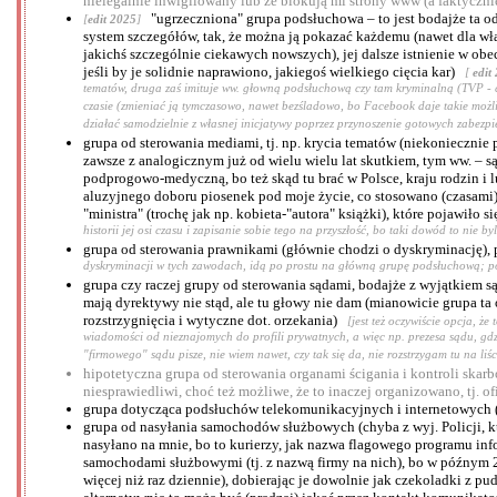
nielegalnie inwigilowany lub że blokują mi strony www (a faktycznie
"ugrzeczniona" grupa podsłuchowa – to jest bodajże ta od
[
edit 2025
]
system szczegółów, tak, że można ją pokazać każdemu (nawet dla własn
jakichś szczególnie ciekawych nowszych), jej dalsze istnienie w obe
jeśli by je solidnie naprawiono, jakiegoś wielkiego cięcia kar)
[
edit
tematów, druga zaś imituje ww. głowną podsłuchową czy tam kryminalną (TVP - 
czasie (zmieniać ją tymczasowo, nawet bezśladowo, bo Facebook daje takie możli
działać samodzielnie z własnej inicjatywy poprzez przynoszenie gotowych zabez
grupa od sterowania mediami, tj. np. krycia tematów (niekoniecznie
zawsze z analogicznym już od wielu wielu lat skutkiem, tym ww. – s
podprogowo-medyczną, bo też skąd tu brać w Polsce, kraju rodzin i 
aluzyjnego doboru piosenek pod moje życie, co stosowano (czasami) 
"ministra" (trochę jak np. kobieta-"autora" książki), które pojawił
historii jej osi czasu i zapisanie sobie tego na przyszłość, bo taki dowód to nie 
grupa od sterowania prawnikami (głównie chodzi o dyskryminację), 
dyskryminacji w tych zawodach, idą po prostu na główną grupę podsłuchową; powt
grupa czy raczej grupy od sterowania sądami, bodajże z wyjątkiem 
mają dyrektywy nie stąd, ale tu głowy nie dam (mianowicie grupa ta 
rozstrzygnięcia i wytyczne dot. orzekania)
[jest też oczywiście opcja, ż
wiadomości od nieznajomych do profili prywatnych, a więc np. prezesa sądu, gdzi
"firmowego" sądu pisze, nie wiem nawet, czy tak się da, nie rozstrzygam tu na liś
hipotetyczna grupa od sterowania organami ścigania i kontroli skarb
niesprawiedliwi, choć też możliwe, że to inaczej organizowano, tj.
grupa dotycząca podsłuchów telekomunikacyjnych i internetowych (m
grupa od nasyłania samochodów służbowych (chyba z wyj. Policji, kt
nasyłano na mnie, bo to kurierzy, jak nazwa flagowego programu in
samochodami służbowymi (tj. z nazwą firmy na nich), bo w późnym 
więcej niż raz dziennie), dobierając je dowolnie jak czekoladki z pu