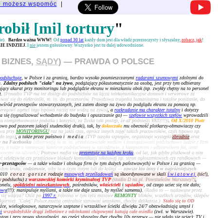
u możesz wspomóc
|
robił [mi] tortury
"
nie).
Bardzo ważna WWW!
Od
ponad 30 lat
każdy dom jest dla władz przezroczysty i słyszalny,
zobacz, jak
!
E INDZIEJ.
I
nie
jestem gołosłowny. Wszystko jest tu dalej udowodnione.
 BIZNES,
SĄDY
) — PRAWDA O POLSCE
podsłuchuje
, w Polsce i za granicą, bardzo wysoko poumieszczanymi
radarami szumowymi
zdolnymi do
)
.
Zdalny podsłuch "ciała" na żywo
, podążający półautomatycznie za osobą, jest przy tym odbierany
cujący akurat przy monitoringu lub podglądzie ekranu w mieszkaniu obok (np. zwykły chętny na to personel
t.
(Ponadto TVP ma też dostęp do podsłuchów na łącza telekomunikacyjne domowe i serwerowe za
ać się do elektroniki, m. in. do procesorów. Prawdziwa tragedia humanitarna i totalne poniżanie, do
 wśród przestępców stowarzyszonych, jest zatem dostęp na żywo do podglądu ekranu za pomocą np.
zeregowi agenci tego typowo raczej nie widzą na żywo)
, a
rozkradanie ma charakter totalny
i dotyczy
a się (sygnalizować wchodzenie do budynku i opuszczanie go) —
szefowie wszystkich szefów
wprowadzili
 nieegzekwowanie podatku i korzyści; za Tuska taki postęp, że aż podnieśli VAT(!!!))
.
Od X/2010 Piotr
o pod pozorem jakiejś studenckiej draki), tak, by
dokuczała
mu obecność plotkarzy-obmawiaczy czy
owa przy
MONITORINGU
raz na jakiś czas, oprócz innych zajęć takich pracowników, czyli typowo np.
do tego)
, a także przez państwo i
media
(TVP nasyła szpiegów, organizuje występki/
zbrodnie
oraz
w na Facebooku
[obserwują to m. in. przedstawiciele mediów i zaangażowani podsłuchowo ludzie z firm
iary, a także o tamtejszej komórce podsłuchowej w sąsiedztwie, z komputerem i odbiornikiem fal, oraz
rmowymi na ulicach]
; Piotrowi mafia się
prezentuje na każdym kroku
, od lat, jak gdyby plotkował o nim
 selektywne czy przejściowe blokady komunikacji tekstowej np. stron ogłoszeniowych czy randkowych —
-przestępców
— a także władze i obsługa firm (w tym dużych państwowych) w Polsce i za granicą —
żdym kroku,
codziennie
, niby to o czym innym lub do kolegi —
zawsze kto inny i w najróżniejszych
 2010
coraz gorsze
rodzaje
masowych prześladowań
są skoordynowane w skali
światowej
(sic!)
,
zy podsłuchu) z
warszawskiej komórki kryminalnej TVP
(studio D na pl. Powstańców Warszawy?)
,
onelu,
spółdzielni mieszkaniowych
, pośredników,
właścicieli
i
sąsiadów
, od czego uciec się nie dało;
owy
(!!!): manipuluje myślami, a także nie daje szans, by myśleć samemu).
(Radio to — nadawane przez
 się włącza? Otóż po
1997 r.
robiono w tym celu masowe
REMONTY
bloków, wszelkich urzędów, sklepów
dgórnie). "Całej" Polsce można centralnie sterować umysłami, choćby delikatnie.)
Stało się to OD
dźce, wielogłosowe, natarczywie szeptane i wrzaskliwe ścieżki dźwięku 24/7 obezwładniają umysł i
i
wszędobylskie drągi żelbetowe z odcinkami chipowymi katują całe osiedla
(zwł. w Warszawie).
stop i przy progu słyszalności, po części słyszalny (bez choćby 10s przerwy — nie udało się uciec); TV i