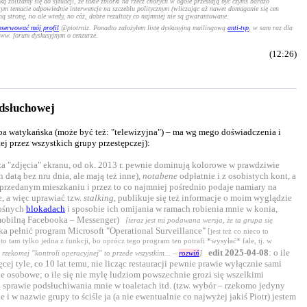
ką zbliżamy się do sytuacji, że takie zbiórki na rzecz chorych w ogóle przestają być czymś bardzo
ym temacie odpowiednie interwencje na szczeblu politycznym (wliczając aż nawet domaganie się cen
ną stronę, no ale wtedy, no cóż, dobre rezultaty co najmniej nie są gwarantowane.
bserwować mój profil
@piotrniz. Ponadto założyłem listę dyskusyjną mailingową
anti-tvp
, w sam raz dla
 ww. forum dyskusyjnym o cenzurze.
(12:26)
odsłuchowej
grupa watykańska (może być też: "telewizyjna") – ma wg mego doświadczenia i
ej przez wszystkich grupy przestępczej):
a "zdjęcia" ekranu, od ok. 2013 r. pewnie dominują kolorowe w prawdziwie
atą bez nru dnia, ale mają też inne),
notabene
odpłatnie i z osobistych kont, a
/sprzedanym mieszkaniu i przez to co najmniej pośrednio podaje namiary na
, a więc uprawiać tzw.
stalking
, publikuje się też informacje o moim wyglądzie
nośnych
blokadach
i sposobie ich omijania w ramach robienia mnie w konia,
ę mobilną Facebooka – Messenger)
[teraz jest mi podawana wersja, że ta grupa się
a pełnić program Microsoft "Operational Surveillance"
[jest też co nieco to
 tam tylko jedna z funkcji, bo oprócz tego program ten potrafi *wysyłać* fale, tj. w
edit 2025-04-08
: o ile
 rzekomej "kontroli operacyjnej" to przede wszystkim
... –
rozwiń
]
j tyle, co 10 lat temu, nie licząc restauracji pewnie prawie wyłącznie sami
ne osobowe; o ile się nie mylę ludziom powszechnie grozi się wszelkimi
li o sprawie podsłuchiwania mnie w toaletach itd. (tzw. wybór – rzekomo jedyny
i w nazwie grupy to ściśle ja (a nie ewentualnie co najwyżej jakiś Piotr) jestem