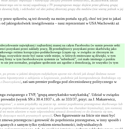
, aczkolwiek może
to może zabijać imputując i nakręcając fikcyjny problem somatyczny]
 zamiast tego oni to raczej uzgadniają z TV pozagrupowo mając dojście przez główną grupę
 dawniej były, i odchodzić od idei jednej zbiorczej grupy dla mediów (nie wierzę jednak w jej
przez spikerów, są też dowody na moim portalu xp.pl), choć też jest to jakaś
cych od jakiegokolwiek inwigilowania – nasz reprezentant w USA Wachowski aż
 zdecydowanie największej i najbardziej znanej na całym Facebooku (w sumie pewnie setki
enci pozyskani przez zakłady pracy,
3)
przedsiębiorcy pozyskani przez skarbówkę jako
tkowego reżimu korupcyjno-podsłuchowego (często np. w związku ze zleconym im
oga; oczywiście może być naraz wiele miejsc, w których emitowane są dźwięki, w tym
innej firmy w tym facebookowym systemie za "subtelność", coś mało istotnego z punktu
to nie jest normalne, pożądane społecznie ani zgodne z demokracją, że wszystko (w tym
e, po prostu w jakimś skrajnym-radykalnym uporze nie chcieli jak dotąd śledztwa nawet
miera hipotetycznie o zabijaniu w Legionowie, podobnie jak korespondencja Arabskiego czy
, zaś sam premier podlega pod zleceniodawcę politycznego w
" z Dworczykiem]
o gangu związanego z TVP, "grupą amerykańsko-watykańską". Udział w związku
prowadzi (wyrok SN z 30.4.1937 r., zb. nr 333/37, przyt. za J. Makarewicz,
stępstwa", a zatem przydałby się jeszcze np. zamiar popełnienia przestępstwa skarbowego lub
poprzez tolerowanie jego naruszeń (co generalnie ma charakter kryminalny), tym niemniej
ąd też moim zdaniem w razie odpowiedniej sytuacji dowodowej co do dostania się tam,
. Owo figurowanie na liście nie musi być
góły dotyczące moich prywatnych spraw)]
t zmowa przestępcza i gotowość do popełnienia przestępstwa, w inny sposób i
 związanych z samym tylko rynkiem nieruchomości, indywidualnych