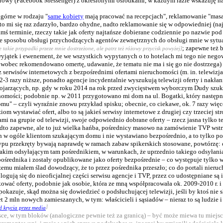
orowy (Facebook Messenger) z określonymi ośrodkami, w każdym razie wskazuję na 
dgórne w rodzaju "
same kobiety
mają pracować na recepcjach", reklamowanie "masa
to mi się raz zdarzyło, bardzo ohydne, nadto reklamowanie się w odpowiedniej (naj
imś terminie, rzeczy takie jak oferty najtańsze dobierane codziennie po nazwie pod
ie sposobu obsługi przychodzących agentów zewnętrznych do obsługi mnie w sytua
; zapewne też b
 takie przypadki przeze mnie dostrzeżone, ale patrz też różowy przycisk powyżej]
yjątek i ewenement, że we wszystkich wypytanych o to hotelach mi tego nie negow
 wobec rekomendowano omertę, udawanie, że tematu nie ma i się go nie dostrzega)
 serwisów internetowych z bezpośrednimi ofertami nieruchomości (m. in. telewizja
-3 razy niższe, ponadto agencje incydentalnie wyszukują telewizji oferty i nakłan
kojarzących, np. gdy w roku 2014 na rok przed zwycięstwem wyborczym Dudy szuka
chomości; podobnie np. w 2011 przygotowano mi dom na ul. Bogatki, który następ
– czyli wyraźnie znowu przykład spisku; obecnie, co ciekawe, ok. 7 razy więcej 
 wystawiać ofert, albo to są jakieś serwisy internetowe z drugiej czy trzeciej s
mi na grupie od telewizji, swoje odpowiednio dobrane oferty – rzecz jasna tylko t
to zapewne, ale to już wielka hańba, pośrednicy masowo na zamówienie TVP wstrz
ch w ogóle klientom szukającym domu i nie wystawiano bezpośrednio, a to tylko po
typu przekręty bywają naprawdę w ramach zabaw spikerskich stosowane, powtórzę: 
takim odsyłającym tam pośrednikiem, w warunkach, że uprzednio takiego odsyłani
ośrednika i zostały opublikowane jako oferty bezpośrednie – co występuje tylko 
czemu miałem ślad dowodzący, że to przez pośrednika przeszło; co do portali nieru
 logują się do nieoficjalnej części serwisu agencje i TVP, przez co udostępniane
wać oferty, podobnie jak osobie, która ze mną współpracowała ok. 2009-2010 r. i 
ą pokazuje, skąd można się dowiedzieć o podsłuchującej telewizji, jeśli by ktoś nie
 2 mln nowych zamieszanych, w tym: właścicieli i sąsiadów – nieraz to są ludzie 
]
d krycia przez media
sce, w tym bloków (analogiczne pewnie też za granicą) – być może miewa tu miej