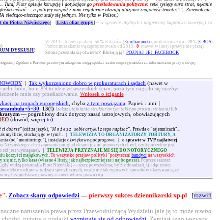
.. Tutaj Piotr opisuje korupcję i dotykające go
prześladowania polityczne
: setki tysięcy euro strat, nękanie
ko głośno mówić — a politycy wespół z nimi regularnie okazują aluzjami znajomość tematu
(!!!)
. Zniewolenie
IA
śledząco-niszcząca stały się jednym. Nie tylko w Polsce.)
 do Piotra Niżyńskiego
] [
Lista ofiar grupy
] –
w sprawie błędnych i najpewniej kupionych koncepcji co
W 2014 r. telewizji ufało:
56%
Polaków (
Eurobarometr
), prokuraturze itp.:
28%
(
CBOS
)
).
Pomoc mieszkaniową zaproponowało od 2013:
0
(nawet w innej sprawie nie piszą)
RUM DYSKUSJI
]
Strona przestała się otwierać? Blokują ją?
POZNAJ JEJ FACEBOOK
estępstw.) Zgodnie z Prawem prasowym nikogo nie mogą spotkać żadne nieprzyjemności za informowanie prasy o swojej
. DOWODY
|
Tak wykorzeniono dobro w prokuraturach i sądach
(nawet w
 pełni bólu, bo u PN to idzie ze wszystkich ścian, poza tym nagrało się niezbyt
śledzenie mnie czy prześladowanie.
Wniosek o ściganie
ykacji na tronach europejskich
, chyba
z tym powiązana
. Papież i inni |
preambuła+5+30
,
13(!)
[zakaz utajniania struktur (w tym także po prostu istnienia) lub
kratyzm
— pogrubiony druk dotyczy zasad ustrojowych, obowiązujących
DEO
(dowód, więcej
tu
)
 ci dobrze"
(cóż za język),
"
Możesz
sobie artykuł z tego napisać"
. Prawda o "tajemnicach"...
 Jak myślicie, słuchają go w tym?...
|
TELEWIZJA TO ORGANIZATORZY TORTURY, A
genta (od "monitoringu"), instalacje dźwiękowe-podprogowe.
|
o sprawie w TVP najłatwiej
a Niżyńskiego: chcą zapewnić podgląd ekranu już od pierwszych chwil, czyli potrzebne jest
|
o też jest wymagane)
.
TELEWIZJA PRZYZNAJE MI SIĘ DO NOTORYCZNEGO
aniu korzyści majątkowych.
To wszystko przejaw polityki "pożyteczni
bandyci
na wszystkich
ę nic, tylko kasa (własne 4 litery, jak najbezpieczniejsze i najbogatsze).
Poprzez szantaż
 gdy widzą personalia Piotr Niżyński) — rzecz powszechna; by źle doradzali, tj. idąc mniej
lne efekty mafijne w rodzaju specyficznych, wcale nie tak typowych sposobów okazywania, że
 winy, bez podstawy prawnej a nawet wbrew prawu) itp.
e".
Zobacz skany odpowiedzi
— pierwszy sukces dziennikarski xp.pl
[
rozwiń
znaczne naruszenia prawa przez Przewodniczącą Wydziału (ale ją to może
trzeba
u chodzi, pytany o podatki
wymiguje się od odpowiedzi
. Zamiast tego wszyscy