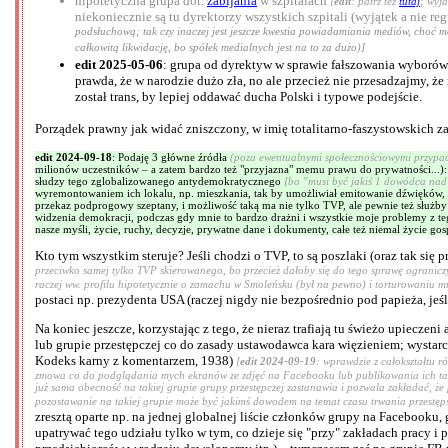
hipotetyczna grupa dot.
zabijania
w szpitalach
[
edit
: patrz też
tutaj
; wyj
niekoniecznie są tu dyrektorzy wszystkich szpitali (wyjątek a nie r
podsłuchową; tak czy inaczej jest jeszcze kwestia powiadamiania mediów, choć moż
całkowitą likwidację, bo spółek medialnych jest na to za dużo)]
edit 2025-05-06
: grupa od dyrektyw w sprawie fałszowania wyborów 
prawda, że w narodzie dużo zła, no ale przecież nie przesadzajmy, 
został trans, by lepiej oddawać ducha Polski i typowe podejście.
Porządek prawny jak widać zniszczony, w imię totalitarno-faszystowskich 
edit 2024-09-18
: Podaję 3 główne źródła
(poza ewentualnymi społecznościowymi przypa
milionów uczestników – a zatem bardzo też "przyjazna" memu prawu do prywatności...)
słudzy tego zglobalizowanego antydemokratycznego
[bo "musi być jakiś 1 dowódca nad
wyremontowaniem ich lokalu, np. mieszkania, tak by umożliwiał emitowanie dźwięków, n
przekaz podprogowy szeptany, i możliwość taką ma nie tylko TVP, ale pewnie też służby 
widzenia demokracji, podczas gdy mnie to bardzo drażni i wszystkie moje problemy z te
nasze myśli, życie, ruchy, decyzje, prywatne dane i dokumenty, całe też niemal życie 
Kto tym wszystkim steruje? Jeśli chodzi o TVP, to są poszlaki (oraz tak się
przeciwko samej tylko TVP skierowanego, bo przecież dałoby się do tego sprawę ogranicz
raczej ww. profilu hipotetycznie o zamachu w Smoleńsku (był na pewno) i torturowaniu m
postaci np. prezydenta USA (raczej nigdy nie bezpośrednio pod papieża, jeś
Na koniec jeszcze, korzystając z tego, że nieraz trafiają tu świeżo upiec
lub grupie przestępczej co do zasady ustawodawca kara więzieniem; wystarczy
Kodeks karny z komentarzem, 1938)
[
edit 2024-09-19
: wprawdzie z całokształtu 
zmowa co do podglądania mych ekranów ze zdjęć na Facebooku lub publikowania ich tam,
już sama obecność na takiej grupie grupy przestępczej zastanawia i pozwala zakładać, ż
pozostawanie na takiej grupie może być jakimś dowodem na temat czasu trwania przestęps
zresztą oparte np. na jednej globalnej liście członków grupy na Facebooku
upatrywać tego udziału tylko w tym, co dzieje się "przy" zakładach pracy 