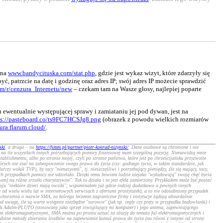
 na
www.bandycituska.com/stat.php
, gdzie jest wykaz wizyt, które zdarzyły się
, patrzcie na datę i godzinę oraz adres IP; swój adres IP możecie sprawdzić
m/r/cenzura_Internetu/new
– czekam tam na Wasze głosy, najlepiej poparte
 ewentualnie występującej sprawy i zamiataniu jej pod dywan, jest na
ps://pasteboard.co/ts9FC7HCSJg8.png
(obrazek z powodu wielkich rozmiarów
ra.flarum.cloud/
.
ski
, a druga – na
https://fsmm.pl/partner/piotr-konrad-nizynski/
. Dane osobowe są chronione i nie
że na tle wszystkich innych potrzebujących pomocy finansowej mam szzególną pozycję. Nienawidzą mnie
ablishmentu, albo po stronie mojej, czyli po stronie państwa, które jest po chrześcijańsku przyzwoite
których nie stać na zabezpieczenie swego prawa do życia (czy: godnego życia, w takim standardzie, jak
 wokół TVP), by tacy "nienasyceni", tj. nieszczęśliwi i potrzebujący pieniędzy, źle się mający, tacy,
nych przypadkach pomocy nie udzielało. Dzięki temu bowiem ludzie niejako "wyładowują" swoją chęć bycia
-am) na różne zrzutki charytatywne"
. Tak to działa i to jest efekt zamierzony. Przykładem może być postać
ju "niektóre dzieci mają owsiki"; wspominałem już gdzie indziej dodatkowo o pewnych innych
 od wielu wielu lat w internetowych serwisach z ofertami prostytutek), a to nie odosobniony przypadek
schorzenia o nazwie SMA, za którego leczenie zagraniczne firmy i instytucje żądają absurdalnie
 uwagę, ile są warte wstępnie niezbędne "surowce" (jak np. cegły czy pręty w przypadku budowlanki) i
ornik Adalm-PLUTO (stosowany jako sprzęt inwigilujący mi komputer) i jego antena, zapewniającego
mi elektromagnetycznymi, SMA można po prostu uznać za aluzję do tematu fal elektromagnetycznych i
 oddolne metody zbierania środków na zapewnienie komuś prawa do życia (na równi z innymi od strony