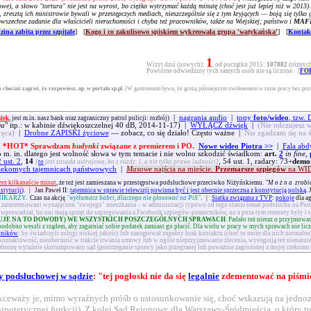
e), a słowo "tortura" nie jest na wyrost, bo ciężko wytrzymać każdą minutę (choć jest już lepiej niż w 2013).
, zresztą ich ministrowie bywali w przestępczych mediach, nieszczególnie się z tym kryjących — boją się tyl
wszechne zadanie dla właścicieli nieruchomości i chyba też pracowników, także na Wiejskiej; państwo i
MAF
zina zabita przez szpitale
] [
Kogo i co zakulisowo spiskiem wykreowała grupa 'watykańska'
] [
Kontakt
1
Wizyt dziś (nowych):
, od początku 2015:
107882
(różnych
Powtórne odwiedziny tych samych osób nie są liczone. [
FO
o chociaż zagroź, że rozpowiesz, np. w portalu xp.pl.
(W gastronomii bywa, że grożą późniejszym zwolnieniem w razie pracy bez prz
|
nagrania audio
|
tony
foto/wideo
, tzw
żek
, jest m.in. nasz bank oraz zagraniczny patrol policji: rozbój)
wa
" itp.: w kabinie dźwiękoszczelnej 40 dB, 2014-11-17) |
WYŁĄCZ dźwięk
|
(Nie odczujesz w
ręca)
|
Drobne ZAPISKI życiowe
— zobacz, co się działo! Często ważne |
Nie zgadzam się na 
|
*HOT* Sprawdzam
budynki
związane z premierem i PO.
Nowe wideo Piotra >>
|
Fala abd
 m. in. dlatego jest wolność słowa w tym temacie i nie wolno szkodzić świadkom:
art.
2
in fine
,
 ust. 2
,
14
, 54 ust. 1, radary: 73+
demo
[
to
jest zasada ustrojowa, bo z rozdz. 1, a nie tylko prawo ludności]
zekomych tajemnicach państwowych
|
Masowe
najścia na mieście.
Przemarsze szpiegów
na WI
zez kilkanaście minut
, że też jest zamieszana w przestępstwa podsłuchowe przeciwko Niżyńskiemu.
"
Można
zrobić
nstytucji
).
|
Jan Paweł II:
tajemnica w sprawie telewizji powinna być i jest obecnie sprzeczna z konstytucją polską
.
IKARZY.
Czas na akcję
"wytłumacz babci, dlaczego nie głosować na PiS"
.
|
Siatka związana z TVP
:
pokoje
dla a
o zainteresowani wynajęciem "swojego" mieszkania – w administracji typowo od tego stanie temat podsłuchu na Piotr
ie wprowadzał, bo oni mają sprzęt do szpiegowania a Facebook szpiegów-pomocników, no a poza tym remonty były i t
UJE NA TO DOWODY) WE WSZYSTKICH POSZCZEGÓLNYCH SPRAWACH
. Padało też nieraz o przyjmow
bno weszli z rządem, aby zagarniać sobie podatek zamiast go płacić. Dla wielu w pracy w mych sprawach nie liczy si
wników
: by świadczyli usługi niskiej jakości lub następował zupełny brak kontaktu (choć to może dla nich normalne,
kontaktowość, nieobecność w trakcie trwania umowy lub w ogóle nieprzyjmowanie zlecenia, występują też nienatura
w obronę wyraźnie skorumpowany sąd (postrzeganie sprawy jako przegranej lub poważnie zagrożonej z mojej rzekomo
py podsłuchowej w sądzie
: "tej pogłoski nie da się
legalnie
zdementować na piśmi
lekceważy je, mimo wyraźnych próśb o ustosunkowanie się, choć wskazują na jedno
j hipotetycznej funkcji). Z kolei Sąd Rejonowy dla Warszawy-Śródmieścia, o który t