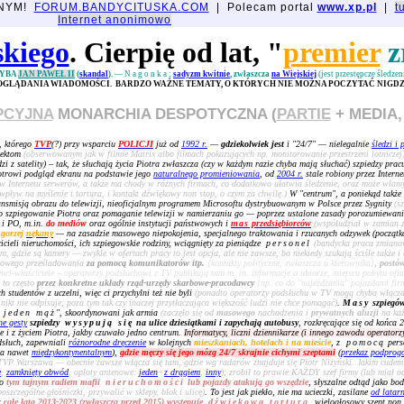
JNYM!
FORUM.BANDYCITUSKA.COM
| Polecam portal
www.xp.pl
|
t
Internet anonimowo
skiego
. Cierpię od lat, "
premier
z
HYBA
JAN PAWEŁ II
(
skandal
).
—
Nagonka
;
sadyzm kwitnie
, zwłaszcza
na Wiejskiej
(jest przestępcze śledze
 OGLĄDANIA WIADOMOŚCI. BARDZO WAŻNE TEMATY, O KTÓRYCH NIE MOŻNA POCZYTAĆ NIGDZI
PCYJNA
MONARCHIA DESPOTYCZNA (
PARTIE
+ MEDIA,
, którego
TVP
(?) przy wsparciu
POLICJI
już od
1992 r.
—
gdziekolwiek jest
i "24/7" — nielegalnie
śledzi i 
iektom
(obserwowanym jak w filmie Matrix albo filmach pokazujących np. monitorowanie przestrzeni lotniczej
i z satelity) – tak, że słuchają życia Piotra zwłaszcza (czy w każdym razie chyba mają słuchać) szpiedzy pra
trowi podgląd ekranu na podstawie jego
naturalnego promieniowania
, od
2004 r.
stale robiony przez Interne
Internetu serwerów, a także ma chody w różnych firmach, co dodatkowo ułatwia śledzenie, oraz może włamyw
wpływ na myślenie i tortura, i kontakt dźwiękowy non stop, o czym za chwilę.)
W "centrum", a poniekąd także
ansmisją obrazu do telewizji, nieoficjalnym programem Microsoftu dystrybuowanym w Polsce przez Sygnity
(s
 szpiegowanie Piotra oraz pomaganie telewizji w namierzaniu go — poprzez ustalone zasady porozumiewani
S i PO, m.in.
do mediów
oraz ogólnie instytucji państwowych i
mas
przedsiębiorców
(współudział w zamian za
 gorzej
nękany
— na zasadzie masowego niepokojenia, specjalnego traktowania i rzucanych odzywek (początkow
cieli nieruchomości, ich szpiegowskie rodziny, wciągnięty za pieniądze
personel
(bandycka praca zmian
am, gdzie są kamery — zwykle w ofertach pracy to jest opcja, ale nie zawsze, bo niekiedy szukają ściśle także i 
sowego prześladowania
za pomocą komunikatorów itp.
[kontakty polityczne, zwłaszcza u kierownika]
,
postó
lienci-właściciele – operatorzy podsłuchowi z TV publikują tam m. in. informacje o ubiorze, miejscu pobytu of
i to często
przez konkretne układy rząd-urzędy skarbowe-pracodawcy
[np. co do "najeżdżania" pojazdami fi
h studentów z uczelni, więc ci przychylni też nie byli
(ponadto operatorzy podsłuchu w TV mogą chyba włączać
ikt nie odpisuje; poza tym tak czy inaczej przytłaczająca większość ludzi nie chce pomagać)
.
Masy
szpiegów
 jeden mąż
", skoordynowani jak armia
(zaczęło się od
masowego
nachodzenia i
prywatnych aluzji
na ka
ne gesty
szpiedzy
wysypują się
na ulice dziesiątkami i zapychają autobusy
, rozkręcające się od końca
e i z życiem Piotra, jakby czuwało jedno centrum.
Informatycy, liczni dziennikarze (i innego zawodu operator
dsłuch, zapewniali
różnorodne dręczenie
w kolejnych
mieszkaniach, hotelach i na mieście
,
z pomocą
pers
a nawet
międzykontynentalnym
),
gdzie męczy się jego mózg 24/7 skrajnie cichymi szeptami
(
przekaz podprog
TVP Warszawa — obecnie zawsze włącza się tam, gdzie wg radarów znajduje się Piotr Niżyński. Jakim cudem
e
,
zamknięty obwód
, oploty antenowe:
jeden
+
z drągiem
,
inny
); zrobił to prawie KAŻDY szef firmy (lub miał o
bo
tym tajnym radiem mafii
nieruchomości
lub pojazdy atakują go wszędzie
, słyszalne odtąd jako bo
zczególne głośniczki, przywalić w sklepy, blok i ulicę)
. To jest jak piekło, nie ma ucieczki, zasilane
od latarn
;
całe lata 2013-2023 (zwłaszcza przed 2015) występuje
dźwiękowa tortura
, wielogłosowy szept non 