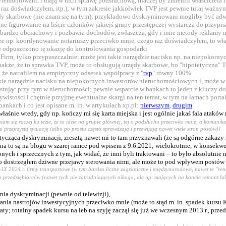
montowani, i mają w nich sprawę podsłuchową, inaczej by zmienili właściciela lu
az doświadczyłem, itp.); w tym zakresie jakkolwiek TVP jest pewnie tutaj ważnym
dy skarbowe (nie znam się na tym); przykładowo dyskryminowani mogliby być adwokac
ne figurowanie na liście członków jakiejś grupy przestępczej wystarcza do przypis
e bardzo obciachowy i pozbawia dochodów, zwłaszcza, gdy i inne metody reklamy n
 np. koordynowanie notariuszy przeciwko mnie, czego raz doświadczyłem, to właśni
 że odpuszczono tę okazję do kontrolowania gospodarki
irm; tylko przypuszczalnie: może jest takie narzędzie nacisku np. na niepokornyc
dnakże, że to sprawka TVP, może to obsługują urzędy skarbowe, bo "hipotetyczna" T
 że natrafiłem na empiryczny odsetek współpracy z "
tvp
" równy 100%
kie narzędzie nacisku na niepokornych inwestorów nieruchomościowych i, może w 
estując przy tym w nieruchomości; pewnie wsparcie w bankach to jeden z kluczy do
oczywistości i chętnie przyjmę ewentualne skargi na ten temat, w tym na łamach p
nkach i co jest opisane m. in. w artykułach xp.pl:
pierwszym
,
drugim
łaśnie wtedy, gdy np. kończy mi się karta miejska i jest ogólnie jakaś fala ataków
niam się raczej ku tezie, że to idzie na grupie głównej, tej o podsłuchu przeciwko mnie, a komuni
mu przejrzystą sytuację (albo po prostu często sprawdzają i przewijają nawet wiele stron postów)]
cząca dyskryminacji, zresztą nawet mi to tam przyznawali (że są odgórne zakazy
y na to są na blogu w szarej ramce pod wpisem z 9.6.2021; wielokrotnie, w konse
ch i sprzecznych z tym, jak widać, że inni byli traktowani – to było absolutnie
, bo dostrzegłem dziwne przejawy sterowania nimi, ale może to pod wpływem post
-IX 2024 r. firmy transportowe (w tym bardzo liczne zagraniczne i międzynarodowe, nawet te "reno
h przedsiębiorców (nawet tych nie zatrudniających nikogo, ale np. mających na koncie remont lub
nia dyskryminacji (pewnie od telewizji),
ania nastrojów inwestycyjnych przeciwko mnie (może to stąd m. in. spadek kursu
raty; totalny spadek kursu na łeb na szyję zaczął się już we wczesnym 2013 r., prz