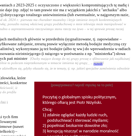
owaniach z 2023-2025 r. oczyszczono z większości kompromitujących tę mafię i
ie daje (np. zdjęć to tam prawie nie ma z wyjątkiem jakichś z "archaiku" albo
ej) dotyczącego totalnego uniewinnienia (lub ewentualnie, w najgorszym razie,
d ok. 2024 r.: pierwsza ma charakter muzealny i kryje istnienie innych konkretniejszych
zrywkę; ponadto nazwą właściwej grupy podsłuchowej o mnie telewizja może manipulować w
dno o zaprezentowanie rzeczywistego stanu rzeczy na żywo – w tej sprawie proszę raczej
uzjach medialnych głównie w przededniu (sygnalizowane, tj. zapowiadane –
nsyfikowane zabijanie, zresztą prawie wyłącznie metodą bodajże medyczną czy
alistów); wykorzystano ją też bodajże (albo tę ww.) do wprowadzenia w radiach
sowania nieistniejącego (i rażącego w porównaniu z np. "ministerka") słowa
amych pań minister
[Osoby mające dostęp do tej grupy proszę o sfilmowanie jak najdłuższej
ólnie to polecam nieprzekonanym w temacie istnienia tej grupy
]
... –
rozwiń
ie zdziwiłbym się, gdyby okazało się, że te tematy, tj. np. jakieś specjalne zamówienia odnośnie
złowieka, które
treści, konkretne
łaściwość, iż
y do profilu
lni i
i tych firm
malowanymi
firmowe (nawet
ielkości) –