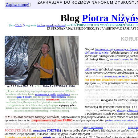
ZAPRASZAM DO ROZMÓW NA FORUM DYSKUSY
[
Zapisz stronę!
]
Blog
Piotra Niżyń
[teza
TVP (?)
; wg mnie
bardzo prawdopodobne
]. —
TEN PODSŁUCH ITD. WSPÓŁORGANIZOWAŁ C
TA STRONA NADAJE SIĘ DO TEGO, BY JĄ WERTOWAĆ ZAMIAST
KORU
(To jest
ten niepracujący samotny człowiek
obliczania dźwięku
"udzielającego się" ob
specjalnym smartfonem (transmisja pochodz
od obsługi klienta);
zorganizowano też
Pio
pomocą swych podstawianych u operatorów 
czego dochodzi jeszcze omówiony tu dalej 
odbiornika
fal obsługiwanego, w tym z tr
nawet ekranów telefonów komórkowych. To
też
(podobno
z poparciem
papieży
)
, za Pi
jest przy tym dodatkowo stopniowo coraz
szpiegów — przez przedsiębiorców i właści
obsługi klienta, występuje dziś wszędzie t
NIELEGALNIE.PL
albo
BANDYCITUSKA.COM
podpowiada swym kontaktom sposoby ma
To jest człowiek, który wycierpiał najwięcej w ostatnim 1000-leciu.
i instytucji, agenci nieruchomości i ich k
Świadków były tłumy. Polska
zamieniona w piekło podsłuchowe
; rzesze
nakłaniają do stalkingu]
, jak również rob
chciwych
ludzi z bloków
, przedsiębiorców,
recepcjonistek
, kelnerek,
bankierów, agentów nieruchomości,
dziennikarzy
, pracowników
cały naród)
. Wciągano też rodzinę i różnyc
marketów i stacji benzynowych za pieniądze
zawodowo
ćwiczących
tym trudniej o pomoc, bo np. na 100 osób n
zobojętnienie na zło w Polsce i krzywdę drugiego:
szpiegujących
w
zachowują się przy tym wobec niego "
jak
gangu, a nawet samemu organizujących dlań sadyzm... On ledwo żyje,
miejscach
)
; ostentacyjni,
stosujący teatral
strasznie zmęczony bezsennością i wrzaskliwą torturą.
a pojedyncze sytuacje powiązane wzajemni
POLICJA oraz szerzące korupcję skarbówki
, odpowiedzialni (jak podpowiadano) w całej Polsce za ten po
uprzednio jeszcze też
zorganizowano cyfrowe RADIO
o zasięgu ogólnopolskim (
potem
międzynarodowym
operatorów radaru, czyli premierowskich bandytów podsłuchowych podlegających bodajże pod dyrektora 
czy szkół, żeby poukrywać zachipowane (zdecydowanie zbędne)
drągi żelbetowe
w budynkach (zob.
napięci
POCZĄTKU 2013 R.
straszliwą TORTURĄ
i jawną próbą doprowadzenia Niżyńskiego do szaleństwa, 
uniemożliwiają myślenie, a miasta i bloki są gęsto usiane szpiegami
(Centrum może zawsze "aktywować" pos
Szpiedzy znęcają się nad nim
różnie
co dzień i kradną już od poł. 2011 (życie odtąd stało się uciekaniem)