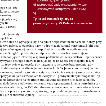
istnienie takiej
ży i SPA" czy
korzystniejszej,
 aktualny
cji, gdy chcę
yły tu i
ali, a nawet
 dyktuje trendy
iają klientów
łem domu do wynajęcia, była na rynku bezpośrednim oferta na ul. Kobzy, przy
nie wynająłem, co odnośnie nazwy odpowiadało jakimś wersetom z Biblii pod
jest ofert agencyjnych niż bezpośrednich, bo albo w ogóle serwisy
trony w Google'u; pośrednicy w odpowiednich czasach sprowadzają na
e kolaborujące z telewizją w sprawie podsłuchowni w sąsiedztwie – np. w cenach
ymywali obsługę domów takich, jak np. te na Kobzy czy Bogatki, tak, że
 to, żeby były w gotowości i by następnie je wystawić bezpośrednio, gdy
chodzi o odsyłanie klienta jednak koniec końców [nierzadko: znowu] do ofert
a unikano; ponadto zgodnie z wytycznymi z tej telewizyjnej grupy pośrednicy
w przypadku tych ustawionych telewizyjnie – pewnymi utartymi sloganami, np.
chomościowych to na tej grupie publikowana jest przez nich jako członków
 są im dodatkowe możliwości: tymczasowego wpuszczania klienta pośrednika czy
wystawiała oferty, bo TVP się zalogowała i takie przepuszczanie włączyła – w
 słyszał z pracy czy od rodziny; szacuję, że proceder współpracy z pośrednikami
i tak już zamieszani w pracy
[
edit
: moim zdaniem jakkolwiek należą się tym
sce odgórnie zlecana dyskryminacja i żądania względem najemców (wiadomo, że