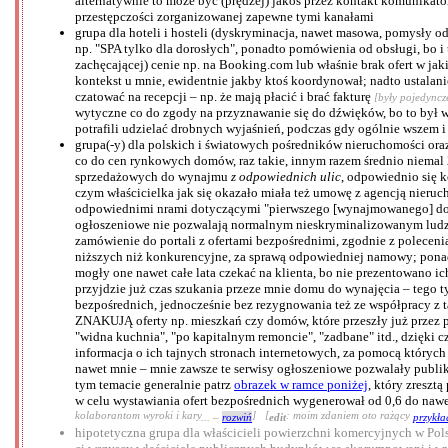
alternatywnie to może być (prędzej) jakoś przez kontakt komunikat
przestępczości zorganizowanej zapewne tymi kanałami
grupa dla hoteli i hosteli (dyskryminacja, nawet masowa, pomysły o
np. "SPA tylko dla dorosłych", ponadto pomówienia od obsługi, bo i 
zachęcającej) cenie np. na Booking.com lub właśnie brak ofert w jak
kontekst u mnie, ewidentnie jakby ktoś koordynował; nadto ustalan
czatować na recepcji – np. że mają płacić i brać fakturę
[były pojedyncze
wytyczne co do zgody na przyznawanie się do dźwięków, bo to był w
potrafili udzielać drobnych wyjaśnień, podczas gdy ogólnie wszem i
grupa(-y) dla polskich i światowych pośredników nieruchomości oraz
co do cen rynkowych domów, raz takie, innym razem średnio niemal 2
sprzedażowych do wynajmu
z odpowiednich ulic
, odpowiednio się 
czym właścicielka jak się okazało miała też umowę z agencją nieru
odpowiednimi nrami dotyczącymi "pierwszego [wynajmowanego] domu" 
ogłoszeniowe nie pozwalają normalnym nieskryminalizowanym ludziom
zamówienie do portali z ofertami bezpośrednimi, zgodnie z polecenia
niższych niż konkurencyjne, za sprawą odpowiedniej namowy; ponad
mogły one nawet całe lata czekać na klienta, bo nie prezentowano i
przyjdzie już czas szukania przeze mnie domu do wynajęcia – tego 
bezpośrednich, jednocześnie bez rezygnowania też ze współpracy z 
ZNAKUJĄ oferty np. mieszkań czy domów, które przeszły już przez p
"widna kuchnia", "po kapitalnym remoncie", "zadbane" itd., dzięki 
informacja o ich tajnych stronach internetowych, za pomocą których
nawet mnie – mnie zawsze te serwisy ogłoszeniowe pozwalały publiko
tym temacie generalnie patrz
obrazek w ramce poniżej
, który zreszt
w celu wystawiania ofert bezpośrednich wygenerował od 0,6 do nawet
kolaborantom wyroki i kary
] [
: moim zdaniem oto rażący
... –
rozwiń
edit
przykła
hipotetyczna grupa dla właścicieli powierzchni komercyjnych w Pol