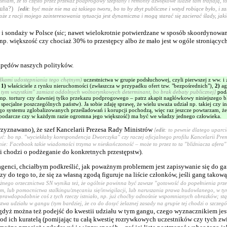
aśniam, że to często przez przekaz podprogowy szeptany i remonty dźwiękowe ludzie tam trafiają, 
eguła?)
[
edit
: być może nie ma aż takiego tworu, bo to by zbyt publiczne i wstyd robiące było, i
e z racji mojego zainteresowania sytuacja jest dynamiczna i mogą starać się zacierać ślady, jakie
i sondaży w Polsce (
sic
; nawet wielokrotnie potwierdzane w sposób skoordynowany 
że np. większość czy chociaż 30% to przestępcy albo że mało jest w ogóle stronią
zapędów naszych polityków.
dkami udostępniania tego chętnym)
uczestnictwa w grupie podsłuchowej, czyli pierwszej z ww. i
:
1)
właściciele z rynku nieruchomości (zwłaszcza w przypadku ofert tzw. "bezpośrednich"),
2)
ag
 tym wszystkim" zamiast oddolnych wolnorynkowych determinant, bo brak debaty publicznej]
poda
p. tortury czy dawniej tylko przekazu podprogowego – patrz akapit nagłówkowy niniejszego bl
specjalne poszczególnych państw). Ja sobie zdaję sprawę, że wielu uważa udział np. takiej czy 
go systemu zglobalizowanych prześladowań i korupcji pochodzą, więc raz jeszcze powtarzam, że 
gospodarcze czy w każdym razie ogromna jego większość) ma być we władzy jednego człowieka.
 przyznawano), że szef Kancelarii Prezesa Rady Ministrów
[
edit
: to pewnie dlatego uparci
yć: bo np. "wyciekłaby korespondencja Dworczyka" czy raczej oficjalnego profilu Kancelarii Pre
nie: Facebook takie wiadomości trzyma w nieskończoność – może to przez to ta "bliźniacza afera
li chodzi o podżeganie do konkretnych przestępstw).
zeni agenci, chciałbym podkreślić, jak poważnym problemem jest zapisywanie się d
 do tego to, że się za własną zgodą figuruje na liście członków, jeśli gang takową 
różnego orzecznictwa SN wynika też, że ogólnie powinna być zawsze "gotowość do popełnienia prze
 lub pomocnictwa stalkingu/znęcaniu się/inwigilacji, lub naruszania prawa budowlanego, w tym 
e prawdopodobnie coś z tych rzeczy istniało, np. już choćby odnośnie wspomnianych obrazków; st
twa udziału w gangu (tym bardziej, że co do dosyć żelaznej zasady na grupie tej chodzi o szcze
, gdyż można też podejść do kwestii udziału w tym gangu, czego wyznacznikiem jes
i pod ich kuratelą (pomijając tu całą kwestię rozrywkowych uczestników czy tych