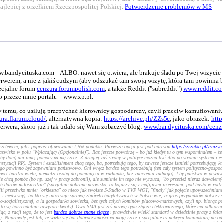
 najlepiej z orzełkiem Rzeczpospolitej Polskiej.
Potwierdzenie problemów w MS
w.bandycituska.com – ALBO: nawet się otwiera, ale brakuje śladu po Twej wizycie
werem, a nie z jakiś cudzym (aby odszukać tam swoją wizytę, która tam powinna być
pecjalne forum
cenzura.forumpolish.com
, a także Reddit ("subreddit")
www.reddit.co
o przeze mnie portalu – www.xp.pl.
 temu, co usiłują przepychać kierownicy gospodarczy, czyli przeciw kamuflowaniu
ura.flarum.cloud/
, alternatywna kopia:
https://archive.ph/ZZs5c
, jako obrazek:
htt
serwera, skoro już i tak udało się Wam zobaczyć blog:
www.bandycituska.com/cenzu
zelewem, jak i poprzez ofiarowanie 1,5% podatku. Pierwsza opcja jest pod adresem
https://zrzutka.pl/z/nizyn
 nazwisko w polu "Wpłacający (Opcjonalnie)"). Raz jeszcze powtórzę – bo już kiedyś tu o tym wspominałem – 
y dom) ani innej pomocy na mą rzecz. Z drugiej zaś strony w polityce można być albo po stronie systemu i est
stytucji RP). System i establishment chcą tego, ba, potrzebują tego, by zawsze jeszcze istnieli potrzebujący, 
 powinno być zapewniane państwowo. Oni wręcz bardzo tego potrzebują (ten cały system polityczno-gospodarczy
czy nawet bardzo wielu, niemalże osobą do pominięcia w rachunku, bez znaczenia żadnego). I by państwo w pew
e chcą pomóc (bo np. szef w pracy zabronił), ale sumienie im tego nie wyrzuca,
"bo przecież nieraz dawałem(
arów miłosierdzia" (specjalnie dobrane nazwisko, co kojarzy się z mafijnymi interesami, pod hasło w rodza
ii przeciwko mnie: "orkiestra" co nieco jak swoiste S-Studio w TVP WOT, "finały" jak pojęcie upowszechniane
i i medycyny), bo kto się interesuje sprawą zbiórek charytatywnych w Polsce wie, że gros przypadków dotyczy 
o-socjalistycznej,
a la
gospodarka sowiecka, bez tych całych kominów płacowo-marżowych, czyli np. biorąc pod
e, że to są horrendalnie zawyżone kwoty). Owo SMA jest zaś nazwą typu złącza elektronicznego, które ma odbi
c, z racji tego, że to jest
bardzo dobrze znane złącze
i prawdziwie wielki standard w dziedzinie pracy z fala
ą. Naprawdę jest tak, że wielu się boi dobroczynności na moją rzecz i specjalnie aż nakręca koniunkturę na