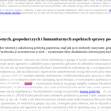
opiero kiedyś tam później, podczas gdy póki co potrzebuję chociaż mieć porządny dom i ciszę, to idąc tą ścież
, np. z ZUS, i nie będzie żadnych odmów. Zaś co do gigantycznych kosztów narzucanych z zagranicy, będą w t
lności i zbieranie na chorych przestanie być nawet potrzebne, albo jedziemy drogą, która prowadzi w przeciw
ie w sprawie sondaży i wyborów, a także inne typowe przypadki zakłamania. Warto tam się zarejestrować i
o
jego kanału YouTube
(postarajmy się, by było tam jak najwięcej subskrybentów) oraz do wypowiadania się na
awnych, gospodarczych i humanitarnych aspektach sprawy p
takie istotne) z zakulisową polityką papiestwa, stąd jak ja to niekiedy nazywam: 
acebooku (i uczestnictwa w nich – wymieniam sfery działalności telewizyjnej kryt
im (podsłuchowa: obecnie ma chyba informację o gangu w tytule; zawiera zwłaszcz
iennie przez agentów z zakładów pracy (podobno głównie do albumów oznaczanych d
, bo oni nie są wszechpotężni) dla firm i pracowników, informuje np. o wynajętym
podpuszcza, jak mi dokuczać i uporczywie manifestować swoją obecność przy mnie
,
podaje namiary internetowe i telekomunikacyjne, poucza o od
[dodano 2025-03:]
akże ci, co w danym czasie nie szpiegują, są na bieżąco, w tym poprzez aplikacj
erta), ale jednak
]
– ewentualnie funkcje tej grupy mógłby zamiast Facebook
... –
rozwiń
acyjna", co jest raczej nieoficjalne, przy czym przechwytywanie ekranu (ang. screen capture) to
ano się na współpracę z Facebookiem z uwagi na potrzeby
świata polityki
;
[Co do
.com z r. 2024) liczba jakichś tam członków polskich to ponad 5 mln. (mniej więce
i, tj. np. ok. 3 mln.), ale obecnie pewnie niemal same tylko konta na fikcyjne da
 ujawnienie, że widzieli tę grupę i jej czat, i kolegów przy robocie, lub że słysze
iwania przez nie-agentów się zwykle zaostrzyły), lub że aprobują tezę, iż wyraźnie 