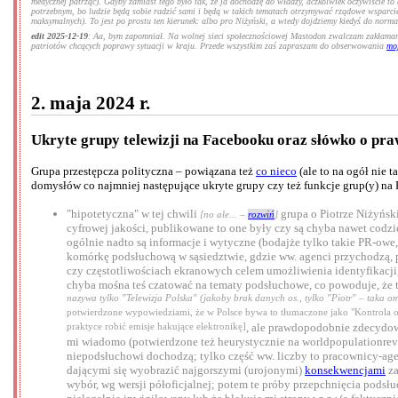
medycznej patrząc). Gdyby zamiast tego było tak, że ja dochodzę do władzy, aczkolwiek oczywiście to d
potrzebnym, bo ludzie będą sobie radzić sami i będą w takich tematach otrzymywać rządowe wsparcie
maksymalnych). To jest po prostu ten kierunek: albo pro Niżyński, a wtedy dojdziemy kiedyś do norma
edit 2025-12-19
: Aa, bym zapomniał. Na wolnej sieci społecznościowej Mastodon zwalczam zakłaman
patriotów chcących poprawy sytuacji w kraju. Przede wszystkim zaś zapraszam do obserwowania
mo
2. maja 2024 r.
Ukryte grupy telewizji na Facebooku oraz słówko o pr
Grupa przestępcza polityczna – powiązana też
co nieco
(ale to na ogół nie 
domysłów co najmniej następujące ukryte grupy czy też funkcje grup(y) na F
"hipotetyczna" w tej chwili
grupa o Piotrze Niżyńsk
[no ale
... –
rozwiń
]
cyfrowej jakości, publikowane to one były czy są chyba nawet codz
ogólnie nadto są informacje i wytyczne (bodajże tylko takie PR-owe
komórkę podsłuchową w sąsiedztwie, gdzie ww. agenci przychodzą, 
czy częstotliwościach ekranowych celem umożliwienia identyfikacji
chyba mośna teś czatować na tematy podsłuchowe, co powoduje, że t
nazywa tylko "Telewizja Polska" (jakoby brak danych os., tylko "Piotr" – taka om
potwierdzone wypowiedziami, że w Polsce bywa to tłumaczone jako "Kontrola oper
praktyce robić emisje hakujące elektronikę]
, ale prawdopodobnie zdecydow
mi wiadomo (potwierdzone też heurystycznie na worldpopulationreview
niepodsłuchowi dochodzą; tylko część ww. liczby to pracownicy-agenc
dającymi się wyobrazić najgorszymi (urojonymi)
konsekwencjami
za
wybór, wg wersji półoficjalnej; potem te próby przepchnięcia podsłuch