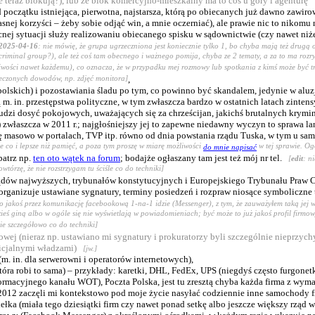
 teraz blokują?), lub że blok komercyjno-mieszkalny ma to coś u góry i agenturę
 początku istniejąca, pierwotna, najstarsza, którą po obiecanych już dawno zawir
ej korzyści – żeby sobie odjąć win, a mnie oczerniać), ale prawie nic to nikomu n
cnej sytuacji służy realizowaniu obiecanego spisku w sądownictwie (czy nawet niż
 2025-04-16
: nie mówię, że grupa ugrzeczniona jest koniecznie tylko 1, bo chyba mają też drugą o
criminal group?), ale też coś tam obecnego i ważnego pomija, chyba ze 2 tematy, a za to ma ro
wości nawet każdemu), co oznacza, że w przypadku mej rozmowy lub spotkania z kimś może być tru
pieczonych dowodów, np. zdjęć monitora]
,
 polskich) i pozostawiania śladu po tym, co powinno być skandalem, jedynie w al
ą m. in. przestępstwa polityczne, w tym zwłaszcza bardzo w ostatnich latach zinte
ludzi dosyć pokojowych, uważających się za chrześcijan, jakichś brutalnych krymin
zwłaszcza w 2011 r.; najgłośniejszy jej to zapewne niedawny wyczyn to sprawa lan
o się masowo w portalach, TVP itp. równo od dnia powstania rządu Tuska, w tym u s
byle co i lepsze niż pamięć, a poza tym proszę w miarę możliwości
w tej sprawie. Og
do mnie napisać
patrz np.
ten oto wątek na forum
; bodajże ogłaszany tam jest też mój nr tel.
[
edit
: n
órzę, że nie rozstrzygam tu ściśle co do techniki]
sądów najwyższych, trybunałów konstytucyjnych i Europejskiego Trybunału Praw C
organizuje ustawiane sygnatury, terminy posiedzeń i rozpraw niosące symboliczne 
e to jakoś przez komunikację facebookową 1-na-1 idzie (Messenger), z tym, że zauważyłem taką jej w
eś giną albo w ogóle się nie wyświetlają w powiadomieniach; być może to już jakoś profil firmow
cie szczegółowo co do techniki]
owej (nieraz np. ustawiano mi sygnatury i prokuratorzy byli szczególnie nieprzychy
 oficjalnymi władzami)
[jw.]
. in. dla serwerowni i operatorów internetowych),
óra robi to sama) – przykłady: karetki, DHL, FedEx, UPS (niegdyś często furgonetk
formacyjnego kanału WOT), Poczta Polska, jest tu zresztą chyba każda firma z wy
2012 zaczęli mi kontekstowo pod moje życie nasyłać codziennie inne samochody 
dełka (miała tego dziesiątki firm czy nawet ponad setkę albo jeszcze większy rząd w