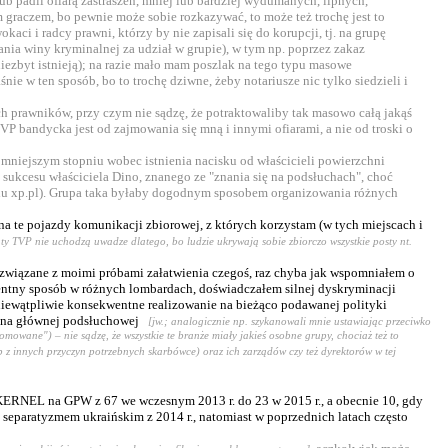
b padli ofiarą zastraszeń, mniej lub bardziej wydumanych, lipnych,
 graczem, bo pewnie może sobie rozkazywać, to może też trochę jest to
i i radcy prawni, którzy by nie zapisali się do korupcji, tj. na grupę
ania winy kryminalnej za udział w grupie), w tym np. poprzez zakaz
iezbyt istnieją); na razie mało mam poszlak na tego typu masowe
e w ten sposób, bo to trochę dziwne, żeby notariusze nic tylko siedzieli i
h prawników, przy czym nie sądzę, że potraktowaliby tak masowo całą jakąś
VP bandycka jest od zajmowania się mną i innymi ofiarami, a nie od troski o
mniejszym stopniu wobec istnienia nacisku od właścicieli powierzchni
 sukcesu właściciela Dino, znanego ze "znania się na podsłuchach", choć
ortalu xp.pl). Grupa taka byłaby dogodnym sposobem organizowania różnych
 na te pojazdy komunikacji zbiorowej, z których korzystam (w tych miejscach i
katy TVP nie uchodzą uwadze dlatego, bo ludzie ukrywają sobie zbiorczo wszystkie posty nt.
 związane z moimi próbami załatwienia czegoś, raz chyba jak wspomniałem o
kwentny sposób w różnych lombardach, doświadczałem silnej dyskryminacji
 niewątpliwie konsekwentne realizowanie na bieżąco podawanej polityki
ów na głównej podsłuchowej
[jw.; analogicznie np. szykanowali mnie ustawiając przeciwko
mowane") – nie sądzę, że wszystkie te branże miały jakieś osobne grupy, chociaż też to
 z innych przyczyn potrzebnych skarbówce) oraz ich zarządów czy też dyrektorów w tej
 KERNEL na GPW z 67 we wczesnym 2013 r. do 23 w 2015 r., a obecnie 10, gdy
ed separatyzmem ukraińskim z 2014 r., natomiast w poprzednich latach często