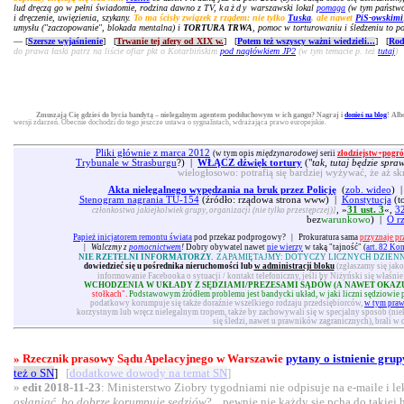
lud dręczą go w pełni świadomie, rodzina dawno z TV,
każdy
warszawski lokal
pomaga
(w tym państwow
i dręczenie, uwięzienia, szykany.
To ma ścisły związek z rządem: nie tylko
Tuska
, ale nawet
PiS-owskimi
umysłu ("zaczopowanie", blokada mentalna) i
TORTURA TRWA
, pomoc w torturowaniu i śledzeniu to po
— [
Szersze wyjaśnienie
] [
Trwanie tej afery od XIX w.
] [
Potem też wszyscy ważni wiedzieli...
] [
Rod
do prawa łaski patrz na liście ofiar pkt o Kotarbińskim
pod nagłówkiem JP2
(w tym temacie p. też
tutaj
)
Zmuszają Cię gdzieś do bycia bandytą – nielegalnym agentem podsłuchowym w ich gangu? Nagraj i
donieś na blog
! Alb
wersji zdarzeń. Obecnie dochodzi do tego jeszcze ustawa o sygnalistach, wdrażająca prawo europejskie.
Pliki głównie z marca 2012
(w tym opis
międzynarodowej
serii
złodziejstw+pogró
Trybunale w Strasburgu
?) |
WŁĄCZ dźwięk tortury
("
tak, tutaj będzie spra
wielogłosowo: potrafią się bardziej wyżywać, że aż sk
Akta nielegalnego wypędzania na bruk przez Policję
(
zob. wideo
) 
Stenogram nagrania TU-154
(źródło: rządowa strona www) |
Konstytucja
(to
, »
31 ust. 3
«,
32
członkostwa jakiejkolwiek grupy, organizacji (nie tylko przestępczej)]
bez
warunkowo
) |
O r
Papież inicjatorem remontu świata
pod przekaz podprogowy?
|
Prokuratura sama
przyznaje pr
|
Walczmy z
pomocnictwem
!
Dobry obywatel nawet
nie wierzy
w taką "tajność" (
art. 82 Ko
NIE RZETELNI INFORMATORZY.
ZAPAMIĘTAJMY: DOTYCZY LICZNYCH DZIENN
dowiedzieć się u pośrednika nieruchomości lub
w administracji bloku
(zgłaszamy się jak
informowanie Facebooka o sytuacji / kontakt telefoniczny, jeśli by Niżyński się właśn
WCHODZENIA W UKŁADY Z SĘDZIAMI/PREZESAMI SĄDÓW (A NAWET OKAZ
stołkach".
Podstawowym źródłem problemu jest bandycki układ, w jaki liczni sędziowie podo
podatkowy korumpuje się także doraźnie wszelkiego rodzaju przedsiębiorców,
w tym pra
korzystnym lub wręcz nielegalnym tropem, także by zachowywali się w specjalny sposób (nie
się śledzi, nawet u prawników zagranicznych), brali 
» Rzecznik prasowy Sądu Apelacyjnego w Warszawie
pytany o istnienie gru
też o SN
]
[
dodatkowe dowody na temat SN
]
»
edit 2018-11-23
: Ministerstwo Ziobry tygodniami nie odpisuje na e-maile i 
osłaniać, bo dobrze korumpuje sędziów
?... pewnie nie każdy się pcha do takie