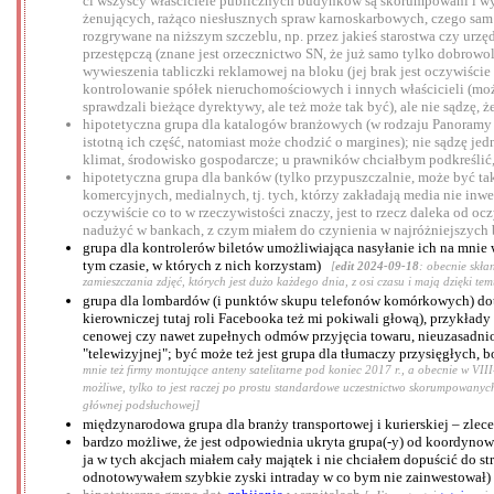
ci wszyscy właściciele publicznych budynków są skorumpowani i wyre
żenujących, rażąco niesłusznych spraw karnoskarbowych, czego sam r
rozgrywane na niższym szczeblu, np. przez jakieś starostwa czy urzę
przestępczą (znane jest orzecznictwo SN, że już samo tylko dobrowol
wywieszenia tabliczki reklamowej na bloku (jej brak jest oczywiści
kontrolowanie spółek nieruchomościowych i innych właścicieli (może
sprawdzali bieżące dyrektywy, ale też może tak być), ale nie sądzę,
hipotetyczna grupa dla katalogów branżowych (w rodzaju Panoramy F
istotną ich część, natomiast może chodzić o margines); nie sądzę je
klimat, środowisko gospodarcze; u prawników chciałbym podkreślić,
hipotetyczna grupa dla banków (tylko przypuszczalnie, może być ta
komercyjnych, medialnych, tj. tych, którzy zakładają media nie inw
oczywiście co to w rzeczywistości znaczy, jest to rzecz daleka od 
nadużyć w bankach, z czym miałem do czynienia w najróżniejszych ba
grupa dla kontrolerów biletów umożliwiająca nasyłanie ich na mnie w
tym czasie, w których z nich korzystam)
[
edit 2024-09-18
: obecnie skła
zamieszczania zdjęć, których jest dużo każdego dnia, z osi czasu i mają dzięki te
grupa dla lombardów (i punktów skupu telefonów komórkowych) doty
kierowniczej tutaj roli Facebooka też mi pokiwali głową), przykład
cenowej czy nawet zupełnych odmów przyjęcia towaru, nieuzasadniony
"telewizyjnej"; być może też jest grupa dla tłumaczy przysięgłych
mnie też firmy montujące anteny satelitarne pod koniec 2017 r., a obecnie w VIII
możliwe, tylko to jest raczej po prostu standardowe uczestnictwo skorumpowanyc
głównej podsłuchowej]
międzynarodowa grupa dla branży transportowej i kurierskiej – zlece
bardzo możliwe, że jest odpowiednia ukryta grupa(-y) od koordynow
ja w tych akcjach miałem cały majątek i nie chciałem dopuścić do st
odnotowywałem szybkie zyski intraday w co bym nie zainwestował)