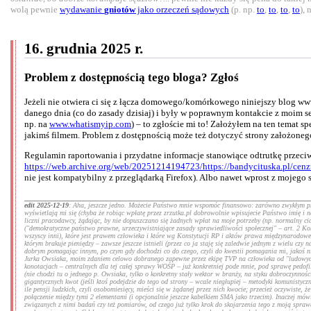
wolą pewnie
wydawanie
gniotów
jako orzeczeń sądowych
(p. np.
to
,
to
,
to
,
to
),
16. grudnia 2025 r.
Problem z dostępnością tego bloga? Zgłoś
Jeżeli nie otwiera ci się z łącza domowego/komórkowego niniejszy blog ww
danego dnia (co do zasady dzisiaj) i były w poprawnym kontakcie z moim ser
np. na
www.whatismyip.com
) – to zgłoście mi to! Założyłem na ten temat s
jakimś filmem. Problem z dostępnością może też dotyczyć strony założoneg
Regulamin raportowania i przydatne informacje stanowiące odtrutkę przeciw
https://web.archive.org/web/20251214194723/https://bandycituska.pl/cenz
nie jest kompatybilny z przeglądarką Firefox). Albo nawet wprost z mojego 
edit 2025-12-19
: Aha, jeszcze jedno. Możecie Państwo mnie wspomóc finansowo: zarówno zwykłym pr
wyświetlają mi się (chyba że robiąc wpłatę przez zrzutka.pl dobrowolnie wpisujecie Państwo imię i
liczni pracodawcy, żądając, by nie dopuszczano się żadnych wpłat na moje potrzeby (np. normalny cich
(
"demokratyczne państwo prawne, urzeczywistniające zasady sprawiedliwości społecznej"
– art. 2 Kon
wszyscy inni), które jest prawem człowieka i które wg Konstytucji RP i aktów prawa międzynarodowego
którym brakuje pieniędzy – zawsze jeszcze istnieli (przez co ja staję się zaledwie jednym z wielu 
dobrym pomagając innym, po czym gdy dochodzi co do czego, czyli do kwestii pomagania mi, jakoś ni
Jurka Owsiaka, moim zdaniem celowo dobranego zapewne przez ekipę TVP na człowieka od "ludowych d
konotacjach – centralnych dla tej całej sprawy WOŚP – już konkretniej pode mnie, pod sprawę pedofil
(nie chodzi tu o jednego p. Owsiaka, tylko o konkretny stały wektor w branży, na styku dobroczynnośc
gigantycznych kwot (jeśli ktoś podejdzie do tego od strony – wcale niegłupiej – metodyki komunistyczn
ile pensji ludzkich, czyli osobomiesięcy, mieści się w żądanej przez nich kwocie; przecież oczywist
połączenie między tymi 2 elementami (i opcjonalnie jeszcze kabelkiem SMA jako trzecim). Inaczej mówią
związanych z nimi badań czy też pomiarów, od czego już tylko krok do skojarzenia tego z moją spraw