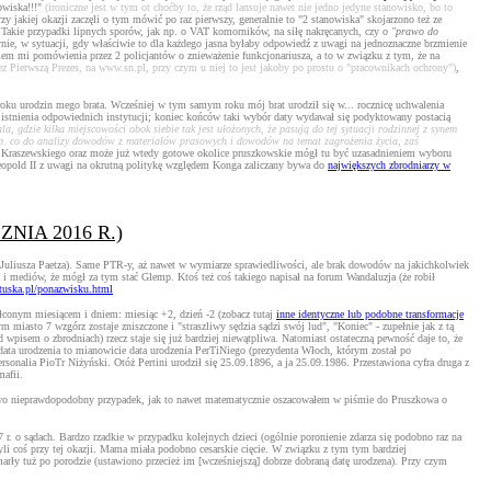
nowiska!!!"
(ironiczne jest w tym ot choćby to, że rząd lansuje nawet nie jedno jedyne stanowisko, bo to
y jakiej okazji zaczęli o tym mówić po raz pierwszy, generalnie to "2 stanowiska" skojarzono też ze
 Takie przypadki lipnych sporów, jak np. o VAT komorników, na siłę nakręcanych, czy o
"prawo do
nie, w sytuacji, gdy właściwie to dla każdego jasna byłaby odpowiedź z uwagi na jednoznaczne brzmienie
eniem mi pomówienia przez 2 policjantów o znieważenie funkcjonariusza, a to w związku z tym, że na
 Pierwszą Prezes, na www.sn.pl, przy czym u niej to jest jakoby po prostu o "pracownikach ochrony")
,
roku urodzin mego brata. Wcześniej w tym samym roku mój brat urodził się w... rocznicę uchwalenia
istnienia odpowiednich instytucji; koniec końców taki wybór daty wydawał się podyktowany postacią
, gdzie kilka miejscowości obok siebie tak jest ułożonych, że pasują do tej sytuacji rodzinnej z synem
 np. co do analizy dowodów z materiałów prasowych i dowodów na temat zagrożenia życia, zaś
s Kraszewskiego oraz może już wtedy gotowe okolice pruszkowskie mógł tu być uzasadnieniem wyboru
Leopold II z uwagi na okrutną politykę względem Konga zaliczany bywa do
największych zbrodniarzy w
NIA 2016 R.)
a u Juliusza Paetza). Same PTR-y, aż nawet w wymiarze sprawiedliwości, ale brak dowodów na jakichkolwiek
 i mediów, że mógł za tym stać Glemp. Ktoś też coś takiego napisał na forum Wandaluzja (że robił
uska.pl/ponazwisku.html
ałconym miesiącem i dniem: miesiąc +2, dzień -2 (zobacz tutaj
inne identyczne lub podobne transformacje
m miasto 7 wzgórz zostaje zniszczone i "straszliwy sędzia sądzi swój lud", "Koniec" - zupełnie jak z tą
 wpisem o zbrodniach) rzecz staje się już bardziej niewątpliwa. Natomiast ostateczną pewność daje to, że
data urodzenia to mianowicie data urodzenia PerTiNiego (prezydenta Włoch, którym został po
ersonalia PioTr Niżyński. Otóż Pertini urodził się 25.09.1896, a ja 25.09.1986. Przestawiona cyfra druga z
mafii.
o nieprawdopodobny przypadek, jak to nawet matematycznie oszacowałem w piśmie do Pruszkowa o
o sądach. Bardzo rzadkie w przypadku kolejnych dzieci (ogólnie poronienie zdarza się podobno raz na
i coś przy tej okazji. Mama miała podobno cesarskie cięcie. W związku z tym tym bardziej
arły tuż po porodzie (ustawiono przecież im [wcześniejszą] dobrze dobraną datę urodzena). Przy czym