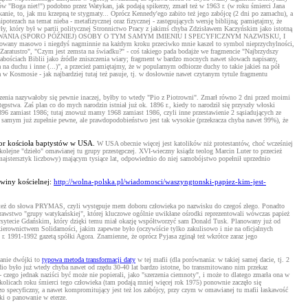
w "Boga niet!") podobno przez Watykan, jak podają spikerzy, zmarł też w 1963 r. (w roku śmierci Jana
anie, to, jak mu krzepną te stygmaty... Oprócz Kennedy'ego zabito też jego zabójcę (2 dni po zamachu), a
tezach na temat nieba - metafizycznej oraz fizycznej - zastępujących wersję biblijną; pamiętajmy, że
yły, który był w partii politycznej Stronnictwo Pracy z jakimś chyba Zdzisławem Kaczyńskim jako istotną
NIA (SPORO PÓŹNIEJ) OSOBY O TYM SAMYM IMIENIU I SPECYFICZNYM NAZWISKU, I
sowany masowo i niegdyś nagminnie na każdym kroku przeciwko mnie kaszel to symbol nieprzychylności,
aratustro", "Czym jest zemsta na świadku?" - coś takiego pada bodajże we fragmencie "Najbrzydszy
abościach Biblii jako źródle zniszczenia wiary; fragment w bardzo mocnych nawet słowach napisany,
na duchu i inne (...)", a przecież pamiętajmy, że w popularnym odbiorze duchy to takie jakieś na pół
a w Kosmosie - jak najbardziej tutaj też pasuje, tj. w dosłownie nawet czytanym tytule fragmentu
zenia nazywałoby się pewnie inaczej, byłby to wtedy "Pio z Piotrowni". Zmarł równo 2 dni przed moimi
pstwa. Zaś plan co do mych narodzin istniał już ok. 1896 r., kiedy to narodził się przyszły włoski
h (1896 zamiast 1986; tutaj znowuż mamy 1968 zamiast 1986, czyli inne przestawienie 2 sąsiadujących ze
tym samym już zupełnie pewne, ale prawdopodobieństwo jest tak wysokie (przekracza chyba nawet 99%), że
tor kościoła baptystów w USA.
W USA obecnie więcej jest katolików niż protestantów, choć wcześniej
kolejne "dzieło" omawianej tu grupy przestępczej. XVI-wieczny ksiądz teolog Marcin Luter to przecież
(majstersztyk liczbowy) mającym tysiące lat, odpowiednio do niej samobójstwo popełnił uprzednio
winy kościelnej:
http://wolna-polska.pl/wiadomosci/waszyngtonski-papiez-kim-jest-
 też do słowa PRYMAS, czyli występuje mem doboru człowieka po nazwisku do czegoś złego. Ponadto
rawstwo "grupy watykańskiej", której kluczowe ogólnie uwikłane ośrodki reprezentowali wówczas papież
rsytecie Gdańskim, który dzięki temu miał okazję współtworzyć sam Donald Tusk. Planowany już od
ownictwem Solidarności, jakim zapewne było (oczywiście tylko zakulisowo i nie na oficjalnych
. 1991-1992 gazetą spółki Agora. Znamienne, że oprócz Pyjasa zginął też wkrótce zaraz jego
wanie dwójki to
typowa metoda transformacji daty
w tej mafii (dla porównania: w takiej samej dacie, tj. 2
dio było już wtedy chyba nawet od rzędu 30-40 lat bardzo istotne, bo transmitowano nim przekaz
zego jednak naziści być może nie popierali, jako "szerzenia ciemnoty", i może to dlatego zmarła ona w
kolicach roku śmierci tego człowieka (tam podają mniej więcej rok 1975) ponownie zaczęło się
zo specyficzny, a nawet kompromitujący jest też los zabójcy, przy czym w omawianej tu mafii łaskawość
lki o panowanie w eterze.