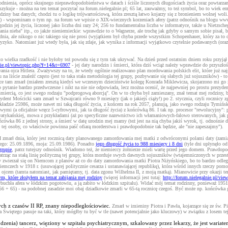
odnienia, oprócz skrajnego nieprawdopodobieństwa w datach i ściśle liczonych długościach życia oraz powtarzan
ę szykuje - można na ten temat poczytać na forum.nielegalnie.pl; 65 lat, zauważmy, to też symbol, bo to wiek e
ziny baz danych; chodzi tu o logikę trójwartościową, która zresztą łatwo kojarzy się z bronieniem wolnej woli.
a...) - wspominam o tym np. na forum we wpisie o XIX-wiecznych korzeniach afery (patrz odnośnik na blogu w
odzin jej życia, liczonej jako liczba dni razy 24; 256 to fundamentalna liczba w informatyce, także u Nietzsc
ia nieba" itp., co jakże nieniemieckie: wprawdzie to o Wagnerze, ale trochę jak gdyby o samym sobie pisał, b
nia, ale nikogo o nic takiego się nie prosi (wyjątkiem był chyba przede wszystkim Schopenhauer, który za to d
ryzyko. Natomiast już wtedy była, jak się zdaje, jak wynika z informacji wyjątkowo czytelnie podawanych (ora
 wielka rzadkość i nie byłoby też powodu się z tym tak ukrywać. Na dzień przed ostatnim dniem roku przyjął o
lnie.pl/viewtopic.php?f=14&t=6907
- jej daty narodzin i śmierci, która dziś wciąż należy wprawdzie do przyszł
nia ojca Hitlera. Zważywszy na to, że wtedy ogólnie realizowano plan mordowania polskich elit, które już na
 na liście znaleźć często (jest to taka stała metodologia tej grupy, pozbywanie się słabych już sojuszników) 
ótce tam zmarł (miałem zresztą kiedyś we wczesnym dzieciństwie kolegę Konrada Miklewicza, skojarzono mi go ze
o pytanie bardzo przedwczesne i nikt na nie nie odpowiada, lecz można ocenić, że najpewniej po prostu prezyd
 śmiercią, co jest swego rodzaju "podprogową aborcją". On w to chyba był zamieszany, znał temat mej rodziny, b
zydent Mościcki sam zmarł w Szwajcarii równo 9 miesięcy (jak o jakiejś ciąży!) po 2. stycznia, czyli rocznic
im układzie 25986, może nawet mi taką długość życia, z końcem na rok 2057, planują, jako swego rodzaju Tymiń
ymi (a oficjalnie wręcz 5-cyfrowymi, jak ta długość życia) z końcówką 86. I tak np. procesor "rewolucyjny":
 watykańskiej, mowa z przykładami (aż po specyficzne nazewnictwo ich włamaniowych-falowo sterowanych, jak
a 86 z jednej strony, a śmierć w datę urodzin mej mamy (też jest na nią chyba jakiś wyrok, tj. odnośnie dni
ę tej osoby, co właściwie powinna paść ofiarą morderstwa i prawdopodobnie tak będzie, ale "nie zapeszajmy").
 zmarł dnia, który jest rocznicą daty planowanego zamordowania mej matki z odwróconymi polami daty (zamiast 
jego: 25.09.1896, moja: 25.09.1986). Ponadto
jego długość życia to 988 miesięcy i 8 dni
(tyle dni upłynęło od
grupie
, patrz tutejszy odnośnik. Wiadomo też, że niemieccy żołnierze mieli wartę przed jego domem. Prawdopo
patrząc na stałą linię polityczną tej grupy, która morduje swych dawnych sojuszników (wtajemniczonych w przest
y zwierzał się on Niemcom z planów aż co do daty zamordowania matki Piotra Niżyńskiego, bo to bardzo odległ
zech w 1918 r. (usuwającej politycznie cesarza i ustanawiającej republikę), która wśród innych rzeczy pom
im ojcem (tamta natomiast, jak pamiętamy, tj. data zgonu Wilhelma II, z moją matką). Mianowicie przy okazji 
m, które złożyłem na temat zabijania mej rodziny
(więcej informacji jest tutaj:
http://forum.nielegalnie.pl/
ybuchła afera w łódzkim pogotowiu, a ją zabito w łódzkim szpitalu). Widać mój temat rodzinny, ponieważ 1951
56 + 65) - na podobnej zasadzie moi obaj dziadkowie zmarli w 65-tą rocznicę czegoś. Być może np. końcówka g
ych z czasów II RP, znany niepodległościowiec.
Zmarł w imieniny Piotra i Pawła, kojarzące się ze św. 
 Świętego pasuje na taki, który mógłby tu być w tle (nawet potencjalnie jako kluczowy) w związku z losem tej
rodzenia) tancerz, więziony w szpitalu psychiatrycznym, szkalowany przez lekarzy, że jest w