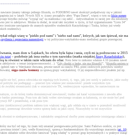
-------------
w nawiasie (znamy takiego jednego filozofa, co PODOBNO nawet skończył podpaliwszy się w jakimś
 papieża już w latach 70-tych XIX w. (czasy początków afery "Papa Dance", więcej o tym na
liście
nomen
 zwyczaje brzydko mówiąc "wypiąć się" na małżonka i się zabić... indywidualizm to raczej jest dla młodzieży
ewno jest to zabójstwo. Można tu dodać, że miał taki incydent w życiu, iż był sygnatariuszem "Listu 34"
o nieco ironiczne nawiązanie do znanych epizodów studenckich Kaczyńskiego i Tuska, którzy już wtedy
lskich studentów).
ykał religii wiarę w "piekło pod nami" i "niebo nad nami", których, jak tam śpiewał, nie ma
ą myślenia i uprawiania numerologii
w tej polityczno-watykańsko-mass medialnej grupie przestępczej.
orównania, mam dom w Łajskach, bo oferta była fajna i tania, czyli mi ją podrzucono w 2015
ciu tutaj
– podobnie jak inna osoba o tym nazwisku (matka niejakiej
Anny Kotarbińskiej
),
którą tu również w takim razie wliczam do ofiar.
Nota bene
to rzekomo właśnie 4.10 (miałem nawet
 zabójstwie: o temat (nie)prawomocności...). "
Gdy chodzi o łaskę, nie ma filozofii!
", "
filozofia umiera w
wna (gdzieś tam w Watykanie chowana, pewnie nawet za czasów PRL przez czołowych polityków niezbyt
obowała),
sięga czasów komuny
za sprawą grupy watykańskiej. O jej nieprawidłowości pisałem już np.
e nie być, prawa człowieka nie regulują tych kwestii, tj. tego, jaki jest ustrój w państwie, jakie osoby
od polityki nie podlegają) — przecież tym właśnie jest niezawisłość: przede wszystkim tym
czej do zwykłej stronniczości (tak w orzecznictwie TK, tendencyjnym wprawdzie, bo nastawionym na
nalnym, co do której trzeba domniemywać niewinność; trudno zaś karać wyrzuceniem z zawodu albo
 go bardzo przestrzega. Poza tym akt łaski wobec niewinnego uważam za kalumnię, co nie może być pod
tytucji RP i preambuła), a tak poza tym:
czny (niekluczowy) problem nabiera tym większej wagi, gdy oddala się w czasie w przeszłość możliwość
zęci, przenosząc dowolnie wstecz sprawę łaski za jakiś czyn). Niszczyłoby to też oczywiście
 również te niedoprecyzowane, i należałoby uregulować choćby przez uzupełnienie istniejącego zdania i
który ma być od tego, by (nam też) umarzać postępowania policyjne. Sami Państwo oceńcie, co jest
powinna istnieć i jest, wedle Konstytucji, sprawą o fundamentalnym dla wszystkiego znaczeniu (
art. 10
)
 takim układzie sobie dowolnie lansować "piątą władzę" w postaci grup kryminalnych i w praktyce stanąć