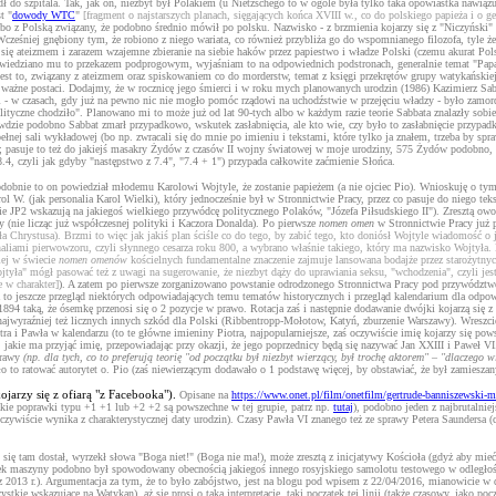
ł do szpitala. Tak, jak on, niezbyt był Polakiem (u Nietzschego to w ogóle była tylko taka opowiastka nawiązu
st "
dowody WTC
"
[fragment o najstarszych planach, sięgających końca XVIII w., co do polskiego papieża i o ge
abo z Polską związany, że podobno średnio mówił po polsku. Nazwisko - z brzmienia kojarzy się z "Niczyński" (za
Wcześniej gnębiony tym, że robiono z niego wariata, co również przybliża go do wspomnianego filozofa, tyle ż
się ateizmem i zarazem wzajemne zbieranie na siebie haków przez papiestwo i władze Polski (czemu akurat Polsk
powiedziano mu to przekazem podprogowym, wyjaśniam to na odpowiednich podstronach, generalnie temat "Papa 
est to, związany z ateizmem oraz spiskowaniem co do morderstw, temat z księgi przekrętów grupy watykańskiej
 ważne postaci. Dodajmy, że w rocznicę jego śmierci i w roku mych planowanych urodzin (1986) Kazimierz Sabbat
ci - w czasach, gdy już na pewno nic nie mogło pomóc rządowi na uchodźstwie w przejęciu władzy - było zamo
ityczne chodziło". Planowano mi to może już od lat 90-tych albo w każdym razie teorie Sabbata znalazły sobie 
wdzie podobno Sabbat zmarł przypadkowo, wskutek zasłabnięcia, ale kto wie, czy było to zasłabnięcie przypadkow
nej sali wykładowej (bo np. zwracali się do mnie po imieniu i tekstami, które tylko ja znałem, trzeba by spraw
33; pasuje to też do jakiejś masakry Żydów z czasów II wojny światowej w moje urodziny, 575 Żydów podobno
 8.4, czyli jak gdyby "następstwo z 7.4", "7.4 + 1") przypada całkowite zaćmienie Słońca.
obnie to on powiedział młodemu Karolowi Wojtyle, że zostanie papieżem (a nie ojciec Pio). Wnioskuję o tym 
ol W. (jak personalia Karol Wielki), który jednocześnie był w Stronnictwie Pracy, przez co pasuje do niego tek
rócie JP2 wskazują na jakiegoś wielkiego przywódcę politycznego Polaków, "Józefa Piłsudskiego II"). Zresztą o
 (nie licząc już współczesnej polityki i Kaczora Donalda). Po pierwsze
nomen omen
w Stronnictwie Pracy już p
ła Chrystusa). Brzmi to więc jak jakiś plan ściśle co do tego, by zabić tego, kto doniósł Wojtyle wiadomość
liami pierwowzoru, czyli słynnego cesarza roku 800, a wybrano właśnie takiego, który ma nazwisko Wojtyła. 
iej w świecie
nomen omenów
kościelnych fundamentalne znaczenie zajmuje lansowana bodajże przez starożytnych
tyła" mógł pasować też z uwagi na sugerowanie, że niezbyt dąży do uprawiania seksu, "wchodzenia", czyli jest 
e w charakter]
). A zatem po pierwsze zorganizowano powstanie odrodzonego Stronnictwa Pracy pod przywództwem
a to jeszcze przegląd niektórych odpowiadających temu tematów historycznych i przegląd kalendarium dla odpow
 1894 taką, że ósemkę przenosi się o 2 pozycje w prawo. Rotacja zaś i następnie dodawanie dwójki kojarzą się z
ajwyraźniej też licznych innych szkód dla Polski (Ribbentropp-Mołotow, Katyń, zburzenie Warszawy). Wreszcie
tra i Pawła w kalendarzu (to te główne imieniny Piotra, najpopularniejsze, zaś oczywiście imię kojarzy się po
jakie ma przyjąć imię, przepowiadając przy okazji, że jego poprzednicy będą się nazywać Jan XXIII i Paweł VI
prawy
(np. dla tych, co to preferują teorię "od początku był niezbyt wierzący, był trochę aktorem" – "dlaczego wi
o to ratować autorytet o. Pio (zaś niewierzącym dodawało o 1 podstawę więcej, by obstawiać, że był zamiesz
jarzy się z ofiarą "z Facebooka").
Opisane na
https://www.onet.pl/film/onetfilm/gertrude-banniszewski-
kie poprawki typu +1 +1 lub +2 +2 są powszechne w tej grupie, patrz np.
tutaj
), podobno jeden z najbrutalni
czywiście wynika z charakterystycznej daty urodzin). Czasy Pawła VI znanego też ze sprawy Petera Saundersa 
się tam dostał, wyrzekł słowa "Boga niet!" (Boga nie ma!), może zresztą z inicjatywy Kościoła (gdyż aby mieć t
padek maszyny podobno był spowodowany obecnością jakiegoś innego rosyjskiego samolotu testowego w odległośc
 2013 r.). Argumentacja za tym, że to było zabójstwo, jest na blogu pod wpisem z 22/04/2016, mianowicie w do
tkie wskazujące na Watykan), aż się prosi o taką interpretację, taki początek tej linii (także czasowy, jako p