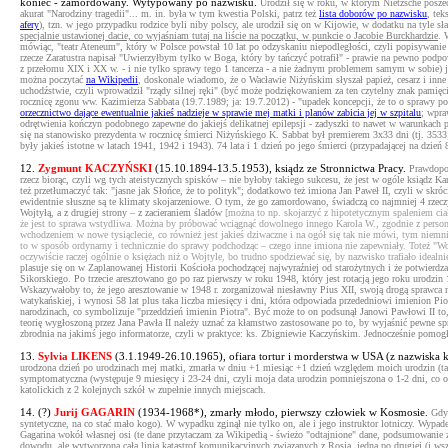
koniec - zamordowany. Wytypowany po nazwisku.
Urodził się w roku, w którym Nietzsche poszed
akurat "Narodziny tragedii"... m. in. była w tym kwestia Polski, patrz też
lista doborów po nazwisku
, tek
afery
), tzn. w jego przypadku rodzice byli niby polscy, ale urodził się on w Kijowie, w dodatku na tyle sł
specjalnie ustawionej dacie, co wyjaśniam tutaj na liście na początku, w punkcie o Jacobie Burckhardzie
. 
mówiąc, "teatr Ateneum", który w Polsce powstał 10 lat po odzyskaniu niepodległości, czyli popisywanie 
rzecze Zaratustra napisał "Uwierzyłbym tylko w Boga, który by tańczyć potrafił" - prawie na pewno pod
z przełomu XIX i XX w. - i nie tylko sprawy tego 1 tancerza - a nie żadnym problemem samym w sobie) j
można poczytać
na Wikipedii
, doskonale wiadomo, że o Wacławie Niżyńskim słyszał papież, cesarz i inne
uchodźstwie, czyli wprowadził "rządy silnej ręki" (być może podziękowaniem za ten czytelny znak pamię
rocznicę zgonu ww. Kazimierza Sabbata (19.7.1989; ja: 19.7.2012) - "upadek koncepcji, że to o sprawy pol
orzecznictwo dające ewentualnie jakieś nadzieje w sprawie mej matki i planów zabicia jej w szpitalu
; wpra
odrętwienia kończyn podobnego zapewne do jakiejś delikatnej epilepsji - zadyszki to nawet w warunkach peł
się na stanowisko prezydenta w rocznicę śmierci Niżyńskiego K. Sabbat był premierem 3x33 dni (tj. 35
były jakieś istotne w latach 1941, 1942 i 1943). 74 lata i 1 dzień po jego śmierci (przypadającej na dzień
12.
Zygmunt KACZYŃSKI
(15.10.1894-13.5.1953), ksiądz ze Stronnictwa Pracy.
Prawdopod
rzecz biorąc, czyli wg tych ateistycznych spisków – nie byłoby takiego sukcesu, że jest w ogóle ksiądz Kar
też przetłumaczyć tak: "jasne jak Słońce, że to polityk"; dodatkowo też imiona Jan Paweł II, czyli w sk
ewidentnie słuszne są te klimaty skojarzeniowe. O tym, że go zamordowano, świadczą co najmniej 4 rzeczy
Wojtyłą, a z drugiej strony – z zacieraniem śladów
[można to np. skojarzyć z hipotetycznym spaleniem cia
że jest to sprawa wstydliwa. Można by próbować wciągnąć dowolnego innego Karola W., zgodnie z persona
wchodzeniem w nowe tysiąclecie, co również jest jakieś dziwaczne i na ogół się tak nie mówi, tym niemn
to w sposób ordynarny i technicznie do sprawy podchodząc – czego inne imiona nie zapewniały. Toteż "Woj
oczywiście raczej ogólnie o księżach niż o Wojtyle, bo trudno spodziewać się, by nazwisko trafiało idealni
plasuje się on w Zaplanowanej Historii Kościoła pochodzącej najwyraźniej od starożytnych i że potwierdz
Sikorskiego. Po trzecie aresztowano go po raz pierwszy w roku 1948, który jest rotacją jego roku urodzin
Wskazywałoby to, że jego aresztowanie w 1948 r. zorganizował niesławny Pius XII, swoją drogą sprawca n
watykańskiej, i wynosi 58 lat plus taka liczba miesięcy i dni, która odpowiada przededniowi imienion Pio
narodzinach, co symbolizuje "przeddzień imienin Piotra". Być może to on podsunął Janowi Pawłowi II to, 
teorię wygłoszoną przez Jana Pawła II należy uznać za kłamstwo zastosowane po to, by wyjaśnić pewne s
zbrodnia na jakimś jego informatorze, czyli w praktyce: ks. Zbigniewie Kaczyńskim. Jednocześnie pomogł
13.
Sylvia LIKENS
(3.1.1949-26.10.1965), ofiara tortur i morderstwa w USA (z nazwiska ko
urodzona dzień po urodzinach mej matki, zmarła w dniu +1 miesiąc +1 dzień względem moich urodzin (ta
symptomatyczna (występuje 9 miesięcy i 23-24 dni, czyli moja data urodzin pomniejszona o 1-2 dni, co o
katolickich z 2 kolejnych szkół w zupełnie innych miejscach.
14. (?)
Jurij GAGARIN
(1934-1968*), zmarły młodo, pierwszy człowiek w Kosmosie.
Gdy 
syntetyczne, na co stać mało kogo). W wypadku zginął nie tylko on, ale i jego instruktor lotniczy. Wy
Gagarina wokół własnej osi (te dane przytaczam za Wikipedią - świeżo "odtajnione" dane, podsumowanie z
dowodu, ale wytworzona cała linia katastrof komunikacyjnych związanych z Rosją, jedna po drugiej (i wszys