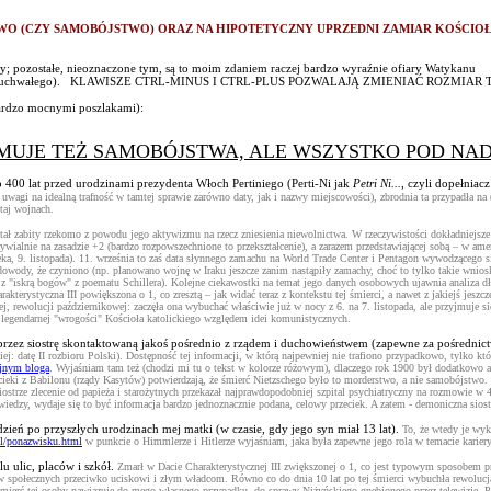
O (CZY SAMOBÓJSTWO) ORAZ NA HIPOTETYCZNY UPRZEDNI ZAMIAR KOŚCIOŁA
upy; pozostałe, nieoznaczone tym, są to moim zdaniem raczej bardzo wyraźnie ofiary Watykanu
oś wyjątkowo zuchwałego). KLAWISZE CTRL-MINUS I CTRL-PLUS POZWALAJĄ ZMIENIAĆ ROZM
bardzo mocnymi poszlakami):
EJMUJE TEŻ SAMOBÓJSTWA, ALE WSZYSTKO POD NA
400 lat przed urodzinami prezydenta Włoch Pertiniego (Perti-Ni jak
Petri Ni...
, czyli dopełniacz
wagi na idealną trafność w tamtej sprawie zarówno daty, jak i nazwy miejscowości), zbrodnia ta przypadła na (
taj wojnach.
ał zabity rzekomo z powodu jego aktywizmu na rzecz zniesienia niewolnictwa. W rzeczywistości dokładniejsze p
ialnie na zasadzie +2 (bardzo rozpowszechnione to przekształcenie), a zarazem przedstawiającej sobą – w amer
ieka, 9. listopada). 11. września to zaś data słynnego zamachu na World Trade Center i Pentagon wywodzącego 
dowody, że czyniono (np. planowano wojnę w Iraku jeszcze zanim nastąpiły zamachy, choć to tylko takie wnio
skrą bogów" z poematu Schillera). Kolejne ciekawostki na temat jego danych osobowych ujawnia analiza dług
rakterystyczna III powiększona o 1, co zresztą – jak widać teraz z kontekstu tej śmierci, a nawet z jakiejś jes
ej, rewolucji październikowej: zaczęła ona wybuchać właściwie już w nocy z 6. na 7. listopada, ale przyjmuje si
o legendarnej "wrogości" Kościoła katolickiego względem idei komunistycznych.
zez siostrę skontaktowaną jakoś pośrednio z rządem i duchowieństwem (zapewne za pośrednict
: datę II rozbioru Polski). Dostępność tej informacji, w którą najpewniej nie trafiono przypadkowo, tylko kt
jnym bloga
. Wyjaśniam tam też (chodzi mi tu o tekst w kolorze różowym), dlaczego rok 1900 był dodatkowo aku
ecieki z Babilonu (rządy Kasytów) potwierdzają, że śmierć Nietzschego było to morderstwo, a nie samobójstwo.
ostrze zlecenie od papieża i starożytnych przekazał najprawdopodobniej szpital psychiatryczny na rozmowie w 4
edzy, wydaje się to być informacja bardzo jednoznacznie podana, celowy przeciek. A zatem - demoniczna siost
dzień po przyszłych urodzinach mej matki (w czasie, gdy jego syn miał 13 lat).
To, że wtedy je wy
l/ponazwisku.html
w punkcie o Himmlerze i Hitlerze wyjaśniam, jaka była zapewne jego rola w temacie kariery
u ulic, placów i szkół.
Zmarł w Dacie Charakterystycznej III zwiększonej o 1, co jest typowym sposobem prze
hów społecznych przeciwko uciskowi i złym władcom. Równo co do dnia 10 lat po tej śmierci wybuchła rewoluc
Śmierć tej osoby nawiązuje do mego własnego przypadku, do sprawy Niżyńskiego gnębionego przez telewizję. P