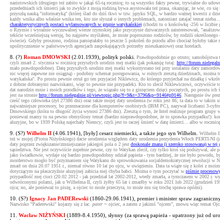
nazistowskich (drugiego też zabito w jakąś 65-tą rocznicę; to są wszystko fakty pewne, trywialne do udow
przededniach ich śmierci jak to zwykle z moją rodziną bywa asystowała też prasa, okazując, że wie, co si
przyszłą nauką "informatyką" (której ślad do dziś tkwi w tzw. języku SQL, w bardzo ważnej kwestii z dzied
każdy wnika albo właśnie wnika ten, kto nie słyszał o innych problemach, natomiast zatajać temat nieb
charakterystycznych postaci wylansowanych w grupie watykańskiej
(chodzi tu o końcówkę -256 w liczbie g
o Rzymie i wyraźnie wyczuwalnej wierze rzymskiej jako przyczynie dziwacznych zainteresowań, "analizowan
tekście wcześniejszą wersję, bo najpierw myślałem, że może poproszono rodziców, by rodzili określonego d
świecie). Gdyby proszono, rodzina pamiętałaby to jeszcze 5 pokoleń do przodu albo chociaż byłoby takie 
upolitycznienie w państwowych agencjach zaspokajających potrzeby mieszkaniowe) oraz hotelach.
8. (?)
Roman DMOWSKI
(2.01.1939), polityk polski.
Prawdopodobnie go otruto; samobójstwa to
czyli zmarł 2. stycznia w rocznicę przyszłych urodzin mej matki (jak pokazuję tutaj:
http://forum.nielega
mało prawdopodobne). Datę przyszłych urodzin mej matki wykorzystano też przy ustalaniu daty zamordowa
nic więcej zapewne nie osiągną) - podobny schemat postępowania, w rożnych zresztą dziedzinach, można tu
watykańska". Po prostu pewnie otruł go ten przyjaciel Niklewicz, do którego przyjechał na działkę i wkr
z dobrze dobranymi nazwiskami, więc to pewnie nie przypadek). Kto to zlecił Niklewiczowi, oczywiście t
dat narodzin mnie i moich przodków i tego, że wiązało się to z ginięciem dzięci poczętych, po prostu ich
jest na stronie
http://forum.nielegalnie.pl/viewtopic.php?f=9&t=3796&p=9146#p9146
. Następnie ów pre
cześć tego człowieka (żył 27386 dni) oraz także mojej daty urodzenia (w roku jest 86; ta data to w tak
najważniejsze procesory, bo przeznaczone dla komputerów osobistych (IBM PC), nazywał liczbami 3-cyfrow
Dmowskiego (która to długość życia wynosi 27386 dni). Zresztą o tym, że Intel realizuje program grupy
ponieważ mamy tu na pewno obmyślony temat (bardzo nieprawdopodobne, że to sprawka przypadku!): końcówk
aluzyjne, bo w 1939 Polskę najechały Niemcy; czyli jest to raczej śmierć w datę śmierci... albo w rocznic
9. (S?)
Wilhelm II
(4.06.1941), [były] cesarz niemiecki, a także jego syn Wilhelm.
Wilhelm II
też w mojej (Piotra Niżyńskiego) dacie urodzenia względem daty urodzenia prezydenta Włoch PERTI-NI (
daty poprzez zwiększanie/zmniejszanie jakiegoś pola o 2 jest
doskonale znana (i szeroko stosowana) w tej 
sąsiedztwa. Nie jest oczywiście zupełnie pewne, czy to Watykan zlecił, czy tylko ktoś się podszywał, ale 
jako świadkowie, wydaje się bardzo prawdopodobny udział papieża - tym bardziej, że nie było powodu, b
morderstwo mogło być przyznaniem się Watykanu do sprowokowania socjaldemokratycznej rewolucji w Niemc
zmarł on dnia 20.07 1951 r., niemal równo 10 lat po ojcu, w uwięzieniu. Data ta wiąże się z kolei z mo
dotyczącym na płaszczyźnie aluzyjnej zabicia mej chyba babci. Można o tym poczytać w
piśmie procesowy
przypadłość mej cioci (20.02 2012 - jak przedział lat 2002-2012, wtedy zmarła, a tymczasem w 2002 r. w
odwróconymi polami, jak u Wilhelma II, czyli żyłby 65 lat i zmarłby w roku 2021 lub 2022 (grudzień 19
ojca; no, ale ponieważ to piszę, a ojciec to może przeczyta, to może mu się trochę sprawa opóźni).
10. (S?)
Ignacy Jan PADERewski
(1860-29.06.1941), premier i minister spraw zagraniczn
Nazwisko "Paderewski" kojarzy się z łac.
pater
= ojciec, a zatem z jakimś "ojcem", znowu więc temat Ojca
11.
Wacław NIŻYŃSKI
(1889-8.4.1950), słynny (za sprawą papieża - upatrzony już od u