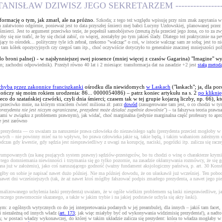
, STANISŁAW DZIWISZ JEGO SEKRETARZEM -------------------
informację o tym, jak zmarł, ale na próżno.
Szkoda; z tego też względu wpisuję przy nim znak zapytania 
n załatwiono odgórnie, ponieważ jest to data przyszłej śmierci mej babci Lucyny Uzdowskiej, planowanej przez
ta śmierci. Jest to argument przeciwko tezie, że popełnił samobójstwo (zresztą żyła przecież jego żona, co to za
się nie trafić, że by się chciał zabić, co więcej, zostałyby po tym jakieś ślady. Dlatego też praktycznie na p
ujący to ośrodek... polityczny tyle ich zebrał, rzekomo "walcząc" o coś, w istocie walcząc sam ze sobą; jest t
 tam kółek opozycyjnych czy czegoś tam itp., choć oczywiście dotyczyło to generalnie znacznej mniejszości po
 broni palnej) - w najsłynniejszej swej piosence (mniej więcej z czasów Gagarina) "Imagine" wyt
; zachodni odpowiednik). Przeżył równo 40 lat i 2 miesiące: transformacja dat na zasadzie +2 jest
stałą metod
yba przez zakonnice franciszkanki
ośrodku dla niewidomych
w Laskach
("łaskach"; ja, dla p
kończy się moim rokiem urodzenia: 86... 0000054086) – patrz koniec artykułu na s. 2
po kliknię
eco do szatańskiej czwórki, czyli dnia śmierci; czasem tak w tej grupie kojarzą liczby, np. 66), 
 przeciwko mnie, na którym straciłem ćwierć miliona zł: patrz
dowód
(zasugerowane tam jest, o co chodzi w tym
prezydenta nie jest niczym ograniczane, prezydent może działać zupełnie dowolnie"
) – ta fałszywa teoria pra
ami w związku z problemem prawnym), jak widać, choć marginalna (jedynie marginalna część profesury to apr
e jest zarówno
rezydenta — co uważam za naruszenie prawa człowieka do niezawisłego sądu (prezydenta przecież mogłoby w ogól
twowych – nie powinny mieć na to wpływu, bo prawa człowieka jakie są, takie będą, i takim wahaniom zależnym 
dczas gdy kwestie, gdy sędzia jest niesprawiedliwy z uwagi na korupcję, naciski, pogróżki itp. zalicza się ra
mpowanych (za kasę psujących system prawny) sędziów-przestępców, bo tu chodzi o winę o charakterze krymi
nia tego domniemania niewinności i trzymania się go tylko pozornie, na zasadzie okłamywania rozmówcy, że się
wana już w założeniu), jako coś naruszającego godność (ważny fundament aksjologiczny państwa, p. art. 30 Kons
ógłby on sobie je napisać nawet dużo później. Nie ma później dowodu, że on ułaskawił już wcześniej. Ten pobo
wet dni wcześniejszych (tak, że aż nawet ktoś mógłby fałszować podpis zmarłego prezydenta, a nawet jego piec
rmalizowanego uchylenia łaski prezydenta) uważam, że w ogóle wielkim problemem są łaski niesprawiedliwe, jak
nczego prawomocnie skazanego, a także w jakim trybie i na jakiej podstawie uchyla się akty łaski).
 z ogólnych wytycznych co do jej interpretowania podanych w jej preambule), dla innych – jakiś tam facet, 
i niezależną od innych władz (
art. 173
; jak więc miałyby być od wykonywania widzimisię prezydenta!), a nadto 
y, w postaci władzy wykonawczej, do której w takim układzie zalicza się prezydent: która to władza mogłaby w