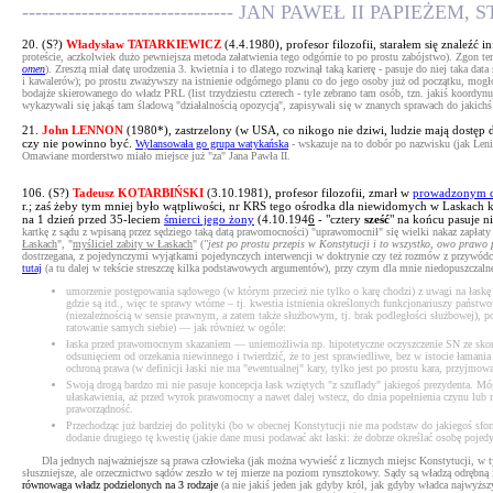
-------------------------------- JAN PAWEŁ II PAPIEŻEM
20. (S?)
Władysław TATARKIEWICZ
(4.4.1980), profesor filozofii, starałem się znaleźć 
proteście, aczkolwiek dużo pewniejsza metoda załatwienia tego odgórnie to po prostu zabójstwo). Zgon te
omen
). Zresztą miał datę urodzenia 3. kwietnia i to dlatego rozwinął taką karierę - pasuje do niej taka da
i kawalerów); po prostu zważywszy na istnienie odgórnego planu co do jego osoby już od początku, mogłoby 
bodajże skierowanego do władz PRL (list trzydziestu czterech - tyle zebrano tam osób, tzn. jakiś koordyn
wykazywali się jakąś tam śladową "działalnością opozycją", zapisywali się w znanych sprawach do jakichś
21.
John LENNON
(1980*), zastrzelony (w USA, co nikogo nie dziwi, ludzie mają dostęp do
czy nie powinno być.
Wylansowała go grupa watykańska
- wskazuje na to dobór po nazwisku (jak Lenin
Omawiane morderstwo miało miejsce już "za" Jana Pawła II.
106. (S?)
Tadeusz KOTARBIŃSKI
(3.10.1981), profesor filozofii, zmarł w
prowadzonym ch
r.; zaś żeby tym mniej było wątpliwości, nr KRS tego ośrodka dla niewidomych w Laskach 
na 1 dzień przed 35-leciem
śmierci jego żony
(4.10.194
6
- "cztery
sześć
" na końcu pasuje ni
kartkę z sądu z wpisaną przez sędziego taką datą prawomocności) "uprawomocnił" się wielki nakaz zapłaty
Łaskach
", "
myśliciel zabity w Łaskach
" (
"jest po prostu przepis w Konstytucji i to wszystko, owo prawo 
dostrzegana, z pojedynczymi wyjątkami pojedynczych interwencji w doktrynie czy też rozmów z przywódc
tutaj
(a tu dalej w tekście streszczę kilka podstawowych argumentów), przy czym dla mnie niedopuszczaln
umorzenie postępowania sądowego (w którym przecież nie tylko o karę chodzi) z uwagi na łaskę p
gdzie są itd., więc te sprawy wtórne – tj. kwestia istnienia określonych funkcjonariuszy pańs
(niezależnością w sensie prawnym, a zatem także służbowym, tj. brak podległości służbowej), po
ratowanie samych siebie) — jak również w ogóle:
łaska przed prawomocnym skazaniem — uniemożliwia np. hipotetyczne oczyszczenie SN ze skoru
odsunięciem od orzekania niewinnego i twierdzić, że to jest sprawiedliwe, bez w istocie łama
ochroną prawa (w definicji łaski nie ma "ewentualnej" kary, tylko jest po prostu kara, przyjmo
Swoją drogą bardzo mi nie pasuje koncepcja łask wziętych "z szuflady" jakiegoś prezydenta. M
ułaskawienia, aż przed wyrok prawomocny a nawet dalej wstecz, do dnia popełnienia czynu lub na
praworządność.
Przechodząc już bardziej do polityki (bo w obecnej Konstytucji nie ma podstaw do jakiegoś sfo
dodanie drugiego tę kwestię (jakie dane musi podawać akt łaski: że dobrze określać osobę pojedy
Dla jednych najważniejsze są prawa człowieka (jak można wywieść z licznych miejsc Konstytucji, w tym:
słuszniejsze, ale orzecznictwo sądów zeszło w tej mierze na poziom rynsztokowy. Sądy są władzą odrębną 
równowaga władz podzielonych na 3 rodzaje
(a nie jakiś jeden jak gdyby król, jak gdyby władca najwyższ