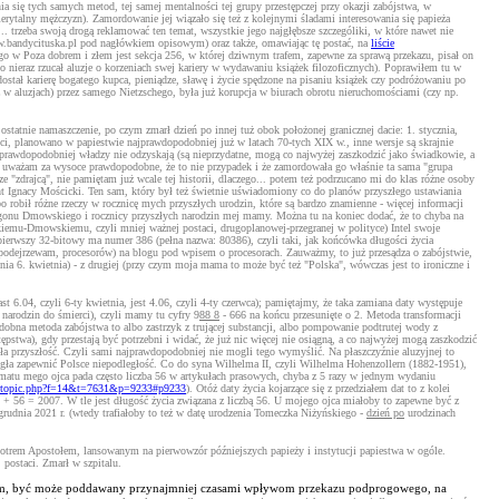
ia się tych samych metod, tej samej mentalności tej grupy przestępczej przy okazji zabójstwa, w
merytalny mężczyzn). Zamordowanie jej wiązało się też z kolejnymi śladami interesowania się papieża
.. trzeba swoją drogą reklamować ten temat, wszystkie jego najgłębsze szczególiki, w które nawet nie
ww.bandycituska.pl pod nagłówkiem opisowym) oraz także, omawiając tę postać, na
liście
hego w Poza dobrem i złem jest sekcja 256, w której dziwnym trafem, zapewne za sprawą przekazu, pisał on
o nieraz rzucał aluzje o korzeniach swej kariery w wydawaniu książek filozoficznych). Poprawiłem tu w
ostał karierę bogatego kupca, pieniądze, sławę i życie spędzone na pisaniu książek czy podróżowaniu po
z w aluzjach) przez samego Nietzschego, była już korupcja w biurach obrotu nieruchomościami (czy np.
statnie namaszczenie, po czym zmarł dzień po innej tuż obok położonej granicznej dacie: 1. stycznia,
ości, planowano w papiestwie najprawdopodobniej już w latach 70-tych XIX w., inne wersje są skrajnie
jprawdopodobniej władzy nie odzyskają (są nieprzydatne, mogą co najwyżej zaszkodzić jako świadkowie, a
- to uważam za wysoce prawdopodobne, że to nie przypadek i że zamordowała go właśnie ta sama "grupa
 "zdrajcą", nie pamiętam już wcale tej historii, dlaczego... potem też podrzucano mi do klas różne osoby
ent Ignacy Mościcki. Ten sam, który był też świetnie uświadomiony co do planów przyszłego ustawiania
o robił różne rzeczy w rocznicę mych przyszłych urodzin, które są bardzo znamienne - więcej informacji
y zgonu Dmowskiego i rocznicy przyszłych narodzin mej mamy. Można tu na koniec dodać, że to chyba na
skiemu-Dmowskiemu, czyli mniej ważnej postaci, drugoplanowej-przegranej w polityce) Intel swoje
 pierwszy 32-bitowy ma numer 386 (pełna nazwa: 80386), czyli taki, jak końcówka długości życia
 podejrzewam, procesorów) na blogu pod wpisem o procesorach. Zauważmy, to już przesądza o zabójstwie,
a 6. kwietnia) - z drugiej (przy czym moja mama to może być też "Polska", wówczas jest to ironiczne i
6.04, czyli 6-ty kwietnia, jest 4.06, czyli 4-ty czerwca); pamiętajmy, że taka zamiana daty występuje
 narodzin do śmierci), czyli mamy tu cyfry 9
88 8
- 666 na końcu przesunięte o 2. Metoda transformacji
dobna metoda zabójstwa to albo zastrzyk z trującej substancji, albo pompowanie podtrutej wody z
ępstwa), gdy przestają być potrzebni i widać, że już nic więcej nie osiągną, a co najwyżej mogą zaszkodzić
a przyszłość. Czyli sami najprawdopodobniej nie mogli tego wymyślić. Na płaszczyźnie aluzyjnej to
ogła zapewnić Polsce niepodległość. Co do syna Wilhelma II, czyli Wilhelma Hohenzollern (1882-1951),
tematu mego ojca pada często liczba 56 w artykułach prasowych, chyba z 5 razy w jednym wydaniu
viewtopic.php?f=14&t=7631&p=9233#p9233
). Otóż daty życia kojarzące się z przedziałem dat to z kolei
 + 56 = 2007. W tle jest długość życia związana z liczbą 56. U mojego ojca miałoby to zapewne być z
rudnia 2021 r. (wtedy trafiałoby to też w datę urodzenia Tomeczka Niżyńskiego -
dzień po
urodzinach
Piotrem Apostołem, lansowanym na pierwowzór późniejszych papieży i instytucji papiestwa w ogóle.
 postaci. Zmarł w szpitalu.
ariatem, być może poddawany przynajmniej czasami wpływom przekazu podprogowego, na