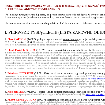
LISTA OSÓB, KTÓRE ZMARŁY W WARUNKACH WSKAZUJĄCYCH NA ZABÓJSTW
AFERY "POSZLAKOWEJ" ("VATILEAKS II")
(?) - niezbyt zweryfikowana hipoteza, po prostu sprawa pasuje do zabójstwa w stylu tej gr
* - śmierć tragiczna (ewidentnie nienaturalna, jako morderstwo jest to więc c
Chronologicznie (cyfry rzymskie podają, gdzie szukać dokładniejszych informacji wraz z 
I. PIERWSZE TYSIĄCLECIE (LISTA ZAPEWNE OB
1.
Piero CAPPONI
(1496*), polityk i rycerz włoski,
zamordowany
w moje urodziny równo 
25.9.1896 zamiast 1986).
Dodatkowo, jeśli ufać kronikom (co tutaj chyba byłoby pewną naiwnością z u
słów o tej bitwie można poczytać na końcu niniejszego dokumentu – tam, gdzie mowa o niewliczonych tu
2.
Elijah Parish LOVEJOY
(1837*) – amerykański dziennikarz i abolicjonista.
Rzekomo zost
ujawnia ona typowe memy sybillińskie. Mamy tu zatem datę urodzin równą dacie zgonu przekształconej tryw
11. września (natomiast dla Amerykanów to jest, i tak też było w rzeczywistości w przypadku tego człow
papiestwa; trudno nawet sobie wyobrazić, by nie czyniono kalkulacji pod postawę USA, ja zaś pamiętam 
Nazwisko człowiek ten ma również dobrane, bo oznaczać może "KOCHAM RADOŚĆ" (kojarzy się to zaś z "i
przekształconemu na zasadzie -1 -1 na ostatnich cyfrach. Rok śmierci to 1837, zaś data śmierci to Data Cha
społecznych przeciwko uciskowi (i faktycznie: 7. listopada to data, wówczas jeszcze do przyszłości należąc
tłumaczę, że podobno został zabity przez "popierający niewolnictwo motłoch". Pasuje to na nawiązanie d
3.
Friedrich NIETZSCHE
(25.08.1900), zmarł moim zdaniem najprawdopodobniej otruty pr
(wyznaczonych już wtedy przez datę urodzin przyszłego prezydenta Włoch o nazwisku PERTI NI, a wcześniej
Szerszy komentarz na temat jej związków z kwestią filozofii Nietzschego można znaleźć
na forum dyskusy
miało jeszcze swoje specjalne dodatkowe znaczenie, bo to do niego pasowało - podaję tam przykłady. Prz
tych zapewne kręgów pochodzą najwcześniejsze w historii partii nazistowskiej przejawy wtajemniczenia. Si
daty śmierci jako mej daty urodzin minus 1 miesiąc) pod wpływem przekazu podprogowego, nie miał tej wi
4.
Alois HITLER
(3.01.1903), ojciec Adolfa Hitlera: zmarł nagle (prawdopodobnie otruty) 
pokazane przez sprawę zamordowania Dmowskiego, o której kilka punktów niżej. Na
www.bandycituska.p
5.
JESUS García CORONA
(1907*), kolejarz, meksykański bohater narodowy; patron wiel
zaproponowana bodajże w tajnych księgach papieża (chyba tych sybillińskich) jako data wielkich rozruc
jest to zatem metoda tuszowania po prostu watykańskiego pochodzenia sprawy rewolucji bolszewickiej). 