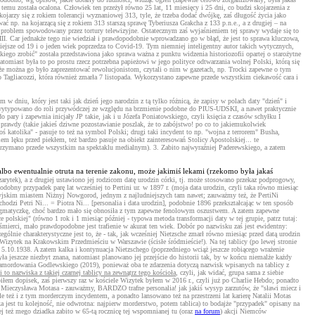
emu została ocalona. Człowiek ten przeżył równo 25 lat, 11 miesięcy i 25 dni, co budzi skojarzenia z
jarzy się z rokiem tolerancji wyznaniowej 313, tyle, że trzeba dodać dwójkę, zaś długość życia jako
np. na kojarzącą się z rokiem 313 starszą sprawę Tyberiusza Grakcha z 133 p.n.e., a z drugiej – na
problem spowodowany przez tortury telewizyjne. Ostatecznym zaś wyjaśnieniem tej sprawy wydaje się to
II. Car jednakże tego nie wiedział i prawdopodobnie wprowadzano go w błąd, że jest to sprawa kluczowa,
niejsze od 19 i o jeden wiek poprzedza to Covid-19. Tym niemniej inteligentny autor takich wytycznych,
ego zrobić" została przedstawiona jako sprawa ważna z punktu widzenia historiozofii opartej o starożytne
miast była to po prostu rzecz potrzebna papieżowi w jego polityce odtwarzania wolnej Polski, którą się
o, że można go było zaprezentować rewolucjonistom, czytali o nim w gazetach, np. Trocki zapewne o tym
acozzi, która również zmarła 7 listopada. Wykorzystano zapewne przede wszystkim ciekawość cara i
 dniu, który jest taki jak dzień jego narodzin z tą tylko różnicą, że zapisy w polach daty "dzień" i
ne wytypowano do roli przywódczej ze względu na brzmienie podobne do PIUS-UDSKI, a nawet praktycznie
ary i zapewnia inicjały JP takie, jak i u Józefa Poniatowskiego, czyli księcia z czasów schyłku I
 prawdy (takie jakieś dziwne pozostawianie poszlak, że to zabójstwo! po co to jakiemukolwiek
oś katolika" - pasuje to też na symbol Polski; drugi taki incydent to np. "wojna z terrorem" Busha,
 lęku przed piekłem, też bardzo pasuje na obiekt zainteresowań Stolicy Apostolskiej... te
zatrzymano przede wszystkim na spektaklu medialnym). 3. Zabito najwyraźniej Paderewskiego, a zatem
bo ewentualnie otruta na terenie zakonu, może jakimiś lekami (rzekomo była jakaś
zarytek), a z drugiej ustawiono jej rodzicom datę urodzin córki, tj. może stosowano przekaz podprogowy,
dobny przypadek parę lat wcześniej to Pertini ur. w 1897 r. (moja data urodzin, czyli taka równo miesiąc
z rosyjskim miastem Niżnyj Nowgorod, jednym z najludniejszych tam nawet; zauważmy też, że PertiNi
i Petri Ni... = Piotra Ni... [personalia i data urodzin], podobnie 1896 przekształcając w ten sposób
 stygmatyczkę, choć bardzo mało się obnosiła z tym zapewne fenolowym oszustwem. A zatem zapewne
olskiej" (równo 1 rok i 1 miesiąc później - typowa metoda transformacji daty w tej grupie, patrz tutaj:
 śmierci, mało prawdopodobne jest trafienie w akurat ten wiek. Dobór po nazwisku zaś jest ewidentny:
zególnie charakterystyczne jest to, że - tak, jak wcześniej Nietzsche zmarł równo miesiąc przed datą urodzin
Wizytek na Krakowskim Przedmieściu w Warszawie (ścisłe śródmieście!). Na tej tablicy (po lewej stronie
5.10.1938. A zatem kalka i kontynuacja Nietzschego (poprzedniego wciąż jeszcze robiącego wrażenie
yła jeszcze niezbyt znana, natomiast planowano jej przejście do historii tak, by w końcu niemalże każdy
z zamordowania Godlewskiego (2019), ponieważ oba te zdarzenia dotyczą nazwisk wpisanych na tablicy z
to nazwiska z takiej czarnej tablicy na zewnątrz tego kościoła
, czyli, jak widać, grupa sama z siebie
obiłem dopisek, zaś pierwszy raz w kościele Wizytek byłem w 2016 r., czyli już po Charlie Hebdo; ponadto
go Mieczysława Motasa - zauważmy, BARDZO trafne personalia! jak jakiś wysyp zarzutów, że "sławi miecz i
 też i z tym morderczym incydentem, a ponadto lansowano też na przestrzeni lat karierę Natalii Motas
a jest tu kolejność, nie odwrotna: najpierw morderstwo, potem tablica) to bodajże "przypadek" opisany na
j też mego dziadka zabito w 65-tą rocznicę tej wspomnianej tu (oraz
na forum
) akcji Niemców