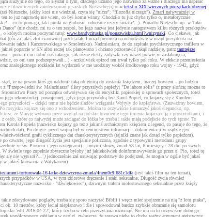
jąca aluzyjnie do tego, co słyszał o tym, dlaczego uznano jego nazwisko za ważne i dlaczego ma napisać
nezie filozoficznych zainteresowań pisarskich Nietzschego]
oraz
tekst o XIX-wiecznych początkach obecnej
ś Nietzsche, jakby ktoś nie wiedział, czyta się "nicze"; "filozofia niczego").
Zmarł najwyraźniej w
e ten to już naprawdę nie wiem, co był komu winny. Chodziło tu już chyba tylko o, metaforycznie
i?... co to pomaga, taki punkt na globusie, odnośnie reszty świata?...). Ponadto Nietzsche np. w Tako
Dance" (nie chodzi mi tu o ten zespół, bo jego nazwa jest jedynie następstwem kilku różnych przekrętów
, o których można poczytać tutaj:
www.bandycituska.pl/ponazwisku.html?wnizynski
. Co ciekawe, jak
 (cóż za jakiś zlot czarownic) przekształcił urząd premiera na uchodźstwie w urząd prezydenta na
rdowanie także i Kaczorowskiego w Smoleńsku). Nadmieniam, że do szpitala psychiatrycznego trafiłem w
jakieś poparcie w SN albo raczej tak planowano i chciano pozostawić jakąś nadzieję, patrz
tamtejsze
e - potrafili mi robić coś takiego, jak różne efekty zadyszki czy nawet prawie że zasłabnięcia,
dzić, co oni tam podszeptywali...) - aczkolwiek epizod ten trwał tylko pół roku. W efekcie przeniesienia
, oraz analogicznego rozkładu lat wydarzeń w me urodziny wokół środkowego roku wojny - 1942, gdyż
stąd, że na pewno ktoś go nakłonił taką obietnicą do zostania księdzem, inaczej bowiem – po ludzku
st z "Przepowiedni św. Malachiasza" (listy przyszłych papieży) "De labore solis" (z pracy słońca; można to
wo Stronnictwo Pracy od początku odwoływało się do encykliki papieskiej o sprawach społecznych, toteż
o jego rekonstrukcji powojennej, gdyż jego przywódcą był Karol Popiel, co kojarzy się z Karolem
 o jego przyszłości – dzięki temu nie będzie śladów wciągania Wojtyły do kapłaństwa. (Zauważmy bowiem,
Po rosyjsku kojarzy się ono z wchodzeniem. Można to oczywiście tłumaczyć jakoś elegancko, np.
 teza, że Maryję wybrano przez wzgląd na polskie brzmienie tego imienia kojarzące ją z prostytutkami, i
z osób, które co najwyżej może zaciągać do łóżka by trzeba i takie mają podejście do tych spraw. To
 Karola Popiela (nazwisko kojarzy go też z jakimś archaicznym księciem z legend, co pasuje do tego, że
iednich dat). Po drugie: przed wojną był wiceministrem informacji i dokumentacji w rządzie gen.
 właściwościami grafu cyklicznego dat charakterystycznych (tajniki znane jak dotąd tylko papieżom).
 po czwarte, jego długość życia jest specjalnie policzona, zgodnie z typowymi metodami grupy
wszechnie ze św. Piotrem i jego następcami) – innymi słowy, zmarł 58 lat, 6 miesięcy i 28 dni po swych
. W świetle tego zupełnie zbyteczne byłoby już jakiekolwiek doinformowywanie go przez o. Pio, toteż tę
ęc się nie wypisał?...")
jednocześnie zaś usuwając podstawy do podejrzeń, że mogła w ogóle być jakaś
any w jakieś knowania z Watykanem).
miesiacami-torturowala-16-latke-dziewczyna-zmarla/4nem0c9,681c1dfa
(jest jakiś film na ten temat),
ejszych przypadków w USA, w tym zbiorowe dręczenie i ataki seksualne. Długość życia również
(charakterystyczne nazwisko - "dźwiękowiec"), dziwnym trafem molestowanego seksualnie przez księży
akie zdecydowane poglądy, trzeba się sporo naczytać Biblii i wręcz mieć spojrzenie na nią "z lotu ptaka",
i ok. 10 metrów, który leciał nieplanowo i źle i spowodował bardzo szybkie obracanie się samolotu
pisku 'edit 2016-04-22', który trzeba w celu przeczytania rozwinąć. Nie ma na to oczywiście dobrego
oczątek współczesnego zabijania w ogóle), zwłaszcza, że sprawa nieba to chyba ważny argument ateistyczny