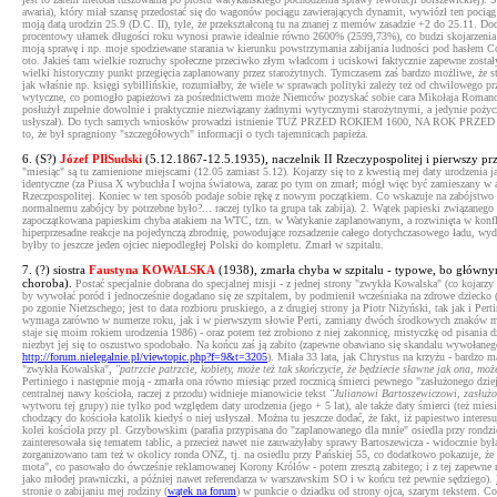
awaria), który miał szansę przedostać się do wagonów pociągu zawierających dynamit, wywiózł ten pociąg 
moją datą urodzin 25.9 (D.C. II), tyle, że przekształconą tu na znanej z memów zasadzie +2 do 25.11. Do
procentowy ułamek długości roku wynosi prawie idealnie równo 2600% (2599,73%), co budzi skojarzenia z 
moją sprawę i np. moje spodziewane starania w kierunku powstrzymania zabijania ludności pod hasłem C
oto. Jakieś tam wielkie rozruchy społeczne przeciwko złym władcom i uciskowi faktycznie zapewne zosta
wielki historyczny punkt przegięcia zaplanowany przez starożytnych. Tymczasem zaś bardzo możliwe, że st
jak właśnie np. księgi sybillińskie, rozumiałby, że wiele w sprawach polityki zależy też od chwilowego 
wytyczne, co pomogło papieżowi za pośrednictwem może Niemców pozyskać sobie cara Mikołaja Romanowa. Ir
posłużył zupełnie dowolnie i praktycznie niezwiązany żadnymi wytycznymi starożytnymi, a jedynie pożycza
usłyszał). Do tych samych wniosków prowadzi istnienie TUŻ PRZED ROKIEM 1600, NA ROK PRZED TYM RO
to, że był spragniony "szczegółowych" informacji o tych tajemnicach papieża.
6. (S?)
Józef PIłSudski
(5.12.1867-12.5.1935), naczelnik II Rzeczypospolitej i pierwszy p
"miesiąc" są tu zamienione miejscami (12.05 zamiast 5.12). Kojarzy się to z kwestią mej daty urodzeni
identyczne (za Piusa X wybuchła I wojna światowa, zaraz po tym on zmarł; mógł więc być zamieszany w ata
Rzeczpospolitej. Koniec w ten sposób podaje sobie rękę z nowym początkiem. Co wskazuje na zabójstwo prz
normalnemu zabójcy by potrzebne było?... raczej tylko ta grupa tak zabija). 2. Wątek papieski związanego 
zapoczątkowana papieskim chyba atakiem na WTC, tzn. w Watykanie zaplanowanym, a rozwinięta w konflikt 
hiperprzesadne reakcje na pojedynczą zbrodnię, powodujące rozsadzenie całego dotychczasowego ładu, wyd
byłby to jeszcze jeden ojciec niepodległej Polski do kompletu. Zmarł w szpitalu.
7. (?) siostra
Faustyna KOWALSKA
(1938), zmarła chyba w szpitalu - typowe, bo główny
choroba).
Postać specjalnie dobrana do specjalnej misji - z jednej strony "zwykła Kowalska" (co kojarzy
by wywołać poród i jednocześnie dogadano się ze szpitalem, by podmienił wcześniaka na zdrowe dziecko (ta
po zgonie Nietzschego; jest to data rozbioru pruskiego, a z drugiej strony ja Piotr Niżyński, tak jak i 
wymaga zarówno w numerze roku, jak i w pierwszym słowie Perti, zamiany dwóch środkowych znaków miejsca
staje się moim rokiem urodzenia 1986) - oraz potem też zrobiono z niej zakonnicę, mistyczkę od pisani
niezbyt jej się to oszustwo spodobało. Na końcu zaś ją zabito (zapewne obawiano się skandalu wywołanego
http://forum.nielegalnie.pl/viewtopic.php?f=9&t=3205
). Miała 33 lata, jak Chrystus na krzyżu - bardzo 
"zwykła Kowalska",
"patrzcie patrzcie, kobiety, może też tak skończycie, że będziecie sławne jak ona, m
Pertiniego i następnie moją - zmarła ona równo miesiąc przed rocznicą śmierci pewnego "zasłużonego dzi
centralnej nawy kościoła, raczej z przodu) widnieje mianowicie tekst
"Julianowi Bartoszewiczowi, zasłu
wytworu tej grupy) nie tylko pod względem daty urodzenia (jego + 5 lat), ale także daty śmierci (też miesi
chodzący do kościoła katolik kiedyś o niej usłyszał. Można tu jeszcze dodać, że fakt, iż papiestwo inte
kolei kościoła przy pl. Grzybowskim (parafia przypisana do "zaplanowanego dla mnie" osiedla przy rondz
zainteresowała się tematem tablic, a przecież nawet nie zauważyłaby sprawy Bartoszewicza - widocznie był
zorganizowano tam też w okolicy ronda ONZ, tj. na osiedlu przy Pańskiej 55, co dodatkowo pokazuje, że 
mota", co pasowało do ówcześnie reklamowanej Korony Królów - potem zresztą zabitego; i z tej zapewne r
jako młodej prawniczki, a później nawet referendarza w warszawskim SO i w końcu też pewnie sędziego).
stronie o zabijaniu mej rodziny (
wątek na forum
) w punkcie o dziadku od strony ojca, szarym tekstem. Co