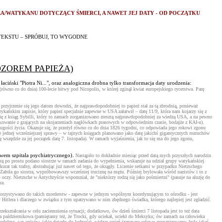
/WATYKANU DOTYCZĄCY ŚMIERCI, A NAWET JEJ DATY - OD POCZĄTKU
IAR TEKSTU – SPRÓBUJ, TO WYGODNE
DZOREM PAPIEŻA)
 łaciński "Piotra Ni...", oraz analogiczna drobna tylko transformacja daty urodzenia:
równo co do dnia) 100-lecie bitwy pod Nicopolis, w której zginął kwiat europejskiego rycerstwa. Parę
rzyjrzenie się jego datom dowodzi, że najprawdopodobniej to papież stał za tą zbrodnią, ponieważ
ykańskim zapisie, który papież specjalnie zapewne w USA załatwił – datę 11/9, która nam kojarzy się z
się z ksiąg Sybilli, który to zamach zorganizowano zresztą najprawdopodobniej za wiedzą USA, a na pewno
skowanie z grających na skojarzeniach nagłówkach prasowych w odpowiednim czasie, bodajże z KAI-u).
ości życia. Okazuje się, że przeżył równo co do dnia 1826 tygodni, co odpowiada jego rokowi zgonu
zcze jednej wcześniejszej sprawy – w tajnych księgach planowano jako datę jakichś gigantycznych rozruchów
ę wszędzie za jej początek datę 7. listopada). W ramach wyjaśnienia, jak to się ma do jego zgonu,
wem szpitala psychiatrycznego).
Nastąpiło to dokładnie miesiąc przed datą mych przyszłych narodzin
órą po prostu podano siostrze w ramach zadania do wypełnienia, wskazuje na udział grupy watykańskiej.
rat tak trafny, abstrahując już nawet od tego, że okrągły. Liczenie setkami w przypadku Nietzschego
 Zabiła go siostra, wypróbowawszy wcześniej truciznę na mężu. Później brylowała wśród nazistów i to z
 oczy. Nietzsche w Antychryście wspomniał, że "niektórzy rodzą się jako pośmiertni" (pasuje na aluzję do
ra.
korzystywano do takich morderstw - zapewne w jednym wspólnym koordynującym to ośrodku - jest
 Hitlera i dlaczego w związku z tym upatrywano w nim zbędnego świadka, którego najlepiej jest zgładzić.
kształcania w celu zaciemnienia sytuacji; dodatkowo, ów dzień śmierci 7 listopada jest to też data
ja październikowa (pamiętamy też, że Trocki, gdy uciekał, uciekł do Meksyku; ów zamach na człowieka
odobno, wg opisów, jakie dotarły do ludności, widząc ogień (zapewne celowo zorganizowany; była jakaś