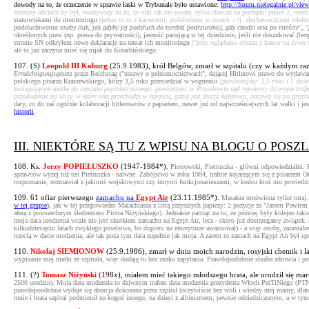
dowody na to, że orzeczenie w sprawie łaski w Trybunale było ustawione:
http://forum.nielegalnie.pl/vi
straszny obciach by był, zważywszy na to, że nikt tak nie uważa, tylko chociaż na początku jakieś 2, niech
stanowiskami do monitoringu
(jedno to to z kamerami, podsłuchem w uszach – tj. słuchaweczkami telefo
podsłuchiwania osoby (tak, jak gdyby jej podsłuch do torebki podrzucono), gdy chodzi ona po mieście",
określonych praw (np. prawa do prywatności), jasność panującą w tej dziedzinie, jeśli nie doszukiwać (b
stronie SN odkryłem nowe deklaracje na temat ich monitoringu
("przy oglądaniu obrazu z kamer na żywo 
ale to już zaczyna mieć się nijak do Kotarbińskiego.
107. (S)
Leopold III Koburg
(25.9.1983), król Belgów, zmarł w szpitalu (czy w każdym ra
Ermächtigungsgesetz
przez Reichstag ("ustawy o pełnomocnictwach", dającej Hitlerowi prawo do wydawan
polskiego pisarza Kraszewskiego, który 3,5 roku przesiedział w więzieniu
[porównajmy: 3,5 roku i 1 dzień
zaciągającym matkę do szpitala psychiatrycznego, powtórzmy: w Pruszkowie sąd rejonowy dziwnym trafem
przedłużenie tej ulicy, w które ona przechodzi w miejscu, gdzie jest stacja kolejowa, nazywa się po pros
daty, co do zaś ogólnie kolaboracji hitlerowców z papieżem, nawet już od najwcześniejszych lat walki i je
historii
.
III. NIEKTÓRE SĄ TU Z WPISU NA BLOGU O POSZ
108. Ks.
Jerzy POPIEŁUSZKO
(1947-1984*).
Piotrowski, Pietruszka - główni odpowiedzialni. 
sprawców wyżej niż ten Pietruszka - naiwne. Zabójstwo w roku 1984, trafnie kojarzącym się z pisarzem O
rozpoznanie, rozmawiał z jakimiś wojskowymi czy innymi funkcjonariuszami, w końcu ktoś mu powiedzia
109. 61 ofiar pierwszego
zamachu na
Egypt Air
(23.11.1985*).
Masakra omówiona tylko tutaj. 
w tej grupie
), jak w tej przepowiedni Malachiasza z listą przyszłych papieży: 2 pozycje za "Janem Pawłem 
aferą z powszechnym śledzeniem Piotra Niżyńskiego). Jednakże patrząc na to, że później były kolejne taki
moja data urodzenia wcale nie jest skutkiem zamachu na Egypt Air, lecz - skoro już dostrzegamy związek
kilkudziesięciu latach zwykłego poselstwa, bo dopiero na emeryturze awansował) - a więc osoby, zainstalow
trzecią w dacie urodzenia, ale tak poza tym data zupełnie jak moja. A zatem to zamach na Egypt Air był s
110.
Nikołaj SIEMIONOW
(25.9.1986), zmarł w dniu moich narodzin, rosyjski chemik i 
wypisanie mej matki ze szpitala, więc dodaję tu bez znaku zapytania. Prawdopodobnie służba zdrowia i p
111. (?)
Tomasz Niżyński
(198x), miałem mieć takiego młodszego brata, ale urodził się ma
2500 urodzin). Moja data urodzenia to dziwnym trafem data urodzenia prezydenta Włoch PerTiNiego (PTN,
prawdopoodobna wydaje się aborcja dokonana przez szpital (oczywiście bez woli i wiedzy mej mamy, dlateg
mnie i brata szpital podmienił na kogoś innego, na dzieci z albinizmem, pewnie odziedziczonym, a w tym 