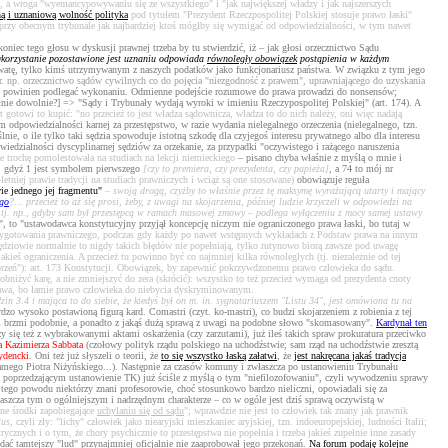
ązki, a wroga "wyemancypowywaniu się ze wszystkiego" i "jak największej władzy i jak najszerszych
ną i uznaniową wolność polityka
pod tytułem "Prezydent Rzeczpospolitej Polskiej stosuje prawo łaski"
już przy obecnym trybunale jak najbardziej ktoś mógłby się wymigać od odpowiedzialności, w tym nawet
iec tego głosu w dyskusji prawnej trzeba by tu stwierdzić, iż – jak głosi orzecznictwo Sądu
wykorzystanie pozostawione jest uznaniu odpowiada
równoległy obowiązek
postąpienia w każdym
prywatę, tylko kimś utrzymywanym z naszych podatków jako funkcjonariusz państwa. W związku z tym jego
por. np. orzecznictwo sądów cywilnych co do pojęcia "niezgodność z prawem", uprawniającego do uzyskania
ęcz nie powinien podlegać wykonaniu. Odmienne podejście rozumowe do prawa prowadzi do nonsensów;
pełnie dowolnie?] => "Sądy i Trybunały wydają wyroki w imieniu Rzeczypospolitej Polskiej" (art. 174). A
t gotowi to kupić: "no przecież to jest władza sądownicza, władza to do nich należy, oni więc nadają
odpowiedzialności karnej za przestępstwo, w razie wydania nielegalnego orzeczenia (nielegalnego, tzn.
, o ile tylko taki sędzia spowoduje istotną szkodę dla czyjegoś interesu prywatnego albo dla interesu
owiedzialności dyscyplinarnej sędziów za orzekanie, za przypadki "oczywistego i rażącego naruszenia
e trochę pomolestowała na studiach na lekcji niemieckiego
– pisano chyba właśnie z myślą o mnie i
i", gdyż 1 jest symbolem pierwszego
[czy to premiera, czy prezydenta, czy papieża]
, a 74 to mój nr
letniej prawie tradycji na studiach prawniczych i wciąż są one stosowane)
obowiązuje reguła
ie jednego jej fragmentu"
– swoją drogą, czyżby to właśnie przez tę maksymę wyrażającą utarty i mający
ego
?... przecież to aż się prosi, żeby, z uwagi na skojarzenia, później ludzie krzyczeli w odpowiedzi na
 tj. np., gdyby sam był przestępcą w ramach masowej zmowy – podlega wyłączeniu z mocy samej ustawy
ki", to "ustawodawca konstytucyjny przyjął koncepcję niczym nie ograniczonego prawa łaski, bo tutaj w
przygotowania prawniczego, podczas gdy każdy po nawet wstępnych wykładach z Podstaw prawa na innym
 sędziowie normalnie to nigdy takich błędów nie popełniają, tylko rutynowo biorą zawsze pod uwagę
ieś ograniczenia. A przecież tu powinno być co najmniej kilka równoległych (tj. niezależnie od tej
umorzeń"): art. 173 Konstytucji. Obowiązek, by zapewnić pokrzywdzonemu prawo człowieka do sądu.
obniżyć karę, a nie zmniejszyć do zera (skrócić): wszystko to też przecież wymaga od prezydenta cnoty
 prawa, bo łamie prawo człowieka do niebycia dyskryminowanym.
in 3.4 i mająca to do siebie, że kiedyś był on m. in. sygnatariuszem "Listu 34", jest omówiona tu na
rdzo wysoko postawioną figurą kard. Comastri (czyt. ko-mastri), co budzi skojarzeniem z robienia z tej
e i brzmi podobnie, a ponadto z jakąś dużą sprawą z uwagi na podobne słowo "skomasowany".
Kardynał ten
y się też z wybrakowanymi aktami oskarżenia (czy zarzutami), już ileś takich spraw prokuratura przeciwko
a Kazimierza Sabbata
(czołowy polityk rządu polskiego na uchodźstwie; sam rząd na uchodźstwie zresztą
ydencki
. Oni też już słyszeli o teorii, że
to się wszystko łaską załatwi
, że
jest nakręcana jakaś tradycja
 samego Piotra Niżyńskiego...). Następnie za czasów komuny i zwłaszcza po ustanowieniu Trybunału
u poprzedzającym ustanowienie TK) już ściśle z myślą o tym "niefilozofowaniu", czyli wywodzeniu sprawy
 tego powodu niektórzy znani profesorowie, choć stosunkowo bardzo nieliczni, opowiadali się za
zcza tym o ogólniejszym i nadrzędnym charakterze – co w ogóle jest dziś sprawą oczywistą w
ne środki zapobiegające
uchylaniu się od sądu
"; wprawdzie nie jest to człowiek tak znany jak prawnik
lus
, czyli zły: "lichy" człowiek jako niearyjski mieszkaniec aryjskiej, tzn. indoeuropejskiej, ludności Italii;
ycznych i o tym, że chory psychicznie to przestępstwa nie popełnia i trzeba jakieś zupełnie inne zasady
ać tamtejszy "lud" przynajmniej oficjalnie nie zaaprobował jego przekonań.
Na forum podaję kolejne