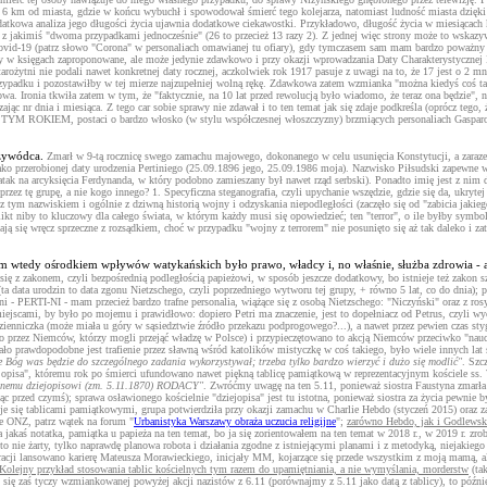
6 km od miasta, gdzie w końcu wybuchł i spowodował śmierć tego kolejarza, natomiast ludność miasta dzięki t
datkowa analiza jego długości życia ujawnia dodatkowe ciekawostki. Przykładowo, długość życia w miesiącach ko
jakimiś "dwoma przypadkami jednocześnie" (26 to przecież 13 razy 2). Z jednej więc strony może to wskazywać 
ovid-19 (patrz słowo "Corona" w personaliach omawianej tu ofiary), gdy tymczasem sam mam bardzo poważny 
ły w księgach zaproponowane, ale może jedynie zdawkowo i przy okazji wprowadzania Daty Charakterystycznej I
arożytni nie podali nawet konkretnej daty rocznej, aczkolwiek rok 1917 pasuje z uwagi na to, że 17 jest o 2 m
przypadku i pozostawiłby w tej mierze najzupełniej wolną rękę. Zdawkowa zatem wzmianka "można kiedyś coś taki
onia tkwiła zatem w tym, że "faktycznie, na 10 lat przed rewolucją było wiadomo, że teraz ona będzie", nato
jąc nr dnia i miesiąca. Z tego car sobie sprawy nie zdawał i to ten temat jak się zdaje podkreśla (oprócz teg
KIEM, postaci o bardzo włosko (w stylu współczesnej włoszczyzny) brzmiących personaliach Gasparo Tagli
rzywódca.
Zmarł w 9-tą rocznicę swego zamachu majowego, dokonanego w celu usunięcia Konstytucji, a zarazem w
a jako przerobionej daty urodzenia Pertiniego (25.09.1896 jego, 25.09.1986 moja). Nazwisko Piłsudski zapew
k na arcyksięcia Ferdynanda, w który podobno zamieszany był nawet rząd serbski). Ponadto imię jest z nim do p
ez tę grupę, a nie kogo innego? 1. Specyficzna steganografia, czyli upychanie wszędzie, gdzie się da, ukrytej
z tym nazwiskiem i ogólnie z dziwną historią wojny i odzyskania niepodległości (zaczęło się od "zabicia jakieg
niby to kluczowy dla całego świata, w którym każdy musi się opowiedzieć; ten "terror", o ile byłby symbolem
ają się wręcz sprzeczne z rozsądkiem, choć w przypadku "wojny z terrorem" nie posunięto się aż tak daleko i 
m wtedy ośrodkiem wpływów watykańskich było prawo, władcy i, no właśnie, służba zdrowia - al
 się z zakonem, czyli bezpośrednią podległością papieżowi, w sposób jeszcze dodatkowy, bo istnieje też zakon s
 data urodzin to data zgonu Nietzschego, czyli poprzedniego wytworu tej grupy, + równo 5 lat, co do dnia); po
Pertini - PERTI-NI - mam przecież bardzo trafne personalia, wiążące się z osobą Nietzschego: "Niczyński" oraz 
mi, by było po mojemu i prawidłowo: dopiero Petri ma znaczenie, jest to dopełniacz od Petrus, czyli wychodz
a dzienniczka (może miała u góry w sąsiedztwie źródło przekazu podprogowego?...), a nawet przez pewien czas
 przez Niemców, którzy mogli przejąć władzę w Polsce) i przypieczętowano to akcją Niemców przeciwko "nauce p
mało prawdopodobne jest trafienie przez sławną wśród katolików mistyczkę w coś takiego, było wiele innych lat
oże Bóg was będzie do szczególnego zadania wykorzystywał; trzeba tylko bardzo wierzyć i dużo się modlić"
. Szc
ejopisa", któremu rok po śmierci ufundowano nawet piękną tablicę pamiątkową w reprezentacyjnym kościele ss. 
żonemu dziejopisowi (zm. 5.11.1870) RODACY"
. Zwróćmy uwagę na ten 5.11, ponieważ siostra Faustyna zmarła 
ąc przed czymś); sprawa osławionego kościelnie "dziejopisa" jest tu istotna, ponieważ siostra za życia pewnie b
resuje się tablicami pamiątkowymi, grupa potwierdziła przy okazji zamachu w Charlie Hebdo (styczeń 2015) ora
ie ONZ, patrz wątek na forum "
Urbanistyka Warszawy obraża uczucia religijne
";
zarówno Hebdo, jak i Godlewski 
a jakaś notatka, pamiątka u papieża na ten temat, bo ja się zorientowałem na ten temat w 2018 r., w 2019 r. zr
to nie żarty, tylko naprawdę planowa robota i działania zgodne z istniejącymi planami i z metodyką, niejakie
acji lansowano karierę Mateusza Morawieckiego, inicjały MM, kojarzące się przede wszystkim z moją mamą, ale
Kolejny przykład stosowania tablic kościelnych tym razem do upamiętniania, a nie wymyślania, morderstw
(tak
 się zaś tyczy wzmiankowanej powyżej akcji nazistów z 6.11 (porównajmy z 5.11 jako datą z tablicy), to późnie