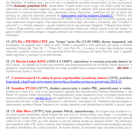
dla Watykanu. W każdym razie - po co by tak w te katastrofy rosyjskie inwestowano? (A inne są już pewni
XXIII)
Kennedy, prezydent USA
- został zabity. A zatem mamy tu aż 3 trupy. Jan XXIII czyżby był jaki
także brata (w roku śmierci Gagarina), stąd w tym punkcie aż 5 zabójstw. Rok przed zabiciem Kennedy'ego 
Kaczyńscy to synowie Raj-munda, czyli, tłumacząc z łaciny, Raj-świata - znaleziono ich tak, by ojciec m
postacią; no, poza tym nazwisko pasowało do
planowanego polityka polskiego Donalda T.
). UWAGA: 
ZNOWU W ROSJI: JURIJA KASZLEWA (20.06.2006). Więcej na ten temat jest tu na liście poniżej, można 
wręcz atakowania kogoś/czegoś). Plan zamordowania pierwszego człowieka w Kosmosie, jako "świadka" bra
człowiek") i w Wiedzy radosnej w sposób bardziej jeszcze zawoalowany (fragment "Chłopski bunt ducha" 
"wiara w Boga obalona, wiara w chrześcijańsko-ascetyczny ideał toczy właśnie jeszcze swój bój ostatni" i
gazowe jakby stworzenia latające i mogące przenosić się z miejsca na miejsce, czyli w każdym razie ulaty
kolejnego).
15. (S?)
Pio z PIETRELCINY
, tzw. "święty" ojciec Pio (23.09.1968), słynny stygmatyk, w
urodzinami, zaś pogrzeb miał 1 dzień po nich. Trudno o przypadek w tych sprawach, gdy grupa w dziedzinie
prezydent Pertini (jak "Petri Ni...", "Petrus Ni", czyli Piotr Ni...); ta sama, co moja, data urodzenia w
sobą cyfr), podobnie zresztą jak w tym nazwisku (Perti-Ni to powinno być raczej Petri-Ni, czyli 2 sąsie
znaku zapytania w nawiasie tu nie przystawiam.
16. (?)
Martin Luther KING
(1929-4.4.1968*), zastrzelony w rocznicę przyszłej śmierci m
było inaczej. Ze względu na świeże inne zbrodnie oraz rozpowszechnione już od dawna "teorie spiskowe" n
(pra)ojciec współczesnego protestantyzmu (od niego początek biorą wyznania ewangelickie).
edit 2024
: 
wylansowany Izydor z Sewilli.
17.
2 torturowanych i 6 zabitych przez argentyńskie szwadrony śmierci
(1976), podobno 
franciszek-i-kardynal-jorge-mario-bergoglio-a-brudna-wojna-w-argentynie-2014-11
18.
Stanisław PYJAS
(1977*), działacz opozycyjny z czasów PRL, zamordowany w wieku 23 
urodził się w dacie 4.8, a jest to po amerykańsku zapisana data zamordowania Wacława Niżyńskiego w s
Paweł VI i prymas Stefan Wyszyńskki. Prawdopodobnym celem morderstwa było wywołanie resentymentu, 
dawna na polityka (patrz
artykuł xp.pl
pod nagłówkiem "Skąd wzięły się partie PO i PiS"). Efektem uboc
rozmowach) dawanie wolnej ręki Watykanowi w zbrodniach i nieściganie ich. Tendencję taką dostrzegam od
domniemany morderca Marian Węclewicz (w wyniku zamachu) oraz zleceniodawca zbrodni w postaci agenta
19. (?)
Aldo Moro
(1978*), były premier Włoch, zamordowany.
Na związek tego morderstwa z 
dni przed moimi urodzinami, zmarł bodajże brat mej cioci H. Dobrowolski), a po drugie - w inicjałach t
podprogowy (dzięki temu nikt nie musiał siedzieć w sąsiedztwie, tylko można było pracować nad człowiek
wieku 33 lat w roku 1938, po czym dopiero (i już) rok później zaczęła się okupacja Polski. Wg informacji
upowszechniać radio FM, które wcześniej było kompletnie niepopularne i dominowała modulacja amplitudy
dla takich zbrodniarzy jest czymś typowym. Na koniec dodam, że personalia tego człowieka kojarzą się 