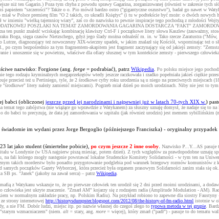
ejsze niż ten Gagarin.) Poza tym chyba z powodu sprawy Gagarina, zorganizowanej (również w zakresie tych słó
mś papieżem "szczerości"? Także o o. Pio mówił bardzo ostro ("gigantyczne oszustwo"), badał go nawet w Watyk
miał w Polsce premierę film "O 2 takich, co ukradli Księżyc" (i tu w podtekście być może: o dwóch nowych hipo
iał w imieniu "wielką tajemnicę wiary", zaś co do nazwiska to pewnie inspiracje tego pochodzą z młodości Wojt
DODATKOWEJ POSZLAKI NA TEMAT ZAMORDOWANIA GAGARINA DOSTARCZA "FAKT" ZAMORDOWA
ten punkt znaleźć wciskając kombinację klawiszy Ctrl-F i początkowe litery słowa Kaszlew (zauważmy, sto
ku Boga, sięga czasów Nietzschego, gdyż jego ślady można odnaleźć m. in. w Tako rzecze Zaratustra ("Mów, Z
o Lutrze, diagnozujący też nowoczesny XIX-wieczny upadek, w jakim znalazł się Kościół, wspominając też o sł
td., po czym bezpośrednio za tym fragmentem-akapitem jest fragment zaczynający się od jakiejś zemsty: "Zemsta 
wanie i unoszenie się w powietrzu, właściwe dla ofiary słusznej w tym kontekście zemsty - pierwszego człowiek
łaściwe nazwisko: Forgione (ang.
forge
= podrabiać), patrz
Wikipedia
.
Po polsku miejsce jego pochod
 tego rodzaju kryminalnych megaprzekrętów wtedy jeszcze raczkowała i rzadko popełniała jakieś ciężkie przestę
ystępuje przecież też u Pertiniego, tyle, że 2 środkowe cyfry roku urodzenia są u niego na przeciwnych miejscac
dnie "środkowe" litery należy zamienić miejscami). Pogrzeb miał dzień po moich urodzinach. Niby nie jest to 
ej babci (obliczonej
jeszcze przed jej narodzinami i najpewniej już w latach 70-tych XIX w.
) pas
a temat tego zabójstwa (nie wiążące go wprawdzie z Watykanem) za słuszny uznaję domysł, że nadaje się to na 
Co do babci to precyzuję, że data jej zamordowania w szpitalu (jak również urodzin) jest memem sybillińskim 
świadomie im wydani przez Jorge Bergoglio (późniejszego Franciszka) - oryginalny przypadek 
lat jako student (śmiertelne pobicie),
po czym jeszcze 2 inne osoby
.
Nazwisko P...Y...AS pasuje
zpitalu w Londynie (w USA najpierw piszą miesiąc, potem dzień). Z tych względów za prawdopodobne uznaję sp
na fali którego mogły następnie powstawać lokalne Studenckie Komitety Solidarności - w tym ten na Uniwe
znym takich morderstw było ponadto przygotowanie podglebia pod warunek brzegowy rozmów komunistów z kier
 samych początków Gazety Wyborczej, która przecież była organem prasowym Solidarności zanim stała się ok. r
 SB ps. "Janek" (jakoby na zawał serca) – patrz
Wikipedia
.
mafią z Watykanu wskazuje to, że po pierwsze człowiek ten urodził się 2 dni przed moimi urodzinami, a doda
ego człowieka jest ukryte znaczenie. "Zmarł AM" kojarzy się z rodzajem radia (Amplitude Modulation - AM). Ra
iem w normalnym zakładzie pracy, np. Polskim Radiu). Na przykład robiono to zapewne dla siostry Faustyny - c
 ze strony internetowej
http://historysdumpster.blogspot.com/2012/08/the-history-of-fm-radio.html
istotnie w o
, a nie FM. Dobór ludzi, miejsc itp. po nazwie własnej do czegoś złego to
typowa metoda w tej grupie
. Bard
ze "starym wzmacniaczem" (niem.
alt
= stary, ang.
more
= więcej), który zmarł ("padł") - pasuje to do tematu wa