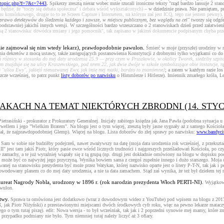
ewtopic.php?f=7&t=7443
.
Spikerzy zresztą nieraz wobec mnie rzucali ironiczne teksty "rząd bardzo lansuje 2 sta
 będzie, że "toczy się debata społeczna" i debata wśród wykształconych)
– w dziedzinie prawa. Nie pamiętam, prz
nu komórkowego, drugie to to ze Screen Capture i Internetem, na którym zaś jest ICQ, tego nie jestem pewny)
.
 "prawo detektywów do śledzenia każdego i zawsze, w miejscu publicznym, bez względu na cel"
tworzy się odgór
ezpodstawnie) jakichś innych wersji. W szczególności bardzo wrzeszczano o 2 stanowiskach dzień przed załatwi
są 2 stanowiska: dowódca zmiany i jego pomocnik", tak zapisano w jakimś dokumencie podpisanym chyba przez
zie zajmował się nim wtedy lekarz), prawdopodobnie pawulon.
Śmierć w moje (przyszłe) urodziny w 
ia dekretów z mocą ustawy, także zastępujących postanowienia Konstytucji z drobnymi tylko wyjątkami co do 
 różnicy w stosunku do mej daty urodzenia 25.9 — przy czym w Pruszkowie, w okolicy Tworek, siedziby szpitala
 znajduje się na ulicy Kraszewskiego, pod nrem 22, jak dwie dwóje w szkole symbolizujące obie instancje,
tu "ulica Ewy", jakiejś nienazwanej Ewy, jak imię mej matki; bardzo to znamienne]
; a zatem w każdym razie lo
szcze wcześniej, to patrz punkt
listy doborów po nazwisku
o Himmlerze i Hitlerze). Imiennik zmarłego króla, 
LAKACH NA TEMAT NIEKTÓRYCH ZBRODNI (14. STYCZ
Pietrasiński - prokurator z Prokuratury Generalnej. Inicjały zabitego księdza jak Jana Pawła (podobna sytuacj
rwellem i jego "Wielkim Bratem". Na blogu jest o tym więcej, zresztą były jasne sygnały aż z samego Kościoła
ł, że najprawdopodobniej Glemp). Więcej na blogu. Lista doborów do złej sprawy po nazwisku:
www.bandycit
Sam w sobie nie budziłby podejrzeń, nawet zważywszy na datę (moja data urodzenia rok wcześniej, z przekszt
II" jest tam jakiś Piotr, który pasie owce wśród licznych trudności i najgorszych prześladowań Kościoła, po czy
e zamachy, a te już wyraźniej wiązały się z tą grupą (np. drugi jest dokładnie omówiony na blogu w dopisku pod
 - może być co najwyżej jego przyczyną. Wynika bowiem sama z czegoś zupełnie innego i dużo starszego. Moja 
anej na stanowisku prezydenta być może przez Watykan, której nazwisko oparte jest o litery P-T-N, tak jak i p
powodowany planem co do mej daty urodzenia, a nie ta data zamachem. Stąd zaś wynika, że też był dziełem tej 
laureat Nagrody Nobla, urodzony w 1896 r. (rok narodzin prezydenta Włoch PERTI-NI).
Wyjątkow
awulon.
rtwy.
Sprawa ta omówiona jest dodatkowo (wraz z dowodowym wideo z YouTube) pod wpisem na blogu z 2017 r. 
 jak Piotr Niżyński) z przestawionymi miejscami dwóch środkowych cyfr roku, więc na pewno lekarze mataczyl
o o tym tutaj piszę). edit: Nowa wersja - to był wcześniak, tak jak i 2 poprzedni synowie mej mamy, które zm
przypadku podmiany nie było. Tym niemniej tutaj należy liczyć aż 3 ofiary.