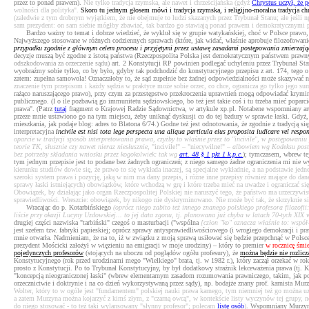
przez to ponad prawem).
Nie tylko tradycja rzymska, ale nawet i chrześcijańska (gdyż
Chrystus uczył, że p
wolności dla polityka".
Skoro tu jednym głosem mówi i tradycja rzymska, i religijno-moralna tradycja ch
(zaledwie z tym drobnym wyjątkiem, że nie obejmuje to ludzi skazanych przez Trybunał Stanu; ale jeśli n
sam prezydent: on sam siebie mógłby zbawiać, tak bardzo go stawiają ponad prawem i demokratycznymi
Bardzo ważny to temat i dobrze wiedzieć, że wykluł się w grupie watykańskiej, choć w Polsce prawo, ko
Najwyższego stosowane w różnych codziennych sprawach (które, jak widać, właśnie aprobuje filozofowani
przypadku zgodnie z głównym celem procesu i przyjętymi przez ustawę zasadami postępowania zmierzają
decyzje muszą być zgodne z istotą państwa (Rzeczpospolita Polska jest demokratycznym państwem prawny
odszkodowania za orzeczenie sądu)
art. 2 Konstytucji RP powinien podlegać uchyleniu przez Trybunał Stan
wyobraźmy sobie tylko, co by było, gdyby tak podchodzić do konstytucyjnego przepisu z art. 174, tego o s
zatem: zupełna samowola! Oznaczałoby to, że sąd zupełnie bez żadnej odpowiedzialności może skazywać n
znaczenie tym przepisom i każdy sędzia w praktyce może sobie orzec, co chce, ogranicza go tylko jego su
rażąco naruszającego prawo), przy czym za przestępstwo przekroczenia uprawnień mogą odpowiadać krymina
publicznego. (I o ile pozbawią go immunitetu sędziowskiego, bo też jest takie coś i tu trzeba mieć poparc
prawa". (Patrz
tutaj
fragment o Krajowej Radzie Sądownictwa, w artykule xp.pl. Notabene wspomniany ar
przeze mnie ustawiono go na tym miejscu, żeby uniknąć dyskusji co do tej bzdury w sprawie łaski. Gdyż,
mieszkania, jak podaje blog: adres to Blatona 6/74.) Godne też jest odnotowania, że zgodnie z tradycją 
interpretacyjna
incivile est nisi tota lege perspecta una aliqua particula eius proposita iudicare vel respo
oparcie w tradycji sposób interpretowania prawa, czyżby to właśnie przez to "incivile", w postępowa
teorie TK, słusznie czy nawet nieraz niesłusznie,
"incivile!"
–
"niecywilne!"
– albowiem wg Kodeksu postęp
bez potrzeby składania wniosku przez kogokolwiek: tak wg
art. 48 § 1 pkt 1 k.p.c.
); tymczasem, wbrew tej
tym jednym przepisie jest to podane bez żadnych ograniczeń; z niego samego żadne ograniczenia mi nie w
kierunku studiów dowie się, że prawo to się wykłada inaczej, są specjalne wykładnie, a na podstawie jed
szeroki system prawa i pozycję, jaką w nim ma dany przepis, i różne inne przepisy również mające do dane
sprawy łaski istniejących) obowiązków, które wchodzą w grę i które trzeba mieć na uwadze i ograniczać 
Obowiązek, by działając jako organ Rzeczpospolitej Polskiej nie naruszyć tego, że państwo ma urzeczywist
sprawiedliwości. Wreszcie: obowiązek, by nikogo nie dyskryminowano. Nie może być tak, że skrzyknie si
Wracając do p. Kotarbińskiego
(oprócz niego zabito też innego znanego polskiego profesora filozofi
liście przy okazji Lucyny Uzdowskiej... to jej data zgonu, tj. planowana już chyba w latach 70-tych XIX 
drugiej części nazwiska "tarbiński" czegoś o masturbacji ("wspólna
[człon "ko" oznacza właśnie to: współ
jest szefem tzw. fabryki papieskiej; oprócz sprawy antysprawiedliwościowego (i wrogiego demokracji i pr
mnie otwarła. Nadmieniam, że na to, iż w związku z moją sprawą usiłować się będzie przepchnąć w Polsce
prezydent Mościcki założył w więzieniu na emigracji w moje urodziny) – który to premier
w rocznicę śmi
pojedynczych profesorów
(stojących na uboczu od poglądów ogółu profesury), że
można będzie nie rozlicz
Konstytucyjnego (rok przed urodzinami mego "Wielkiego" brata, tj. w 1982 r.), który zaczął orzekać w 
prosto z Konstytucji. Po to Trybunał Konstytucyjny, by był dodatkowy strażnik lekceważenia prawa (tj. K
"koncepcją nieograniczonej łaski" (wbrew elementarnym zasadom rozumowania prawniczego, takim, jak p
orzecznictwie i doktrynie i na co dzień wykorzystywaną przez sądy), np. bodajże znany prof. karnista Mu
Wolter, który to w ogóle jest "fundamentem" polskiej nauki prawa karnego, tym niemniej też go można u
a zatem Murzyna można kojarzyć z kimś złym, z "czarną owcą", w kontekście listy wyczynów tej grupy, no i 
do niego stosować - to też taki wylansowany "słynny profesor"; polecam
listę osób
)
. Wspomniany Murzynow