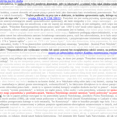
olityka ma być służbą
) jest przychylna wizji takiej, że polityk powinien brać na siebie różne ciężary i obowi
rześcijaństwa, to
trzeba chyba być zupełnym abnegatem, żeby to lekceważyć, a widzieć tylko jakąś idealną total
p. sprawa jest najpierw w fazie policyjnej, zanim tam trafia, czyli gdy trzeba najpierw pozbierać dowody, to 
 prorównościowymi procedurami zapewniającymi państwo prawa, czyli państwo powszechnej służby prawu).
deksy, a nawet słowniki od zawsze piszą o prawie łaski jako darowaniu kary stwierdzonej prawomocnie. Na kon
e w takich kwestiach) –
"Trafnie podkreśla się przy tym w doktrynie, że każdemu uprawnieniu sądu, którego 
cymi do tego celu"
(cytat z
wyroku SN nr IV CSK 330/11
). Prezydent nie jest osobą prywatną, uprawiającą 
m urzeczywistniającym zasady sprawiedliwości społecznej); akt łaski niezgodny z
(tzn. rażąco naruszający – 
u (na razie prawo tego nie umożliwia), a tak czy inaczej nie zmienia to faktu, że jest nielegalny, czyli wr
ądach. "Prezydent Rzeczypospolitej stosuje prawo łaski" (art. 139)? [i tyle? może sobie napisać, co chce, zu
iewinnych, celowo orzekać przeciwnie do prawa itd., a tymczasem jest to bzdura.
(Ale ludzie głupi byliby nawe
mienie" – takie to poglądy może nawet jacyś naiwni ludzie mają.)
Sędziowie podlegają odpowiedzialności, w tym 
lnie nawet bez udowodnienia zamiaru świadomego naruszania prawa, czyli bez udowodnienia, że to było umyślnie
ie w środowisku sędziów.) Jest to znane i uznane w orzecznictwie, i przypieczętowane istnieniem instytucji odp
t. 174 o "prawie sądów" –
patrz też: TVN i ich "prawo Agaty", była taka dziewczyna, którą poproszono, by mni
 zauważmy, liczby 1-74 na płaszczyźnie symbolicznej-aluzyjnej oznaczają: "prezydent - [kontra] Piotr Niżyńsk
sięgającą czasów starożytnego Rzymu
(łacińskich paremii prawniczych uczy się po dziś dzień jako spuścizny 2000-
ndere
(
"Nieprawidłowe jest wydawanie wyroku lub opinii prawnej bez uwzględnienia całości ustawy, na podstaw
niu przed Trybunałem Konstytucyjnym wg prawa
stosuje się odpowiednio przepisy Kodeksu postępowania cywiln
owania cywilnego sędzia stwarzający ryzyko stronniczego orzekania, ale tylko w bardzo oczywisty sposób –
 regule, tutaj próbuje się wszystko wywodzić tylko z tego, że skoro jest przepis "Prezydent stosuje prawo łas
ynikają".
Tak się nie interpretuje prawa, czemuś takiemu przytaknąć może tylko zupełny amator bez żadnego 
nego wyrywka ustawy nie powinno się rozstrzygać żadnej kwestii: jest to właśnie najgorsze, co można zrobić, i
j sytuacji zastosowanie albo nakładające w określonym przypadku (np. tutaj: trwanie postępowania sądowego) jak
się nimi. Na przykład: obowiązek tego, by nie naruszyć niezawisłości sądów (czyli: by nie robić im żadnych "
niać zasady sprawiedliwości społecznej (art. 2 Konstytucji). Łaska przecież różną może mieć postać, można też 
ę dużo ludzi za czyimiś plecami i już dlatego on będzie na zawsze gorzej traktowany. To jest przeciwieństwo
i: Kołakowskiego, a prawdopodobnie zabito też Tatarkiewicza – jego data 4.4, następująca dzień po dacie urodz
w. data śmierci mej babci)
można tu na koniec dodać, że w Watykanie robią sobie żarty z tej śmierci, czyniąc ba
-]
masturbacja w jakimś gronie niewierzących, wolnomyślicieli"), bo faktycznie dźwiękowo to to słowo pasuj
awom człowieka) prawa łaski – może to w sprawie totalnej korupcji wszędzie dookoła ma być to prawo? – kojarz
 swoisty "system prezydencki", w którym nie rządzi prawo, tylko osoby i wola prezydenta, wskazuje też
spraw
erci mego poprzednika w prześladowaniach, Wacława Niżyńskiego zmienił tamtejszy "ustrój polityczny" na prez
ać
, bo tak to papież próbuje rozwiązać (w tej przewlekłej sprawie Niżyńskiego, przodków Piotra Niżyńskiego,
roku mych urodzin (1986), jak widać temat podsycono w latach 80-tych (śmierć Kotarbińskiego w Laskach w rok
odeksu postępowania karnego w tych tematach), "bo Konstytucja" – takie to brzydkie początki tego były. I to z
odleganie wolności ustanowionej w jednym przepisie ograniczeniom-obowiązkom ustanowionym w innych, zwłas
rzynowski
(napisał m. in., jakże ironicznie poniekąd zatytułowane, takie oto dziełko: "Areszt
tymczasowy
oraz in
znać za dobranego po nazwisku; u Nietzschego przecież
melas
, czyli czarny, jest odległym początkiem słowa
ma
jest do pary profesor prawa – Wolter wprawdzie nie pisał jeszcze o łasce, ale np. o sprawach sądowo-psychiatr
ski, co ciekawe, dostał nawet funkcję kierowniczą – był prezesem Izby Karnej Sądu Najwyższego, ale jak wid