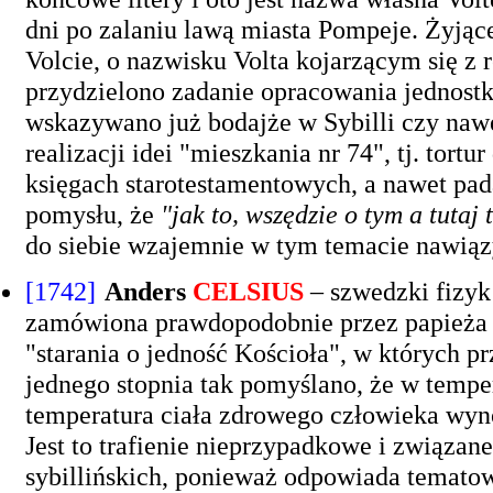
dni po zalaniu lawą miasta Pompeje. Żyją
Volcie, o nazwisku Volta kojarzącym się z
przydzielono zadanie opracowania jednostki
wskazywano już bodajże w Sybilli czy naw
realizacji idei "mieszkania nr 74", tj. tor
księgach starotestamentowych, a nawet pad
pomysłu, że
"jak to, wszędzie o tym a tutaj 
do siebie wzajemnie w tym temacie nawią
[1742]
Anders
CELSIUS
– szwedzki fizyk 
zamówiona prawdopodobnie przez papieża (
"starania o jedność Kościoła", w których pr
jednego stopnia tak pomyślano, że w tempe
temperatura ciała zdrowego człowieka wynos
Jest to trafienie nieprzypadkowe i związan
sybillińskich, ponieważ odpowiada tematowi