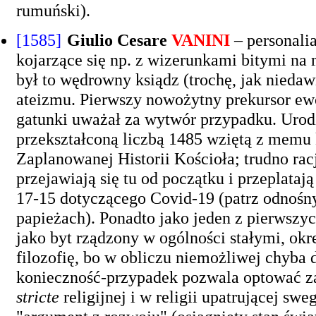
rumuński).
[1585]
Giulio Cesare
VANINI
– personalia
kojarzące się np. z wizerunkami bitymi n
był to wędrowny ksiądz (trochę, jak niedaw
ateizmu. Pierwszy nowożytny prekursor ew
gatunki uważał za wytwór przypadku. Urodzi
przekształconą liczbą 1485 wziętą z memu k
Zaplanowanej Historii Kościoła; trudno ra
przejawiają się tu od początku i przeplataj
17-15 dotyczącego Covid-19 (patrz odnoś
papieżach). Ponadto jako jeden z pierwsz
jako byt rządzony w ogólności stałymi, okr
filozofię, bo w obliczu niemożliwej chyb
konieczność-przypadek pozwala optować z
stricte
religijnej i w religii upatrującej sw