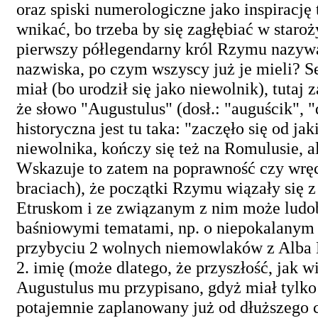
oraz spiski numerologiczne jako inspirację
wnikać, bo trzeba by się zagłębiać w staro
pierwszy półlegendarny król Rzymu nazywał
nazwiska, po czym wszyscy już je mieli? S
miał (bo urodził się jako niewolnik), tutaj 
że słowo "Augustulus" (dosł.: "auguścik", "
historyczna jest tu taka: "zaczęło się od 
niewolnika, kończy się też na Romulusie, 
Wskazuje to zatem na poprawność czy wręcz
braciach), że początki Rzymu wiązały się
Etruskom i ze związanym z nim może ludo
baśniowymi tematami, np. o niepokalanym po
przybyciu 2 wolnych niemowlaków z Alba L
2. imię (może dlatego, że przyszłość, jak w
Augustulus mu przypisano, gdyż miał tylko
potajemnie zaplanowany już od dłuższego c