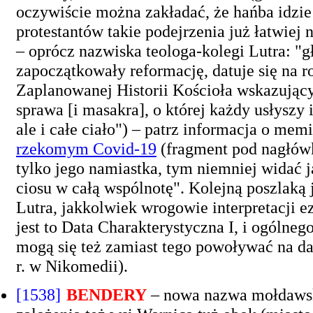
oczywiście można zakładać, że hańba idzie
protestantów takie podejrzenia już łatwiej
– oprócz nazwiska teologa-kolegi Lutra: "gł
zapoczątkowały reformację, datuje się na 
Zaplanowanej Historii Kościoła wskazujący
sprawa [i masakra], o której każdy usłyszy 
ale i całe ciało") – patrz informacja o me
rzekomym Covid-19
(fragment pod nagłówk
tylko jego namiastka, tym niemniej widać 
ciosu w całą wspólnotę". Kolejną poszlaką 
Lutra, jakkolwiek wrogowie interpretacji ez
jest to Data Charakterystyczna I, i ogólneg
mogą się też zamiast tego powoływać na da
r. w Nikomedii).
[1538]
BENDERY
– nowa nazwa mołdawski