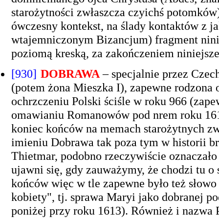
starożytności zwłaszcza czyichś potomków
ówczesny kontekst, na ślady kontaktów z j
wtajemniczonym Bizancjum) fragment nini
poziomą kreską, za zakończeniem niniejszej
[930]
DOBRAWA
– specjalnie przez Cze
(potem żona Mieszka I), zapewne rodzona od
ochrzczeniu Polski ściśle w roku 966 (zape
omawianiu Romanowów pod nrem roku 1613 
koniec końców na memach starożytnych zw
imieniu Dobrawa tak poza tym w historii br
Thietmar, podobno rzeczywiście oznaczało
ujawni się, gdy zauważymy, że chodzi tu o
końców więc w tle zapewne było też słowo 
kobiety", tj. sprawa Maryi jako dobranej po
poniżej przy roku 1613). Również i nazwa 