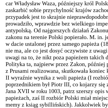
car Władysław Waza, późniejszy król Polski
zaskarbić sobie przychylność krajów zacho
przypadek jest to skrajnie nieprawdopodo
prowadziło, wprawdzie bez wielkiego impet
antypolską. Od najgorszych działań Zakonu 
zakonu na terenie Polski popierało. M. in.
w dacie ustalonej przez samego papieża (1
nie ma, ale co jest dosyć oczywiste z uwagi 
uwagi na to, że nikt poza papieżem takich 
Polityka ta, najpierw przez Zakon, później
z Prusami realizowana, skutkowała koniec 
II wyraźnie wynika z woli papieża (I rozbi
poprzednikiem był Piotr III, co kojarzy si
Jana XVII w roku 1003, patrz szerszy opis
papieżach, zaś II rozbiór Polski miał miejs
memy z ksiąg sybillińskich). Jakkolwiek by