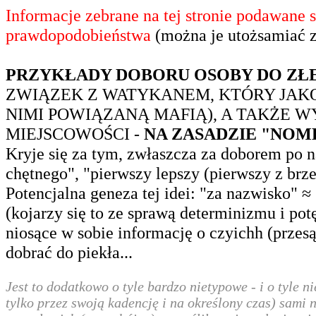
Informacje zebrane na tej stronie podawane 
prawdopodobieństwa
(można je utożsamiać 
PRZYKŁADY DOBORU OSOBY DO ZŁE
ZWIĄZEK Z WATYKANEM, KTÓRY JAKO
NIMI POWIĄZANĄ MAFIĄ), A TAKŻE W
MIEJSCOWOŚCI -
NA ZASADZIE "NOM
Kryje się za tym, zwłaszcza za doborem po n
chętnego", "pierwszy lepszy (pierwszy z brze
Potencjalna geneza tej idei: "za nazwisko"
(kojarzy się to ze sprawą determinizmu i po
niosące w sobie informację o czyichh (prze
dobrać do piekła...
Jest to dodatkowo o tyle bardzo nietypowe - i o tyle 
tylko przez swoją kadencję i na określony czas) sami n