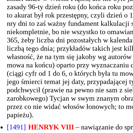
zasady 96-ty dzień roku (do końca roku poz
to akurat był rok przestępny, czyli dzień o
nry dni to zaś ważny fundament kalkulacji s
niekompletnie, bo nie wszystko to omawiam)
365, żeby liczba dni pozostałych w kalend
liczbą tego dnia; przykładów takich jest ki
własność, że na tym się jakoby wg autorów
mowa na końcu) oparto przy wyznaczaniu da
(ciągi cyfr od 1 do 6, o których była tu mo
jego śmierci temat jej daty, przypadającej t
podchwycił (prawie na pewno nie sam z sieb
zarobkowego) Tycjan w swym znanym obrazi
przez co nie widać włosów łonowych; to m
papieżu).
[1491]
HENRYK VIII
– nawiązanie do spr