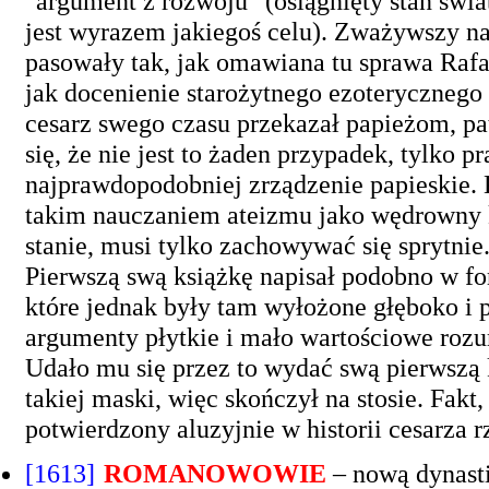
"argument z rozwoju" (osiągnięty stan świata
jest wyrazem jakiegoś celu). Zważywszy na
pasowały tak, jak omawiana tu sprawa Rafa
jak docenienie starożytnego ezoterycznego
cesarz swego czasu przekazał papieżom, p
się, że nie jest to żaden przypadek, tylko
najprawdopodobniej zrządzenie papieskie. K
takim nauczaniem ateizmu jako wędrowny k
stanie, musi tylko zachowywać się sprytni
Pierwszą swą książkę napisał podobno w f
które jednak były tam wyłożone głęboko i 
argumenty płytkie i mało wartościowe roz
Udało mu się przez to wydać swą pierwszą k
takiej maski, więc skończył na stosie. Fakt
potwierdzony aluzyjnie w historii cesarza 
[1613]
ROMANOWOWIE
– nową dynast