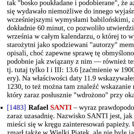
tak "bosko poukładane i podobierane", że a
się wydawało niemożliwe do innego wyjaśnie
wcześniejszymi wymysłami babilońskimi, al
dokładnie 60 minut, co pozwoliło utwierdz
września w całym kalendarzu, o której to 
starożytni jako spodziewani "autorzy" memu
opisali, choć zapewne sprawę tę obmyślono
podobnie jak związany z nim — również te
tj. tutaj tylko I i III: 13.6 [zaćmienie w 1
ery). Na właściwości daty 11.9 wskazywałe
1230, to też można tam znaleźć wskazanie 
który zaraz posłusznie "wdrożono" przy ok
[1483]
Rafael
SANTI
– wyraz prawdopodob
zaraz uzasadnię. Nazwisko SANTI jest, jak
mieści się w kręgu zainteresowań papieży.
zmarł także w Wielki Piątek, ale nie byle j