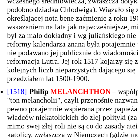
wczesnego średniowiecza, zwłaszcza dotyka
podobno dziadka Chlodwiga). Wiązało się z 
określającej nota bene zaćmienie z roku 1
wskazaniem na lata jak najwcześniejsze, mi
był za mało dokładny i wg juliańskiego nie
reformy kalendarza znana była potajemnie j
nie podawano jej publicznie do wiadomości 
reformacja Lutra. Jej rok 1517 kojarzy si
kolejnych liczb nieparzystych dającego się
przedziałem lat 1500-1900.
[1518]
Philip
MELANCHTHON
– współp
"ton melancholii", czyli przenośnie nazwan
pewno potajemnie wspierana przez papieża
władców niekatolickich do złej polityki (za
mimo swej złej roli nie są co do zasady a
katolicy, zwłaszcza w Niemczech (gdzie mo