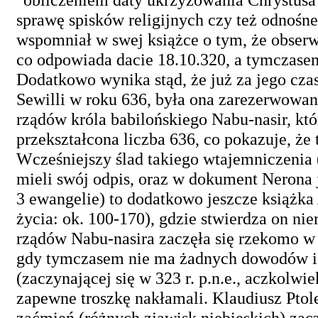
sprawę spisków religijnych czy też odnośne 
wspomniał w swej książce o tym, że obser
co odpowiada dacie 18.10.320, a tymczasem
Dodatkowo wynika stąd, że już za jego czas
Sewilli w roku 636, była ona zarezerwowana
rządów króla babilońskiego Nabu-nasir, któr
przekształcona liczba 636, co pokazuje, że
Wcześniejszy ślad takiego wtajemniczenia (
mieli swój odpis, oraz w dokument Nerona 
3 ewangelie) to dodatkowo jeszcze książka
życia: ok. 100-170), gdzie stwierdza on niem
rządów Nabu-nasira zaczęła się rzekomo w 
gdy tymczasem nie ma żadnych dowodów istn
(zaczynającej się w 323 r. p.n.e., aczkolwi
zapewne troszkę nakłamali. Klaudiusz Ptol
zaćmień (różnych zjawisk niebieskich) zaczy