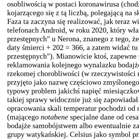
osobliwością w postaci koronawirusa (chod
kojarzącego się z tą liczbą, polegającą n
Faza ta zaczyna się realizować, jak teraz 
telefonach Android, w roku 2020, który wł
przestępnych" u Nerona, znanego z tego, ż
daty śmierci + 202 = 366, a zatem widać tu
przestępnych"). Mianowicie ktoś, zapewne 
reklamowania kolejnego wynalazku bodajże 
rzekomej chorobliwości (w rzeczywistości 
przyjęto jako nazwę częściowo zmyśloneg
typowy problem jakichś napięć miesiączkow
takiej sprawy widocznie już się zapowiad
opracowania skali temperatur pochodzi od 
(mającego
notabene
specjalne dane od cesa
bodajże samobójstwem albo ewentualnie zab
grupy watykańskiej. Celsius jako symbol pr