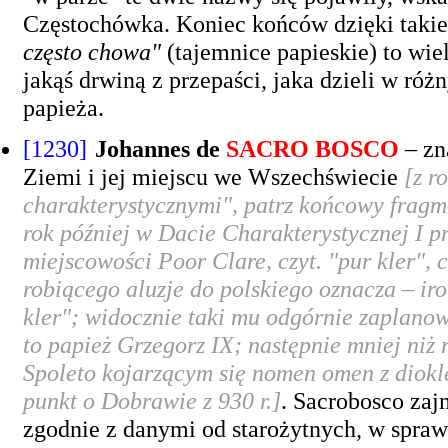
Częstochówka. Koniec końców dzięki taki
często chowa"
(tajemnice papieskie) to wiel
jakąś drwiną z przepaści, jaka dzieli w ró
papieża.
[1230]
Johannes de
SACRO BOSCO
– zn
Ziemi i jej miejscu we Wszechświecie
[z r
charakterystycznymi", patrz końcowy fragme
rok później w Dacie Charakterystycznej I 
miejscowości Poor Clare, czyt. "pur kler",
robiącego aluzje do polskiego oznacza – iro
kler"; widocznie taki mu odgórnie zaplanowa
to papież Grzegorz IX; następnie mniej niż
Spoleto kojarzącym się
nomen omen
z diokl
punkt o Dobrawie z 930 r.]
. Sacrobosco zaj
zgodnie z danymi od starożytnych, w sprawie