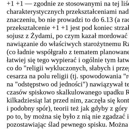
+1 +1 — zgodnie ze stosowanymi na tej liśc
charakterystycznych przekształceniami nad
znaczeniu, bo nie prowadzi to do 6.13 (a rac
przekształcenie +1 +1 jest pod koniec strza
sojusz z Żydami, po czym kazał mordować 
nawiązanie do właściwych starożytnemu R
(co ładnie współgrało z tematem planowanej
łatwiej się tego wypierać i ogólnie tym łat
co do "religii wykluczonych, słabych i pr
cesarza na polu religii (tj. spowodowania 
na "odstępstwo od jedności") nawiązywał t
czasów spiskowo skalkulowanego upadku R
kilkadziesiąt lat przed nim, zaczęła się k
i podobny spór), teorii też jak gdyby z gó
po to, by można się było z nią nie zgadzać 
pozostawiając ślad pewnego spisku. Można 