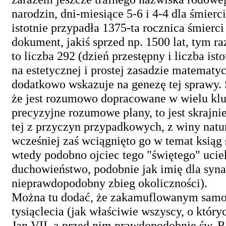
narodzin, dni-miesiące 5-6 i 4-4 dla śmierc
istotnie przypadła 1375-ta rocznica śmierci
dokument, jakiś sprzed np. 1500 lat, tym ra
to liczba 292 (dzień przestępny i liczba ist
na estetycznej i prostej zasadzie matematycz
dodatkowo wskazuje na genezę tej sprawy. S
że jest rozumowo dopracowane w wielu klu
precyzyjne rozumowe plany, to jest skrajni
tej z przyczyn przypadkowych, z winy natu
wcześniej zaś wciągnięto go w temat ksiąg s
wtedy podobno ojciec tego "świętego" ucie
duchowieństwo, podobnie jak imię dla syna 
nieprawdopodobny zbieg okoliczności).
Można tu dodać, że zakamuflowanym samo
tysiąclecia (jak właściwie wszyscy, o który
Jan VII, a przed nim prawdopodobnie św. 