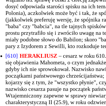
dosyć odpowiada starości spisku na ich tem
Polonia), aczkolwiek może być i tak, że sp
(jakkolwiek preferuję wersję, że spójnika ra
"baba" czy "babcia", na tle tajnych spisków
prostu przytrafiło się i zwróciło uwagę na 
miały podobne słowo do Babilon; skoro "bab
pary z Izydorem z Sewilli, kto rozkoduje te
[610]
HERAKLIUSZ
– cesarz w roku 610
się objawienia Mahometa, o czym jednakże
gdyby ich nie sprowokował. Nazwisko nawi
początkami państwowego chrześcijaństwa; 
kojarzy się z tym, że "wszystko płynie", cz
nazwisko cesarza pasuje na początek państw
Wtajemniczony zapewne w sprawy niewiary
charakterystyczną II (25.9), w roku odzwier