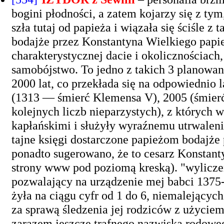
bogini płodności, a zatem kojarzy się z tym
szła tutaj od papieża i wiązała się ściśle z
bodajże przez Konstantyna Wielkiego papi
charakterystycznej dacie i okolicznościach
samobójstwo. To jedno z takich 3 planowan
2000 lat, co przekłada się na odpowiednio 
(1313 — śmierć Klemensa V), 2005 (śmierć
kolejnych liczb nieparzystych), z których
kapłańskimi i służyły wyraźnemu utrwaleniu 
tajne księgi dostarczone papieżom bodajże 
ponadto sugerowano, że to cesarz Konstanty
strony www pod poziomą kreską). "wyliczeni
pozwalający na urządzenie mej babci 1375-e
żyła na ciągu cyfr od 1 do 6, niemalejącyc
za sprawą śledzenia jej rodziców z użycie
zarazem jeszcze trafnego nazwiska rodowego