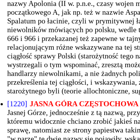
nazwy Apolonia (II w. p.n.e., czasy wojen
początkowego A, jak np. też w nazwie Aspal
Spalatum po łacinie, czyli w prymitywnej ł
niewolników mówiących po polsku, wedle te
666 i 966 i przekazanej też zapewne w ta
relacjonującym różne wskazywane na tej st
ciągłość sprawy Polski (starożytność tego n
wystrzegali o tym wspominać, zresztą może
handlarzy niewolnikami, a nie żadnych pol
przekreślenia tej ciągłości, i wskazywania
starożytnego byli (teorie allochtoniczne, s
[1220]
JASNA GÓRA CZĘSTOCHOWA
Jasnej Górze, jednocześnie z tą nazwą, prz
któremu widocznie chciano zrobić jakieś na
sprawę, natomiast ze strony papiestwa tak
"w parze" te dwie nazwy się pojawiły, wska