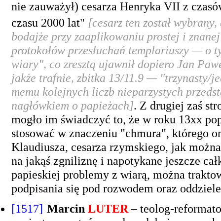
nie zauważył) cesarza Henryka VII z czasó
czasu 2000 lat"
[cesarz ten został wybrany,
bodajże przy zaaplikowaniu prostej i znane
protokołów przesłuchań templariuszy — o tym
wiary", co zresztą ujawnił dopiero Jan Pawe
jakże trafnie, zbitka 13/11.9 — "trzynasty/j
memu kolejnych liczb nieparzystych przed
nagłówkiem o papieżach]
. Z drugiej zaś s
mogło im świadczyć to, że w roku 13xx po
stosować w znaczeniu "chmura", którego on
Klaudiusza, cesarza rzymskiego, jak można
na jakąś zgniliznę i napotykane jeszcze c
papieskiej problemy z wiarą, można traktow
podpisania się pod rozwodem oraz oddzielen
[1517]
Marcin
LUTER
– teolog-reformato