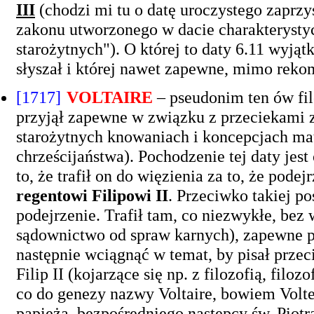
III
(chodzi mi tu o datę uroczystego zaprzy
zakonu utworzonego w dacie charakterysty
starożytnych"). O której to daty 6.11 wyją
słyszał i której nawet zapewne, mimo reko
[1717]
VOLTAIRE
– pseudonim ten ów fi
przyjął zapewne w związku z przeciekami z
starożytnych knowaniach i koncepcjach mate
chrześcijaństwa). Pochodzenie tej daty jest
to, że trafił on do więzienia za to, że po
regentowi Filipowi II
. Przeciwko takiej p
podejrzenie. Trafił tam, co niezwykłe, bez
sądownictwo od spraw karnych), zapewne p
następnie wciągnąć w temat, by pisał przec
Filip II (kojarzące się np. z filozofią, fil
co do genezy nazwy Voltaire, bowiem Volte
papieża, bezpośredniego następcy św. Piotra. 