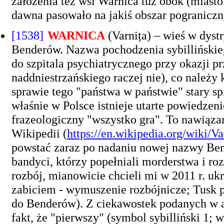
założenia też wsi Warnica tuż obok (miast
dawna pasowało na jakiś obszar pograniczny
[1538]
WARNICA
(Varnița) – wieś w dyst
Benderów. Nazwa pochodzenia sybillińskie
do szpitala psychiatrycznego przy okazji 
naddniestrzańskiego raczej nie), co należy k
sprawie tego "państwa w państwie" stary sp
właśnie w Polsce istnieje utarte powiedzen
frazeologiczny "wszystko gra". To nawiązan
Wikipedii (
https://en.wikipedia.org/wiki
powstać zaraz po nadaniu nowej nazwy Bend
bandyci, którzy popełniali morderstwa i r
rozbój, mianowicie chcieli mi w 2011 r. ukr
zabiciem - wymuszenie rozbójnicze; Tusk p
do Benderów). Z ciekawostek podanych w an
fakt, że "pierwszy" (symbol sybilliński 1;