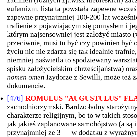
eufemizm, lista ta powstała zapewne wcześ
zapewne przynajmniej 100-200 lat wcześnie
trafienie z pojawiającym się pomysłem i je
którym najsensowniej jest założyć miasto
przeciwnie, musi tu być czy powinien być 
życiu nic nie zdarza się tak idealnie trafni
niemniej naświetla to spodziewany warsztat
spisku założycielskim chrześcijaństwa) oraz
nomen omen
Izydorze z Sewilli, może też
dokumencie.
[476]
ROMULUS "AUGUSTULUS" FLA
zachodniorzymski. Bardzo ładny starożytn
charakterze religijnym, bo to w takich st
jak jakieś zaplanowane samobójstwo (a są 
przynajmniej ze 3 — w dodatku z wyraźn