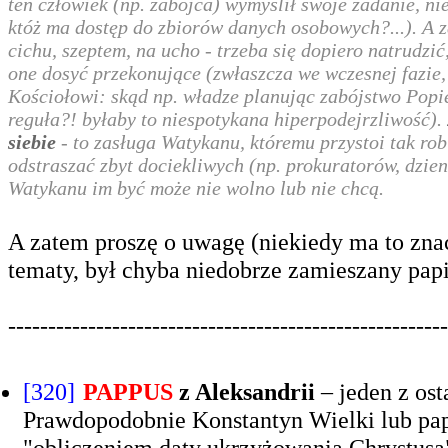
ten człowiek (np. zabójca) wymyślił swoje zadanie, ni
któż ma dostęp do zbiorów danych osobowych?...). A 
cichu, szeptem, na ucho - trzeba się dopiero natrudzić
one dosyć przekonujące (zwłaszcza we wczesnej fazie,
Kościołowi: skąd np. władze planując zabójstwo Popieł
reguła?! byłaby to niespotykana hiperpodejrzliwość).
siebie
- to zasługa Watykanu, któremu przystoi tak robi
odstraszać zbyt dociekliwych (np. prokuratorów, dzie
Watykanu im być może nie wolno lub nie chcą.
A zatem proszę o uwagę (niekiedy ma to znacz
tematy, był chyba niedobrze zamieszany pap
-------------------------------------------------------
[320]
PAPPUS
z Aleksandrii
– jeden z ost
Prawdopodobnie Konstantyn Wielki lub pap
"obliczeniem daty ukrzyżowania Chrystusa"