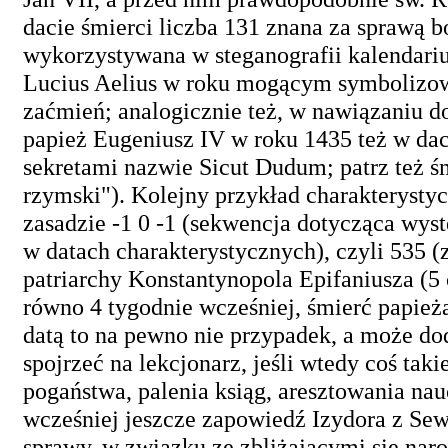
dacie śmierci liczba 131 znana za sprawą 
wykorzystywana w steganografii kalendariu
Lucius Aelius w roku mogącym symbolizow
zaćmień; analogicznie też, w nawiązaniu d
papież Eugeniusz IV w roku 1435 też w daci
sekretami nazwie Sicut Dudum; patrz też ś
rzymski"). Kolejny przykład charakterysty
zasadzie -1 0 -1 (sekwencja dotycząca wy
w datach charakterystycznych), czyli 535 
patriarchy Konstantynopola Epifaniusza (5 
równo 4 tygodnie wcześniej, śmierć papieża
datą to na pewno nie przypadek, a może dod
spojrzeć na lekcjonarz, jeśli wtedy coś tak
pogaństwa, palenia ksiąg, aresztowania naucz
wcześniej jeszcze zapowiedź Izydora z Se
sprawy, w związku ze zbliżającymi się naro