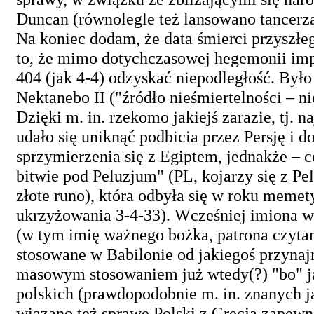
Duncan (równolegle też lansowano tancerz
Na koniec dodam, że data śmierci przyszłe
to, że mimo dotychczasowej hegemonii imp
404 (jak 4-4) odzyskać niepodległość. Był
Nektanebo II ("źródło nieśmiertelności – n
Dzięki m. in. rzekomo jakiejś zarazie, tj.
udało się uniknąć podbicia przez Persję i d
sprzymierzenia się z Egiptem, jednakże –
bitwie pod Peluzjum" (PL, kojarzy się z P
złote runo), która odbyła się w roku memet
ukrzyżowania 3-4-33). Wcześniej imiona w
(w tym imię ważnego bożka, patrona czytan
stosowane w Babilonie od jakiegoś przynaj
masowym stosowaniem już wtedy(?) "bo" ja
polskich (prawdopodobnie m. in. znanych j
wiązano też sprawę Polski z Grecją zapewne