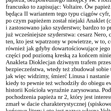
francusko to zapisując: Voltaire. Ów papie
będąca II wariantem tego typu ciągów cyfr, 
po czym papieżem został niejaki Anaklet (
i zastosowano jako szyderstwo; bardzo to p
już wcześniejsze szyderstwa: cesarz Nero, 
ten, kto jest wpatrzony w powietrze, w to,
również jak gdyby dowartościowujące jego 
części pod poziomą kreską za końcem niniejs
Anakleta Dioklecjan dziwnym trafem przesz
bezpieczeństwa, wtedy też zbudował sobie t
jak więc widzimy, śmierć Linusa i nastani
kiedy to pewnie też wchodziły do obiegu 
historii Kościoła wyraźnie zarysowana. P
pochodzenia papieża nr 2, który jest intere
zmarł w dacie charakterystycznej (spiskowe
końcowe litery i oto jest nazwa własna Vol