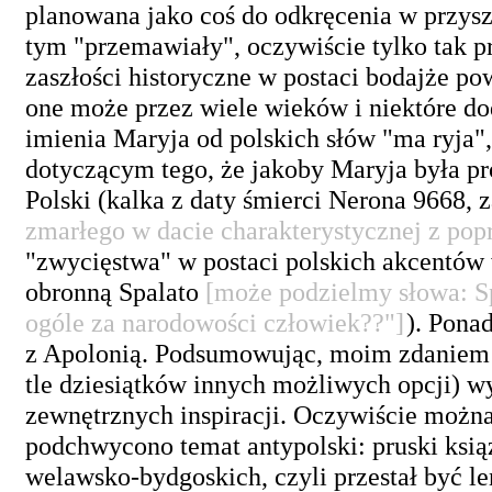
planowana jako coś do odkręcenia w przysz
tym "przemawiały", oczywiście tylko tak 
zaszłości historyczne w postaci bodajże po
one może przez wiele wieków i niektóre dod
imienia Maryja od polskich słów "ma ryja
dotyczącym tego, że jakoby Maryja była pro
Polski (kalka z daty śmierci Nerona 9668
zmarłego w dacie charakterystycznej z pop
"zwycięstwa" w postaci polskich akcentów 
obronną Spalato
[może podzielmy słowa: S
ogóle za narodowości człowiek??"]
). Pona
z Apolonią. Podsumowując, moim zdaniem n
tle dziesiątków innych możliwych opcji) wyb
zewnętrznych inspiracji. Oczywiście można
podchwycono temat antypolski: pruski ksią
welawsko-bydgoskich, czyli przestał być l