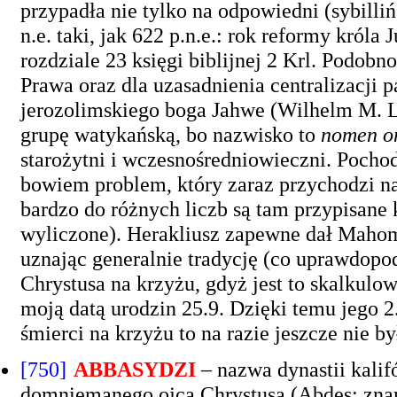
przypadła nie tylko na odpowiedni (sybillińs
n.e. taki, jak 622 p.n.e.: rok reformy króla
rozdziale 23 księgi biblijnej 2 Krl. Podob
Prawa oraz dla uzasadnienia centralizacji
jerozolimskiego boga Jahwe (Wilhelm M. L
grupę watykańską, bo nazwisko to
nomen o
starożytni i wczesnośredniowieczni. Pochodz
bowiem problem, który zaraz przychodzi na m
bardzo do różnych liczb są tam przypisane 
wyliczone). Herakliusz zapewne dał Mahome
uznając generalnie tradycję (co uprawdopo
Chrystusa na krzyżu, gdyż jest to skalkulo
moją datą urodzin 25.9. Dzięki temu jego 2.
śmierci na krzyżu to na razie jeszcze nie by
[750]
ABBASYDZI
– nazwa dynastii kali
domniemanego ojca Chrystusa (Abdes; zna