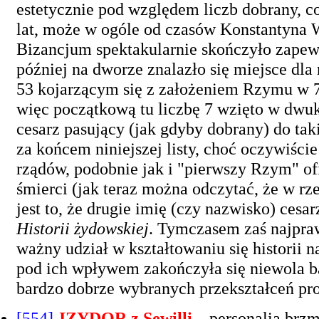
estetycznie pod względem liczb dobrany, co
lat, może w ogóle od czasów Konstantyna W
Bizancjum spektakularnie skończyło zapew
później na dworze znalazło się miejsce dla 
53 kojarzącym się z założeniem Rzymu w 7-5
więc początkową tu liczbę 7 wzięto w dwu
cesarz pasujący (jak gdyby dobrany) do ta
za końcem niniejszej listy, choć oczywiście
rządów, podobnie jak i "pierwszy Rzym" ofi
śmierci (jak teraz można odczytać, że w r
jest to, że drugie imię (czy nazwisko) cesa
Historii żydowskiej
. Tymczasem zaś najpra
ważny udział w kształtowaniu się historii 
pod ich wpływem zakończyła się niewola ba
bardzo dobrze wybranych przekształceń pr
[554]
IZYDOR z Sewilli
– personalia brzm