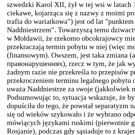
szwedzki Karol XII, żył w tej wsi w latac
ciekawe, kojarząca się z nazwy z moimi pr
trafia do wariatkowa") jest od lat "punkte
Naddniestrzem". Towarzyszą temu dziwact
w Mołdawii, że rzekomo obcokrajowcy mie
przekraczają termin pobytu w niej (więc m
(finansowym). Owszem, jest taka zmiana (ar
правонарушениях), rzecz w tym, że jak wy
żadnym razie nie przekreśla to przepisów 
przekroczeniem terminu legalnego pobytu o
uważa Naddniestrze za swoje (jakkolwiek n
Podsumowując to, sytuacja wskazuje, że by
dopuściła do tego, że powstał separatyzm na
się od wieków szykowało i że wybrano odpow
mówiących językami ruskimi (pierwotnie gł
Rosjanie), podczas gdy sąsiaduje to z kra