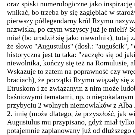
oraz spiski numerologiczne jako inspirację
wnikać, bo trzeba by się zagłębiać w staro
pierwszy półlegendarny król Rzymu nazywał
nazwiska, po czym wszyscy już je mieli? S
miał (bo urodził się jako niewolnik), tutaj 
że słowo "Augustulus" (dosł.: "auguścik", "
historyczna jest tu taka: "zaczęło się od 
niewolnika, kończy się też na Romulusie, 
Wskazuje to zatem na poprawność czy wręcz
braciach), że początki Rzymu wiązały się
Etruskom i ze związanym z nim może ludo
baśniowymi tematami, np. o niepokalanym po
przybyciu 2 wolnych niemowlaków z Alba L
2. imię (może dlatego, że przyszłość, jak w
Augustulus mu przypisano, gdyż miał tylko
potajemnie zaplanowany już od dłuższego c