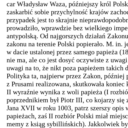
car Władysław Waza, późniejszy król Polski
zaskarbić sobie przychylność krajów zacho
przypadek jest to skrajnie nieprawdopodo
prowadziło, wprawdzie bez wielkiego impet
antypolską. Od najgorszych działań Zakonu 
zakonu na terenie Polski popierało. M. in.
w dacie ustalonej przez samego papieża (1
nie ma, ale co jest dosyć oczywiste z uwagi 
uwagi na to, że nikt poza papieżem takich 
Polityka ta, najpierw przez Zakon, później
z Prusami realizowana, skutkowała koniec 
II wyraźnie wynika z woli papieża (I rozbi
poprzednikiem był Piotr III, co kojarzy si
Jana XVII w roku 1003, patrz szerszy opis
papieżach, zaś II rozbiór Polski miał miejs
memy z ksiąg sybillińskich). Jakkolwiek by