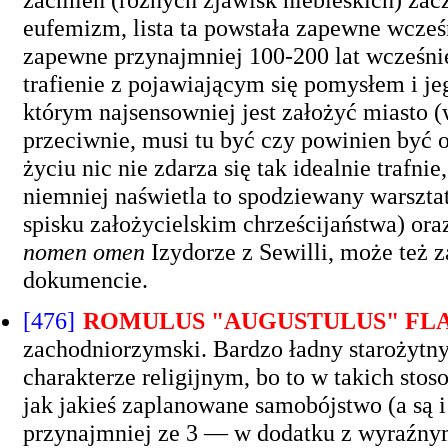
eufemizm, lista ta powstała zapewne wcześ
zapewne przynajmniej 100-200 lat wcześnie
trafienie z pojawiającym się pomysłem i je
którym najsensowniej jest założyć miasto
przeciwnie, musi tu być czy powinien być 
życiu nic nie zdarza się tak idealnie trafni
niemniej naświetla to spodziewany warsztat
spisku założycielskim chrześcijaństwa) oraz
nomen omen
Izydorze z Sewilli, może też
dokumencie.
[476]
ROMULUS "AUGUSTULUS" FLA
zachodniorzymski. Bardzo ładny starożytn
charakterze religijnym, bo to w takich st
jak jakieś zaplanowane samobójstwo (a są 
przynajmniej ze 3 — w dodatku z wyraźn