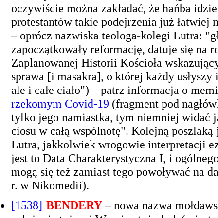
oczywiście można zakładać, że hańba idzie
protestantów takie podejrzenia już łatwiej
– oprócz nazwiska teologa-kolegi Lutra: "gł
zapoczątkowały reformację, datuje się na 
Zaplanowanej Historii Kościoła wskazujący
sprawa [i masakra], o której każdy usłyszy 
ale i całe ciało") – patrz informacja o me
rzekomym Covid-19
(fragment pod nagłówk
tylko jego namiastka, tym niemniej widać 
ciosu w całą wspólnotę". Kolejną poszlaką 
Lutra, jakkolwiek wrogowie interpretacji ez
jest to Data Charakterystyczna I, i ogólneg
mogą się też zamiast tego powoływać na da
r. w Nikomedii).
[1538]
BENDERY
– nowa nazwa mołdawski