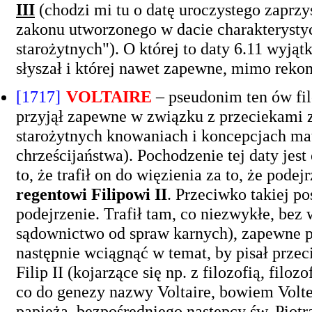
III
(chodzi mi tu o datę uroczystego zaprzy
zakonu utworzonego w dacie charakterysty
starożytnych"). O której to daty 6.11 wyją
słyszał i której nawet zapewne, mimo reko
[1717]
VOLTAIRE
– pseudonim ten ów fi
przyjął zapewne w związku z przeciekami z
starożytnych knowaniach i koncepcjach mate
chrześcijaństwa). Pochodzenie tej daty jest
to, że trafił on do więzienia za to, że po
regentowi Filipowi II
. Przeciwko takiej p
podejrzenie. Trafił tam, co niezwykłe, bez
sądownictwo od spraw karnych), zapewne p
następnie wciągnąć w temat, by pisał przec
Filip II (kojarzące się np. z filozofią, fil
co do genezy nazwy Voltaire, bowiem Volte
papieża, bezpośredniego następcy św. Piotra. 