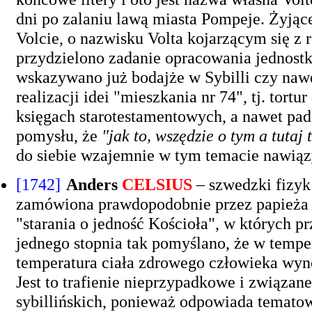
dni po zalaniu lawą miasta Pompeje. Żyją
Volcie, o nazwisku Volta kojarzącym się z
przydzielono zadanie opracowania jednostki
wskazywano już bodajże w Sybilli czy naw
realizacji idei "mieszkania nr 74", tj. tor
księgach starotestamentowych, a nawet pad
pomysłu, że
"jak to, wszędzie o tym a tutaj 
do siebie wzajemnie w tym temacie nawią
[1742]
Anders
CELSIUS
– szwedzki fizyk 
zamówiona prawdopodobnie przez papieża (
"starania o jedność Kościoła", w których pr
jednego stopnia tak pomyślano, że w tempe
temperatura ciała zdrowego człowieka wynos
Jest to trafienie nieprzypadkowe i związan
sybillińskich, ponieważ odpowiada tematowi