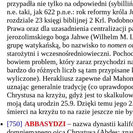
przypadła nie tylko na odpowiedni (sybillińs
n.e. taki, jak 622 p.n.e.: rok reformy króla
rozdziale 23 księgi biblijnej 2 Krl. Podob
Prawa oraz dla uzasadnienia centralizacji
jerozolimskiego boga Jahwe (Wilhelm M. L
grupę watykańską, bo nazwisko to
nomen o
starożytni i wczesnośredniowieczni. Pochodz
bowiem problem, który zaraz przychodzi na m
bardzo do różnych liczb są tam przypisane 
wyliczone). Herakliusz zapewne dał Mahome
uznając generalnie tradycję (co uprawdopo
Chrystusa na krzyżu, gdyż jest to skalkulo
moją datą urodzin 25.9. Dzięki temu jego 2.
śmierci na krzyżu to na razie jeszcze nie by
[750]
ABBASYDZI
– nazwa dynastii kali
domniemanego ojca Chrystusa (Abdes; zna