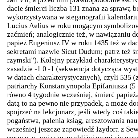
dacie śmierci liczba 131 znana za sprawą 
wykorzystywana w steganografii kalendariu
Lucius Aelius w roku mogącym symbolizow
zaćmień; analogicznie też, w nawiązaniu d
papież Eugeniusz IV w roku 1435 też w daci
sekretami nazwie Sicut Dudum; patrz też ś
rzymski"). Kolejny przykład charakterysty
zasadzie -1 0 -1 (sekwencja dotycząca wy
w datach charakterystycznych), czyli 535 
patriarchy Konstantynopola Epifaniusza (5 
równo 4 tygodnie wcześniej, śmierć papieża
datą to na pewno nie przypadek, a może dod
spojrzeć na lekcjonarz, jeśli wtedy coś tak
pogaństwa, palenia ksiąg, aresztowania naucz
wcześniej jeszcze zapowiedź Izydora z Se
sprawy, w związku ze zbliżającymi się naro