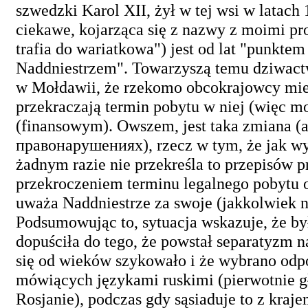
szwedzki Karol XII, żył w tej wsi w latac
ciekawe, kojarząca się z nazwy z moimi pr
trafia do wariatkowa") jest od lat "punkte
Naddniestrzem". Towarzyszą temu dziwact
w Mołdawii, że rzekomo obcokrajowcy mie
przekraczają termin pobytu w niej (więc m
(finansowym). Owszem, jest taka zmiana (ar
правонарушениях), rzecz w tym, że jak wy
żadnym razie nie przekreśla to przepisów 
przekroczeniem terminu legalnego pobytu o
uważa Naddniestrze za swoje (jakkolwiek n
Podsumowując to, sytuacja wskazuje, że by
dopuściła do tego, że powstał separatyzm na
się od wieków szykowało i że wybrano odpow
mówiących językami ruskimi (pierwotnie gł
Rosjanie), podczas gdy sąsiaduje to z kra