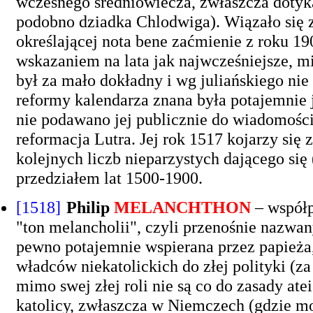
wczesnego średniowiecza, zwłaszcza dotyka
podobno dziadka Chlodwiga). Wiązało się z 
określającej nota bene zaćmienie z roku 1
wskazaniem na lata jak najwcześniejsze, mi
był za mało dokładny i wg juliańskiego nie
reformy kalendarza znana była potajemnie j
nie podawano jej publicznie do wiadomości 
reformacja Lutra. Jej rok 1517 kojarzy si
kolejnych liczb nieparzystych dającego się
przedziałem lat 1500-1900.
[1518]
Philip
MELANCHTHON
– współp
"ton melancholii", czyli przenośnie nazwan
pewno potajemnie wspierana przez papieża
władców niekatolickich do złej polityki (za
mimo swej złej roli nie są co do zasady a
katolicy, zwłaszcza w Niemczech (gdzie mo