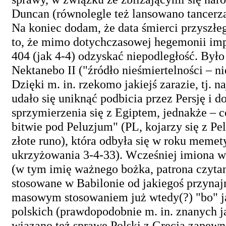
Duncan (równolegle też lansowano tancerz
Na koniec dodam, że data śmierci przyszłe
to, że mimo dotychczasowej hegemonii imp
404 (jak 4-4) odzyskać niepodległość. Był
Nektanebo II ("źródło nieśmiertelności – n
Dzięki m. in. rzekomo jakiejś zarazie, tj.
udało się uniknąć podbicia przez Persję i d
sprzymierzenia się z Egiptem, jednakże –
bitwie pod Peluzjum" (PL, kojarzy się z P
złote runo), która odbyła się w roku memet
ukrzyżowania 3-4-33). Wcześniej imiona w
(w tym imię ważnego bożka, patrona czytan
stosowane w Babilonie od jakiegoś przynaj
masowym stosowaniem już wtedy(?) "bo" ja
polskich (prawdopodobnie m. in. znanych j
wiązano też sprawę Polski z Grecją zapewne