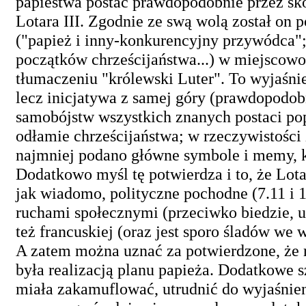
papiestwa postać prawdopodobnie przez sko
Lotara III. Zgodnie ze swą wolą został on
("papież i inny-konkurencyjny przywódca"
początków chrześcijaństwa...) w miejscow
tłumaczeniu "królewski Luter". To wyjaśnie
lecz inicjatywa z samej góry (prawdopodo
samobójstw wszystkich znanych postaci pop
odłamie chrześcijaństwa; w rzeczywistości
najmniej podano główne symbole i memy, kt
Dodatkowo myśl tę potwierdza i to, że Lotar 
jak wiadomo, polityczne pochodne (7.11 i
ruchami społecznymi (przeciwko biedzie, uc
też francuskiej (oraz jest sporo śladów we w
A zatem można uznać za potwierdzone, że r
była realizacją planu papieża. Dodatkowe 
miała zakamuflować, utrudnić do wyjaśnien