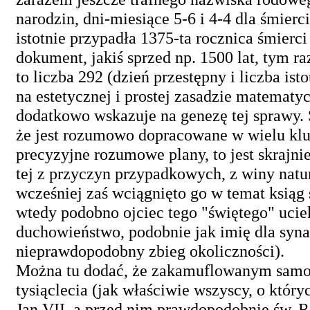
narodzin, dni-miesiące 5-6 i 4-4 dla śmierc
istotnie przypadła 1375-ta rocznica śmierci
dokument, jakiś sprzed np. 1500 lat, tym ra
to liczba 292 (dzień przestępny i liczba ist
na estetycznej i prostej zasadzie matematycz
dodatkowo wskazuje na genezę tej sprawy. S
że jest rozumowo dopracowane w wielu klu
precyzyjne rozumowe plany, to jest skrajni
tej z przyczyn przypadkowych, z winy natu
wcześniej zaś wciągnięto go w temat ksiąg s
wtedy podobno ojciec tego "świętego" ucie
duchowieństwo, podobnie jak imię dla syna 
nieprawdopodobny zbieg okoliczności).
Można tu dodać, że zakamuflowanym samo
tysiąclecia (jak właściwie wszyscy, o który
Jan VII, a przed nim prawdopodobnie św. 