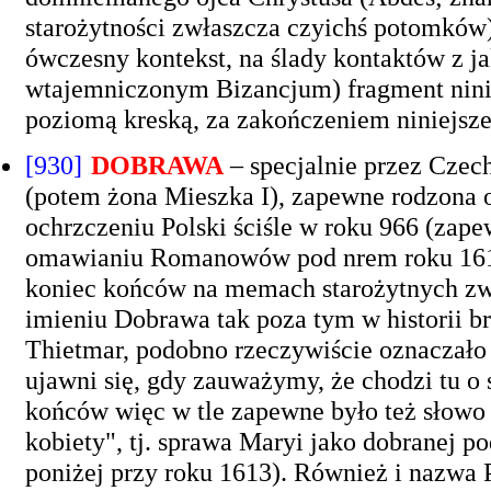
starożytności zwłaszcza czyichś potomków
ówczesny kontekst, na ślady kontaktów z j
wtajemniczonym Bizancjum) fragment nini
poziomą kreską, za zakończeniem niniejszej
[930]
DOBRAWA
– specjalnie przez Cze
(potem żona Mieszka I), zapewne rodzona od
ochrzczeniu Polski ściśle w roku 966 (zape
omawianiu Romanowów pod nrem roku 1613 
koniec końców na memach starożytnych zw
imieniu Dobrawa tak poza tym w historii br
Thietmar, podobno rzeczywiście oznaczało
ujawni się, gdy zauważymy, że chodzi tu o
końców więc w tle zapewne było też słowo 
kobiety", tj. sprawa Maryi jako dobranej po
poniżej przy roku 1613). Również i nazwa 