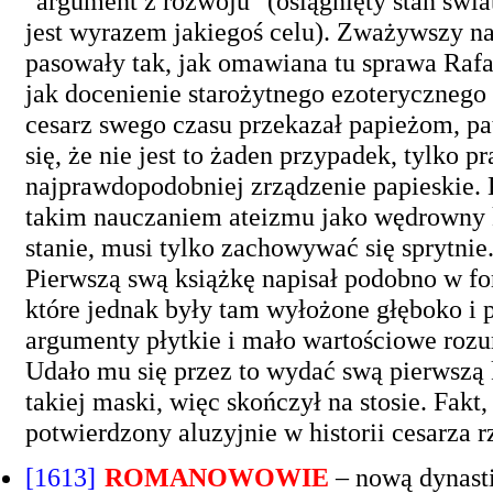
"argument z rozwoju" (osiągnięty stan świata
jest wyrazem jakiegoś celu). Zważywszy na
pasowały tak, jak omawiana tu sprawa Rafa
jak docenienie starożytnego ezoterycznego
cesarz swego czasu przekazał papieżom, p
się, że nie jest to żaden przypadek, tylko
najprawdopodobniej zrządzenie papieskie. K
takim nauczaniem ateizmu jako wędrowny k
stanie, musi tylko zachowywać się sprytni
Pierwszą swą książkę napisał podobno w f
które jednak były tam wyłożone głęboko i 
argumenty płytkie i mało wartościowe roz
Udało mu się przez to wydać swą pierwszą k
takiej maski, więc skończył na stosie. Fakt
potwierdzony aluzyjnie w historii cesarza 
[1613]
ROMANOWOWIE
– nową dynast