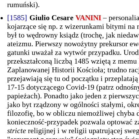
rumuński).
[1585]
Giulio Cesare
VANINI
– personalia
kojarzące się np. z wizerunkami bitymi n
był to wędrowny ksiądz (trochę, jak niedaw
ateizmu. Pierwszy nowożytny prekursor ew
gatunki uważał za wytwór przypadku. Urodzi
przekształconą liczbą 1485 wziętą z memu k
Zaplanowanej Historii Kościoła; trudno ra
przejawiają się tu od początku i przeplataj
17-15 dotyczącego Covid-19 (patrz odnoś
papieżach). Ponadto jako jeden z pierwsz
jako byt rządzony w ogólności stałymi, okr
filozofię, bo w obliczu niemożliwej chyb
konieczność-przypadek pozwala optować z
stricte
religijnej i w religii upatrującej sw