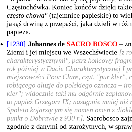
Częstochówka. Koniec końców dzięki taki
często chowa"
(tajemnice papieskie) to wiel
jakąś drwiną z przepaści, jaka dzieli w ró
papieża.
[1230]
Johannes de
SACRO BOSCO
– zn
Ziemi i jej miejscu we Wszechświecie
[z r
charakterystycznymi", patrz końcowy fragme
rok później w Dacie Charakterystycznej I 
miejscowości Poor Clare, czyt. "pur kler",
robiącego aluzje do polskiego oznacza – iro
kler"; widocznie taki mu odgórnie zaplanowa
to papież Grzegorz IX; następnie mniej niż
Spoleto kojarzącym się
nomen omen
z diokl
punkt o Dobrawie z 930 r.]
. Sacrobosco zaj
zgodnie z danymi od starożytnych, w sprawie