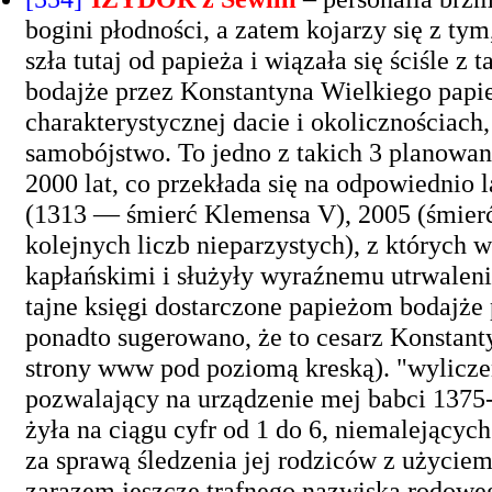
bogini płodności, a zatem kojarzy się z tym
szła tutaj od papieża i wiązała się ściśle z
bodajże przez Konstantyna Wielkiego papi
charakterystycznej dacie i okolicznościach
samobójstwo. To jedno z takich 3 planowan
2000 lat, co przekłada się na odpowiednio 
(1313 — śmierć Klemensa V), 2005 (śmierć
kolejnych liczb nieparzystych), z których
kapłańskimi i służyły wyraźnemu utrwaleniu 
tajne księgi dostarczone papieżom bodajże 
ponadto sugerowano, że to cesarz Konstanty
strony www pod poziomą kreską). "wyliczeni
pozwalający na urządzenie mej babci 1375-e
żyła na ciągu cyfr od 1 do 6, niemalejącyc
za sprawą śledzenia jej rodziców z użycie
zarazem jeszcze trafnego nazwiska rodowego