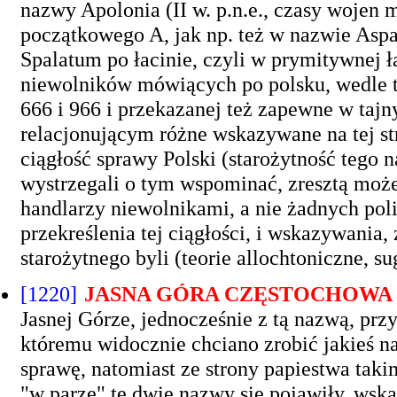
nazwy Apolonia (II w. p.n.e., czasy wojen
początkowego A, jak np. też w nazwie Aspal
Spalatum po łacinie, czyli w prymitywnej ł
niewolników mówiących po polsku, wedle te
666 i 966 i przekazanej też zapewne w ta
relacjonującym różne wskazywane na tej st
ciągłość sprawy Polski (starożytność tego n
wystrzegali o tym wspominać, zresztą może
handlarzy niewolnikami, a nie żadnych pol
przekreślenia tej ciągłości, i wskazywania
starożytnego byli (teorie allochtoniczne, s
[1220]
JASNA GÓRA CZĘSTOCHOWA
Jasnej Górze, jednocześnie z tą nazwą, prz
któremu widocznie chciano zrobić jakieś na
sprawę, natomiast ze strony papiestwa tak
"w parze" te dwie nazwy się pojawiły, wska