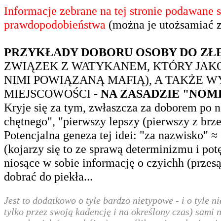
Informacje zebrane na tej stronie podawane 
prawdopodobieństwa
(można je utożsamiać 
PRZYKŁADY DOBORU OSOBY DO ZŁE
ZWIĄZEK Z WATYKANEM, KTÓRY JAKO
NIMI POWIĄZANĄ MAFIĄ), A TAKŻE W
MIEJSCOWOŚCI -
NA ZASADZIE "NOM
Kryje się za tym, zwłaszcza za doborem po n
chętnego", "pierwszy lepszy (pierwszy z brze
Potencjalna geneza tej idei: "za nazwisko"
(kojarzy się to ze sprawą determinizmu i po
niosące w sobie informację o czyichh (prze
dobrać do piekła...
Jest to dodatkowo o tyle bardzo nietypowe - i o tyle 
tylko przez swoją kadencję i na określony czas) sami n