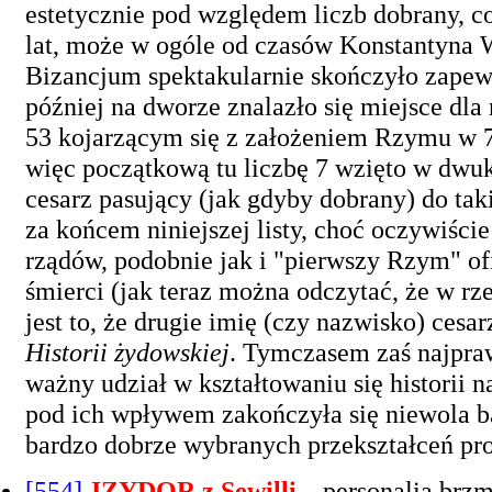
estetycznie pod względem liczb dobrany, co
lat, może w ogóle od czasów Konstantyna W
Bizancjum spektakularnie skończyło zapew
później na dworze znalazło się miejsce dla 
53 kojarzącym się z założeniem Rzymu w 7-5
więc początkową tu liczbę 7 wzięto w dwu
cesarz pasujący (jak gdyby dobrany) do ta
za końcem niniejszej listy, choć oczywiście
rządów, podobnie jak i "pierwszy Rzym" ofi
śmierci (jak teraz można odczytać, że w r
jest to, że drugie imię (czy nazwisko) cesa
Historii żydowskiej
. Tymczasem zaś najpra
ważny udział w kształtowaniu się historii 
pod ich wpływem zakończyła się niewola ba
bardzo dobrze wybranych przekształceń pr
[554]
IZYDOR z Sewilli
– personalia brzm