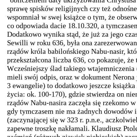
sprawę spisków religijnych czy też odnośne 
wspomniał w swej książce o tym, że obser
co odpowiada dacie 18.10.320, a tymczasem
Dodatkowo wynika stąd, że już za jego czas
Sewilli w roku 636, była ona zarezerwowana
rządów króla babilońskiego Nabu-nasir, któr
przekształcona liczba 636, co pokazuje, że
Wcześniejszy ślad takiego wtajemniczenia (
mieli swój odpis, oraz w dokument Nerona 
3 ewangelie) to dodatkowo jeszcze książka
życia: ok. 100-170), gdzie stwierdza on niem
rządów Nabu-nasira zaczęła się rzekomo w 
gdy tymczasem nie ma żadnych dowodów istn
(zaczynającej się w 323 r. p.n.e., aczkolwi
zapewne troszkę nakłamali. Klaudiusz Ptol
zaćmień (różnych zjawisk niebieskich) zaczy