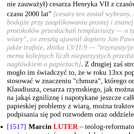
nie zauważył) cesarza Henryka VII z czasó
czasu 2000 lat"
[cesarz ten został wybrany,
bodajże przy zaaplikowaniu prostej i znane
protokołów przesłuchań templariuszy — o tym
wiary", co zresztą ujawnił dopiero Jan Pawe
jakże trafnie, zbitka 13/11.9 — "trzynasty/j
memu kolejnych liczb nieparzystych przed
nagłówkiem o papieżach]
. Z drugiej zaś s
mogło im świadczyć to, że w roku 13xx po
stosować w znaczeniu "chmura", którego on
Klaudiusza, cesarza rzymskiego, jak można
na jakąś zgniliznę i napotykane jeszcze c
papieskiej problemy z wiarą, można traktow
podpisania się pod rozwodem oraz oddzielen
[1517]
Marcin
LUTER
– teolog-reformato