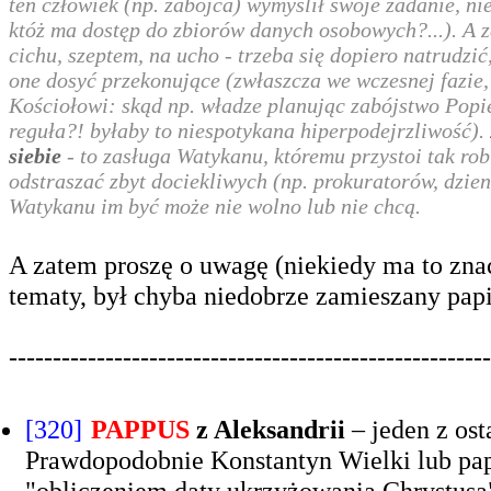
ten człowiek (np. zabójca) wymyślił swoje zadanie, ni
któż ma dostęp do zbiorów danych osobowych?...). A 
cichu, szeptem, na ucho - trzeba się dopiero natrudzić
one dosyć przekonujące (zwłaszcza we wczesnej fazie,
Kościołowi: skąd np. władze planując zabójstwo Popieł
reguła?! byłaby to niespotykana hiperpodejrzliwość).
siebie
- to zasługa Watykanu, któremu przystoi tak robi
odstraszać zbyt dociekliwych (np. prokuratorów, dzie
Watykanu im być może nie wolno lub nie chcą.
A zatem proszę o uwagę (niekiedy ma to znacz
tematy, był chyba niedobrze zamieszany pap
-------------------------------------------------------
[320]
PAPPUS
z Aleksandrii
– jeden z ost
Prawdopodobnie Konstantyn Wielki lub pap
"obliczeniem daty ukrzyżowania Chrystusa"