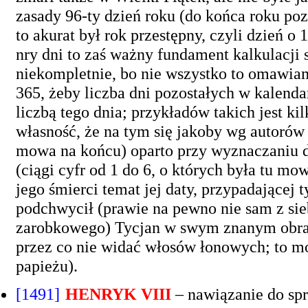
zasady 96-ty dzień roku (do końca roku poz
to akurat był rok przestępny, czyli dzień o
nry dni to zaś ważny fundament kalkulacji s
niekompletnie, bo nie wszystko to omawiam)
365, żeby liczba dni pozostałych w kalend
liczbą tego dnia; przykładów takich jest ki
własność, że na tym się jakoby wg autorów
mowa na końcu) oparto przy wyznaczaniu da
(ciągi cyfr od 1 do 6, o których była tu mo
jego śmierci temat jej daty, przypadającej t
podchwycił (prawie na pewno nie sam z sieb
zarobkowego) Tycjan w swym znanym obrazi
przez co nie widać włosów łonowych; to m
papieżu).
[1491]
HENRYK VIII
– nawiązanie do spr