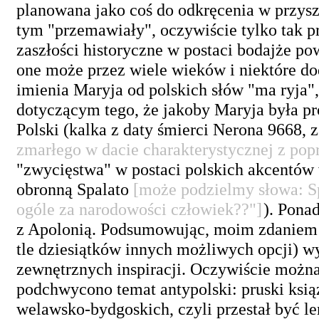
planowana jako coś do odkręcenia w przysz
tym "przemawiały", oczywiście tylko tak 
zaszłości historyczne w postaci bodajże po
one może przez wiele wieków i niektóre dod
imienia Maryja od polskich słów "ma ryja
dotyczącym tego, że jakoby Maryja była pro
Polski (kalka z daty śmierci Nerona 9668
zmarłego w dacie charakterystycznej z pop
"zwycięstwa" w postaci polskich akcentów 
obronną Spalato
[może podzielmy słowa: S
ogóle za narodowości człowiek??"]
). Pona
z Apolonią. Podsumowując, moim zdaniem n
tle dziesiątków innych możliwych opcji) wyb
zewnętrznych inspiracji. Oczywiście można
podchwycono temat antypolski: pruski ksią
welawsko-bydgoskich, czyli przestał być l