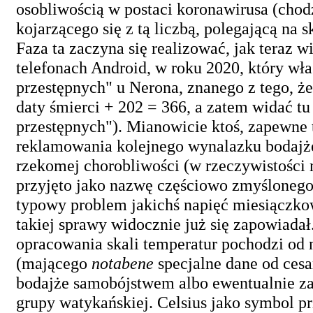
osobliwością w postaci koronawirusa (chod
kojarzącego się z tą liczbą, polegającą n
Faza ta zaczyna się realizować, jak teraz 
telefonach Android, w roku 2020, który wł
przestępnych" u Nerona, znanego z tego, ż
daty śmierci + 202 = 366, a zatem widać tu
przestępnych"). Mianowicie ktoś, zapewne 
reklamowania kolejnego wynalazku bodajże 
rzekomej chorobliwości (w rzeczywistości 
przyjęto jako nazwę częściowo zmyśloneg
typowy problem jakichś napięć miesiączkow
takiej sprawy widocznie już się zapowiad
opracowania skali temperatur pochodzi od 
(mającego
notabene
specjalne dane od cesa
bodajże samobójstwem albo ewentualnie zab
grupy watykańskiej. Celsius jako symbol pr