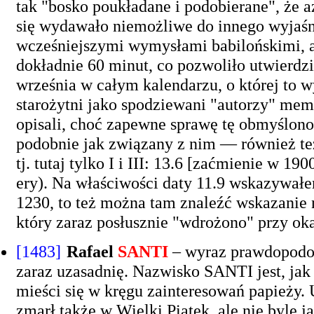
tak "bosko poukładane i podobierane", że a
się wydawało niemożliwe do innego wyjaśnie
wcześniejszymi wymysłami babilońskimi, al
dokładnie 60 minut, co pozwoliło utwierdz
września w całym kalendarzu, o której to 
starożytni jako spodziewani "autorzy" memu
opisali, choć zapewne sprawę tę obmyślono
podobnie jak związany z nim — również te
tj. tutaj tylko I i III: 13.6 [zaćmienie w 1
ery). Na właściwości daty 11.9 wskazywałe
1230, to też można tam znaleźć wskazanie 
który zaraz posłusznie "wdrożono" przy ok
[1483]
Rafael
SANTI
– wyraz prawdopodob
zaraz uzasadnię. Nazwisko SANTI jest, jak
mieści się w kręgu zainteresowań papieży.
zmarł także w Wielki Piątek, ale nie byle j