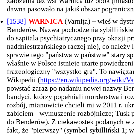
założenia też wsi Warnica tuż obok (miast
dawna pasowało na jakiś obszar pograniczny
[1538]
WARNICA
(Varnița) – wieś w dyst
Benderów. Nazwa pochodzenia sybillińskie
do szpitala psychiatrycznego przy okazji 
naddniestrzańskiego raczej nie), co należy k
sprawie tego "państwa w państwie" stary sp
właśnie w Polsce istnieje utarte powiedzen
frazeologiczny "wszystko gra". To nawiązan
Wikipedii (
https://en.wikipedia.org/wiki
powstać zaraz po nadaniu nowej nazwy Bend
bandyci, którzy popełniali morderstwa i r
rozbój, mianowicie chcieli mi w 2011 r. ukr
zabiciem - wymuszenie rozbójnicze; Tusk p
do Benderów). Z ciekawostek podanych w an
fakt, że "pierwszy" (symbol sybilliński 1;