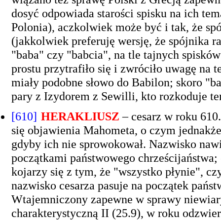
dosyć odpowiada starości spisku na ich tem
Polonia), aczkolwiek może być i tak, że sp
(jakkolwiek preferuję wersję, że spójnika ra
"baba" czy "babcia", na tle tajnych spisków
prostu przytrafiło się i zwróciło uwagę na 
miały podobne słowo do Babilon; skoro "bab
pary z Izydorem z Sewilli, kto rozkoduje te
[610]
HERAKLIUSZ
– cesarz w roku 610
się objawienia Mahometa, o czym jednakże
gdyby ich nie sprowokował. Nazwisko nawi
początkami państwowego chrześcijaństwa; 
kojarzy się z tym, że "wszystko płynie", cz
nazwisko cesarza pasuje na początek państw
Wtajemniczony zapewne w sprawy niewiary
charakterystyczną II (25.9), w roku odzwier