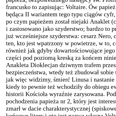
francusko to zapisując: Voltaire. Ów papie
będąca II wariantem tego typu ciągów cyfr, 
po czym papieżem został niejaki Anaklet (
i zastosowano jako szyderstwo; bardzo to p
już wcześniejsze szyderstwa: cesarz Nero, 
ten, kto jest wpatrzony w powietrze, w to,
również jak gdyby dowartościowujące jego 
części pod poziomą kreską za końcem niniejs
Anakleta Dioklecjan dziwnym trafem przesz
bezpieczeństwa, wtedy też zbudował sobie t
jak więc widzimy, śmierć Linusa i nastani
kiedy to pewnie też wchodziły do obiegu 
historii Kościoła wyraźnie zarysowana. P
pochodzenia papieża nr 2, który jest intere
zmarł w dacie charakterystycznej (spiskowe
końcowe litery i oto jest nazwa własna Vol