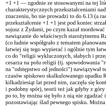
+1 +1 — zgodnie ze stosowanymi na tej liśc
charakterystycznych przekształceniami nad
znaczeniu, bo nie prowadzi to do 6.13 (a rac
przekształcenie +1 +1 jest pod koniec strza
sojusz z Żydami, po czym kazał mordować 
nawiązanie do właściwych starożytnemu R
(co ładnie współgrało z tematem planowanej
łatwiej się tego wypierać i ogólnie tym łat
co do "religii wykluczonych, słabych i pr
cesarza na polu religii (tj. spowodowania 
na "odstępstwo od jedności") nawiązywał t
czasów spiskowo skalkulowanego upadku R
kilkadziesiąt lat przed nim, zaczęła się k
i podobny spór), teorii też jak gdyby z gó
po to, by można się było z nią nie zgadzać 
pozostawiając ślad pewnego spisku. Można 