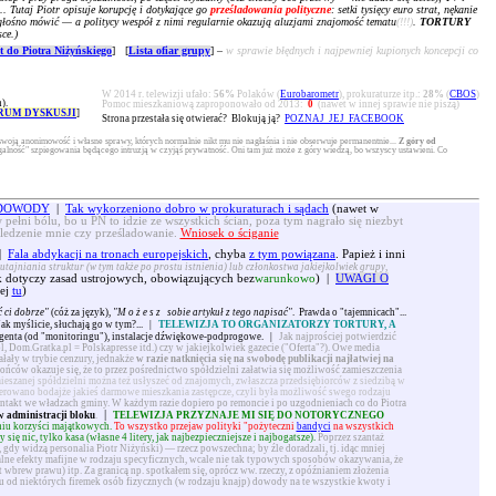
.. Tutaj Piotr opisuje korupcję i dotykające go
prześladowania polityczne
: setki tysięcy euro strat, nękanie
ko głośno mówić — a politycy wespół z nimi regularnie okazują aluzjami znajomość tematu
(!!!)
.
TORTURY
ce.)
 do Piotra Niżyńskiego
] [
Lista ofiar grupy
] –
w sprawie błędnych i najpewniej kupionych koncepcji co
W 2014 r. telewizji ufało:
56%
Polaków (
Eurobarometr
), prokuraturze itp.:
28%
(
CBOS
)
).
Pomoc mieszkaniową zaproponowało od 2013:
0
(nawet w innej sprawie nie piszą)
RUM DYSKUSJI
]
Strona przestała się otwierać? Blokują ją?
POZNAJ JEJ FACEBOOK
swoją anonimowość i własne sprawy, których normalnie nikt mu nie nagłaśnia i nie obserwuje permanentnie...
Z góry od
alność" szpiegowania będącego intruzją w czyjąś prywatność. Oni tam już może z góry wiedzą, bo wszyscy ustawieni. Co
. DOWODY
|
Tak wykorzeniono dobro w prokuraturach i sądach
(nawet w
 pełni bólu, bo u PN to idzie ze wszystkich ścian, poza tym nagrało się niezbyt
śledzenie mnie czy prześladowanie.
Wniosek o ściganie
|
Fala abdykacji na tronach europejskich
, chyba
z tym powiązana
. Papież i inni
utajniania struktur (w tym także po prostu istnienia) lub członkostwa jakiejkolwiek grupy,
dotyczy zasad ustrojowych, obowiązujących bez
warunkowo
) |
UWAGI O
ej
tu
)
 ci dobrze"
(cóż za język),
"
Możesz
sobie artykuł z tego napisać"
. Prawda o "tajemnicach"...
 Jak myślicie, słuchają go w tym?...
|
TELEWIZJA TO ORGANIZATORZY TORTURY, A
genta (od "monitoringu"), instalacje dźwiękowe-podprogowe.
|
Jak najprościej potwierdzić
l, Dom.Gratka.pl = Polskapresse itd.) czy w jakiejkolwiek gazecie ("Oferta"?). Owe media
iałały w trybie cenzury, jednakże
w razie natknięcia się na swobodę publikacji najłatwiej na
ńców okazuje się, że to przez pośrednictwo spółdzielni załatwia się możliwość zamieszczenia
ieszanej spółdzielni można też usłyszeć od znajomych, zwłaszcza przedsiębiorców z siedzibą w
erowano bodajże jakieś darmowe mieszkania zastępcze, czyli była możliwość swego rodzaju
ntakt we władzach gminy. W każdym razie dopiero po remoncie i po uzgodnieniach co do Piotra
|
w administracji bloku
.
TELEWIZJA PRZYZNAJE MI SIĘ DO NOTORYCZNEGO
aniu korzyści majątkowych.
To wszystko przejaw polityki "pożyteczni
bandyci
na wszystkich
ę nic, tylko kasa (własne 4 litery, jak najbezpieczniejsze i najbogatsze).
Poprzez szantaż
 gdy widzą personalia Piotr Niżyński) — rzecz powszechna; by źle doradzali, tj. idąc mniej
lne efekty mafijne w rodzaju specyficznych, wcale nie tak typowych sposobów okazywania, że
brew prawu) itp. Za granicą np. spotkałem się, oprócz ww. rzeczy, z opóźnianiem złożenia
iu od niektórych firemek osób fizycznych (w rodzaju knajp) dowody na te wszystkie kwoty i