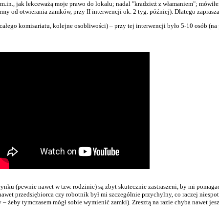
 m.in., jak lekceważą moje prawo do lokalu; nadal "kradzież z włamaniem"; mówiłe
my od otwierania zamków, przy II interwencji ok. 2 tyg. później). Dlatego zaprasz
całego komisariatu, kolejne osobliwości) – przy tej interwencji było 5-10 osób
nku (pewnie nawet w tzw. rodzinie) są zbyt skutecznie zastraszeni, by mi pomagać 
awet przedsiębiorca czy robotnik był mi szczególnie przychylny, co raczej niespo
ty – żeby tymczasem mógł sobie wymienić zamki). Zresztą na razie chyba nawet je