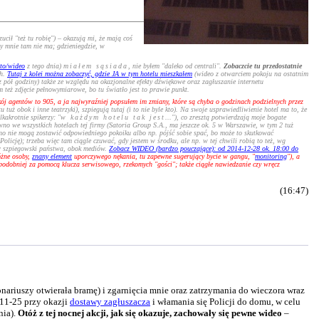
ucił "też tu robię") – okazują mi, że mają coś
y mnie tam nie ma; gdzieniegdzie, w
oto/wideo
z tego dnia)
miałem sąsiada
, nie byłem "daleko od centrali".
Zobaczcie tu przedostatnie
ch.
Tutaj z kolei można zobaczyć, gdzie JA w tym hotelu mieszkałem
(wideo z otwarciem pokoju na ostatnim
z pół godziny) także ze względu na okazjonalne efekty dźwiękowe oraz zagłuszanie internetu
też zdjęcie pełnowymiarowe, bo tu światło jest to prawie punkt.
ój agentów to 905, a ja najwyraźniej popsułem im zmiany, które są chyba o godzinach podzielnych przez
uż obok i inne teatrzyki), szpiegują tutaj (i to nie byle kto). Na swoje usprawiedliwienie hotel ma to, że
akrotnie spikerzy: "
w każdym hotelu tak jest
..."), co zresztą potwierdzają moje bogate
ewno we wszystkich hotelach tej firmy (Satoria Group S.A., ma jeszcze ok. 5 w Warszawie, w tym 2 tuż
ewno nie mogą zostawić odpowiedniego pokoiku albo np. pójść sobie spać, bo może to skutkować
licję); trzeba więc tam ciągle czuwać, gdy jestem w środku, ale np. w tej chwili robią to też, wg
ner szpiegowski państwa, obok mediów.
Zobacz WIDEO (bardzo pouczające): od 2014-12-28 ok. 18:00 do
óżne osoby,
znany element
uporczywego nękania, tu zapewne sugerujący bycie w gangu, "
monitoring
"), a
opodobniej za pomocą klucza serwisowego, rzekomych "gości"; także ciągłe nawiedzanie czy wręcz
(16:47)
ariuszy otwierała bramę) i zgarnięcia mnie oraz zatrzymania do wieczora wraz
-11-25 przy okazji
dostawy zagłuszacza
i włamania się Policji do domu, w celu
nia).
Otóż z tej nocnej akcji, jak się okazuje, zachowały się pewne wideo
–