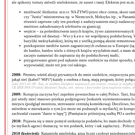
ale spikerzy tortury mówili wielokrotnie, że nawet i tam). Efektem jest m.in.
możliwość śledzenia
mnie
NA ŻYWO przez obce centra, skoro tam 
czy "Justiz"-ministerstwa np. w Niemczech, Meksyku itp.; w Panamie
również zapewne cały ten przekręt z nadużywaniem stacji nadawczy
mnóstwo zabudowanych telefonów za granicą);
wejście – za pośrednictwem innych krajów, żywo zainteresowanyc
wprawdzie od dawna) –
Watykanu
we współpracę podsłuchową. Wi
bazyliki meksykańskiej, którą mi z wielką pompą akurat remontowa
przekupienie mediów nawet zagranicznych zwłaszcza w Europie (są 
do bardzo, bardzo wielu z różnych krajów wysyłałem mail, a mam sk
zaczęto namawiać do zapisania się do podsłuchowej mafii;
przygotowano grunt pod nękanie mnie osobiście na różne sposoby, ta
wypowiadał, może też jest coś takiego.
2008:
Premier, wśród aluzji prywatnych do mnie osobiście, rozpoczyna pr
jakąś sieć (kabel? WiFi?) każdy z osobna z bazą, mają program, który połącz
[edit 2015-01-08: Tezę, że źródłem dźwięków szeptanych jest remont i usunąć je mógłby 
CK IBIB PAN (Polskiej Akademii Nauk), zob. strona z foto/wideo (jest nagranie wideo, aku
2009:
Korupcja zaczyna być zupełnie powszechna w całej Polsce. Taxi, biur
już wtedy mieć masowo przekaz podprogowy [wskutek wyremontowania lokali
miejscu (podgląd monitora, sterowanie centralą komórkową). Docelowo, bo t
mówiłem w mieszkaniu o tym [co może mi podsunęli w myślach], że korupc
zachwalał czasem "danie w łapę"]. (Pamiętacie późniejszą walkę PO z szefe
2010:
Pojawia się u mnie pomysł uniknięcia podatków, bo mam dochody tylko
(w myślach agenci tłumaczą: to ten podatek, który i tak zapłacisz)... Polic
2010 (kwiecień):
Katastrofa smoleńska, giną liczni czołowi przedstawiciele