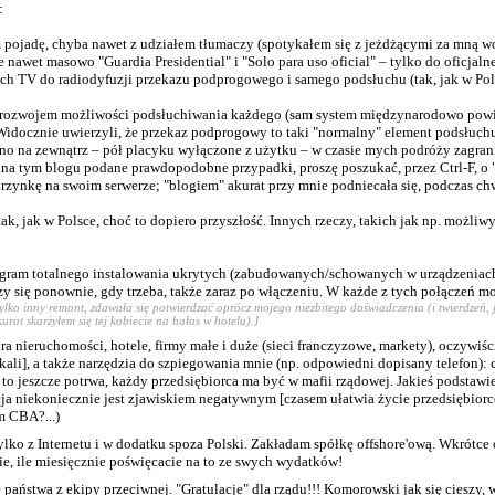
:
pojadę, chyba nawet z udziałem tłumaczy (spotykałem się z jeżdżącymi za mną wo
 nawet masowo "Guardia Presidential" i "Solo para uso oficial" – tylko do oficjaln
ch TV do radiodyfuzji przekazu podprogowego i samego podsłuchu (tak, jak w Pols
h rozwojem możliwości podsłuchiwania każdego (sam system międzynarodowo powi
docznie uwierzyli, że przekaz podprogowy to taki "normalny" element podsłuchu, 
no na zewnątrz – pół placyku wyłączone z użytku – w czasie mych podróży zagran
na tym blogu podane prawdopodobne przypadki, proszę poszukać, przez Ctrl-F, o 
rzynkę na swoim serwerze; "blogiem" akurat przy mnie podniecała się, podczas chw
k, jak w Polsce, choć to dopiero przyszłość. Innych rzeczy, takich jak np. możliw
ogram totalnego instalowania ukrytych (zabudowanych/schowanych w urządzeniach) 
y się ponownie, gdy trzeba, także zaraz po włączeniu. W każde z tych połączeń możn
tylko inny remont, zdawała się potwierdzać oprócz mojego niezbitego doświadczenia (i twierdzeń,
rat skarżyłem się tej kobiecie na hałas w hotelu).]
a nieruchomości, hotele, firmy małe i duże (sieci franczyzowe, markety), oczywiśc
], a także narzędzia do szpiegowania mnie (np. odpowiedni dopisany telefon): c
o jeszcze potrwa, każdy przedsiębiorca ma być w mafii rządowej. Jakieś podstawie
ja niekoniecznie jest zjawiskiem negatywnym [czasem ułatwia życie przedsiębior
m CBA?...)
 z Internetu i w dodatku spoza Polski. Zakładam spółkę offshore'ową. Wkrótce ok
zcie, ile miesięcznie poświęcacie na to ze swych wydatków!
 państwa z ekipy przeciwnej. "Gratulacje" dla rządu!!! Komorowski jak się cieszy, 