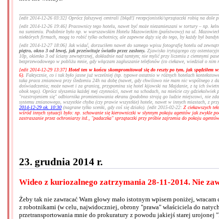
[edit 2014-12-26 03:32] Oprócz fałszywej centrali [błąd!] recepcjonistki/sprzątaczki robią na dole
[edit 2014-12-26 19:46] Pracownicy tego hotelu, nawet być może niezamieszani w tortury – np. kelner
na sumieniu. Podobnie było np. w warszawskim Hotelu Mazowieckim (państwowy) na ul. Mazowieckiej
niektórych firmach, mogą to robić tylko ochotnicy, ale zapewne dąży się do tego, by każdy był ban
[edit 2014-12-27 18:06] Jak widać, dorzuciłem nawet do samego wpisu fotografię hotelu od zewnątr
piętro, okno 3 od lewej, jak prześwituje światło przez zasłony.
Zjawisko irytującego czy ostentacyjn
10p, okienko 3 od ściany zewnętrznej, dokładnie nad tamtym; nie mylić przy liczeniu z ciemnymi pase
bezprzewodowego w pobliżu mnie, gdy włączam zagłuszanie telefonów (co ciekawe, wiedział o nim raz
[edit 2014-12-29 13:37]
Hotel ten w końcu skompromitował się do reszty po tym, jak spędziłem w
6).
Faktycznie, co i tak było jasne już wcześniej (np. typowe ostatnio w różnych hotelach kontekstowe
taka praca zmianowa przy śledzeniu 24h na dobę (nawet, gdy chwilowo nie mam nic wspólnego z dan
doświadczenia; może nawet i za granicą, przypomina się hotel kijowski na Majdanie, z tą ich świetn
obok tego). Oprócz słyszenia każdej mej czynności, nawet na schodach, na mieście czy gdziekolwiek
"rozstrojeniem się" odbiornika promieniowania ekranu (podobno stroją go ludzie miejscowi, nie zdal
systemu zmianowego, wszystkie chyba (czy prawie wszystkie) hotele, nawet w innych miastach, z pr
2014-12-29 ok. 10:30
(nagrane tylko scenki, gdy coś się działo). [edit 2015-02-22:
Z ciekawszych tek
wśród innych sytuacji było: np. schowanie się kierowniczki w słynnym pokoju agentów jak zwykle p
zastraszanie przez ochroniarzy itd., "padaczka" sprzątaczki przy próbie zajrzenia do pokoju agentów
23. grudnia 2014 r.
Wideo z kuriozalnego zatrzymania 28-11-2014. Nie zaw
Żeby tak nie zawracać Wam głowy mało istotnym wpisem poniżej, wracam do 
z robotnikami (w celu, najwidoczniej, obrony "prawa" właściciela do nat
przetransportowania mnie do prokuratury z powodu jakiejś starej urojonej 