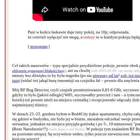
Pani w końcu łaskawie daje inny pokój, na 10p; odpowiada,
że
centrali wyłączyć nie mogą
, a
tortury
to w każdym pokoju będą
[
stenogram
]
Cel takich manewrów – typu specjalnie przydzielone pokoje, pewnie obok 
; ani na chwilę
obliczenie wymaganej bliskości bazy
]
[edit 2015-03-09: czy raczej, żeb
minuty bez dźwięku to by była tragedia (po raz
pierwszy od lat
!
zob. też tut
tutaj
(widać też jakąś bazę transmisji na czujniku fal – pewnie dla zmylenia 
Mój RF Bug Detector, czyli czujnik promieniowania 0,01-6 GHz, wyczuwa co
gdyby to było [jakieś odległe] WiFi, wyczuwałby przecież i tam – a tymcz
hotele) też pewnie mieli na miejscu centralkę i recepcjonistki włączały (l
najmniejszej różnicy.
W dniach 23.-25. grudnia byłem w Bed4City (takie apartamenty, chyba cały 
się gdzieś w budynku, nie było jej w biurze, musiałem odczekać swoje prze
nieważna; jednakże na miejscu przyjęła gotówkę i po 5-, 10-minutowej "pra
(Boże Narodzenie!!!)
. W pokoju tym znalazłem RF Bug 
[wiele mają w tym bloku]
na poziomie stropu). Są oczywiście wideo, tylko jeszcze niewrzucone. Sta
ktoś nie wierzył.