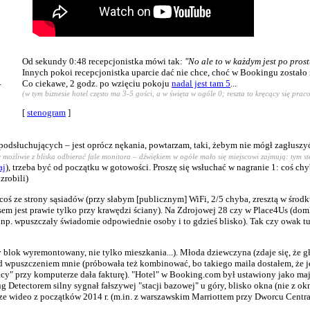
Od sekundy 0:48 recepcjonistka mówi tak:
"No ale to w każdym jest po prostu
Innych pokoi recepcjonistka uparcie dać nie chce, choć w Bookingu zostało
.
Co ciekawe, 2 godz. po wzięciu pokoju
nadal jest tam 5
...
(w tym biznesie hotel często ma 3-5 gości, a w święta w ogóle 0; reszta to kręcący się prac
[
stenogram
]
podsłuchujących – jest oprócz nękania, powtarzam, taki, żebym nie mógł zagłusz
y możliwie z bliska odbierać fale monitora – dźwiękiem w ogóle mało się miejscowi zajmują: tym st
aj
), trzeba być od początku w gotowości. Proszę się wsłuchać w nagranie 1: coś chyb
zrobili)
ś ze strony sąsiadów (przy słabym [publicznym] WiFi, 2/5 chyba, zresztą w środk
asem jest prawie tylko przy krawędzi ściany). Na Zdrojowej 28 czy w Place4Us (d
ub np. wpuszczały świadomie odpowiednie osoby i to gdzieś blisko). Tak czy owak tu
blok wyremontowany, nie tylko mieszkania...). Młoda dziewczyna (zdaje się, że gł
d wpuszczeniem mnie (próbowała też kombinować, bo takiego maila dostałem, że jes
cy" przy komputerze dała fakturę). "Hotel" w Booking.com był ustawiony jako maj
Detectorem silny sygnał fałszywej "stacji bazowej" u góry, blisko okna (nie z ok
rsze wideo z początków 2014 r. (m.in. z warszawskim Marriottem przy Dworcu Cent