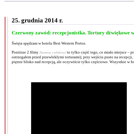
25. grudnia 2014 r.
Czerwony zawód: recepcjonistka. Tortury dźwiękowe w 
Święta spędzam w hotelu Best Western Portos.
Poniższe 2 filmy
to tylko część tego, co miało miejsce – 
[kamerą z telefonu]
ostrzegałem przed przewlekłymi torturami); przy wejściu pusto na recepcji,
piętrze blisko nad recepcją, ale oczywiście tylko częściowo. Wszystkie w