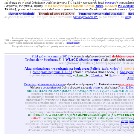
lud dręczą go w pełni świadomie, rodzina dawno z TV,
każdy
warszawski lokal
pomaga
(w tym państwow
i dręczenie, uwięzienia, szykany.
To ma ścisły związek z rządem: nie tylko
Tuska
, ale nawet
PiS-owskimi
TRWAJĄ
, pomoc w torturowaniu i śledzeniu to powszechne zadanie dla właścicieli nieruchomości i chyb
— [
Szersze wyjaśnienie
] [
Trwanie tej afery od XIX w.
] [
Potem też wszyscy ważni wiedzieli...
] [
Rod
do prawa łaski patrz na liście ofiar pkt o Kotarbińskim
pod nagłówkiem JP2
(w tym temacie p. też
tutaj
)
Kontynuując tu temat nielegalnych forów w wymiarze sprawiedliwości niech tu będzie wyeksponowane jeszcze to, co widni
2018 r. ostrzegam tu
przed tym, co może niesensownie napisać SN odnośnie kasacji w specjalnie po to rozkręcanej "sprawie pod
to, czyżby "wolno podrzucać podsłuch do torebki i słuchać"? [
pokaż temat
]
Uwagi odnośnie rzekomej "legalności", powoływania się na rzekome "zapewne istnienie jakiejś kontroli operacyjnej" jako 
Pliki głównie z marca 2012
(w tym opis
międzynarodowej
serii
złodziejstw+pogró
Trybunale w Strasburgu
?) |
WŁĄCZ dźwięk tortury
("
tak, tutaj będzie spra
wielogłosowo: potrafią się bardziej wyżywać, że aż sk
Akta nielegalnego wypędzania na bruk przez Policję
(
zob. wideo
) |
NOWA P
|
Stenogram nagrania TU-154
(źródło: rządowa strona www) |
Konstytuc
, »
31 ust. 3
«,
32 ust. 2
,
14
organizacji (nie tylko przestępczej)]
[
to
jest zasada ustroj
AFE
Papież inicjatorem remontu świata
pod przekaz podprogowy?
|
Prokuratura sama
przyznaje pr
|
Walczmy z
pomocnictwem
!
Dobry obywatel nawet
nie wierzy
w taką "tajność" (
art. 82 Ko
NIE RZETELNI INFORMATORZY.
ZAPAMIĘTAJMY: DOTYCZY LICZNYCH DZIEN
istnienie procederu?
Spróbować zamieścić bezpośrednią ofertę mie
ogłoszeniowe, zależnie od sytuacji (np. nr telefonu, chwilowe ustawienia u ich administrat
cenzurę trafić w Warszawie, a zwłaszcza w jej centrum
. Wpisanie oferty bezpośredniej do s
ogłoszenia bezpośredniego – informują o tym np. pośrednicy), jeśli w wyniku tego dojdzie do 
bloku, to dobra wymówka w tych dzisiejszych bardzo zmiennych realiach gospodarczych; s
"wygranej na loterii" dzięki wejściu w konspirację kryminalną)
, natomiast w przypadku domów 
Niżyńskiego
tymczasowo odblokowywany
jest wynajmującemu dostęp do dodawania ofer
WCHODZENIA W UKŁADY Z SĘDZIAMI/PREZESAMI SĄDÓW (A NAWET OKAZ
stołkach".
Podstawowym źródłem problemu jest bandycki układ, w jaki liczni sędziowie podo
podatkowy korumpuje się także doraźnie wszelkiego rodzaju przedsiębiorców,
w tym pra
korzystnym lub wręcz nielegalnym tropem, także by zachowywali się w specjalny sposób (nie
się śledzi, nawet u prawników zagranicznych), brali w obronę wyraźnie skorumpowany sąd 
dowodów w sprawie przez 2 miesiące (po części przez zaskoczenie, po części przez wykręty