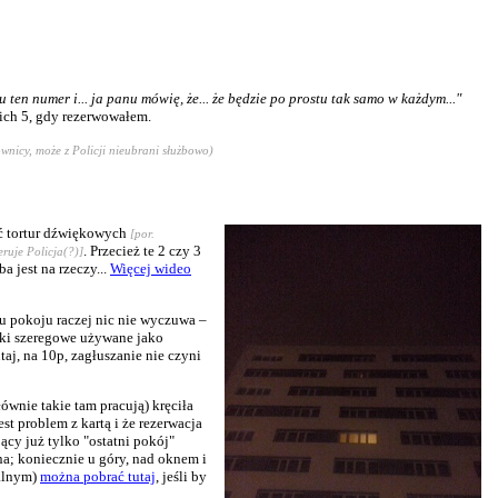
 ten numer i... ja panu mówię, że... że będzie po prostu tak samo w każdym..."
 ich 5, gdy rezerwowałem.
ownicy, może z Policji nieubrani służbowo)
yć tortur dźwiękowych
[por.
. Przecież te 2 czy 3
eruje Policja(?)]
a jest na rzeczy...
Więcej wideo
u pokoju raczej nic nie wyczuwa –
omki szeregowe używane jako
taj, na 10p, zagłuszanie nie czyni
ównie takie tam pracują) kręciła
t problem z kartą i że rezerwacja
ący już tylko "ostatni pokój"
na; koniecznie u góry, nad oknem i
ralnym)
można pobrać tutaj
, jeśli by