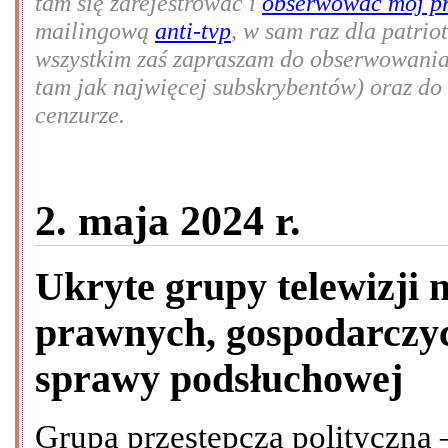
tam się zarejestrować i
obserwować mój pr
mailingową
anti-tvp
, w sam raz dla patri
wszystkim zaś zapraszam do obserwowani
tam jak najwięcej subskrybentów) oraz d
cenzurze.
2. maja 2024 r.
Ukryte grupy telewizji 
prawnych, gospodarczyc
sprawy podsłuchowej
Grupa przestępcza polityczna