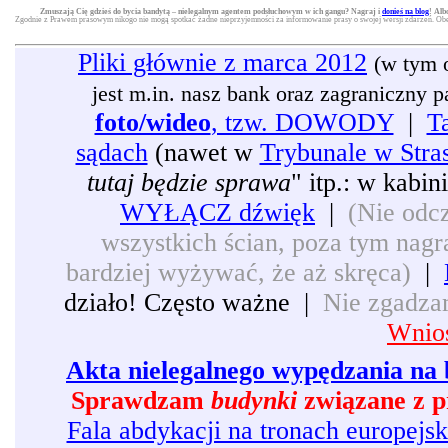
Zmuszają Cię gdzieś do bycia bandytą – nielegalnym agentem podsłuchowym w ich gangu? Nagraj i
donieś na blog
! Alb
Zgodnie z Prawem prasowym nikogo nie mogą spotkać żadne nieprzyjemności za informowanie prasy o swojej wersji zdarzeń. Obec
Pliki głównie z marca 2012
(w tym 
jest m.in. nasz bank oraz zagraniczny pat
foto/wideo
, tzw. DOWODY
|
T
sądach
(nawet w
Trybunale w Stra
tutaj będzie sprawa
" itp.: w kabi
WYŁĄCZ dźwięk
|
(Nie odcz
wszystkich ścian, poza tym nagra
bardziej wyżywać, że aż skręca)
|
działo! Często ważne |
Nie zgadzam
Wnios
Akta nielegalnego wypędzania na 
Sprawdzam
budynki
związane z p
Fala abdykacji na tronach europejsk