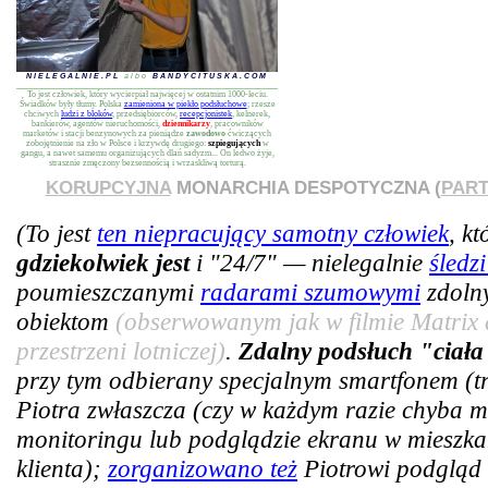
NIELEGALNIE.PL
albo
BANDYCITUSKA.COM
To jest człowiek, który wycierpiał najwięcej w ostatnim 1000-leciu.
Świadków były tłumy. Polska
zamieniona w piekło podsłuchowe
; rzesze
chciwych
ludzi z bloków
, przedsiębiorców,
recepcjonistek
, kelnerek,
bankierów, agentów nieruchomości,
dziennikarzy
, pracowników
marketów i stacji benzynowych za pieniądze
zawodowo
ćwiczących
zobojętnienie na zło w Polsce i krzywdę drugiego:
szpiegujących
w
gangu, a nawet samemu organizujących dlań sadyzm... On ledwo żyje,
strasznie zmęczony bezsennością i wrzaskliwą torturą.
KORUPCYJNA
MONARCHIA DESPOTYCZNA (
PART
(To jest
ten niepracujący samotny człowiek
, k
gdziekolwiek jest
i "24/7" — nielegalnie
śledz
poumieszczanymi
radarami szumowymi
zdoln
obiektom
(obserwowanym jak w filmie Matrix 
przestrzeni lotniczej)
.
Zdalny podsłuch "ciała
przy tym odbierany specjalnym smartfonem (tra
Piotra zwłaszcza (czy w każdym razie chyba m
monitoringu lub podglądzie ekranu w mieszkan
klienta);
zorganizowano też
Piotrowi podgląd 