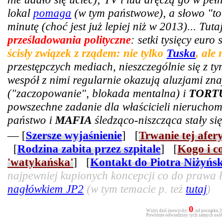
lokal
pomaga
(w tym państwowe), a słowo "tor
minutę (choć jest już lepiej niż w 2013)... Tut
prześladowania polityczne
: setki tysięcy euro
ścisły związek z rządem: nie tylko
Tuska
, ale
przestępczych mediach, nieszczególnie się z t
wespół z nimi regularnie okazują aluzjami zn
("zaczopowanie", blokada mentalna) i
TORT
powszechne zadanie dla właścicieli nieruchomo
państwo i
MAFIA
śledząco-niszcząca stały się
— [
Szersze wyjaśnienie
] [
Trwanie tej afer
[
Rodzina zabita przez szpitale
] [
Kogo i c
'watykańska'
] [
Kontakt do Piotra Niżyńs
najpewniej kupionych koncepcji co do prawa ła
nagłówkiem JP2
(w tym temacie p. też
tutaj
)
0
Wizyt dziś (nowych):
, od początku 
Powtórne odwiedziny tych samych osób 