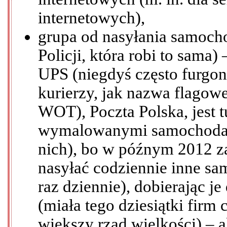
internetowych),
grupa od nasyłania samoch
Policji, która robi to sama
UPS (niegdyś często furgone
kurierzy, jak nazwa flago
WOT), Poczta Polska, jest t
wymalowanymi samochodami
nich), bo w późnym 2012 z
nasyłać codziennie inne s
raz dziennie), dobierając j
(miała tego dziesiątki firm
większy rząd wielkości) – a