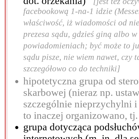
dot. orzekania)
[jest też ocz
facebookową 1-na-1 idzie (Messen
właściwość, iż wiadomości od nie
prezesa sądu, gdzieś giną albo w 
powiadomieniach; być może to już
sądu pisze, nie wiem nawet, czy ta
szczegółowo co do techniki]
hipotetyczna grupa od stero
skarbowej (nieraz np. ustaw
szczególnie nieprzychylni i
to inaczej organizowano, t
grupa dotycząca podsłuchó
internetowych (m. in. dla 