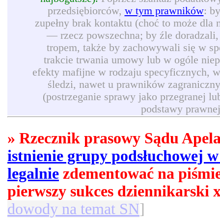
przedsiębiorców,
w tym prawników
: b
zupełny brak kontaktu (choć to może dla 
— rzecz powszechna; by źle doradzali,
tropem, także by zachowywali się w sp
trakcie trwania umowy lub w ogóle niep
efekty mafijne w rodzaju specyficznych, 
śledzi, nawet u prawników zagraniczn
(postrzeganie sprawy jako przegranej l
podstawy prawnej
» Rzecznik prasowy Sądu Apel
istnienie grupy podsłuchowej w
legalnie
zdementować na piśmi
pierwszy sukces dziennikarski x
dowody na temat SN
]