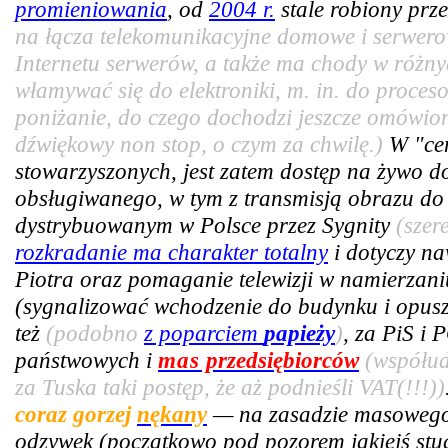
promieniowania
, od
2004 r.
stale robiony prze
na łącza telekomunikacyjne domowe i serwer
Internetu serwerów, a także ma chody w różny
włamywać się do elektroniki, m. in. do proce
poniżanie, do czego dochodzi jeszcze omówiony
dźwiękowy non stop, o czym za chwilę.)
W "cen
stowarzyszonych, jest zatem dostęp na żywo 
obsługiwanego, w tym z transmisją obrazu do 
dystrybuowanym w Polsce przez Sygnity
(szer
rozkradanie ma charakter totalny
i dotyczy n
Piotra oraz pomaganie telewizji w namierzan
(sygnalizować wchodzenie do budynku i opus
też
(podobno
z poparciem
papieży
)
, za PiS i 
państwowych i
mas
przedsiębiorców
(współud
za Tuska taki postęp, że aż podnieśli VAT(!!!))
coraz gorzej
nękany
— na zasadzie masowego 
odzywek (początkowo pod pozorem jakiejś stud