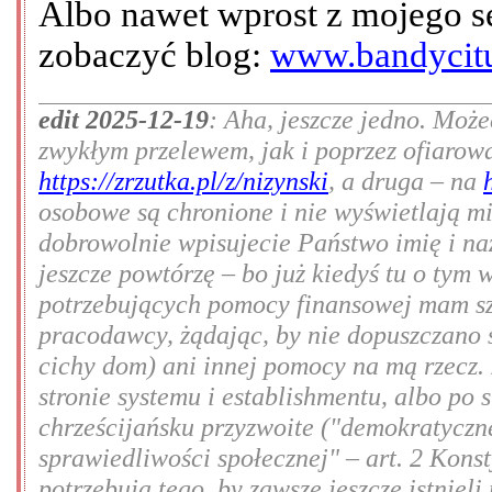
Albo nawet wprost z mojego se
zobaczyć blog:
www.bandycitu
edit 2025-12-19
: Aha, jeszcze jedno. Mo
zwykłym przelewem, jak i poprzez ofiarow
https://zrzutka.pl/z/nizynski
, a druga – na
osobowe są chronione i nie wyświetlają mi 
dobrowolnie wpisujecie Państwo imię i na
jeszcze powtórzę – bo już kiedyś tu o tym 
potrzebujących pomocy finansowej mam sz
pracodawcy, żądając, by nie dopuszczano 
cichy dom) ani innej pomocy na mą rzecz. 
stronie systemu i establishmentu, albo po s
chrześcijańsku przyzwoite (
"demokratyczne
sprawiedliwości społecznej"
– art. 2 Konst
potrzebują tego, by zawsze jeszcze istnieli