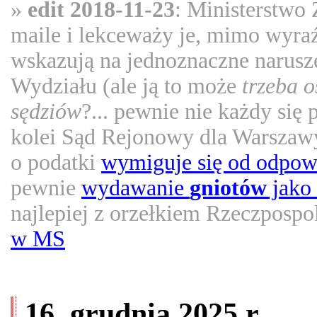
»
edit 2018-11-23
: Ministerstwo 
maile i lekceważy je, mimo wyra
wskazują na jednoznaczne narusz
Wydziału (ale ją to może
trzeba 
sędziów
?... pewnie nie każdy się 
kolei Sąd Rejonowy dla Warszawy
o podatki
wymiguje się od odpow
pewnie
wydawanie
gniotów
jako
najlepiej z orzełkiem Rzeczpospol
w MS
16. grudnia 2025 r.