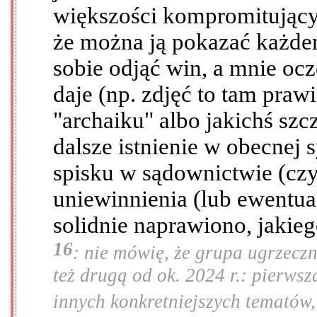
większości kompromitującyc
że można ją pokazać każdem
sobie odjąć win, a mnie ocz
daje (np. zdjęć to tam praw
"archaiku" albo jakichś sz
dalsze istnienie w obecnej 
spisku w sądownictwie (czy
uniewinnienia (lub ewentual
solidnie naprawiono, jakie
16
: nie mówię, że grupa ugrzeczn
też drugą od ok. 2024 r.: pierwsz
innych konkretniejszych tematów