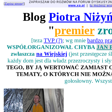
ZAPRASZAM DO ROZMÓW NA FORUM DYSKUSYJ
[
Zapisz stronę!
]
www.xp.pl
|
tu możesz w
Blog
Piotra Niży
"
premier
zro
[teza
TVP (?)
; wg mnie
bardzo p
WSPÓŁORGANIZOWAŁ CHYBA
JAN 
zwłaszcza
na Wiejskiej
(jest przestępcze 
każdy dom jest dla władz przezroczysty i sł
TEGO, BY JĄ WERTOWAĆ ZAMIAST
TEMATY, O KTÓRYCH NIE MOŻNA
gołosłowny. Wszystk