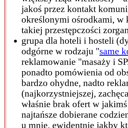
jakoś przez kontakt komun
określonymi ośrodkami, w k
takiej przestępczości zorg
grupa dla hoteli i hosteli
odgórne w rodzaju "
same k
reklamowanie "masaży i SPA
ponadto pomówienia od obsłu
bardzo ohydne, nadto rekl
(najkorzystniejszej, zachęc
właśnie brak ofert w jakimś 
najtańsze dobierane codzie
u mnie, ewidentnie jakby k