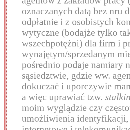
agentów z zakładów pracy
oznaczanych datą bez nru dn
odpłatnie i z osobistych kon
wytyczne (bodajże tylko tak
wszechpotężni) dla firm i 
wynajętym/sprzedanym mies
pośrednio podaje namiary
sąsiedztwie, gdzie ww. age
dokuczać i uporczywie man
a więc uprawiać tzw.
stalki
moim wyglądzie czy często
umożliwienia identyfikacji
internetowe i telekomunik