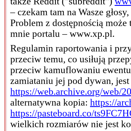
także Reddit ("subreddit")
www
– czekam tam na Wasze głosy, 
Problem z dostępnością może 
mnie portalu – www.xp.pl.
Regulamin raportowania i przy
przeciw temu, co usiłują prze
przeciw kamuflowaniu ewentua
zamiataniu jej pod dywan, jest
https://web.archive.org/web/2
alternatywna kopia:
https://ar
https://pasteboard.co/ts9FC7
wielkich rozmiarów nie jest k