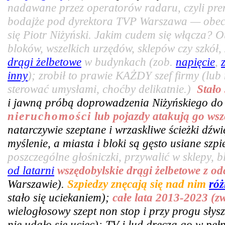
nadawane przez operatorów radaru, czyli pr
bodajże pod dyrektora TVP Warszawa — obecn
się Piotr Niżyński. Jakim cudem się włącza? 
bloków, wszelkich urzędów, sklepów czy szkó
drągi żelbetowe
w budynkach (zob.
napięcie
,
inny
); zrobił to prawie KAŻDY szef firmy (lub
sterować umysłami, choćby delikatnie.)
Stało
i jawną próbą doprowadzenia Niżyńskiego do
nieruchomości
lub pojazdy atakują go wsz
natarczywie szeptane i wrzaskliwe ścieżki dźw
myślenie, a miasta i bloki są gęsto usiane sz
poszczególne głośniczki, przywalić w sklepy, bl
od latarni
wszędobylskie drągi żelbetowe z o
Warszawie).
Szpiedzy znęcają się nad nim
róż
stało się uciekaniem);
całe lata 2013-2023 (z
wielogłosowy szept non stop i przy progu słys
nie udało się uciec); TV i lud dręczą go w pe