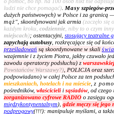
o pomoc, bo np. na 100 osób nikt nie odpisuje
ludzi nie chce pomagać)
.
Masy
szpiegów-prz
dużych państwowych) w Polsce i za granicą —
mąż
", skoordynowani jak armia
(zaczęło się
każdym kroku,
codziennie
, niby to o czym in
miejscach
)
; ostentacyjni,
stosujący teatralne g
zapychają autobusy
, rozkręcające się od ko
prześladowań
są skoordynowane w skali
świ
wzajemnie i z życiem Piotra, jakby czuwało j
zawodu operatorzy podsłuchu) z
warszawskie
Powstańców Warszawy?)
, POLICJA oraz szer
podpowiadano) w całej Polsce za ten podsłuc
mieszkaniach, hotelach i na mieście
,
z pom
pośredników,
właścicieli
i
sąsiadów
, od czego 
zorganizowano cyfrowe RADIO
o zasięgu og
międzykontynentalnym
),
gdzie męczy się jego
podprogowy
(!!!): manipuluje myślami, a tak