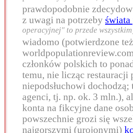
prawdopodobnie zdecydowa
z uwagi na potrzeby
świata 
operacyjnej" to przede wszystkim
wiadomo (potwierdzone też
worldpopulationreview.com 
członków polskich to ponad 
temu, nie licząc restauracj
niepodsłuchowi dochodzą; t
agenci, tj. np. ok. 3 mln.),
konta na fikcyjne dane osob
powszechnie grozi się wsze
najgorszymi (urojonymi)
k