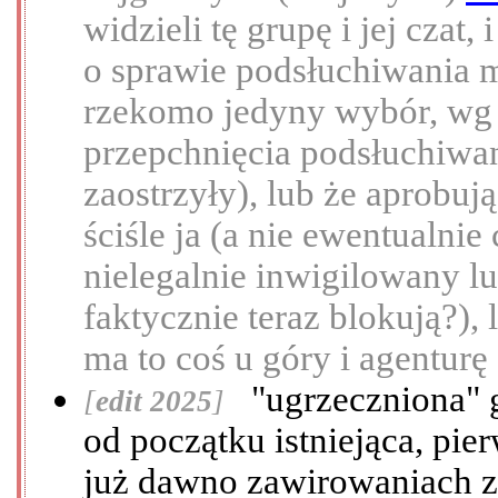
widzieli tę grupę i jej czat,
o sprawie podsłuchiwania mn
rzekomo jedyny wybór, wg w
przepchnięcia podsłuchiwan
zaostrzyły), lub że aprobują
ściśle ja (a nie ewentualnie
nielegalnie inwigilowany l
faktycznie teraz blokują?)
ma to coś u góry i agenturę
"ugrzeczniona" gr
[
edit 2025
]
od początku istniejąca, pie
już dawno zawirowaniach z