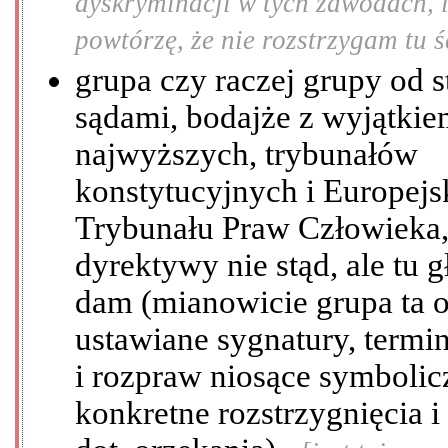
dyskryminacji w tych zawodach, 
powtórzę, że nie rozstrzygam tu ś
grupa czy raczej grupy od 
sądami, bodajże z wyjątki
najwyższych, trybunałów
konstytucyjnych i Europejs
Trybunału Praw Człowieka,
dyrektywy nie stąd, ale tu 
dam (mianowicie grupa ta o
ustawiane sygnatury, termi
i rozpraw niosące symbolicz
konkretne rozstrzygnięcia 