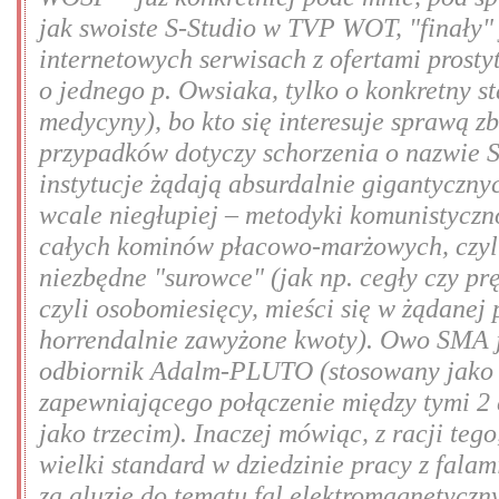
jak swoiste S-Studio w TVP WOT, "finały"
internetowych serwisach z ofertami prostyt
o jednego p. Owsiaka, tylko o konkretny st
medycyny), bo kto się interesuje sprawą z
przypadków dotyczy schorzenia o nazwie S
instytucje żądają absurdalnie gigantycznyc
wcale niegłupiej – metodyki komunistyczno
całych kominów płacowo-marżowych, czyli 
niezbędne "surowce" (jak np. cegły czy prę
czyli osobomiesięcy, mieści się w żądanej 
horrendalnie zawyżone kwoty). Owo SMA je
odbiornik Adalm-PLUTO (stosowany jako sp
zapewniającego połączenie między tymi 2 
jako trzecim). Inaczej mówiąc, z racji tego,
wielki standard w dziedzinie pracy z fal
za aluzję do tematu fal elektromagnetyczn