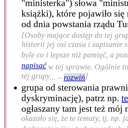
"ministerka") słowa "ministr
książki), które pojawiło si
od dnia powstania rządu T
[Osoby mające dostęp do tej grup
historii jej osi czasu i zapisanie
byle co i lepsze niż pamięć, a p
napisać
w tej sprawie. Ogólnie t
tej grupy
]
... –
rozwiń
grupa od sterowania prawn
dyskryminację), patrz np.
t
ogłaszany tam jest też mój 
okazało się, że te tematy, tj. np