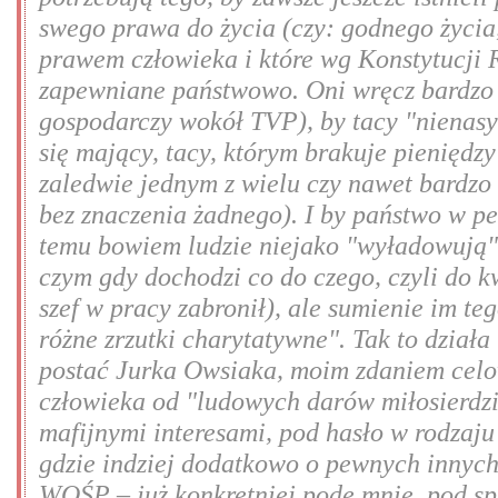
swego prawa do życia (czy: godnego życia, 
prawem człowieka i które wg Konstytucji
zapewniane państwowo. Oni wręcz bardzo t
gospodarczy wokół TVP), by tacy "nienasyce
się mający, tacy, którym brakuje pieniędzy –
zaledwie jednym z wielu czy nawet bardzo
bez znaczenia żadnego). I by państwo w p
temu bowiem ludzie niejako "wyładowują"
czym gdy dochodzi co do czego, czyli do k
szef w pracy zabronił), ale sumienie im te
różne zrzutki charytatywne"
. Tak to dział
postać Jurka Owsiaka, moim zdaniem cel
człowieka od "ludowych darów miłosierdzia
mafijnymi interesami, pod hasło w rodzaju
gdzie indziej dodatkowo o pewnych innych 
WOŚP – już konkretniej pode mnie, pod spr