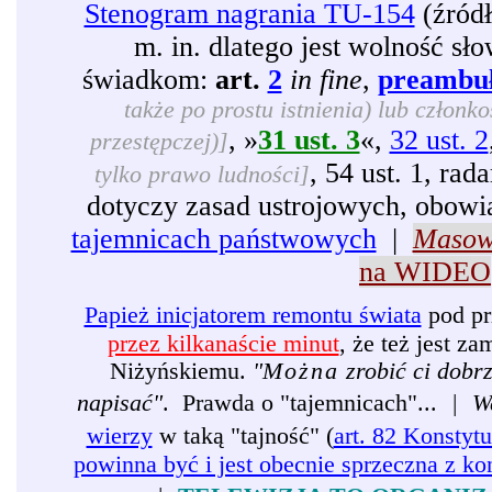
Stenogram nagrania TU-154
(źród
m. in. dlatego jest wolność sł
świadkom:
art.
2
in fine
,
preambu
także po prostu istnienia) lub członko
, »
31 ust. 3
«,
32 ust. 2
przestępczej)]
, 54 ust. 1, rad
tylko prawo ludności]
dotyczy zasad ustrojowych, obowi
tajemnicach państwowych
|
Masow
na WIDEO
Papież inicjatorem remontu świata
pod pr
przez kilkanaście minut
, że też jest 
Niżyńskiemu.
"
Można
zrobić ci dobr
napisać"
. Prawda o "tajemnicach"...
|
W
wierzy
w taką "tajność" (
art. 82 Konstytu
powinna być i jest obecnie sprzeczna z ko