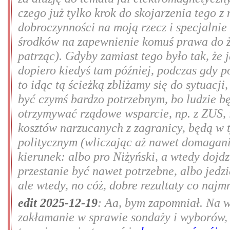
czego już tylko krok do skojarzenia tego z
dobroczynności na moją rzecz i specjalni
środków na zapewnienie komuś prawa do ży
patrząc). Gdyby zamiast tego było tak, że
dopiero kiedyś tam później, podczas gdy p
to idąc tą ścieżką zbliżamy się do sytuacji
być czymś bardzo potrzebnym, bo ludzie bę
otrzymywać rządowe wsparcie, np. z ZUS, 
kosztów narzucanych z zagranicy, będą w 
politycznym (wliczając aż nawet domaganie
kierunek: albo pro Niżyński, a wtedy dojd
przestanie być nawet potrzebne, albo jedz
ale wtedy, no cóż, dobre rezultaty co naj
edit 2025-12-19
: Aa, bym zapomniał. Na 
zakłamanie w sprawie sondaży i wyborów, 