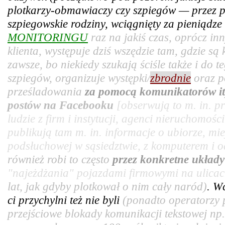
plotkarzy-obmawiaczy czy szpiegów — przez pr
szpiegowskie rodziny, wciągnięty za pieniądz
MONITORINGU
raz na jakiś czas, oprócz in
klienta, występuje dziś wszędzie tam, gdzie są
zawsze, bo niekiedy szukają ściśle także i do t
szpiegów, organizuje występki/
zbrodnie
oraz p
prześladowania
za pomocą komunikatorów it
postów na Facebooku
[obserwują to m. in. 
ludzie z firm i instytucji, agenci nieruchomośc
publikują tam m. in. informacje o ubiorze, mie
podsłuchowej w sąsiedztwie, z komputerem i od
również robi to często
przez konkretne układ
"najeżdżania" pojazdami firmowymi na ulicac
lat, jak gdyby plotkował o nim cały naród)
. W
ci przychylni też nie byli
(ponadto operatorzy 
przejściowe blokady komunikacji tekstowej np