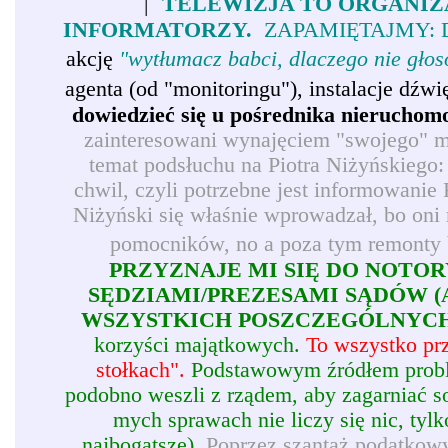
|
TELEWIZJA TO ORGANIZ
INFORMATORZY.
ZAPAMIĘTAJMY: 
akcję
"wytłumacz babci, dlaczego nie gło
agenta (od "monitoringu"), instalacje dź
dowiedzieć się u pośrednika nieruchom
zainteresowani wynajęciem "swojego" mi
temat podsłuchu na Piotra Niżyńskiego:
chwil, czyli potrzebne jest informowanie F
Niżyński się właśnie wprowadzał, bo oni
pomocników, no a poza tym remonty b
PRZYZNAJE MI SIĘ DO NOTO
SĘDZIAMI/PREZESAMI SĄDÓW 
WSZYSTKICH POSZCZEGÓLNYC
korzyści majątkowych.
To wszystko prz
stołkach".
Podstawowym źródłem problem
podobno weszli z rządem, aby zagarniać so
mych sprawach nie liczy się nic, tylko
najbogatsze).
Poprzez szantaż podatkowy